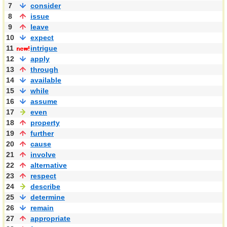
7
consider
8
issue
9
leave
10
expect
11
intrigue
12
apply
13
through
14
available
15
while
16
assume
17
even
18
property
19
further
20
cause
21
involve
22
alternative
23
respect
24
describe
25
determine
26
remain
27
appropriate