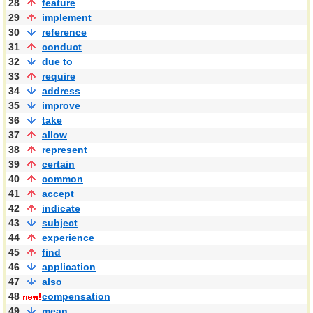
28
feature
29
implement
30
reference
31
conduct
32
due to
33
require
34
address
35
improve
36
take
37
allow
38
represent
39
certain
40
common
41
accept
42
indicate
43
subject
44
experience
45
find
46
application
47
also
48
compensation
49
mean