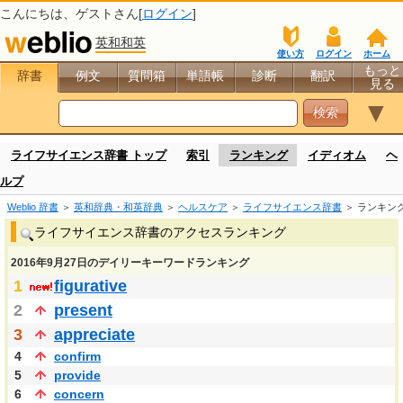
こんにちは、
ゲスト
さん[
ログイン
]
英和和英
使い方
ログイン
ホーム
もっと
辞書
例文
質問箱
単語帳
診断
翻訳
見る
▼
ライフサイエンス辞書 トップ
索引
ランキング
イディオム
ヘ
ルプ
Weblio 辞書
＞
英和辞典・和英辞典
＞
ヘルスケア
＞
ライフサイエンス辞書
＞ ランキン
ライフサイエンス辞書のアクセスランキング
2016年9月27日のデイリーキーワードランキング
1
figurative
2
present
3
appreciate
4
confirm
5
provide
6
concern