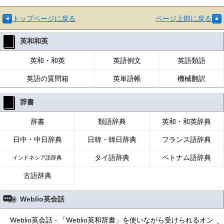
トップページに戻る
ページ上部に戻る
英和和英
英和・和英
英語例文
英語類語
英語の質問箱
英単語帳
機械翻訳
辞書
辞書
類語辞典
英和・和英辞典
日中・中日辞典
日韓・韓日辞典
フランス語辞典
タイ語辞典
ベトナム語辞典
インドネシア語辞典
古語辞典
Weblio英会話
Weblio英会話 - 「Weblio英和辞書」を使いながら受けられるオン