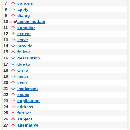
7
concern
8
apply
9
dialog
10
accommodate
11
consider
12
expect
13
leave
14
provide
15
follow
16
description
17
due to
18
while
19
mean
20
even
21
implement
22
cause
23
application
24
address
25
further
26
subject
27
alternative