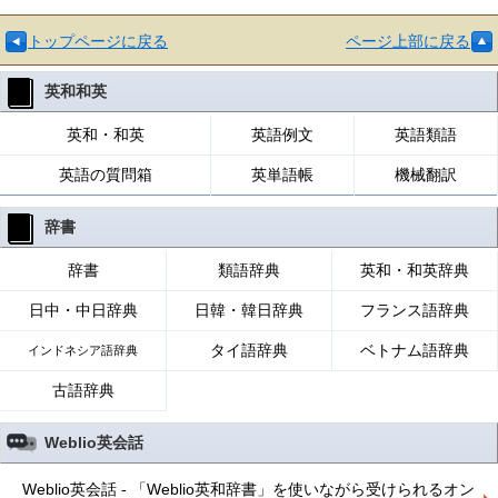
トップページに戻る
ページ上部に戻る
英和和英
英和・和英
英語例文
英語類語
英語の質問箱
英単語帳
機械翻訳
辞書
辞書
類語辞典
英和・和英辞典
日中・中日辞典
日韓・韓日辞典
フランス語辞典
タイ語辞典
ベトナム語辞典
インドネシア語辞典
古語辞典
Weblio英会話
Weblio英会話 - 「Weblio英和辞書」を使いながら受けられるオン