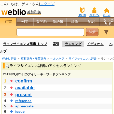
こんにちは、
ゲスト
さん[
ログイン
]
英和和英
使い方
ログイン
ホーム
もっと
辞書
例文
質問箱
単語帳
診断
翻訳
見る
▼
ライフサイエンス辞書 トップ
索引
ランキング
イディオム
ヘ
ルプ
Weblio 辞書
＞
英和辞典・和英辞典
＞
ヘルスケア
＞
ライフサイエンス辞書
＞ ランキン
ライフサイエンス辞書のアクセスランキング
2011年9月23日のデイリーキーワードランキング
1
confirm
2
available
3
present
4
reference
5
appreciate
6
issue