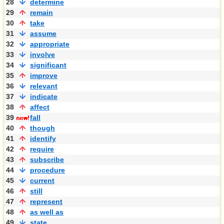
28
determine
29
remain
30
take
31
assume
32
appropriate
33
involve
34
significant
35
improve
36
relevant
37
indicate
38
affect
39
fall
40
though
41
identify
42
require
43
subscribe
44
procedure
45
current
46
still
47
represent
48
as well as
49
state