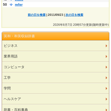
50
refer
前の日を検索
| 2011/09/23 |
次の日を検索
2026年8月7日 20時57分更新(随時更新中)
英和・和英収録辞書
ビジネス
業界用語
コンピュータ
工学
学問
ヘルスケア
辞書・百科事典