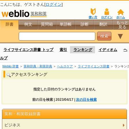
こんにちは、
ゲスト
さん[
ログイン
]
英和和英
使い方
ログイン
ホーム
もっと
辞書
例文
質問箱
単語帳
診断
翻訳
見る
▼
ライフサイエンス辞書 トップ
索引
ランキング
イディオム
ヘ
ルプ
Weblio 辞書
＞
英和辞典・和英辞典
＞
ヘルスケア
＞
ライフサイエンス辞書
＞ ランキン
アクセスランキング
指定した日付のランキングはありません
前の日を検索 | 2023/04/17 |
次の日を検索
英和・和英収録辞書
ビジネス