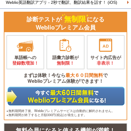
Weblio英語翻訳アプリ - 2秒で翻訳、翻訳結果を話す！ (iOS)
無制限
診断テストが
になる
Weblioプレミアム会員
単語帳への
語彙力診断が
サイト内広告が
登録数増加！
無制限！
非表示！
まずは体験！今なら
最大６０日間無料
で
Weblioプレミアム体験ができます！
※無料期間終了後、Weblioプレミアムサービスは自動的に解約されません。
※無料期間が終了すると月額330円(税込)が発生します。
無料会員になると使える機能が満載！