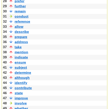
28
prefer
29
further
30
remain
31
conduct
32
reference
33
allow
34
describe
35
prepare
36
address
37
take
38
mention
39
indicate
40
ensure
41
subject
42
determine
43
although
44
identify
45
contribute
46
state
47
improve
48
involve
49
whether