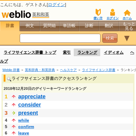
こんにちは、
ゲスト
さん[
ログイン
]
英和和英
使い方
ログイン
ホーム
もっと
辞書
例文
質問箱
単語帳
診断
翻訳
見る
▼
ライフサイエンス辞書 トップ
索引
ランキング
イディオム
ヘ
ルプ
Weblio 辞書
＞
英和辞典・和英辞典
＞
ヘルスケア
＞
ライフサイエンス辞書
＞ ランキン
ライフサイエンス辞書のアクセスランキング
2018年12月20日のデイリーキーワードランキング
1
appreciate
2
consider
3
present
4
while
5
confirm
6
leave