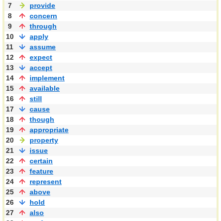
7
provide
8
concern
9
through
10
apply
11
assume
12
expect
13
accept
14
implement
15
available
16
still
17
cause
18
though
19
appropriate
20
property
21
issue
22
certain
23
feature
24
represent
25
above
26
hold
27
also