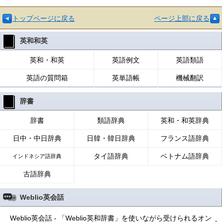
トップページに戻る
ページ上部に戻る
英和和英
英和・和英
英語例文
英語類語
英語の質問箱
英単語帳
機械翻訳
辞書
辞書
類語辞典
英和・和英辞典
日中・中日辞典
日韓・韓日辞典
フランス語辞典
タイ語辞典
ベトナム語辞典
インドネシア語辞典
古語辞典
Weblio英会話
Weblio英会話 - 「Weblio英和辞書」を使いながら受けられるオン