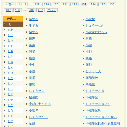
...
.
＜前へ
1
2
128
129
130
131
132
133
134
135
136
...
.
137
138
206
207
次へ＞
絞込み
請ずる
小説化
し
生ずる
しょうせつか
しあ
招ずる
小説家になろう
しい
鐘声
省線
しう
笑声
小腺
しえ
しお
照星
小戦
しか
焼成
商船
しき
小生
商戦
しく
小成
しょうせん
しけ
将星
商船学校
しこ
しさ
勝勢
商船旗
しし
しょうせい
しょうせんき
しす
招請国
小選挙区
しせ
小成に安んじる
しょうせんきょく
しそ
小世界
小選挙区制
した
しち
しょうせかい
しょうせんきょくせい
しつ
証跡
小選挙区比例代表並立制
して