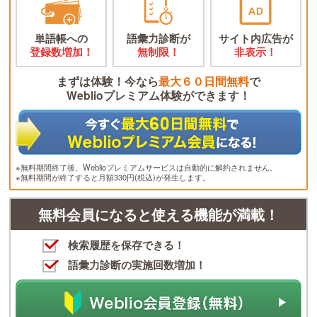
単語帳への
語彙力診断が
サイト内広告が
登録数増加！
無制限！
非表示！
まずは体験！今なら
最大６０日間無料
で
Weblioプレミアム体験ができます！
※無料期間終了後、Weblioプレミアムサービスは自動的に解約されません。
※無料期間が終了すると月額330円(税込)が発生します。
無料会員になると使える機能が満載！
検索履歴を保存できる！
語彙力診断の実施回数増加！