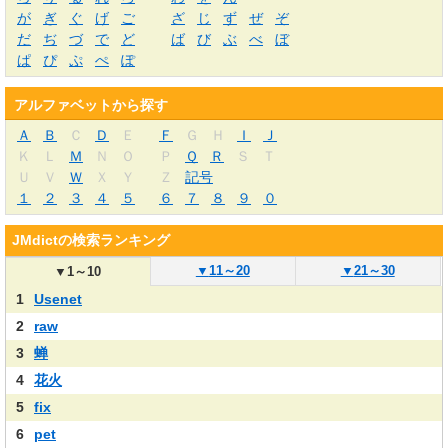
が
ぎ
ぐ
げ
ご
ざ
じ
ず
ぜ
ぞ
だ
ぢ
づ
で
ど
ば
び
ぶ
べ
ぼ
ぱ
ぴ
ぷ
ぺ
ぽ
アルファベットから探す
Ａ
Ｂ
Ｃ
Ｄ
Ｅ
Ｆ
Ｇ
Ｈ
Ｉ
Ｊ
Ｋ
Ｌ
Ｍ
Ｎ
Ｏ
Ｐ
Ｑ
Ｒ
Ｓ
Ｔ
Ｕ
Ｖ
Ｗ
Ｘ
Ｙ
Ｚ
記号
１
２
３
４
５
６
７
８
９
０
JMdictの検索ランキング
▼
11～20
▼
21～30
▼
1～10
1
Usenet
2
raw
3
蝉
4
花火
5
fix
6
pet