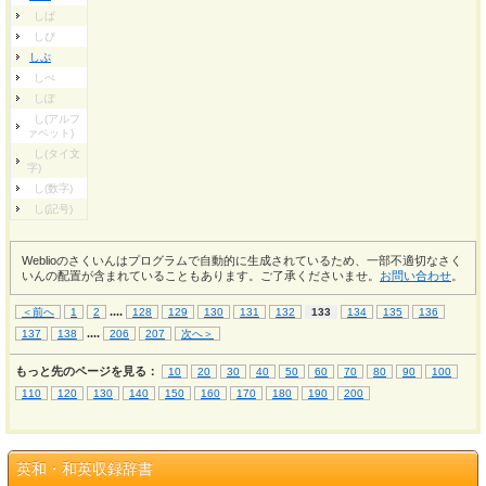
しぱ
しぴ
しぷ
しぺ
しぽ
し(アルフ
ァベット)
し(タイ文
字)
し(数字)
し(記号)
Weblioのさくいんはプログラムで自動的に生成されているため、一部不適切なさく
いんの配置が含まれていることもあります。ご了承くださいませ。
お問い合わせ
。
...
.
＜前へ
1
2
128
129
130
131
132
133
134
135
136
...
.
137
138
206
207
次へ＞
もっと先のページを見る：
10
20
30
40
50
60
70
80
90
100
110
120
130
140
150
160
170
180
190
200
英和・和英収録辞書