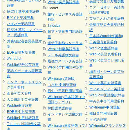
Weblio類語・言い換え
英語での言い方用例集
Weblio実用英語辞典
辞書
コア・セオリー英語表
JMdict
研究社 新英和中辞典
現(基本動詞)
旅行・ビジネス英会話
Eゲイト英和辞典
英語ことわざ教訓辞典
翻訳
ハイパー英語辞書
金融庁記者会見英語対
Tatoeba
研究社 英和コンピュー
訳
日英・英日専門用語辞
ター用語辞典
日本語WordNet(英和)
書
外務省記者会見英語対
日英固有名詞辞典
遺伝子名称シソーラス
訳
Weblio派生語辞書
Weblio和製英語辞書
EDR日英対訳辞書
Weblio英語表現辞典
メール英語例文辞書
JMnedict
Weblio英語言い回し辞
最強のスラング英会話
Weblio記号和英辞書
典
Weblio専門用語対訳辞
英語イディオム表現辞
場面別・シーン別英語
書
典
表現辞典
Wiktionary英語版
インターネットスラン
Weblio英和対訳辞書
白水社 中国語辞典
グ英和辞典
ウィキペディア英語版
日中中日専門用語辞典
斎藤和英大辞典
Weblio中国語翻訳辞書
Wiktionary日本語版（中
人口統計学英英辞書
中英英中専門用語辞典
国語カテゴリ）
Weblio例文辞書
Wiktionary中国語版
韓国語単語辞書
EDR日中対訳辞書
韓日専門用語辞書
インドネシア語翻訳辞
Weblio中日対訳辞書
書
タイ語辞書
Tatoeba中国語例文辞
Wiktionary日本語版（フ
Wikipediaフランス語版
書