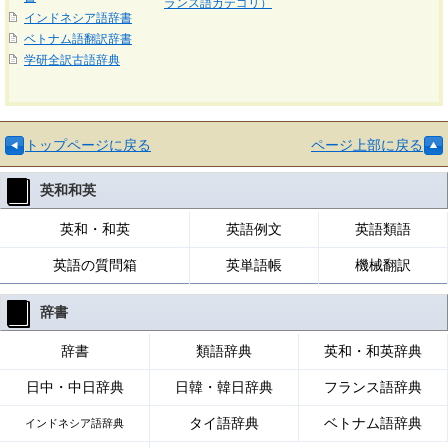
ランス語カテゴリ）
インドネシア語辞書
ベトナム語翻訳辞書
学研全訳古語辞典
トップページに戻る
ページ上部に戻る
英和和英
英和・和英
英語例文
英語類語
英語の質問箱
英単語帳
機械翻訳
辞書
辞書
類語辞典
英和・和英辞典
日中・中日辞典
日韓・韓日辞典
フランス語辞典
タイ語辞典
ベトナム語辞典
インドネシア語辞典