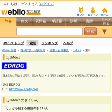
こんにちは、
ゲスト
さん[
ログイン
]
英和和英
使い方
ログイン
ホーム
もっと
辞書
例文
質問箱
単語帳
診断
翻訳
見る
▼
JMdict トップ
索引
ランキング
ヘルプ
Weblio 辞書
＞
英和辞典・和英辞典
＞
辞書・百科事典
＞
JMdict
＞ 索引
JMdict
日本語の意味や品詞、読み方などを英語で解説している英語の和英辞典です。
提供 EDRDG
URL
http://www.edrdg.org/
JMdict のさくいん
「し」から始まる用語のさくいん