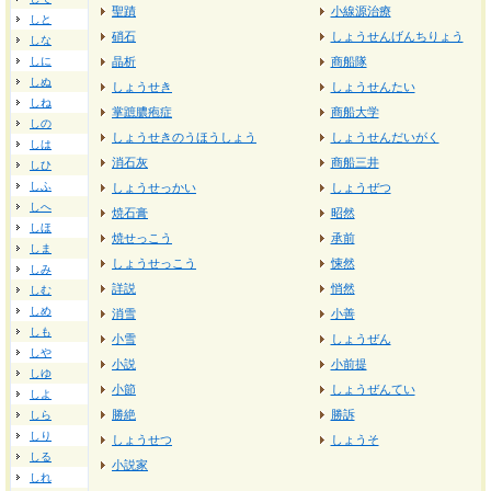
聖蹟
小線源治療
しと
硝石
しょうせんげんちりょう
しな
しに
晶析
商船隊
しぬ
しょうせき
しょうせんたい
しね
掌蹠膿疱症
商船大学
しの
しょうせきのうほうしょう
しょうせんだいがく
しは
消石灰
商船三井
しひ
しふ
しょうせっかい
しょうぜつ
しへ
焼石膏
昭然
しほ
焼せっこう
承前
しま
しょうせっこう
悚然
しみ
詳説
悄然
しむ
しめ
消雪
小善
しも
小雪
しょうぜん
しや
小説
小前提
しゆ
小節
しょうぜんてい
しよ
勝絶
勝訴
しら
しり
しょうせつ
しょうそ
しる
小説家
しれ