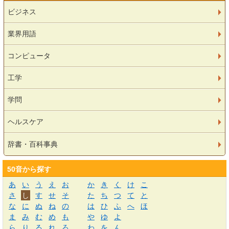
ビジネス
業界用語
コンピュータ
工学
学問
ヘルスケア
辞書・百科事典
50音から探す
あ
い
う
え
お
か
き
く
け
こ
さ
し
す
せ
そ
た
ち
つ
て
と
な
に
ぬ
ね
の
は
ひ
ふ
へ
ほ
ま
み
む
め
も
や
ゆ
よ
ら
り
る
れ
ろ
わ
を
ん