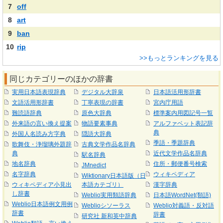
7
off
8
art
9
ban
10
rip
>>もっとランキングを見る
同じカテゴリーのほかの辞書
実用日本語表現辞典
デジタル大辞泉
日本語活用形辞書
文語活用形辞書
丁寧表現の辞書
宮内庁用語
難読語辞典
原色大辞典
標準案内用図記号一覧
外来語の言い換え提案
物語要素事典
アルファベット表記辞
典
外国人名読み方字典
隠語大辞典
季語・季題辞典
歌舞伎・浄瑠璃外題辞
古典文学作品名辞典
典
近代文学作品名辞典
駅名辞典
地名辞典
住所・郵便番号検索
JMnedict
名字辞典
ウィキペディア
Wiktionary日本語版（日
ウィキペディア小見出
本語カテゴリ）
漢字辞典
し辞書
Weblio実用類語辞典
日本語WordNet(類語)
Weblio日本語例文用例
Weblioシソーラス
Weblio対義語・反対語
辞書
辞書
研究社 新和英中辞典