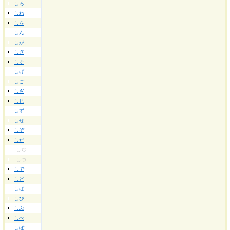
しろ
しわ
しを
しん
しが
しぎ
しぐ
しげ
しご
しざ
しじ
しず
しぜ
しぞ
しだ
しぢ
しづ
しで
しど
しば
しび
しぶ
しべ
しぼ