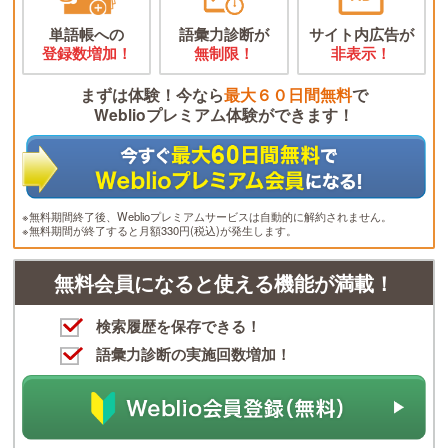
単語帳への
語彙力診断が
サイト内広告が
登録数増加！
無制限！
非表示！
まずは体験！今なら
最大６０日間無料
で
Weblioプレミアム体験ができます！
※無料期間終了後、Weblioプレミアムサービスは自動的に解約されません。
※無料期間が終了すると月額330円(税込)が発生します。
無料会員になると使える機能が満載！
検索履歴を保存できる！
語彙力診断の実施回数増加！