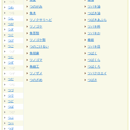
つろ
つのがみ
ツバキ油
つわ
つを
角木
つばき油
つん
ツノクサリヘビ
つばきあぶら
つが
ツノゴケ
ツバキ科
つぎ
角苔類
ツバキか
つぐ
ツノゴケ類
椿姫
つげ
つご
つのごけるい
ツバキ目
つざ
角胡麻
つばく
つじ
ツノゴマ
つばくら
つず
角細工
つばくろ
つぜ
ツノザメ
ツバクロエイ
つぞ
つだ
つのざめ
つばさ
つぢ
つづ
つで
つど
つば
つび
つぶ
つべ
つぼ