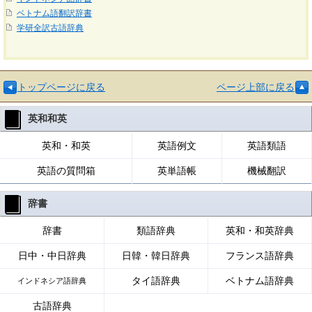
ベトナム語翻訳辞書
学研全訳古語辞典
トップページに戻る
ページ上部に戻る
英和和英
英和・和英
英語例文
英語類語
英語の質問箱
英単語帳
機械翻訳
辞書
辞書
類語辞典
英和・和英辞典
日中・中日辞典
日韓・韓日辞典
フランス語辞典
タイ語辞典
ベトナム語辞典
インドネシア語辞典
古語辞典