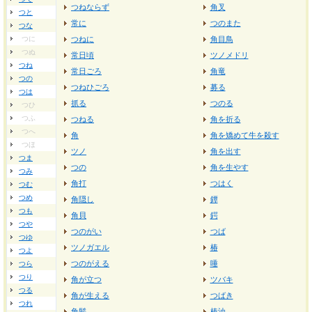
つねならず
角叉
つと
常に
つのまた
つな
つに
つねに
角目鳥
つぬ
常日頃
ツノメドリ
つね
常日ごろ
角竜
つの
つねひごろ
募る
つは
抓る
つのる
つひ
つふ
つねる
角を折る
つへ
角
角を矯めて牛を殺す
つほ
ツノ
角を出す
つま
つの
角を生やす
つみ
角打
つはく
つむ
つめ
角隠し
鐔
つも
角貝
鍔
つや
つのがい
つば
つゆ
ツノガエル
椿
つよ
つのがえる
唾
つら
つり
角が立つ
ツバキ
つる
角が生える
つばき
つれ
角髪
椿油