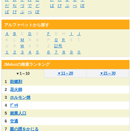
だ
ぢ
づ
で
ど
ば
び
ぶ
べ
ぼ
ぱ
ぴ
ぷ
ぺ
ぽ
アルファベットから探す
Ａ
Ｂ
Ｃ
Ｄ
Ｅ
Ｆ
Ｇ
Ｈ
Ｉ
Ｊ
Ｋ
Ｌ
Ｍ
Ｎ
Ｏ
Ｐ
Ｑ
Ｒ
Ｓ
Ｔ
Ｕ
Ｖ
Ｗ
Ｘ
Ｙ
Ｚ
記号
１
２
３
４
５
６
７
８
９
０
JMdictの検索ランキング
▼
11～20
▼
21～30
▼
1～10
1
助燃剤
2
花火師
3
ホルモン焼
4
ﾃﾞｯｷ
5
就業人口
6
交通
7
親の脛をかじる