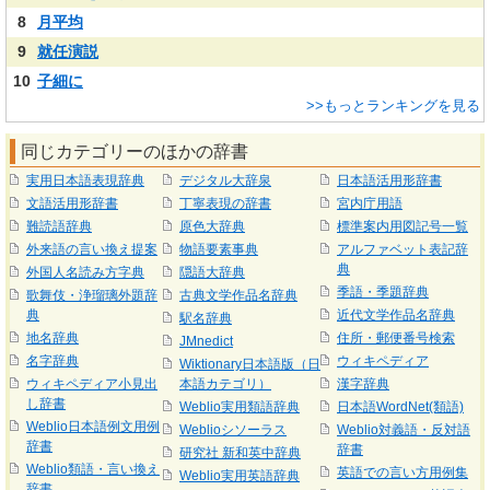
8
月平均
9
就任演説
10
子細に
>>もっとランキングを見る
同じカテゴリーのほかの辞書
実用日本語表現辞典
デジタル大辞泉
日本語活用形辞書
文語活用形辞書
丁寧表現の辞書
宮内庁用語
難読語辞典
原色大辞典
標準案内用図記号一覧
外来語の言い換え提案
物語要素事典
アルファベット表記辞
典
外国人名読み方字典
隠語大辞典
季語・季題辞典
歌舞伎・浄瑠璃外題辞
古典文学作品名辞典
典
近代文学作品名辞典
駅名辞典
地名辞典
住所・郵便番号検索
JMnedict
名字辞典
ウィキペディア
Wiktionary日本語版（日
ウィキペディア小見出
本語カテゴリ）
漢字辞典
し辞書
Weblio実用類語辞典
日本語WordNet(類語)
Weblio日本語例文用例
Weblioシソーラス
Weblio対義語・反対語
辞書
辞書
研究社 新和英中辞典
Weblio類語・言い換え
英語での言い方用例集
Weblio実用英語辞典
辞書