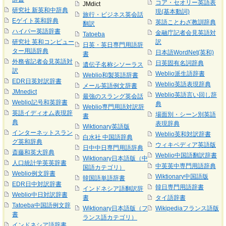
コア・セオリー英語表
JMdict
研究社 新英和中辞典
現(基本動詞)
旅行・ビジネス英会話
Eゲイト英和辞典
英語ことわざ教訓辞典
翻訳
ハイパー英語辞書
金融庁記者会見英語対
Tatoeba
研究社 英和コンピュー
訳
日英・英日専門用語辞
ター用語辞典
日本語WordNet(英和)
書
外務省記者会見英語対
日英固有名詞辞典
遺伝子名称シソーラス
訳
Weblio派生語辞書
Weblio和製英語辞書
EDR日英対訳辞書
Weblio英語表現辞典
メール英語例文辞書
JMnedict
Weblio英語言い回し辞
最強のスラング英会話
Weblio記号和英辞書
典
Weblio専門用語対訳辞
英語イディオム表現辞
場面別・シーン別英語
書
典
表現辞典
Wiktionary英語版
インターネットスラン
Weblio英和対訳辞書
白水社 中国語辞典
グ英和辞典
ウィキペディア英語版
日中中日専門用語辞典
斎藤和英大辞典
Weblio中国語翻訳辞書
Wiktionary日本語版（中
人口統計学英英辞書
中英英中専門用語辞典
国語カテゴリ）
Weblio例文辞書
Wiktionary中国語版
韓国語単語辞書
EDR日中対訳辞書
韓日専門用語辞書
インドネシア語翻訳辞
Weblio中日対訳辞書
書
タイ語辞書
Tatoeba中国語例文辞
Wiktionary日本語版（フ
Wikipediaフランス語版
書
ランス語カテゴリ）
インドネシア語辞書