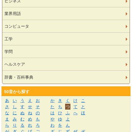
ビジネス
業界用語
コンピュータ
工学
学問
ヘルスケア
辞書・百科事典
50音から探す
あ
い
う
え
お
か
き
く
け
こ
さ
し
す
せ
そ
た
ち
つ
て
と
な
に
ぬ
ね
の
は
ひ
ふ
へ
ほ
ま
み
む
め
も
や
ゆ
よ
ら
り
る
れ
ろ
わ
を
ん
が
ぎ
ぐ
げ
ご
ざ
じ
ず
ぜ
ぞ