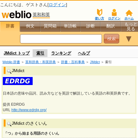
こんにちは、
ゲスト
さん[
ログイン
]
英和和英
使い方
ログイン
ホーム
もっと
辞書
例文
質問箱
単語帳
診断
翻訳
見る
▼
JMdict トップ
索引
ランキング
ヘルプ
Weblio 辞書
＞
英和辞典・和英辞典
＞
辞書・百科事典
＞
JMdict
＞ 索引
JMdict
日本語の意味や品詞、読み方などを英語で解説している英語の和英辞典です。
提供 EDRDG
URL
http://www.edrdg.org/
JMdict のさくいん
「つ」から始まる用語のさくいん