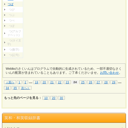
つぱ
つぴ
つぷ
つぺ
つぽ
つ(アルフ
ァベット)
つ(タイ文
字)
つ(数字)
つ(記号)
Weblioのさくいんはプログラムで自動的に生成されているため、一部不適切なさく
いんの配置が含まれていることもあります。ご了承くださいませ。
お問い合わせ
。
...
.
...
.
＜前へ
1
2
19
20
21
22
23
24
25
26
27
28
29
34
35
次へ＞
もっと先のページを見る：
10
20
30
英和・和英収録辞書