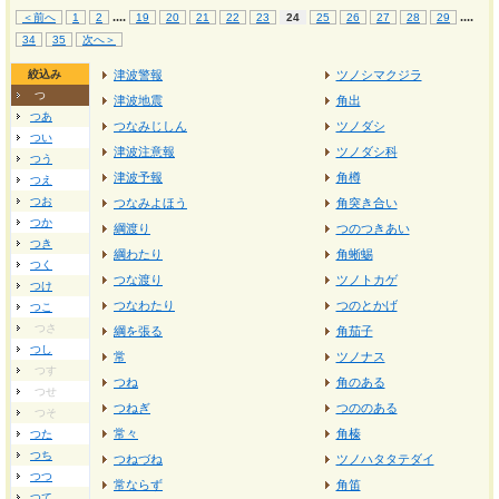
...
.
...
.
＜前へ
1
2
19
20
21
22
23
24
25
26
27
28
29
34
35
次へ＞
絞込み
津波警報
ツノシマクジラ
つ
津波地震
角出
つあ
つなみじしん
ツノダシ
つい
津波注意報
ツノダシ科
つう
津波予報
角樽
つえ
つお
つなみよほう
角突き合い
つか
綱渡り
つのつきあい
つき
綱わたり
角蜥蜴
つく
つな渡り
ツノトカゲ
つけ
つなわたり
つのとかげ
つこ
つさ
綱を張る
角茄子
つし
常
ツノナス
つす
つね
角のある
つせ
つねぎ
つののある
つそ
常々
角榛
つた
つち
つねづね
ツノハタタテダイ
つつ
常ならず
角笛
つて