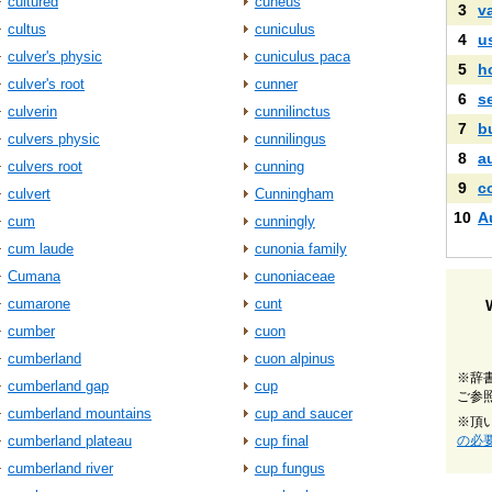
cultured
cuneus
3
v
cultus
cuniculus
4
u
culver's physic
cuniculus paca
5
h
culver's root
cunner
6
s
culverin
cunnilinctus
7
b
culvers physic
cunnilingus
8
a
culvers root
cunning
9
c
culvert
Cunningham
10
A
cum
cunningly
cum laude
cunonia family
Cumana
cunoniaceae
cumarone
cunt
cumber
cuon
cumberland
cuon alpinus
※辞
cumberland gap
cup
ご参
cumberland mountains
cup and saucer
※頂
cumberland plateau
cup final
の必
cumberland river
cup fungus