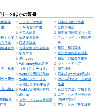
ゴリーのほかの辞書
表現辞典
デジタル大辞泉
日本語活用形辞書
辞書
丁寧表現の辞書
宮内庁用語
原色大辞典
標準案内用図記号一覧
い換え提案
物語要素事典
アルファベット表記辞
典
み方字典
隠語大辞典
季語・季題辞典
瑠璃外題辞
古典文学作品名辞典
近代文学作品名辞典
駅名辞典
住所・郵便番号検索
JMnedict
ウィキペディア
Wiktionary日本語版
ィア小見出
（日本語カテゴリ）
漢字辞典
Weblio実用類語辞典
日本語WordNet(類語)
本語例文用例
Weblioシソーラス
Weblio対義語・反対語
辞書
研究社 新和英中辞典
語・言い換え
英語での言い方用例集
Weblio実用英語辞典
コア・セオリー英語表
JMdict
和中辞典
現(基本動詞)
旅行・ビジネス英会話
和辞典
英語ことわざ教訓辞典
翻訳