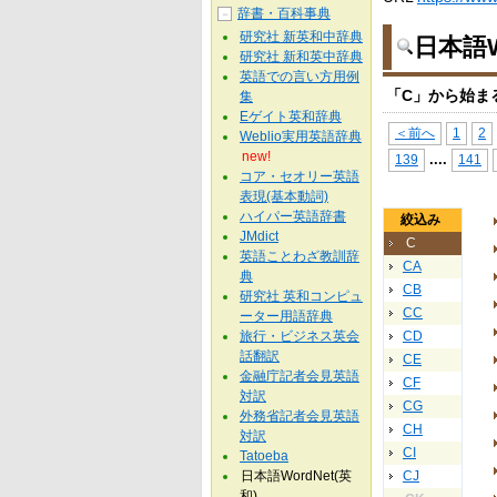
辞書・百科事典
－
研究社 新英和中辞典
日本語W
研究社 新和英中辞典
英語での言い方用例
「C」から始ま
集
Eゲイト英和辞典
＜前へ
1
2
Weblio実用英語辞典
new!
...
.
139
141
コア・セオリー英語
表現(基本動詞)
ハイパー英語辞書
絞込み
JMdict
C
英語ことわざ教訓辞
CA
典
CB
研究社 英和コンピュ
CC
ーター用語辞典
旅行・ビジネス英会
CD
話翻訳
CE
金融庁記者会見英語
CF
対訳
CG
外務省記者会見英語
CH
対訳
CI
Tatoeba
日本語WordNet(英
CJ
和)