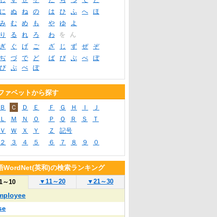
に
ぬ
ね
の
は
ひ
ふ
へ
ほ
み
む
め
も
や
ゆ
よ
り
る
れ
ろ
わ
を
ん
ぎ
ぐ
げ
ご
ざ
じ
ず
ぜ
ぞ
ぢ
づ
で
ど
ば
び
ぶ
べ
ぼ
ぴ
ぷ
ぺ
ぽ
ファベットから探す
Ｂ
Ｃ
Ｄ
Ｅ
Ｆ
Ｇ
Ｈ
Ｉ
Ｊ
Ｌ
Ｍ
Ｎ
Ｏ
Ｐ
Ｑ
Ｒ
Ｓ
Ｔ
Ｖ
Ｗ
Ｘ
Ｙ
Ｚ
記号
２
３
４
５
６
７
８
９
０
WordNet(英和)の検索ランキング
▼
11～20
▼
21～30
1～10
mployee
se