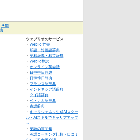
｜
学問
典
ウェブリオのサービス
・
Weblio 辞書
・
類語・対義語辞典
・
英和辞典・和英辞典
・
Weblio翻訳
・
オンライン英会話
・
日中中日辞典
・
日韓韓日辞典
・
フランス語辞典
・
インドネシア語辞典
・
タイ語辞典
・
ベトナム語辞典
・
古語辞典
・
キャリジェネ～生成AIスクー
ル・AIスキルでキャリアアップ
～
・
英語の質問箱
・
英語コーチング比較・口コミ
なら「忍者英会話」