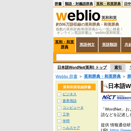
辞書
類語・対義語辞典
英和・和英辞典
日中
英和和英
約506万語収録の英和辞典・和英辞典
複数の英和辞典/和英辞典から一気に検索！
オンライン英語辞書は「weblio英和和英」
英和・和英
英語例文
英語類語
共
辞典
日本語WordNet(英和) トップ
索引
Weblio 辞書
＞
英和辞典・和英辞典
＞
日本語Wo
英和和英収録辞書
ビジネス
＋
業界用語
＋
コンピュータ
＋
「WordNet
工学
語などを記述し
＋
学問
＋
提供 情報通信
ヘルスケア
＋
URL
https://www.