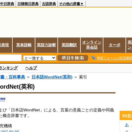
中日辞典
日韓韓日辞典
古語辞典
その他の辞書▼
オンライン
英
起表現
英単語帳
英語力診断
英語翻訳
ターボ
英会話
ン
検索フォームの固定解
ランキング
ヘルプ
辞書・百科事典
＞
日本語WordNet(英和)
＞ 索引
rdNet(英和)
」および「日本語WordNet」による、言葉の意義ごとの定義や同義
た概念辞書です。
50
あ
研究機構
nict.go.jp/
さ