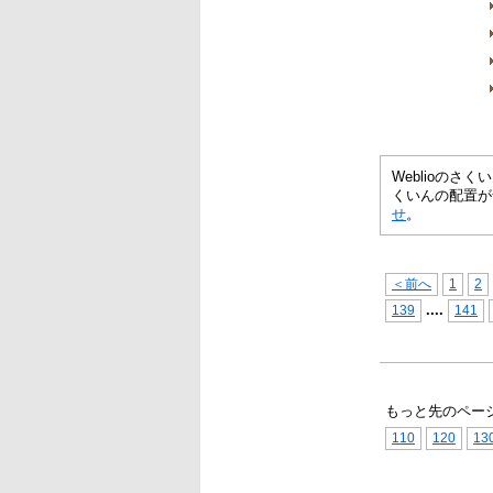
Weblioの
くいんの配置が
せ
。
＜前へ
1
2
...
.
139
141
もっと先のペー
110
120
13