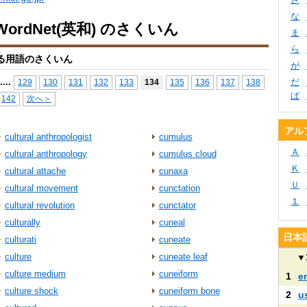
な
ordNet(英和) のさくいん
ま
ら
る用語のさくいん
が
...
.
だ
129
130
131
132
133
134
135
136
137
138
ぱ
142
次へ＞
アル
cultural anthropologist
cumulus
Ａ
cultural anthropology
cumulus cloud
Ｋ
cultural attache
cunaxa
Ｕ
cultural movement
cunctation
１
cultural revolution
cunctator
culturally
cuneal
日本語
culturati
cuneate
culture
cuneate leaf
▼
culture medium
cuneiform
1
e
culture shock
cuneiform bone
2
u