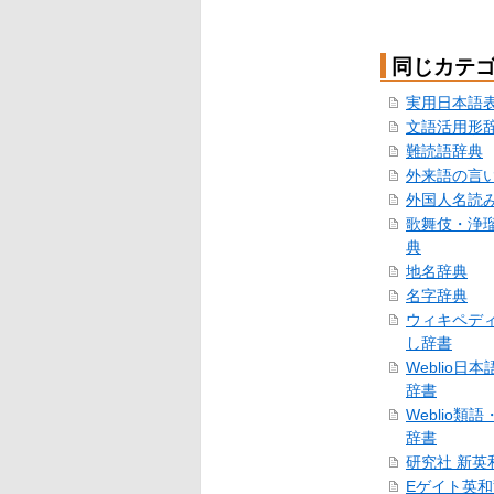
同じカテ
実用日本語
文語活用形
難読語辞典
外来語の言
外国人名読
歌舞伎・浄
典
地名辞典
名字辞典
ウィキペデ
し辞書
Weblio日
辞書
Weblio類
辞書
研究社 新英
Eゲイト英