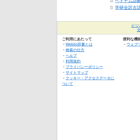
ベトナム語
学研全訳古
ビジ
ご利用にあたって
便利な機
・
Weblio辞書とは
・
ウェブ
・
検索の仕方
・
ヘルプ
・
利用規約
・
プライバシーポリシー
・
サイトマップ
・
クッキー・アクセスデータに
ついて