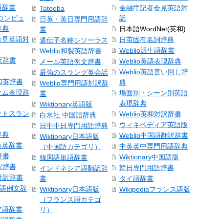
語辞書
金融庁記者会見英語対
Tatoeba
コンピュ
訳
日英・英日専門用語辞
辞典
日本語WordNet(英和)
書
会見英語対
日英固有名詞辞典
遺伝子名称シソーラス
Weblio派生語辞書
Weblio和製英語辞書
訳辞書
Weblio英語表現辞典
メール英語例文辞書
Weblio英語言い回し辞
最強のスラング英会話
号和英辞書
典
Weblio専門用語対訳辞
オム表現辞
場面別・シーン別英語
書
表現辞典
Wiktionary英語版
ットスラン
Weblio英和対訳辞書
白水社 中国語辞典
ウィキペディア英語版
日中中日専門用語辞典
辞典
Weblio中国語翻訳辞書
Wiktionary日本語版
英英辞書
中英英中専門用語辞典
（中国語カテゴリ）
辞書
Wiktionary中国語版
韓国語単語辞書
訳辞書
韓日専門用語辞書
インドネシア語翻訳辞
日対訳辞書
書
タイ語辞書
中国語例文辞
Wiktionary日本語版
Wikipediaフランス語版
（フランス語カテゴ
ア語辞書
リ）