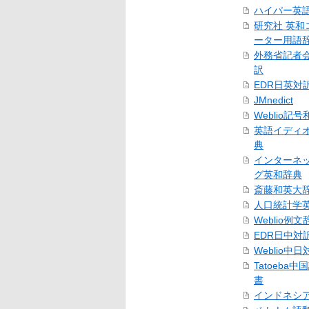
ハイパー英
研究社 英和
ーター用語
外務省記者
訳
EDR日英対
JMnedict
Weblio記
英語イディ
典
インターネ
グ英和辞典
斎藤和英大
人口統計学
Weblio例文
EDR日中対
Weblio中
Tatoeba
書
インドネシ