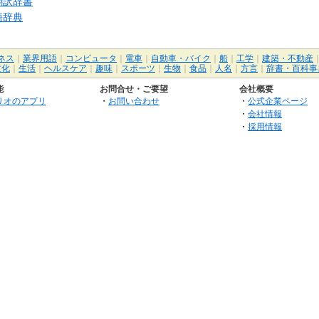
翻訳辞書
語辞典
ネス
｜
業界用語
｜
コンピュータ
｜
電車
｜
自動車・バイク
｜
船
｜
工学
｜
建築・不動産
文化
｜
生活
｜
ヘルスケア
｜
趣味
｜
スポーツ
｜
生物
｜
食品
｜
人名
｜
方言
｜
辞書・百科事
能
お問合せ・ご要望
会社概要
リオのアプリ
・
お問い合わせ
・
公式企業ページ
・
会社情報
・
採用情報