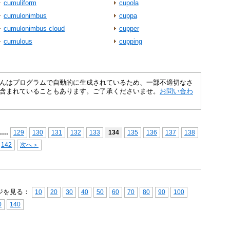
cumuliform
cupola
cumulonimbus
cuppa
cumulonimbus cloud
cupper
cumulous
cupping
さくいんはプログラムで自動的に生成されているため、一部不適切なさ
含まれていることもあります。ご了承くださいませ。
お問い合わ
...
.
129
130
131
132
133
134
135
136
137
138
142
次へ＞
ジを見る：
10
20
30
40
50
60
70
80
90
100
0
140