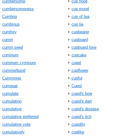
cumbersome
cup hook
cumbersomeness
cup morel
Cumbria
cup of tea
cumbrous
cup tie
cumfrey
cupbearer
cumin
cupboard
cumin seed
cupboard love
cuminum
cupcake
cuminum cyminum
cupel
cummerbund
cupflower
Cummings
cupful
cumquat
Cupid
cumulate
cupid's bow
cumulation
cupid's dart
cumulative
cupid's disease
cumulative preferred
cupid's itch
cumulative vote
cupidity
cumulatively
cuplike