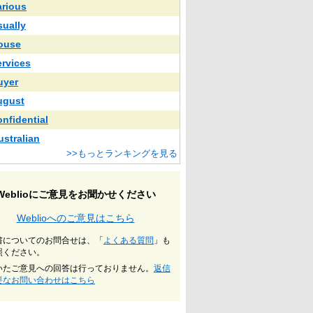
arious
sually
ouse
ervices
uyer
ugust
onfidential
ustralian
>>もっとランキングを見る
Weblioにご意見をお聞かせください
Weblioへのご意見はこちら
書についてのお問合せは、「
よくある質問
」も
照ください。
いたご意見への回答は行っておりません。
返信
要なお問い合わせはこちら