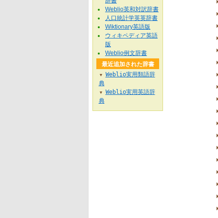
辞書
Weblio英和対訳辞書
人口統計学英英辞書
Wiktionary英語版
ウィキペディア英語
版
Weblio例文辞書
最近追加された辞書
Weblio実用類語辞
▼
典
Weblio実用英語辞
▼
典