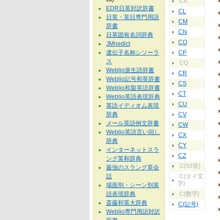
CK
EDR日英対訳辞書
CL
日英・英日専門用語
CM
辞書
CN
日英固有名詞辞典
CO
JMnedict
遺伝子名称シソーラ
CP
ス
CQ
Weblio派生語辞書
CR
Weblio記号和英辞書
CS
Weblio和製英語辞書
CT
Weblio英語表現辞典
CU
英語イディオム表現
辞典
CV
メール英語例文辞書
CW
Weblio英語言い回し
CX
辞典
CY
インターネットスラ
CZ
ング英和辞典
C(50音)
最強のスラング英会
話
C(タイ文
字)
場面別・シーン別英
語表現辞典
C(数字)
斎藤和英大辞典
C(記号)
Weblio専門用語対訳