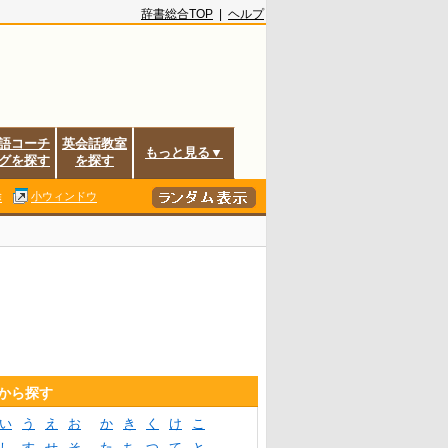
辞書総合TOP
|
ヘルプ
語コーチ
英会話教室
もっと見る▼
グを探す
を探す
除
小ウィンドウ
音から探す
い
う
え
お
か
き
く
け
こ
し
す
せ
そ
た
ち
つ
て
と