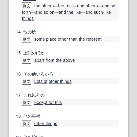
the
others
―
the rest
―
and others
―
and so
例文
forth
―
and so on
―
and the like
―
and such-like
things
14
他の
所
some place
other than
the
referent
例文
15
上記の
ほか
apart from
the above
例文
16
その他いろいろ
Lots of
other things
例文
17
これ
以外の
Except for this
例文
18
他の
事柄
other things
例文
19
他
を除いて