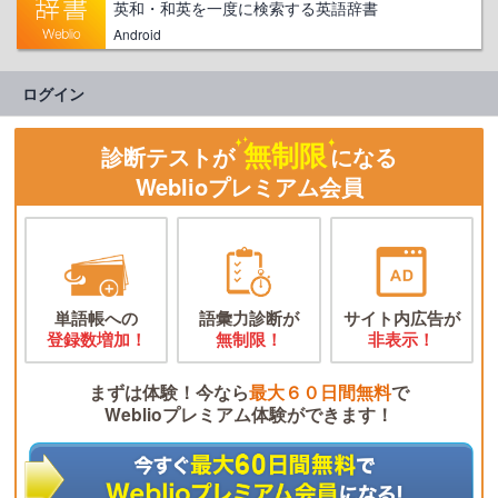
英和・和英を一度に検索する英語辞書
Android
ログイン
無制限
診断テストが
になる
Weblioプレミアム会員
単語帳への
語彙力診断が
サイト内広告が
登録数増加！
無制限！
非表示！
まずは体験！今なら
最大６０日間無料
で
Weblioプレミアム体験ができます！