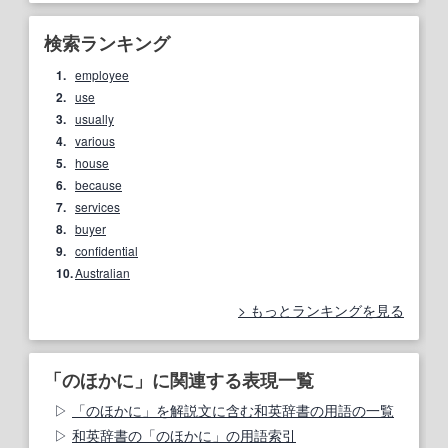
検索ランキング
1.
employee
2.
use
3.
usually
4.
various
5.
house
6.
because
7.
services
8.
buyer
9.
confidential
10.
Australian
もっとランキングを見る
「のほかに」に関連する表現一覧
「のほかに」を解説文に含む和英辞書の用語の一覧
和英辞書の「のほかに」の用語索引