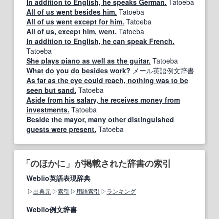
In addition to English, he speaks German.
Tatoeba
All of us went besides him.
Tatoeba
All of us went except for him.
Tatoeba
All of us, except him, went.
Tatoeba
In addition to English, he can speak French.
Tatoeba
She plays piano as well as the guitar.
Tatoeba
What do you do besides work?
メール英語例文辞書
As far as the eye could reach, nothing was to be
seen but sand.
Tatoeba
Aside from his salary, he receives money from
investments.
Tatoeba
Beside the mayor, many other distinguished
guests were present.
Tatoeba
「のほかに」が掲載された辞書の索引
Weblio英語表現辞典
出典元
索引
用語索引
ランキング
Weblio例文辞書