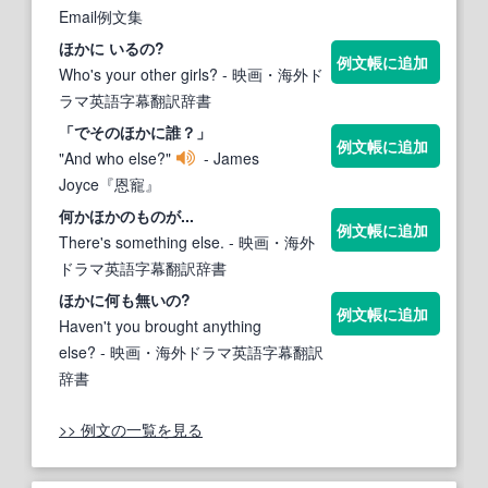
Email例文集
ほか
に いるの?
例文帳に追加
Who's your other girls?
- 映画・海外ド
ラマ英語字幕翻訳辞書
「でそ
のほかに
誰？」
例文帳に追加
"And who else?"
- James
Joyce『恩寵』
何か
ほか
のものが...
例文帳に追加
There's something else.
- 映画・海外
ドラマ英語字幕翻訳辞書
ほか
に何も無いの?
例文帳に追加
Haven't you brought anything
else?
- 映画・海外ドラマ英語字幕翻訳
辞書
>> 例文の一覧を見る