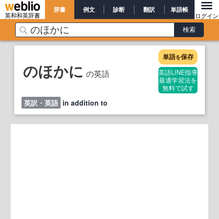
辞書
例文
診断
翻訳
単語帳
英和和英辞書
ログイン
単語
保存
を
のほかに
の英語
英語LINE指導
最適学習法を
無料で試す
英訳・英語
in addition to