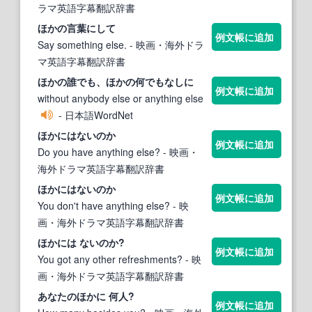
ラマ英語字幕翻訳辞書
ほか
の言葉にして
例文帳に追加
Say something else.
- 映画・海外ドラ
マ英語字幕翻訳辞書
ほか
の誰でも、
ほか
の何でもなしに
例文帳に追加
without anybody else or anything else
- 日本語WordNet
ほか
にはないのか
例文帳に追加
Do you have anything else?
- 映画・
海外ドラマ英語字幕翻訳辞書
ほか
にはないのか
例文帳に追加
You don't have anything else?
- 映
画・海外ドラマ英語字幕翻訳辞書
ほか
には ないのか?
例文帳に追加
You got any other refreshments?
- 映
画・海外ドラマ英語字幕翻訳辞書
あなた
のほかに
何人?
例文帳に追加