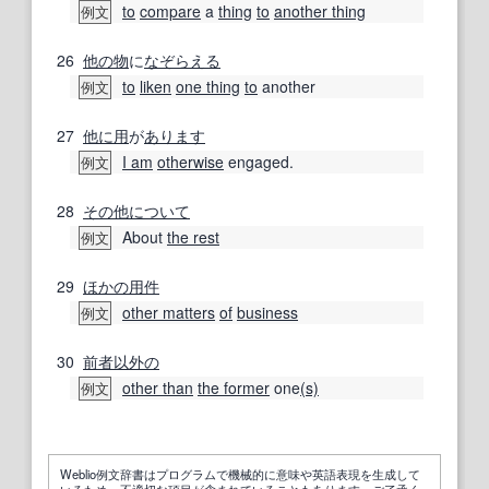
to
compare
a
thing
to
another thing
例文
26
他の
物
に
なぞらえる
to
liken
one thing
to
another
例文
27
他に
用
が
あります
I am
otherwise
engaged.
例文
28
その他に
ついて
About
the rest
例文
29
ほかの
用件
other matters
of
business
例文
30
前者
以外の
other than
the former
one
(s)
例文
Weblio例文辞書はプログラムで機械的に意味や英語表現を生成して
いるため、不適切な項目が含まれていることもあります。ご了承く