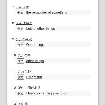
7
このほか
the remainder
of
something
例文
8
その他諸々
Lots of
other things
例文
9
ほかのもの
Other things
例文
10
ほかの
事
other things
例文
11
これ
以外
Except this
例文
12
ほかに
用がある
I have
something else
to do
例文
13
その他