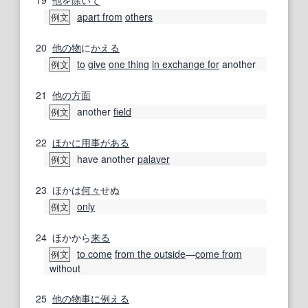
apart from
others
例文
20
他の
物
に
かえる
to
give
one thing
in exchange for
another
例文
21
他の
方面
another
field
例文
22
ほかに
用事がある
have another
palaver
例文
23
ほかは
何々
せぬ
only
例文
24
ほかから
来る
to come
from the outside
―
come from
例文
without
25
他の
物事
に例える