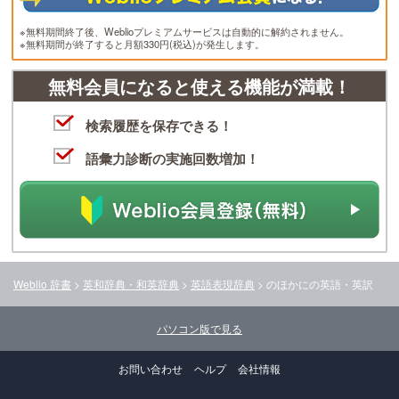
※無料期間終了後、Weblioプレミアムサービスは自動的に解約されません。
※無料期間が終了すると月額330円(税込)が発生します。
無料会員になると使える機能が満載！
検索履歴を保存できる！
語彙力診断の実施回数増加！
Weblio 辞書
>
英和辞典・和英辞典
>
英語表現辞典
>
のほかに
の英語・英訳
パソコン版で見る
お問い合わせ
ヘルプ
会社情報