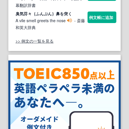
幕翻訳辞書
臭気芬々｛
ふんぷん
｝鼻を突く
例文帳に追加
A vile smell greets the nose
- 斎藤
和英大辞典
>> 例文の一覧を見る