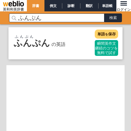
辞書
例文
診断
翻訳
単語帳
英和和英辞書
ログイン
単語
保存
を
ふんぷん
ふんぷん
の英語
瞬間英作文
継続のコツを
無料で試す