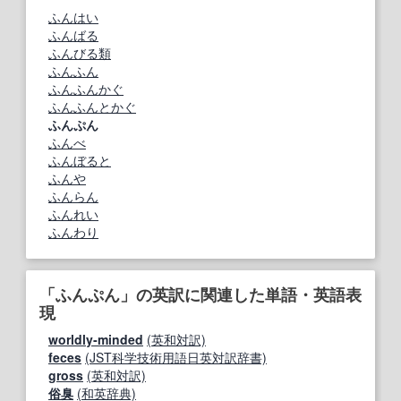
ふんはい
ふんばる
ふんびる類
ふんふん
ふんふんかぐ
ふんふんとかぐ
ふんぷん
ふんべ
ふんぼると
ふんや
ふんらん
ふんれい
ふんわり
「ふんぷん」の英訳に関連した単語・英語表
現
worldly‐minded
(英和対訳)
feces
(JST科学技術用語日英対訳辞書)
gross
(英和対訳)
俗臭
(和英辞典)