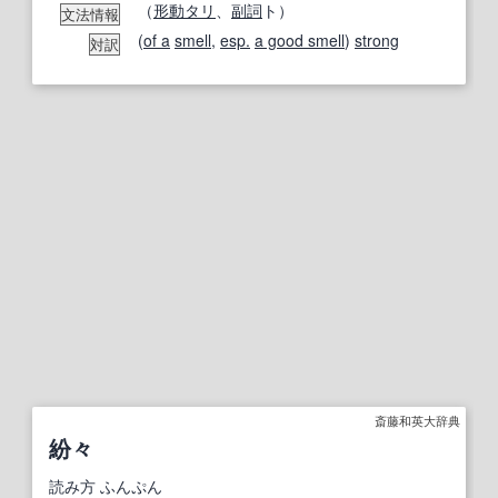
（
形
動
タリ
、
副詞
ト）
文法情報
(
of a
smell
,
esp.
a good smell
)
strong
対訳
斎藤和英大辞典
紛々
読み方
ふんぷん