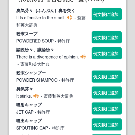
臭気芬々｛
ふんぷん
｝鼻を突く
例文帳に追加
It is offensive to the smell.
- 斎藤
和英大辞典
粉末スープ
例文帳に追加
POWDERED SOUP
- 特許庁
諸説紛々、議論紛々
例文帳に追加
There is a divergence of opinion.
- 斎藤和英大辞典
粉末シャンプー
例文帳に追加
POWDER SHAMPOO
- 特許庁
臭気芬々
例文帳に追加
It stinks.
- 斎藤和英大辞典
噴射キャップ
例文帳に追加
JET CAP
- 特許庁
噴出キャップ
例文帳に追加
SPOUTING CAP
- 特許庁