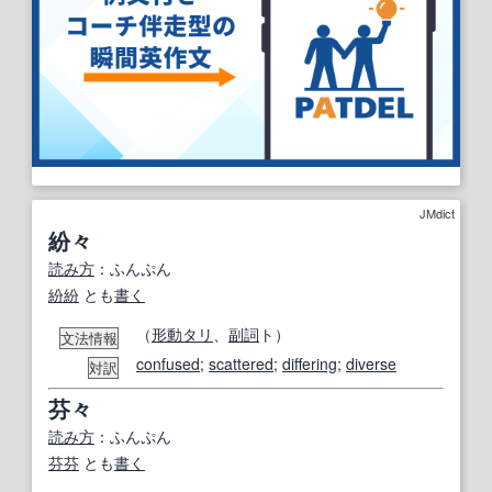
JMdict
紛々
読み方
：ふんぷん
紛紛
とも
書く
（
形
動
タリ
、
副詞
ト）
文法情報
confused
;
scattered
;
differing
;
diverse
対訳
芬々
読み方
：ふんぷん
芬
芬
とも
書く