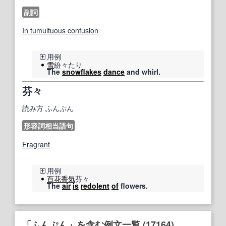
副詞
In tumultuous confusion
用例
雪
紛々たり
The
snowflakes
dance
and whirl.
芬々
読み方
ふんぷん
形容詞相当語句
Fragrant
用例
百花
香気
芬々
The
air
is
redolent
of
flowers.
「ふんぷん」を含む例文一覧 (17164)