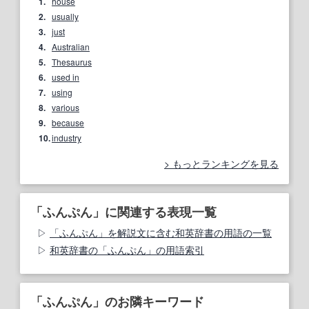
1.
house
2.
usually
3.
just
4.
Australian
5.
Thesaurus
6.
used in
7.
using
8.
various
9.
because
10.
industry
もっとランキングを見る
「ふんぷん」に関連する表現一覧
「ふんぷん」を解説文に含む和英辞書の用語の一覧
和英辞書の「ふんぷん」の用語索引
「ふんぷん」のお隣キーワード