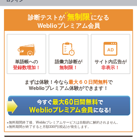
無制限
診断テストが
になる
Weblioプレミアム会員
単語帳への
語彙力診断が
サイト内広告が
登録数増加！
無制限！
非表示！
まずは体験！今なら
最大６０日間無料
で
Weblioプレミアム体験ができます！
※無料期間終了後、Weblioプレミアムサービスは自動的に解約されません。
※無料期間が終了すると月額330円(税込)が発生します。