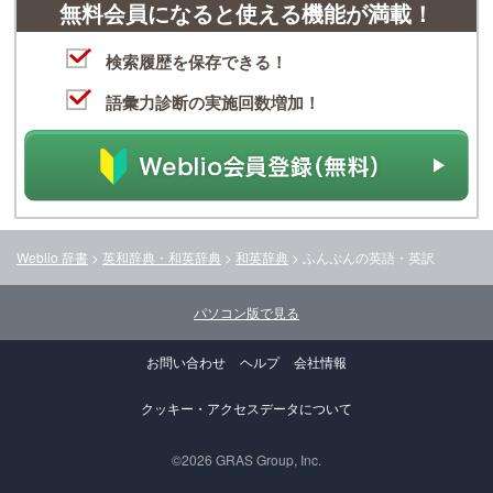
無料会員になると使える機能が満載！
検索履歴を保存できる！
語彙力診断の実施回数増加！
Weblio 辞書
>
英和辞典・和英辞典
>
和英辞典
>
ふんぷん
の英語・英訳
パソコン版で見る
お問い合わせ
ヘルプ
会社情報
クッキー・アクセスデータについて
©2026 GRAS Group, Inc.