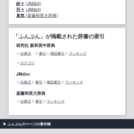
紛々
(JMdict)
芬々
(JMdict)
臭気
(斎藤和英大辞典)
「ふんぷん」が掲載された辞書の索引
研究社 新和英中辞典
出典元
索引
用語索引
ランキング
カテゴリ
JMdict
出典元
索引
用語索引
ランキング
斎藤和英大辞典
出典元
索引
ランキング
ふんぷんのページの著作権