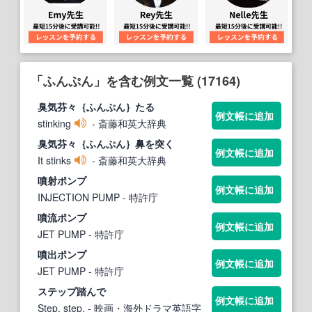
「ふんぷん」を含む例文一覧 (17164)
臭気芬々｛
ふんぷん
｝たる
例文帳に追加
stinking
- 斎藤和英大辞典
臭気芬々｛
ふんぷん
｝鼻を突く
例文帳に追加
It stinks
- 斎藤和英大辞典
噴射ポンプ
例文帳に追加
INJECTION PUMP
- 特許庁
噴流ポンプ
例文帳に追加
JET PUMP
- 特許庁
噴出ポンプ
例文帳に追加
JET PUMP
- 特許庁
ステップ踏んで
例文帳に追加
Step, step.
- 映画・海外ドラマ英語字