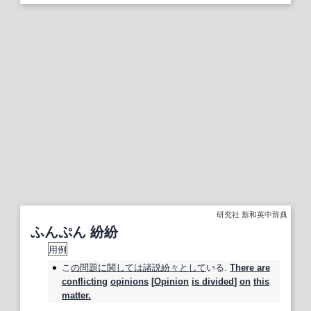
研究社 新和英中辞典
ふんぷん 紛紛
用例
こ
の問題
に関しては
諸説
紛々
として
いる.
There are
conflicting
opinions
[
Opinion
is divided
]
on
this
matter.