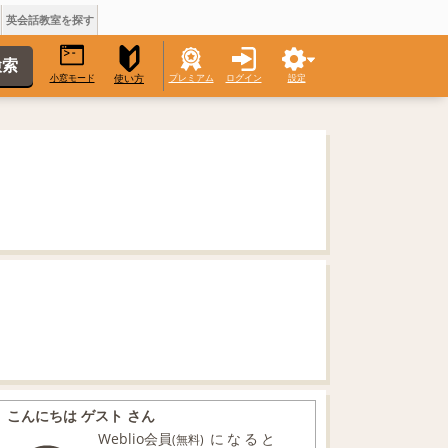
英会話教室を探す
小窓モード
プレミアム
ログイン
設定
使い方
こんにちは ゲスト さん
Weblio会員
になると
(無料)