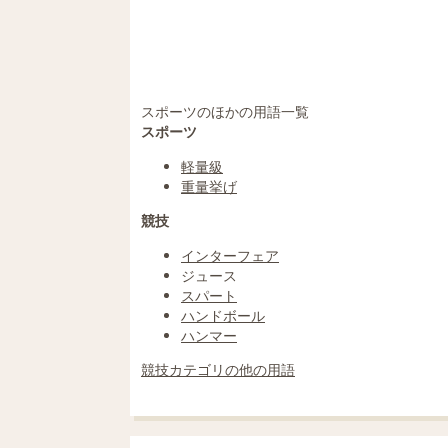
スポーツのほかの用語一覧
スポーツ
軽量級
重量挙げ
競技
インターフェア
ジュース
スパート
ハンドボール
ハンマー
競技カテゴリの他の用語