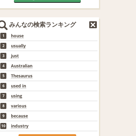
みんなの検索ランキング
house
1
usually
2
just
3
Australian
4
Thesaurus
5
used in
6
using
7
various
8
because
9
industry
10