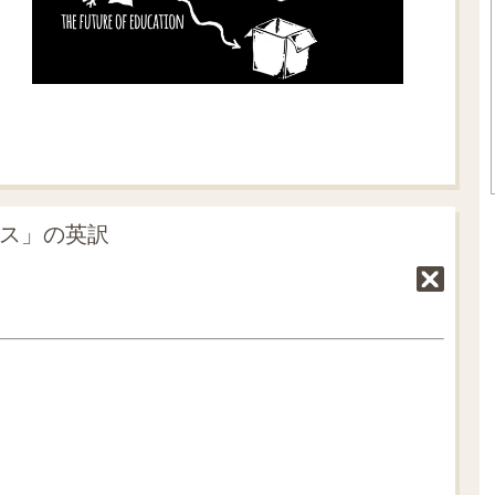
ース」の英訳