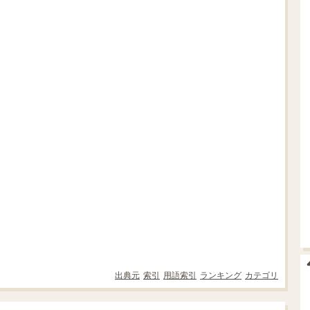
出典元
索引
用語索引
ランキング
カテゴリ