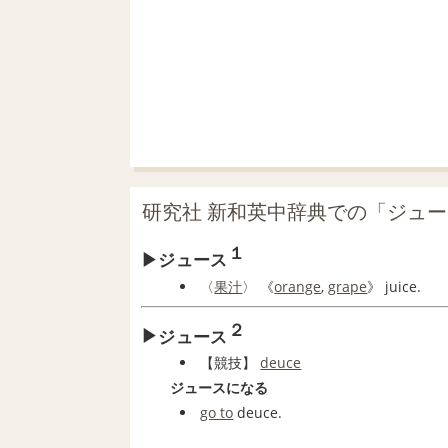
研究社 新和英中辞典での「ジュ
１
ジュース
〈
果汁
〉 《
orange
,
grape
》 juice.
２
ジュース
【
競技
】
deuce
ジュースになる
go to
deuce.