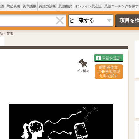
類語
共起表現
英単語帳
英語力診断
英語翻訳
オンライン英会話
英語コーチングを探す
語・英訳
単語を追加
瞬間英作文
ピン留め
LINE学習管理
無料で試す