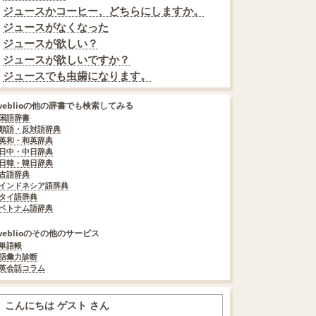
ジュースかコーヒー、どちらにしますか。
ジュースがなくなった
ジュースが欲しい？
ジュースが欲しいですか？
ジュースでも虫歯になります。
weblioの他の辞書でも検索してみる
国語辞書
類語・反対語辞典
英和・和英辞典
日中・中日辞典
日韓・韓日辞典
古語辞典
インドネシア語辞典
タイ語辞典
ベトナム語辞典
weblioのその他のサービス
単語帳
語彙力診断
英会話コラム
こんにちは ゲスト さん