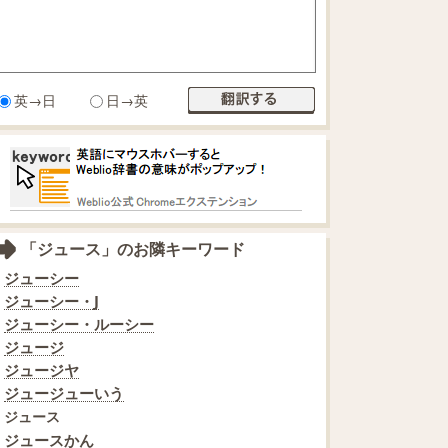
英→日
日→英
「ジュース」のお隣キーワード
ジューシー
ジューシー・J
ジューシー・ルーシー
ジュージ
ジュージヤ
ジュージューいう
ジュース
ジュースかん