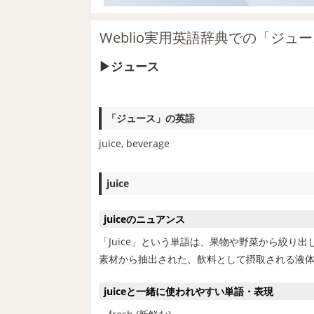
Weblio実用英語辞典での「ジュ
ジュース
「ジュース」の英語
juice, beverage
juice
juiceのニュアンス
「Juice」という単語は、果物や野菜から絞り
素材から抽出された、飲料として摂取される液
juiceと一緒に使われやすい単語・表現