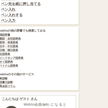
ペン先を紙に押し当てる
ペン入れ
ペン入れする
ペン入力
weblioの他の辞書でも検索してみる
国語辞書
類語・反対語辞典
英和・和英辞典
日中・中日辞典
日韓・韓日辞典
古語辞典
インドネシア語辞典
タイ語辞典
ベトナム語辞典
weblioのその他のサービス
単語帳
語彙力診断
英会話コラム
こんにちは ゲスト さん
Weblio会員
になると
(無料)