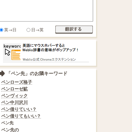
英→日
日→英
「ペン先」のお隣キーワード
ペンローズ格子
ペンローゼ鉱
ペンヴィック
ペン中川沢川
ペン借りていい？
ペン借りてもいい？
ペン先
ペン先の