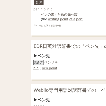
名詞
pen nib
,
nib
ペン
の
書く
ための
先っぽ
(the
writing
point
of a
pen
)
「ペン先」に関する類語一覧
EDR日英対訳辞書での「ペン先」
ペン先
ペンサキ
読み方
nib
；
pen point
Weblio専門用語対訳辞書での「
ペン先