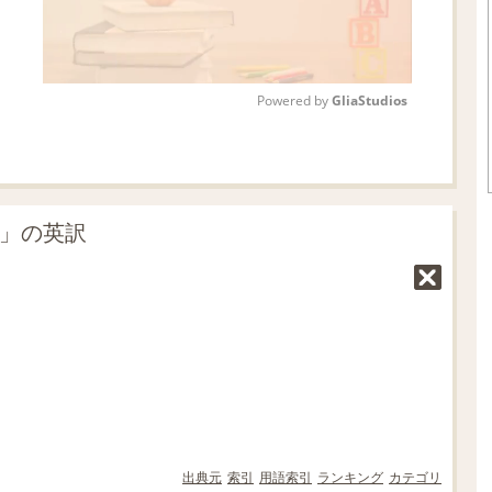
Powered by 
GliaStudios
M
u
t
先」の英訳
e
出典元
索引
用語索引
ランキング
カテゴリ