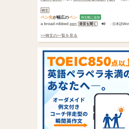
例文
ペン先
が幅広の
ペン
例文帳に追加
a broad-nibbed
pen
発音を聞く
- 日本語Wor
>>例文の一覧を見る