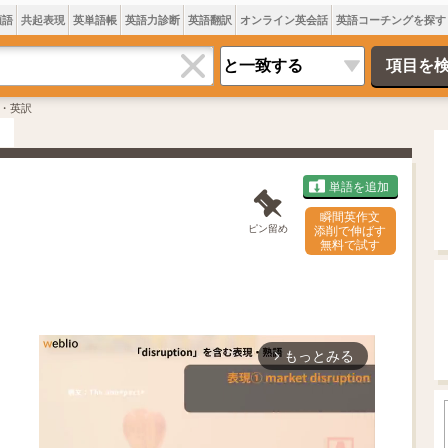
類語
共起表現
英単語帳
英語力診断
英語翻訳
オンライン英会話
英語コーチングを探す
・英訳
単語を追加
瞬間英作文
ピン留め
添削で伸ばす
無料で試す
もっとみる
arrow_forward_ios