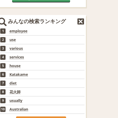
みんなの検索ランキング
employee
1
use
2
various
3
services
4
house
5
Katakame
6
diet
7
花火師
8
usually
9
Australian
10