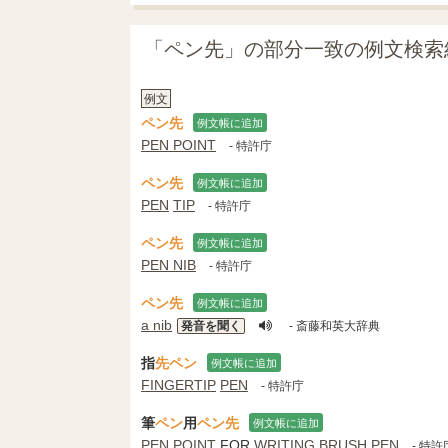
「ペン先」の部分一致の例文検索
例文
ペン先
例文帳に追加
PEN POINT
- 特許庁
ペン先
例文帳に追加
PEN
TIP
- 特許庁
ペン先
例文帳に追加
PEN NIB
- 特許庁
ペン先
例文帳に追加
a nib
発音を聞く
- 斎藤和英大辞典
指
先
ペン
例文帳に追加
FINGERTIP
PEN
- 特許庁
筆
ペン
用
ペン先
例文帳に追加
PEN POINT
FOR
WRITING BRUSH
PEN
- 特許