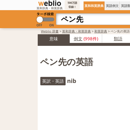
506万語
英和和英辞典
英語例文
英語
収録！
英和辞典・和英辞典
Weblio 辞書
>
英和辞典・和英辞典
>
和英辞典
>
ペン先の英語
意味
例文
(998件)
類語
ペン先の英語
nib
英訳・英語