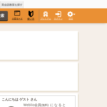
英会話教室を探す
小窓モード
プレミアム
ログイン
設定
使い方
こんにちは ゲスト さん
Weblio会員
になると
(無料)