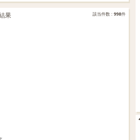
結果
該当件数 :
998
件
庁