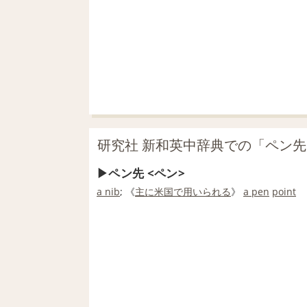
研究社 新和英中辞典での「ペン
ペン先 <ペン>
a nib
; 《
主に
米国
で用いられる
》
a pen
point