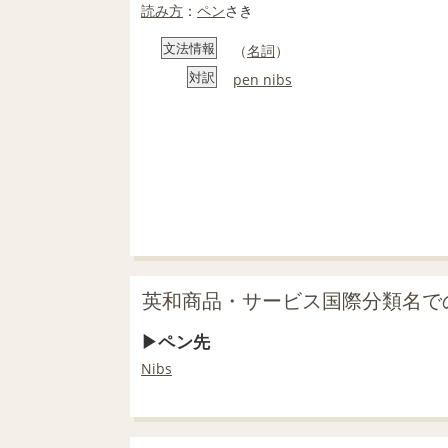
読み方
：
ペン
さき
文法情報
（
名詞
）
対訳
pen nibs
英和商品・サービス国際分類名で
ペン先
Nibs