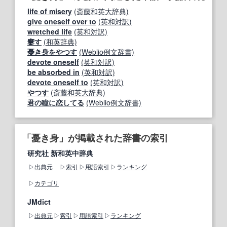
life of misery
(斎藤和英大辞典)
give oneself over to
(英和対訳)
wretched life
(英和対訳)
窶す
(和英辞典)
憂き身をやつす
(Weblio例文辞書)
devote oneself
(英和対訳)
be absorbed in
(英和対訳)
devote oneself to
(英和対訳)
やつす
(斎藤和英大辞典)
君の瞳に恋してる
(Weblio例文辞書)
「憂き身」が掲載された辞書の索引
研究社 新和英中辞典
出典元
索引
用語索引
ランキング
カテゴリ
JMdict
出典元
索引
用語索引
ランキング