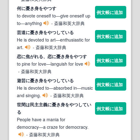
何に
憂き身
をやつす
例文帳に追加
to devote oneself to―give oneself up
to―anything
- 斎藤和英大辞典
芸道に
憂き身
をやつしている
例文帳に追加
He is devoted to art―enthusiastic for
art.
- 斎藤和英大辞典
恋に焦がれる、恋に
憂き身
をやつす
例文帳に追加
to pine for love―languish for love
- 斎藤和英大辞典
遊芸に
憂き身
をやつしている
例文帳に追加
He is devoted to―absorbed in―music
and singing.
- 斎藤和英大辞典
世間は民主主義に
憂き身
をやつしてい
例文帳に追加
る
People have a mania for
democracy―a craze for democracy.
- 斎藤和英大辞典