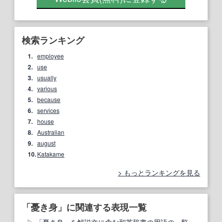
検索ランキング
1.
employee
2.
use
3.
usually
4.
various
5.
because
6.
services
7.
house
8.
Australian
9.
august
10.
Katakame
もっとランキングを見る
「憂き身」に関連する表現一覧