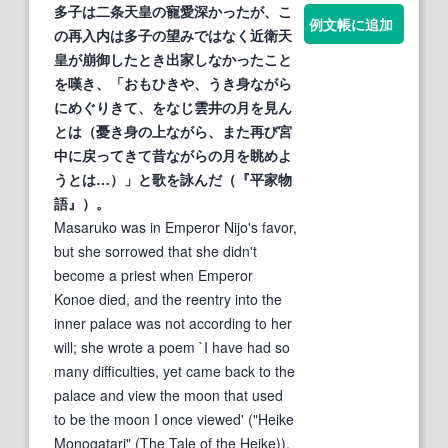
多子は二条天皇の寵愛深かったが、こ
例文帳に追加
の再入内は多子の望みではなく近衛天
皇が崩御したとき出家しなかったこと
を嘆き、「おもひきや、うき身ながら
にめぐりきて、をなじ雲井の月を見ん
とは（
憂き身
の上ながら、また再び宮
中に戻ってきて昔ながらの月を眺めよ
うとは…）」と歌を詠んだ（『平家物
語』）。
Masaruko was in Emperor Nijo's favor,
but she sorrowed that she didn't
become a priest when Emperor
Konoe died, and the reentry into the
inner palace was not according to her
will; she wrote a poem `I have had so
many difficulties, yet came back to the
palace and view the moon that used
to be the moon I once viewed' ("Heike
Monogatari" (The Tale of the Heike)).