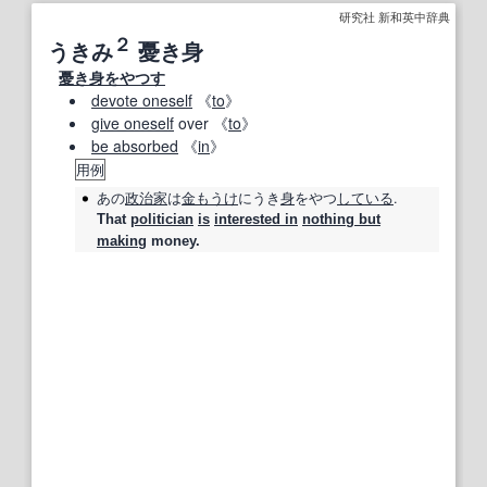
研究社 新和英中辞典
２
うきみ
憂き身
憂き身をやつす
devote oneself
《
to
》
give oneself
over 《
to
》
be absorbed
《
in
》
用例
あの
政治家
は
金もうけ
にうき
身
をやつ
している
.
That
politician
is
interested in
nothing but
making
money.