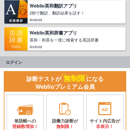
Weblio英和翻訳アプリ
2秒で翻訳、翻訳結果を話す！
Android
Weblio英和辞書アプリ
英和・和英を一度に検索する英語辞書
Android
ログイン
無制限
診断テストが
になる
Weblioプレミアム会員
単語帳への
語彙力診断が
サイト内広告が
登録数増加！
無制限！
非表示！