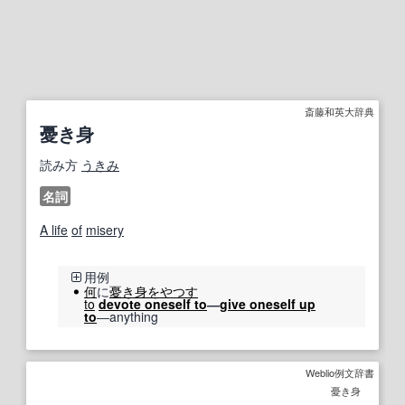
斎藤和英大辞典
憂き身
読み方
うきみ
名詞
A life
of
misery
用例
何
に
憂き身をやつす
to
devote oneself to
―
give oneself up
to
―anything
Weblio例文辞書
憂き身