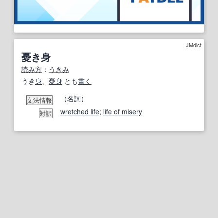
JMdict
憂き身
読み方
：
うきみ
うき
身
、
憂
身
とも
書く
（
名詞
）
文法情報
wretched life
;
life of misery
対訳