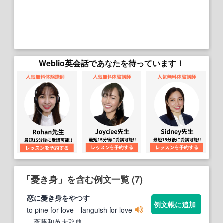
Weblio英会話であなたを待っています！
「憂き身」を含む例文一覧 (7)
恋に
憂き身
をやつす
例文帳に追加
to pine for love―languish for love
- 斎藤和英大辞典