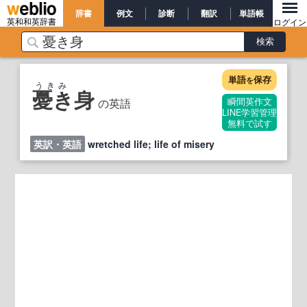
辞書
例文
診断
翻訳
単語帳
英和和英辞書
ログイン
単語
保存
を
うきみ
憂き身
の英語
瞬間英作文
LINE学習管理
無料で試す
英訳・英語
wretched life; life of misery