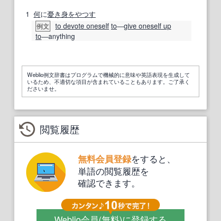
1
何
に
憂き身をやつす
to devote oneself
to
―
give oneself up
例文
to
―anything
Weblio例文辞書はプログラムで機械的に意味や英語表現を生成して
いるため、不適切な項目が含まれていることもあります。ご了承く
ださいませ。
閲覧履歴
をすると、
無料会員登録
単語の閲覧履歴を
確認できます。
Weblio会員
(無料)
に登録する