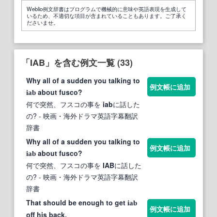
Weblio例文辞書はプログラムで機械的に意味や英語表現を生成して
いるため、不適切な項目が含まれていることもあります。ご了承く
ださいませ。
「IAB」を含む例文一覧 (33)
Why all of a sudden you talking to
例文帳に追加
about fusco?
iab
何で突然、フスコの事を
iab
に話した
の?
- 映画・海外ドラマ英語字幕翻訳
辞書
Why all of a sudden you talking to
例文帳に追加
about fusco?
iab
何で突然、フスコの事を
IAB
に話した
の?
- 映画・海外ドラマ英語字幕翻訳
辞書
That should be enough to get
iab
例文帳に追加
off his back.