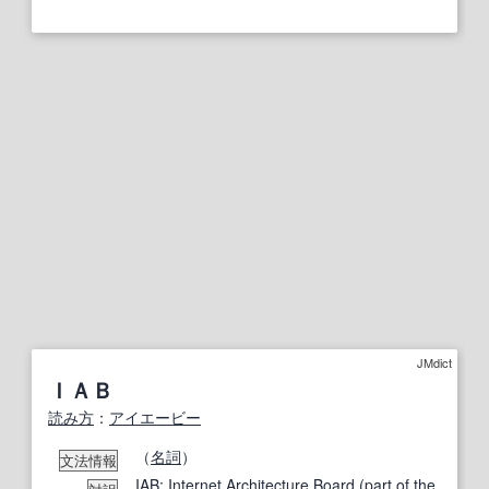
JMdict
ＩＡＢ
読み方
：
アイエービー
（
名詞
）
文法情報
IAB;
Internet Architecture Board
(
part of the