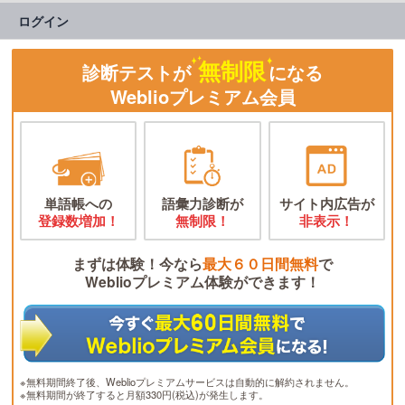
ログイン
無制限
診断テストが
になる
Weblioプレミアム会員
単語帳への
語彙力診断が
サイト内広告が
登録数増加！
無制限！
非表示！
まずは体験！今なら
最大６０日間無料
で
Weblioプレミアム体験ができます！
※無料期間終了後、Weblioプレミアムサービスは自動的に解約されません。
※無料期間が終了すると月額330円(税込)が発生します。