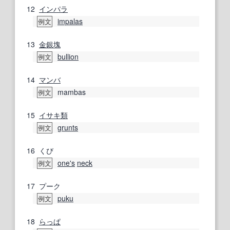
12
インパラ
impalas
例文
13
金銀
塊
bullion
例文
14
マンバ
mambas
例文
15
イサキ
類
grunts
例文
16
くび
one's
neck
例文
17
プーク
puku
例文
18
らっぱ