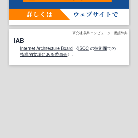
研究社 英和コンピューター用語辞典
IAB
Internet Architecture Board
《
ISOC
の
技術面
での
指導的
立場にある
委員会
》.