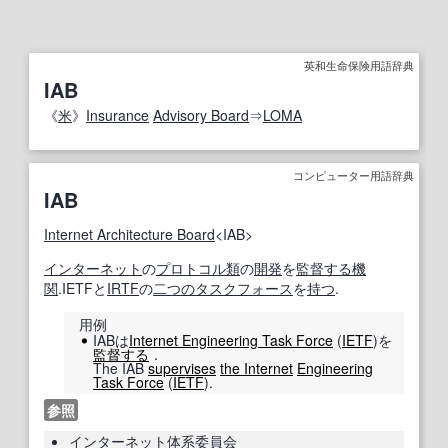
英和生命保険用語辞典
IAB
《
米
》
Insurance
Advisory Board
⇒
LOMA
コンピューター用語辞典
IAB
Internet Architecture Board
<IAB>
インターネット
の
プロトコル
類
の
開発
を
監督する
機
関
.IETFと
IRTF
の
二つの
タスクフォース
を
持つ
.
用例
IABは
Internet Engineering Task Force
(
IETF
)を
監督する
．
The IAB
supervises
the Internet
Engineering
Task Force
(
IETF
).
参照
インターネット
体系
委員会