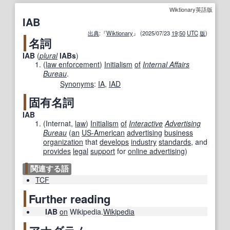
Wiktionary英語版
IAB
出典
:『
Wiktionary
』 (2025/07/23
19
:
50
UTC
版
)
名詞
IAB
(
plural
IABs
)
(
law enforcement
)
Initialism
of
Internal Affairs
Bureau
.
Synonyms
:
IA
,
IAD
固有名詞
IAB
(
Internat
,
law
)
Initialism
of
Interactive
Advertising
Bureau
(
an
US-American
advertising
business
organization
that
develops
industry
standards
, and
provides
legal
support
for
online advertising
)
関連する語
TCF
Further reading
IAB
on
Wikipedia.
Wikipedia