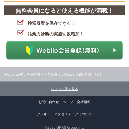
無料会員になると使える機能が満載！
検索履歴を保存できる！
語彙力診断の実施回数増加！
Weblio 辞書
>
英和辞典・和英辞典
>
JMdict
>
IAB
の意味・解説
パソコン版で見る
お問い合わせ
ヘルプ
会社情報
クッキー・アクセスデータについて
©2026 GRAS Group, Inc.