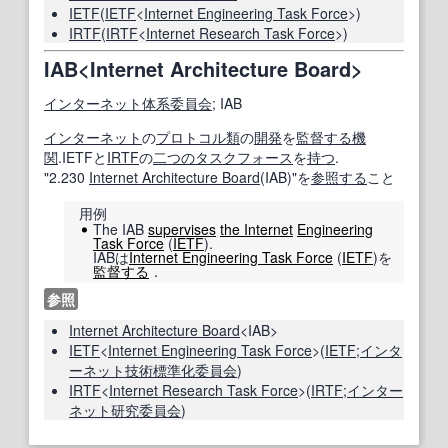
IETF
(
IETF
<
Internet Engineering Task Force
>)
IRTF
(
IRTF
<
Internet Research Task Force
>)
IAB<Internet Architecture Board>
インターネット
体系
委員会
; IAB
インターネット
の
プロトコル
類
の
開発
を
監督する
機
関
.IETFと
IRTF
の
二つの
タスクフォース
を
持つ
.
"2.230
Internet Architecture Board
(IAB)"を
参照する
こと
用例
The IAB
supervises
the Internet
Engineering
Task Force
(
IETF
).
IABは
Internet Engineering Task Force
(
IETF
)を
監督する
．
参照
Internet Architecture Board
<IAB>
IETF
<
Internet Engineering Task Force
>(
IETF
;
インタ
ーネット技術標準化委員会
)
IRTF
<
Internet Research Task Force
>(
IRTF
;
インター
ネット
研究委員会
)