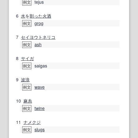
tejus
例文
6
水
を
割った
火酒
grog
例文
7
セイヨウトネリコ
ash
例文
8
サイガ
saigas
例文
9
波浪
wave
例文
10
麻糸
twine
例文
11
ナメクジ
slugs
例文