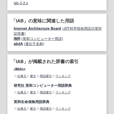
iab-3-2.s
「IAB」の意味に関連した用語
Internet Architecture Board
(JST科学技術用語日英対
訳辞書)
IMR
(英和コンピューター用語)
abdA
(遺伝子名称)
「IAB」が掲載された辞書の索引
JMdict
出典元
索引
用語索引
ランキング
研究社 英和コンピューター用語辞典
出典元
索引
用語索引
ランキング
英和生命保険用語辞典
出典元
索引
用語索引
ランキング