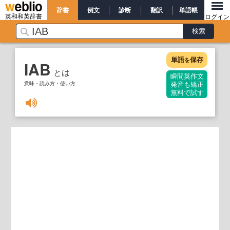
辞書
例文
診断
翻訳
単語帳
英和和英辞書
ログイン
単語
保存
を
IAB
とは
瞬間英作文
意味・読み方・使い方
発音も矯正
無料で試す