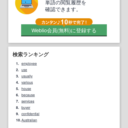
単語の閲覧履歴を
確認できます。
Weblio会員
(無料)
に登録する
検索ランキング
1.
employee
2.
use
3.
usually
4.
various
5.
house
6.
because
7.
services
8.
buyer
9.
confidential
10.
Australian