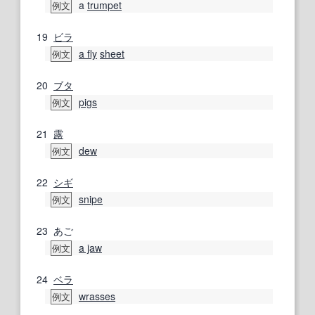
a
trumpet
例文
19
ビラ
a fly
sheet
例文
20
ブタ
pigs
例文
21
露
dew
例文
22
シギ
snipe
例文
23
あご
a jaw
例文
24
ベラ
wrasses
例文