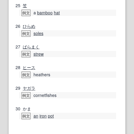
25
笠
a
bamboo
hat
例文
26
ひらめ
soles
例文
27
ばらまく
strew
例文
28
ヒース
heathers
例文
29
ヤガラ
cornetfishes
例文
30
かま
an
iron
pot
例文