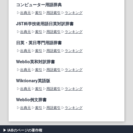
コンピューター用語辞典
出典元
索引
用語索引
ランキング
JST科学技術用語日英対訳辞書
出典元
索引
用語索引
ランキング
日英・英日専門用語辞書
出典元
索引
用語索引
ランキング
Weblio英和対訳辞書
出典元
索引
用語索引
ランキング
Wiktionary英語版
出典元
索引
用語索引
ランキング
Weblio例文辞書
出典元
索引
用語索引
ランキング
IABのページの著作権