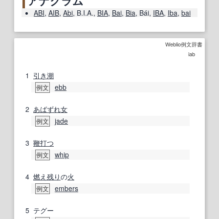
アナグラム
ABI
,
AIB
,
Abi
,
B.I.A.
,
BIA
,
Bai
,
Bia
,
Bái
,
IBA
,
Iba
,
bai
Weblio例文辞書
iab
1
引き潮
ebb
例文
2
あばずれ女
jade
例文
3
鞭打つ
whip
例文
4
燃え残り
の
火
embers
例文
5
テグー