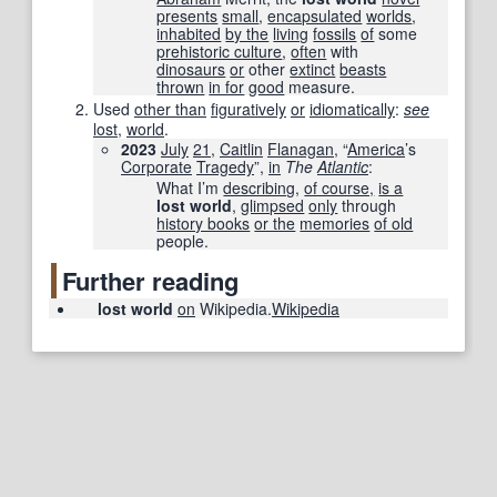
presents
small
,
encapsulated
worlds
,
inhabited
by the
living
fossils
of
some
prehistoric culture
,
often
with
dinosaurs
or
other
extinct
beasts
thrown
in for
good
measure.
Used
other than
figuratively
or
idiomatically
:
see
lost
,‎
world
.
2023
July
21
,
Caitlin
Flanagan
, “
America
’s
Corporate
Tragedy
”,
in
The
Atlantic
‎:
What I’m
describing
,
of course,
is a
lost world
,
glimpsed
only
through
history books
or the
memories
of old
people.
Further reading
lost world
on
Wikipedia.
Wikipedia