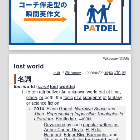
Wiktionary英語版
lost world
出典
:『
Wiktionary
』 (2026/04/20
15
:
53
UTC
版
)
名詞
lost world
(
plural
lost
worlds
)
(
often
attributive
)
An
unknown world
out of time
,
place
,
or
both, the
topic
of a
subgenre
of
fantasy
or
science
fiction.
2014
, Elana
Gomel
,
Narrative
Space
and
Time
:
Representing
Impossible
Topologies
in
Literature
‎,
Routledge
,
:
→
ISBN
Developed
by
such
popular
writers
as
Arthur Conan Doyle
,
H.
Rider
Haggard
,
Edgar Rice Burroughs
, and
Abraham
Merrit, the
lost world
novel