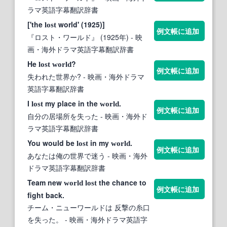
ラマ英語字幕翻訳辞書
['the
world' (1925)]
lost
例文帳に追加
『ロスト・ワールド』 (1925年)
- 映
画・海外ドラマ英語字幕翻訳辞書
He
?
lost
world
例文帳に追加
失われた世界か?
- 映画・海外ドラマ
英語字幕翻訳辞書
I
my place in the
.
lost
world
例文帳に追加
自分の居場所を失った
- 映画・海外ド
ラマ英語字幕翻訳辞書
You would be
in my
.
lost
world
例文帳に追加
あなたは俺の世界で迷う
- 映画・海外
ドラマ英語字幕翻訳辞書
Team new
the chance to
world
lost
例文帳に追加
fight back.
チーム・ニューワールドは 反撃の糸口
を失った。
- 映画・海外ドラマ英語字