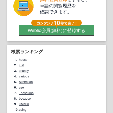
単語の閲覧履歴を
確認できます。
Weblio会員
(無料)
に登録する
検索ランキング
1.
house
2.
just
3.
usually
4.
various
5.
Australian
6.
use
7.
Thesaurus
8.
because
9.
used in
10.
using