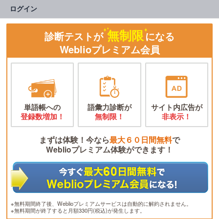
ログイン
無制限
診断テストが
になる
Weblioプレミアム会員
単語帳への
語彙力診断が
サイト内広告が
登録数増加！
無制限！
非表示！
まずは体験！今なら
最大６０日間無料
で
Weblioプレミアム体験ができます！
※無料期間終了後、Weblioプレミアムサービスは自動的に解約されません。
※無料期間が終了すると月額330円(税込)が発生します。