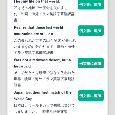
I
my life on that
.
lost
world
例文帳に追加
私はその地球で一度命を失いまし
た
- 映画・海外ドラマ英語字幕翻訳辞
書
Realize that these
lost
world
例文帳に追加
mountains are still
.
lost
この失われた世界の山々が 未だ失われ
たままなのが分かります
- 映画・海外
ドラマ英語字幕翻訳辞書
Was not a redwood desert, but a
例文帳に追加
lost
world
そこで見たのは砂漠ではなく失われた
世界
- 映画・海外ドラマ英語字幕翻訳
辞書
Japan
their first match of the
lost
例文帳に追加
Cup.
World
日本は、ワールドカップ初戦は負けて
しまいました。
- 時事英語例文集