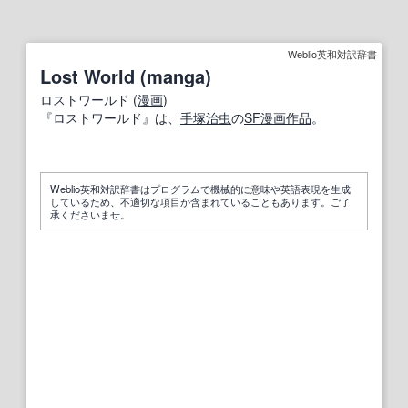
Weblio英和対訳辞書
Lost World (manga)
ロストワールド (
漫画
)
『ロストワールド』は、
手
塚
治
虫
の
SF
漫画作品
。
Weblio英和対訳辞書はプログラムで機械的に意味や英語表現を生成
しているため、不適切な項目が含まれていることもあります。ご了
承くださいませ。