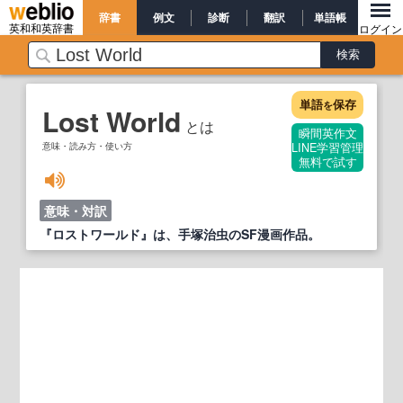
辞書
例文
診断
翻訳
単語帳
英和和英辞書
ログイン
単語
保存
を
Lost World
とは
瞬間英作文
意味・読み方・使い方
LINE学習管理
無料で試す
意味・対訳
『ロストワールド』は、手塚治虫のSF漫画作品。