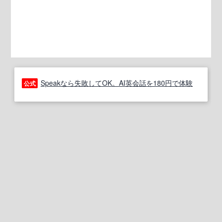
Speakなら失敗してOK。AI英会話を180円で体験
公式