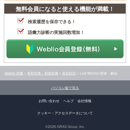
無料会員になると使える機能が満載！
検索履歴を保存できる！
語彙力診断の実施回数増加！
Weblio 辞書
>
英和辞典・和英辞典
>
英和対訳
>
Lost World
の意味・解説
パソコン版で見る
お問い合わせ
ヘルプ
会社情報
クッキー・アクセスデータについて
©2026 GRAS Group, Inc.