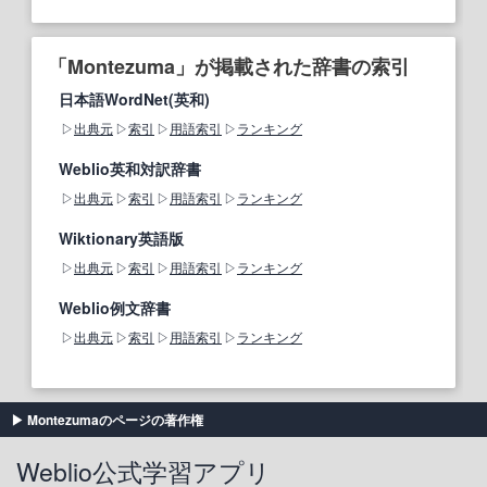
「Montezuma」が掲載された辞書の索引
日本語WordNet(英和)
出典元
索引
用語索引
ランキング
Weblio英和対訳辞書
出典元
索引
用語索引
ランキング
Wiktionary英語版
出典元
索引
用語索引
ランキング
Weblio例文辞書
出典元
索引
用語索引
ランキング
Montezumaのページの著作権
Weblio公式学習アプリ