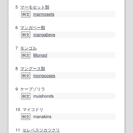
5
マーモセット
類
marmosets
例文
6
マンガベー
類
mangabeys
例文
7
モンゴル
Mongol
例文
8
マングース
類
mongooses
例文
9
ケープゾリラ
muishonds
例文
10
マイコドリ
manakins
例文
11
セレベスツカツクリ