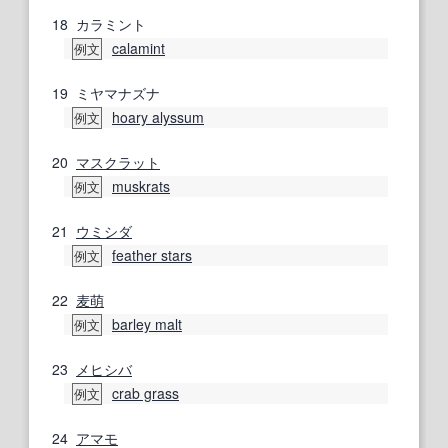
18
カラミント
calamint
例文
19
ミヤマナズナ
hoary alyssum
例文
20
マスクラット
muskrats
例文
21
ウミシダ
feather stars
例文
22
麦
萌
barley malt
例文
23
メヒシバ
crab grass
例文
24
アマモ