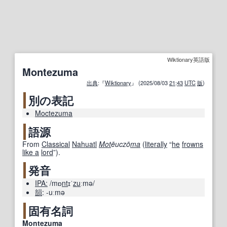
Wiktionary英語版
Montezuma
出典
:『
Wiktionary
』 (2025/08/03
21
:
43
UTC
版
)
別の表記
Moctezuma
語源
From
Classical
Nahuatl
Mot
ēuczō
ma
(
literally
“
he
frowns
like a
lord
”
)
.
発音
IPA:
/mɒ
nt
ɪˈ
zu
ːmə/
韻
:
-uːmə
固有名詞
Montezuma