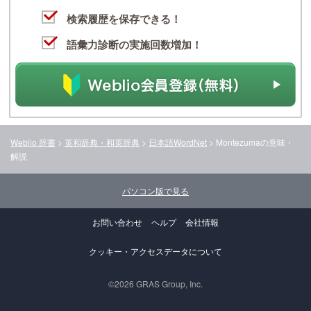
検索履歴を保存できる！
語彙力診断の実施回数増加！
Weblio 辞書
>
英和辞典・和英辞典
>
日本語WordNet
>
Montezuma
の意味・
解説
パソコン版で見る
お問い合わせ
ヘルプ
会社情報
クッキー・アクセスデータについて
©2026 GRAS Group, Inc.