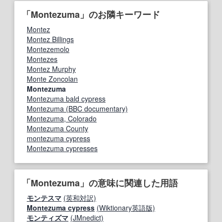
「Montezuma」のお隣キーワード
Montez
Montez Billings
Montezemolo
Montezes
Montez Murphy
Monte Zoncolan
Montezuma
Montezuma bald cypress
Montezuma (BBC documentary)
Montezuma, Colorado
Montezuma County
montezuma cypress
Montezuma cypresses
「Montezuma」の意味に関連した用語
モンテスマ
(英和対訳)
Montezuma cypress
(Wiktionary英語版)
モンティズマ
(JMnedict)