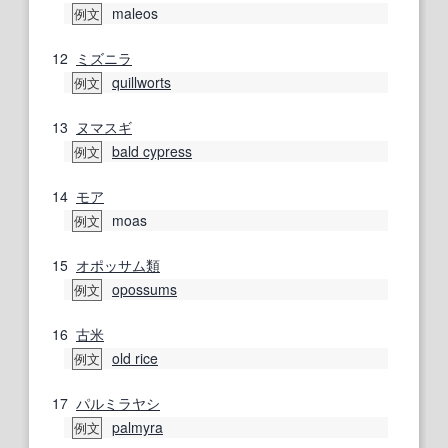
maleos
例文
12
ミズニラ
quillworts
例文
13
ヌマスギ
bald cypress
例文
14
モア
moas
例文
15
オポッサム
類
opossums
例文
16
古米
old rice
例文
17
パルミラヤシ
palmyra
例文