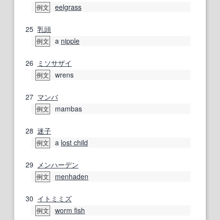
eelgrass
例文
25
乳頭
a
nipple
例文
26
ミソサザイ
wrens
例文
27
マンバ
mambas
例文
28
迷子
a
lost child
例文
29
メンハーデン
menhaden
例文
30
イトミミズ
worm fish
例文