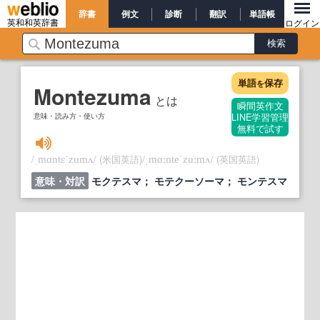
辞書
例文
診断
翻訳
単語帳
英和和英辞書
ログイン
単語
保存
を
Montezuma
とは
瞬間英作文
意味・読み方・使い方
LINE学習管理
無料で試す
/
/
(米国英語)
/
/
(英国英語)
ˌmɑntɛˈzumʌ
ˌmɑ:nteˈzu:mʌ
意味・対訳
モクテスマ； モテクーソーマ； モンテスマ