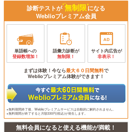
無制限
診断テストが
になる
Weblioプレミアム会員
単語帳への
語彙力診断が
サイト内広告が
登録数増加！
無制限！
非表示！
まずは体験！今なら
最大６０日間無料
で
Weblioプレミアム体験ができます！
※無料期間終了後、Weblioプレミアムサービスは自動的に解約されません。
※無料期間が終了すると月額330円(税込)が発生します。
無料会員になると使える機能が満載！