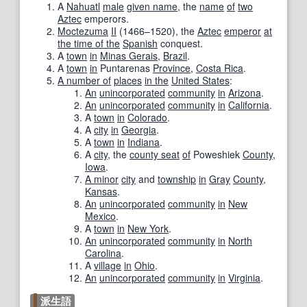
A
Nahuatl
male
given name
, the
name
of
two
Aztec
emperors.
Moctezuma
II
(1466–1520), the
Aztec
emperor
at
the time of the
Spanish
conquest.
A
town
in
Minas Gerais
,
Brazil
.
A
town
in
Puntarenas
Province
,
Costa Rica
.
A number of
places
in the
United States
:
An
unincorporated
community
in
Arizona
.
An
unincorporated
community
in
California
.
A
town
in
Colorado
.
A
city
in
Georgia
.
A
town
in
Indiana
.
A
city
, the
county seat
of
Poweshiek
County
,
Iowa
.
A minor
city
and
township
in
Gray
County
,
Kansas
.
An
unincorporated
community
in
New
Mexico
.
A
town
in
New York
.
An
unincorporated
community
in
North
Carolina
.
A
village
in
Ohio
.
An
unincorporated
community
in
Virginia
.
派生語