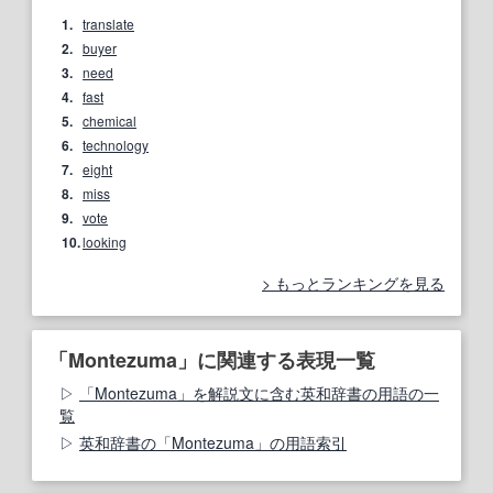
1.
translate
2.
buyer
3.
need
4.
fast
5.
chemical
6.
technology
7.
eight
8.
miss
9.
vote
10.
looking
もっとランキングを見る
「Montezuma」に関連する表現一覧
「Montezuma」を解説文に含む英和辞書の用語の一
覧
英和辞書の「Montezuma」の用語索引