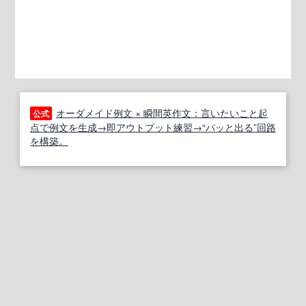
オーダメイド例文 × 瞬間英作文：言いたいこと起
公式
点で例文を生成→即アウトプット練習→“パッと出る”回路
を構築。