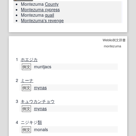
Montezuma
County
Montezuma cypress
Montezuma
quail
Montezuma's revenge
Weblio例文辞書
montezuma
1
ホエジカ
muntjacs
例文
2
ミーナ
mynas
例文
3
キュウカンチョウ
mynas
例文
4
ニジキジ
類
monals
例文