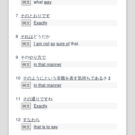
what
way
例文
7
そのとおりです
Exactly
例文
8
それは
どうだか
I am not
so
sure of
that.
例文
9
その
やり方で
.
in that manner
例文
10
そのように
という
非難
を表す
気持ち
である
さま
in that manner
例文
11
その通りです
ね
Exactly
例文
12
すなわち
that is to say
例文