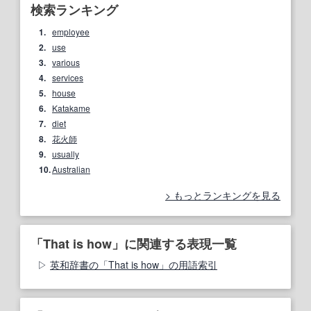
検索ランキング
1.
employee
2.
use
3.
various
4.
services
5.
house
6.
Katakame
7.
diet
8.
花火師
9.
usually
10.
Australian
もっとランキングを見る
「That is how」に関連する表現一覧
英和辞書の「That is how」の用語索引