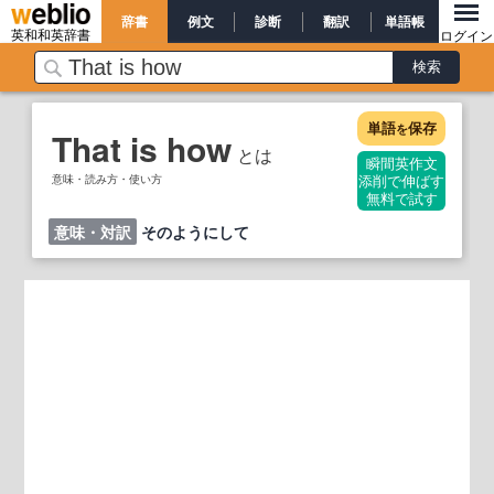
辞書
例文
診断
翻訳
単語帳
英和和英辞書
ログイン
単語
保存
を
That is how
とは
瞬間英作文
意味・読み方・使い方
添削で伸ばす
無料で試す
意味・対訳
そのようにして