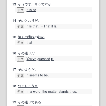
13
そうです
、
そうですか
It is so
例文
14
そのとおりだ
.
It is
that. ＝That
it
is.
例文
15
遠くの
事物
の
彼の
that
例文
16
その通りだ
You've
guessed
it.
例文
17
そ
のようだ
。
It seems
to
be.
例文
18
つまり
こうさ
In a word
, the
matter
stands
thus
:
例文
19
その通り
である