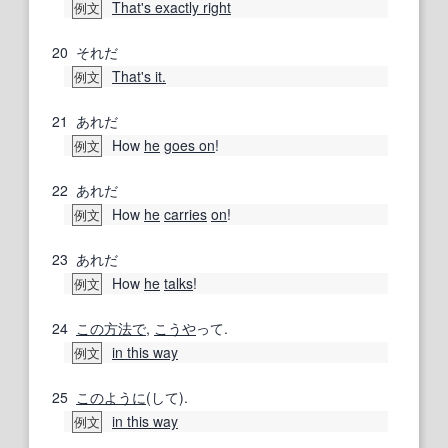
That's exactly right
例文
20
それだ
That's it.
例文
21
あれだ
How
he
goes on
!
例文
22
あれだ
How
he
carries
on
!
例文
23
あれだ
How
he
talks
!
例文
24
この方法で
,
こうや
って.
in this way
例文
25
このように
(して).
in this way
例文