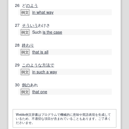
26
ど
のよう
in what way
例文
27
そういう
わけさ
Such
is the case
例文
28
終わり
that is all
例文
29
このような
方法で
in such a way
例文
30
例の
あれ
that one
例文
Weblio例文辞書はプログラムで機械的に意味や英語表現を生成して
いるため、不適切な項目が含まれていることもあります。ご了承く
ださいませ。