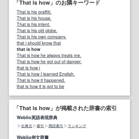
「That is how」のお隣キーワード
That is his graffiti.
That is his house.
That is his intent.
That is his old globe.
That is his own company.
that i should know that
that is how
That is how he always treats me.
That is how he got out of danger.
that is how i
That is how I learned English.
That is how it happened.
that is how it is got to be
「That is how」が掲載された辞書の索引
Weblio英語表現辞典
出典元
索引
用語索引
ランキング
Weblio例文辞書