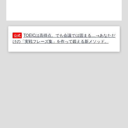
TOEICは高得点。でも会議では固まる…→あなただ
公式
けの「実戦フレーズ集」を作って鍛える新メソッド。