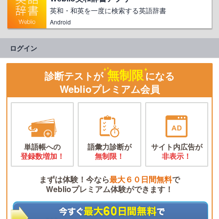
英和・和英を一度に検索する英語辞書
Android
ログイン
無制限
診断テストが
になる
Weblioプレミアム会員
単語帳への
語彙力診断が
サイト内広告が
登録数増加！
無制限！
非表示！
まずは体験！今なら
最大６０日間無料
で
Weblioプレミアム体験ができます！