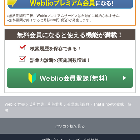
※無料期間終了後、Weblioプレミアムサービスは自動的に解約されません。
※無料期間が終了すると月額330円(税込)が発生します。
無料会員になると使える機能が満載！
検索履歴を保存できる！
語彙力診断の実施回数増加！
Weblio 辞書
>
英和辞典・和英辞典
>
英語表現辞典
>
That is how
の意味・解
説
パソコン版で見る
お問い合わせ
ヘルプ
会社情報