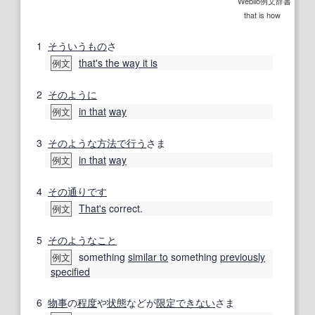
Weblio例文辞書
that is how
1
そういうもの
さ
that's the way it is
例文
2
そのように
in that
way
例文
3
そのような
方法で
行う
さま
in that
way
例文
4
その通りです
That's
correct.
例文
5
そのようなこと
something
similar to
something
previously
例文
specified
6
物事
の
程度
や
状態
などが
限定
できない
さま