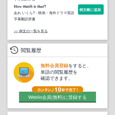
much
?
How
is
that
例文帳に追加
あれ いくら?
- 映画・海外ドラマ英語
字幕翻訳辞書
>> 例文の一覧を見る
閲覧履歴
をすると、
無料会員登録
単語の閲覧履歴を
確認できます。
Weblio会員
(無料)
に登録する