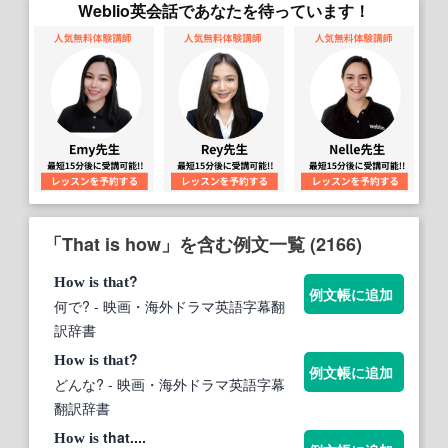
Weblio英会話であなたを待っています！
「That is how」を含む例文一覧 (2166)
?
How
is
that
例文帳に追加
何で?
- 映画・海外ドラマ英語字幕翻
訳辞書
?
How
is
that
例文帳に追加
どんな?
- 映画・海外ドラマ英語字幕
翻訳辞書
that....
How
is