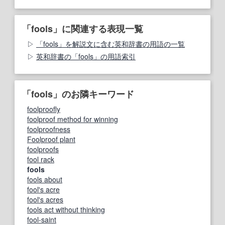
「fools」に関連する表現一覧
「fools」を解説文に含む英和辞書の用語の一覧
英和辞書の「fools」の用語索引
「fools」のお隣キーワード
foolproofly
foolproof method for winning
foolproofness
Foolproof plant
foolproofs
fool rack
fools
fools about
fool's acre
fool's acres
fools act without thinking
fool-saint