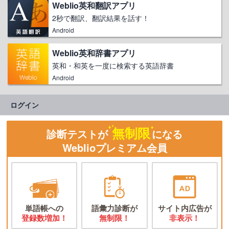
Weblio英和翻訳アプリ
2秒で翻訳、翻訳結果を話す！
Android
Weblio英和辞書アプリ
英和・和英を一度に検索する英語辞書
Android
ログイン
無制限
診断テストが
になる
Weblioプレミアム会員
単語帳への
語彙力診断が
サイト内広告が
登録数増加！
無制限！
非表示！