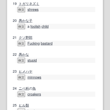
19
トガリネズミ
shrews
例文
20
愚かな
子
a
foolish
child
例文
21
クソ野郎
Fucking
bastard
例文
22
愚かな
stupid
例文
23
ヒメハヤ
minnows
例文
24
ニベ科
の
魚
croakers
例文
25
ヒル類