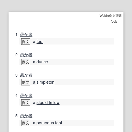
Weblio例文辞書
fools
1
愚か者
a
fool
例文
2
愚か者
a dunce
例文
3
愚か者
a
simpleton
例文
4
愚か者
a
stupid fellow
例文
5
愚か者
a
pompous
fool
例文