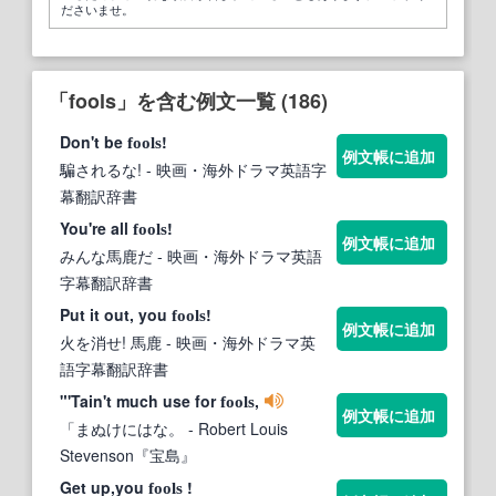
ださいませ。
「fools」を含む例文一覧 (186)
Don't be
!
fools
例文帳に追加
騙されるな!
- 映画・海外ドラマ英語字
幕翻訳辞書
You're all
!
fools
例文帳に追加
みんな馬鹿だ
- 映画・海外ドラマ英語
字幕翻訳辞書
Put it out, you
!
fools
例文帳に追加
火を消せ! 馬鹿
- 映画・海外ドラマ英
語字幕翻訳辞書
"'Tain't much use for
,
fools
例文帳に追加
「まぬけにはな。
- Robert Louis
Stevenson『宝島』
Get up,you
!
fools