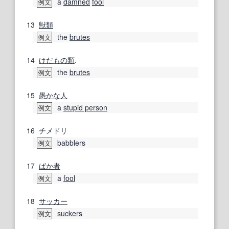
a
damned
fool
例文
13
獣類
the
brutes
例文
14
けだもの
類
.
the
brutes
例文
15
愚かな人
a
stupid person
例文
16
チメドリ
babblers
例文
17
ばか者
a
fool
例文
18
サッカー
suckers
例文