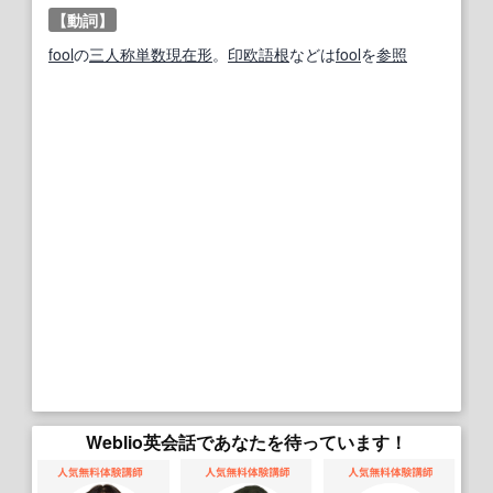
【動詞】
fool
の
三人称単数
現在形
。
印欧語
根
などは
fool
を
参照
Weblio英会話であなたを待っています！