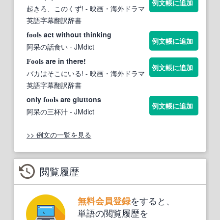
例文帳に追加
起きろ、このくず!
- 映画・海外ドラマ
英語字幕翻訳辞書
act without thinking
fools
例文帳に追加
阿呆の話食い
- JMdict
are in there!
Fools
例文帳に追加
バカはそこにいる!
- 映画・海外ドラマ
英語字幕翻訳辞書
only
are gluttons
fools
例文帳に追加
阿呆の三杯汁
- JMdict
>> 例文の一覧を見る
閲覧履歴
をすると、
無料会員登録
単語の閲覧履歴を