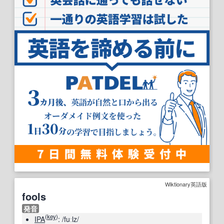
Wiktionary英語版
fools
発音
(
key
)
IPA
:
/fuːlz/