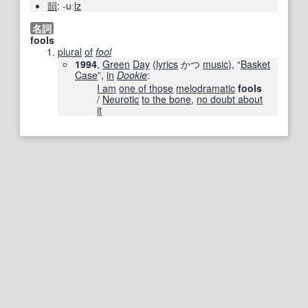
韻
: -uː
lz
名詞
fools
plural
of
fool
1994
,
Green
Day
(
lyrics
かつ
music
), “
Basket
Case
”,
in
Dookie
:
I am
one of those
melodramatic
fools
/
Neurotic
to the bone
,
no doubt about
it