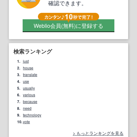
確認できます。
Weblio会員
(無料)
に登録する
検索ランキング
1.
just
2.
house
3.
translate
4.
use
5.
usually
6.
various
7.
because
8.
need
9.
technology
10.
vote
もっとランキングを見る