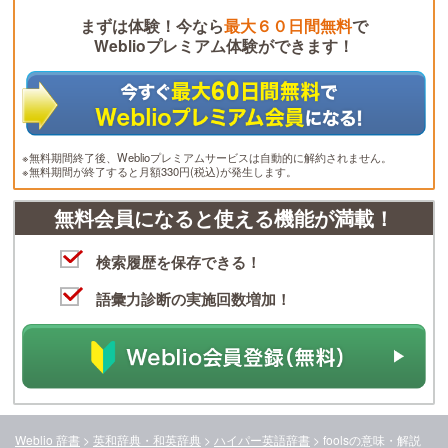
まずは体験！今なら
最大６０日間無料
で
Weblioプレミアム体験ができます！
※無料期間終了後、Weblioプレミアムサービスは自動的に解約されません。
※無料期間が終了すると月額330円(税込)が発生します。
無料会員になると使える機能が満載！
検索履歴を保存できる！
語彙力診断の実施回数増加！
Weblio 辞書
>
英和辞典・和英辞典
>
ハイパー英語辞書
>
fools
の意味・解説