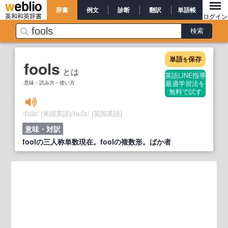
辞書
例文
診断
翻訳
単語帳
英和和英辞書
ログイン
単語
保存
を
fools
とは
英語LINE指導
意味・読み方・使い方
最適学習法を
無料で試す
/
/
(米国英語)
/
/
(英国英語)
fulz
fu:lz
意味・対訳
foolの三人称単数現在。foolの複数形。ばか者