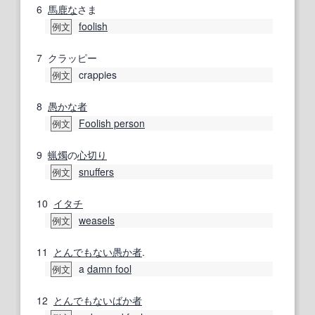
6
馬鹿な
さま
foolish
例文
7
クラッピー
crappies
例文
8
愚かな
者
Foolish person
例文
9
蝋燭
の
心切り
snuffers
例文
10
イタチ
weasels
例文
11
とんでもない
愚か者
.
a
damn fool
例文
12
とんでもない
ばか者