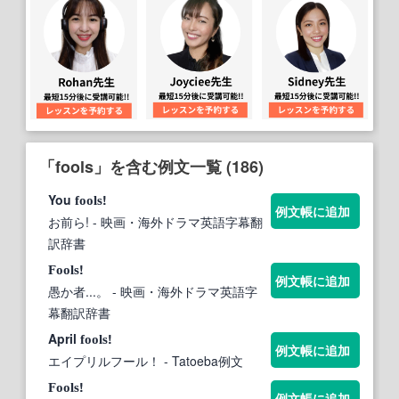
「fools」を含む例文一覧 (186)
You
!
fools
例文帳に追加
お前ら!
- 映画・海外ドラマ英語字幕翻
訳辞書
!
Fools
例文帳に追加
愚か者...。
- 映画・海外ドラマ英語字
幕翻訳辞書
April
!
fools
例文帳に追加
エイプリルフール！
- Tatoeba例文
!
Fools
例文帳に追加