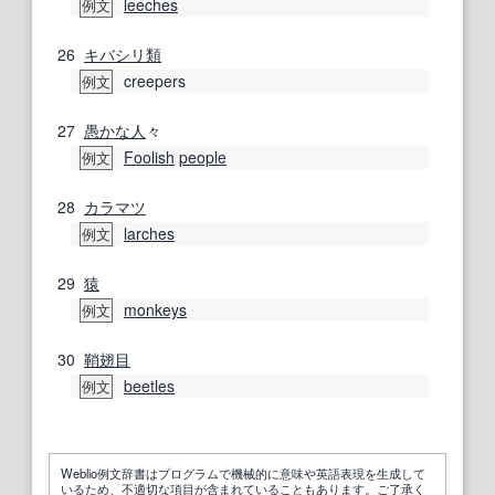
leeches
例文
26
キバシリ
類
creepers
例文
27
愚かな人
々
Foolish
people
例文
28
カラマツ
larches
例文
29
猿
monkeys
例文
30
鞘翅目
beetles
例文
Weblio例文辞書はプログラムで機械的に意味や英語表現を生成して
いるため、不適切な項目が含まれていることもあります。ご了承く