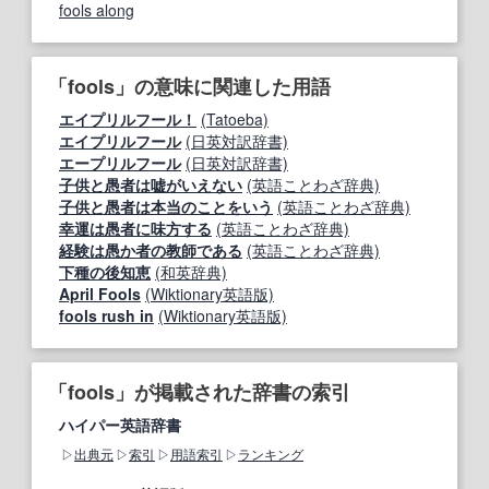
fools along
「fools」の意味に関連した用語
エイプリルフール！
(Tatoeba)
エイプリルフール
(日英対訳辞書)
エープリルフール
(日英対訳辞書)
子供と愚者は嘘がいえない
(英語ことわざ辞典)
子供と愚者は本当のことをいう
(英語ことわざ辞典)
幸運は愚者に味方する
(英語ことわざ辞典)
経験は愚か者の教師である
(英語ことわざ辞典)
下種の後知恵
(和英辞典)
April Fools
(Wiktionary英語版)
fools rush in
(Wiktionary英語版)
「fools」が掲載された辞書の索引
ハイパー英語辞書
出典元
索引
用語索引
ランキング