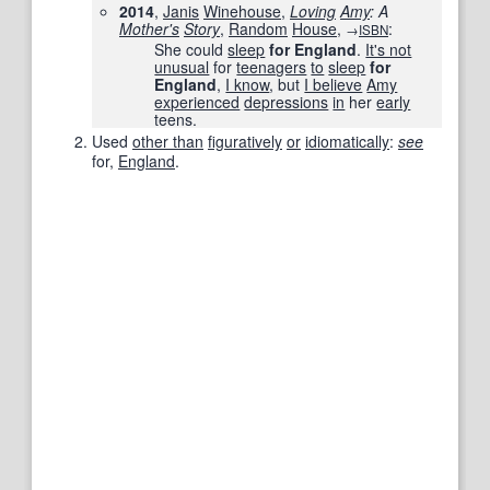
2014
,
Janis
Winehouse
,
Loving
Amy
: A
Mother
's
Story
,
Random
House
,
:
→
ISBN
She could
sleep
for England
.
It's not
unusual
for
teenagers
to
sleep
for
England
,
I know
, but
I believe
Amy
experienced
depressions
in
her
early
teens.
Used
other than
figuratively
or
idiomatically
:
see
for
,‎
England
.