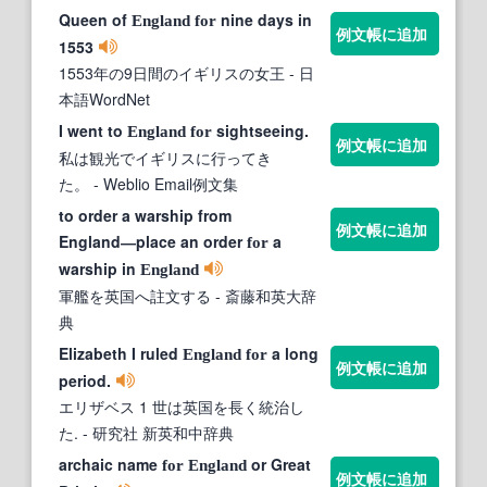
Queen of
nine days in
England
for
例文帳に追加
1553
1553年の9日間のイギリスの女王
- 日
本語WordNet
I went to
sightseeing.
England
for
例文帳に追加
私は観光でイギリスに行ってき
た。
- Weblio Email例文集
to order a warship from
例文帳に追加
England―place an order
a
for
warship in
England
軍艦を英国へ註文する
- 斎藤和英大辞
典
Elizabeth I ruled
a long
England
for
例文帳に追加
period.
エリザベス 1 世は英国を長く統治し
た.
- 研究社 新英和中辞典
archaic name
or Great
for
England
例文帳に追加