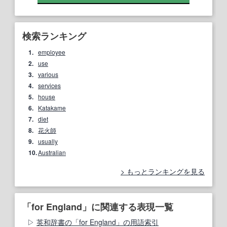
検索ランキング
1.
employee
2.
use
3.
various
4.
services
5.
house
6.
Katakame
7.
diet
8.
花火師
9.
usually
10.
Australian
もっとランキングを見る
「for England」に関連する表現一覧
英和辞書の「for England」の用語索引