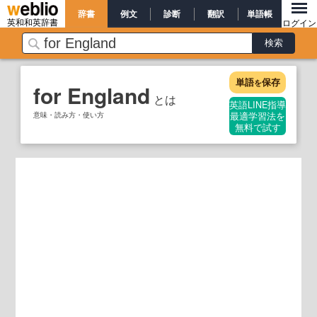
辞書
例文
診断
翻訳
単語帳
英和和英辞書
ログイン
単語
保存
を
for England
とは
英語LINE指導
意味・読み方・使い方
最適学習法を
無料で試す