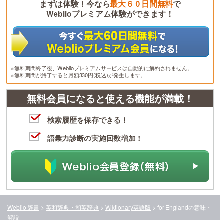
まずは体験！今なら
最大６０日間無料
で
Weblioプレミアム体験ができます！
※無料期間終了後、Weblioプレミアムサービスは自動的に解約されません。
※無料期間が終了すると月額330円(税込)が発生します。
無料会員になると使える機能が満載！
検索履歴を保存できる！
語彙力診断の実施回数増加！
Weblio 辞書
>
英和辞典・和英辞典
>
Wiktionary英語版
>
for England
の意味・
解説