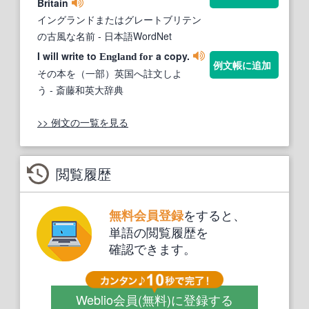
Britain
イングランドまたはグレートブリテン
の古風な名前
- 日本語WordNet
I will write to
a copy.
England
for
例文帳に追加
その本を（一部）英国へ註文しよ
う
- 斎藤和英大辞典
>> 例文の一覧を見る
閲覧履歴
をすると、
無料会員登録
単語の閲覧履歴を
確認できます。
Weblio会員
(無料)
に登録する