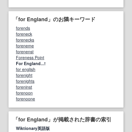
「for England」のお隣キーワード
forends
foreneck
forenecks
foreneme
forenenst
Foreness Point
For England...!
for english
forenight
forenights
foreninst
forenoon
forenoone
「for England」が掲載された辞書の索引
Wiktionary英語版