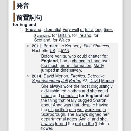
発音
前置詞句
for England
(
England
,
idiomatic
)
Very well
or
for a
long
time.
for
Britain
,
for
Ireland
,
for
Synonyms
:
Scotland
,
for
Wales
2011
,
Bernardine
Kennedy
,
Past
Chances
,
Hachette
UK
,
:
→
ISBN
Before
Venita, who could
chatter
for
England
, had a
chance
to hand
over
too much
more information
,
Marty
jumped
in
defensively.
2014
,
David
Menon
,
Fireflies
:
Detective
Superintendent
Jeff
Barton
#2
,
David
Menon
:
She
always
wore
the most
disgustingly
old-fashioned
clothes
and she could
moan
and
complain
for England
but
the thing
that
really
bugged
Sharon
about
Anne
was that,
despite
having
the
disposition
of a
wet
weekend
in
Scarborough
, she
always
signed
her
departmental
notes
'
Annie
' and she
always
turned
the
dot
on the
'i
' into a
flower.