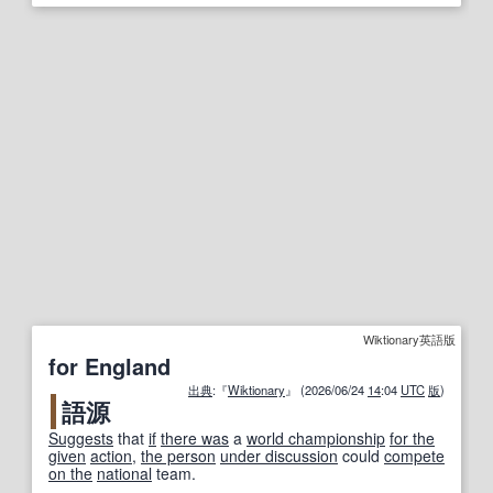
Wiktionary英語版
for England
出典
:『
Wiktionary
』 (2026/06/24
14
:04
UTC
版
)
語源
Suggests
that
if
there was
a
world championship
for the
given
action
,
the person
under discussion
could
compete
on the
national
team.