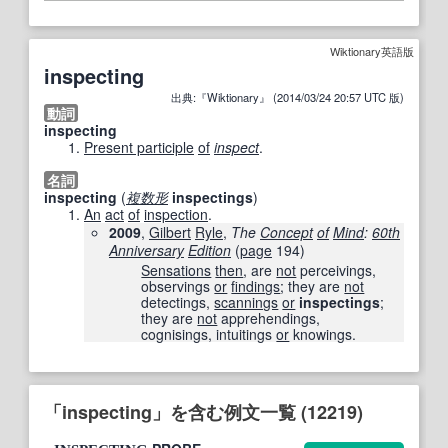
Wiktionary英語版
inspecting
出典:『Wiktionary』 (2014/03/24 20:57 UTC 版)
動詞
inspecting
Present participle
of
inspect
.
名詞
inspecting
(
複数形
inspectings
)
An
act
of
inspection
.
2009
,
Gilbert
Ryle
,
The
Concept
of
Mind
:
60th
Anniversary
Edition
(
page
194)
Sensations
then
, are
not
perceivings,
observings
or
findings
; they are
not
detectings,
scannings
or
inspectings
;
they are
not
apprehendings,
cognisings, intuitings
or
knowings.
「inspecting」を含む例文一覧 (12219)