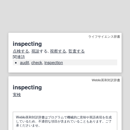
ライフサイエンス辞書
inspecting
点検する
,
視診
する,
視察する
,
監査する
関連語
audit
,
check
,
inspection
Weblio英和対訳辞書
inspecting
実検
Weblio英和対訳辞書はプログラムで機械的に意味や英語表現を生成
しているため、不適切な項目が含まれていることもあります。ご了
承くださいませ。