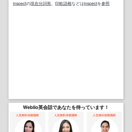
inspect
の
現在分詞
形
。
印欧語
根
などは
inspect
を
参照
Weblio英会話であなたを待っています！