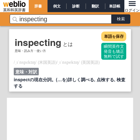
辞書
例文
診断
翻訳
単語帳
英和和英辞書
ログイン
単語
保存
を
inspecting
とは
瞬間英作文
意味・読み方・使い方
発音も矯正
無料で試す
/
/
(米国英語)
/
/
(英国英語)
ˌɪˈnspɛktɪŋ
ˌɪˈnspektɪŋ
意味・対訳
inspectの現在分詞。(…を)詳しく調べる, 点検する, 検査
する