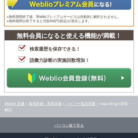
※無料期間終了後、Weblioプレミアムサービスは自動的に解約されません。
※無料期間が終了すると月額330円(税込)が発生します。
無料会員になると使える機能が満載！
検索履歴を保存できる！
語彙力診断の実施回数増加！
Weblio 辞書
>
英和辞典・和英辞典
>
ハイパー英語辞書
>
inspecting
の意味・
解説
パソコン版で見る