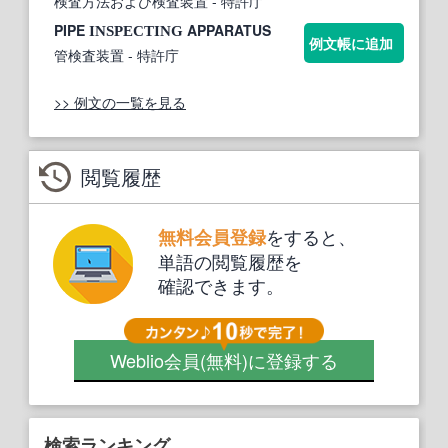
検査方法および検査装置
- 特許庁
PIPE
APPARATUS
INSPECTING
例文帳に追加
管検査装置
- 特許庁
>> 例文の一覧を見る
閲覧履歴
をすると、
無料会員登録
単語の閲覧履歴を
確認できます。
Weblio会員
(無料)
に登録する
検索ランキング