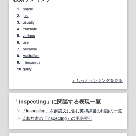
1.
house
2.
just
3.
usually
4.
translate
5.
various
6.
use
7.
because
8.
Australian
9.
Thesaurus
10.
guilty
もっとランキングを見る
「inspecting」に関連する表現一覧
「inspecting」を解説文に含む英和辞書の用語の一覧
英和辞書の「inspecting」の用語索引