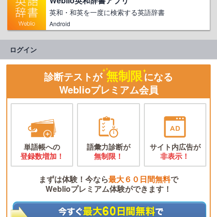
Weblio英和辞書アプリ
英和・和英を一度に検索する英語辞書
Android
ログイン
無制限
診断テストが
になる
Weblioプレミアム会員
単語帳への
語彙力診断が
サイト内広告が
登録数増加！
無制限！
非表示！
まずは体験！今なら
最大６０日間無料
で
Weblioプレミアム体験ができます！