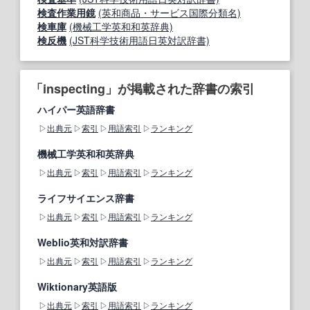
検査作業用鏡
(英和商品・サービス国際分類名)
検車庫
(機械工学英和和英辞典)
検反機
(JST科学技術用語日英対訳辞書)
「inspecting」が掲載された辞書の索引
ハイパー英語辞書
出典元
索引
用語索引
ランキング
機械工学英和和英辞典
出典元
索引
用語索引
ランキング
ライフサイエンス辞書
出典元
索引
用語索引
ランキング
Weblio英和対訳辞書
出典元
索引
用語索引
ランキング
Wiktionary英語版
出典元
索引
用語索引
ランキング