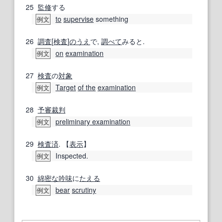
25
監修
する
to
supervise
something
例文
26
調査
[
検査
]
のうえ
で,
調べて
みると.
on
examination
例文
27
検査
の
対象
Target
of the
examination
例文
28
予審
裁判
preliminary examination
例文
29
検査
済
. 【
表示
】
Inspected.
例文
30
綿密な
吟味
に
たえる
bear
scrutiny
例文