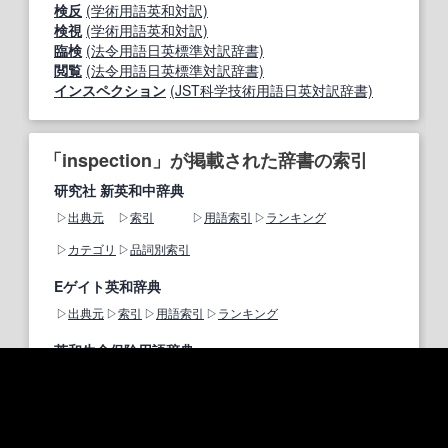
検反
(学術用語英和対訳)
検視
(学術用語英和対訳)
臨検
(法令用語日英標準対訳辞書)
閲覧
(法令用語日英標準対訳辞書)
インスペクション
(JST科学技術用語日英対訳辞書)
「inspection」が掲載された辞書の索引
研究社 新英和中辞典
出典元
索引
用語索引
ランキング
カテゴリ
品詞別索引
Eゲイト英和辞典
出典元
索引
用語索引
ランキング
英和生命保険用語辞典
出典元
索引
用語索引
ランキング
マイクロソフト用語集
出典元
索引
用語索引
ランキング