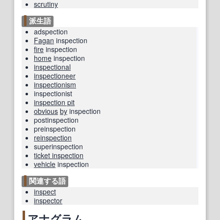
scrutiny
派生語
adspection
Fagan
inspection
fire
inspection
home
inspection
inspectional
inspectioneer
inspectionism
inspectionist
inspection pit
obvious
by
inspection
postinspection
preinspection
reinspection
superinspection
ticket inspection
vehicle
inspection
関連する語
inspect
inspector
アナグラム