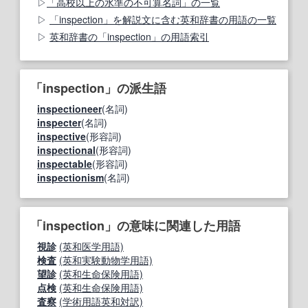
「高校以上の水準の不可算名詞」の一覧
「inspection」を解説文に含む英和辞書の用語の一覧
英和辞書の「inspection」の用語索引
「inspection」の派生語
inspectioneer
(名詞)
inspecter
(名詞)
inspective
(形容詞)
inspectional
(形容詞)
inspectable
(形容詞)
inspectionism
(名詞)
「inspection」の意味に関連した用語
視診
(英和医学用語)
検査
(英和実験動物学用語)
望診
(英和生命保険用語)
点検
(英和生命保険用語)
査察
(学術用語英和対訳)