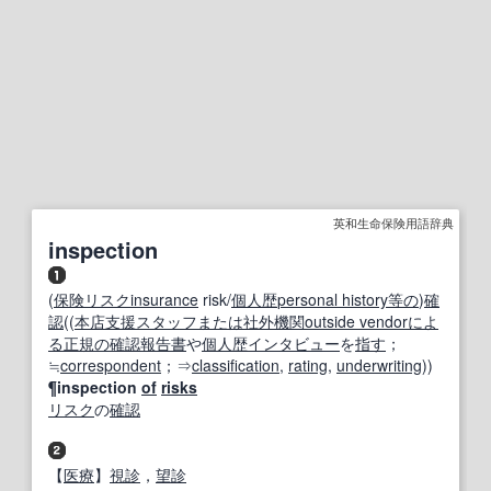
英和生命保険用語辞典
inspection
(
保険リスク
insurance
risk/
個人歴
personal history
等の
)
確
認
((
本店
支援
スタッフ
または
社外
機関
outside vendor
によ
る
正規の
確認報告書
や
個人歴
インタビュー
を
指す
；
≒
correspondent
；⇒
classification
,
rating
,
underwriting
))
¶inspection
of
risks
リスク
の
確認
【
医療
】
視診
，
望診