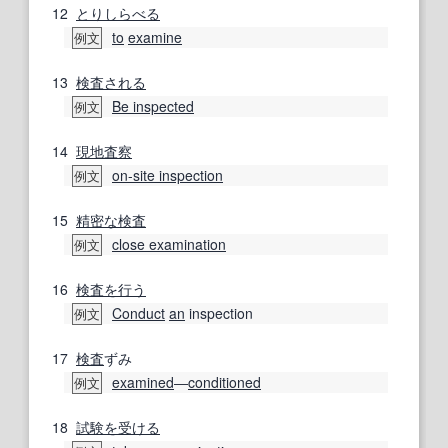
12
とりしらべる
to
examine
例文
13
検査
される
Be inspected
例文
14
現地査察
on-site inspection
例文
15
精密な
検査
close examination
例文
16
検査
を行う
Conduct
an
inspection
例文
17
検査
ずみ
examined
―
conditioned
例文
18
試験を受ける