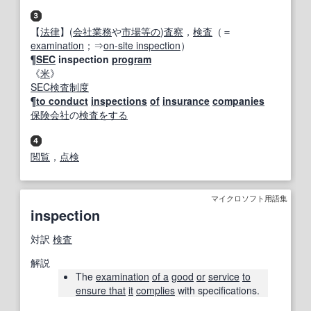
【
法律
】(
会社
業務
や
市場
等の
)
査察
，
検査
（＝
examination
；⇒
on-site inspection
）
¶
SEC
inspection
program
《
米
》
SEC
検査
制度
¶
to conduct
inspections
of
insurance
companies
保険会社
の
検査をする
閲覧
，
点検
マイクロソフト用語集
inspection
対訳
検査
解説
The
examination
of a
good
or
service
to
ensure that
it
complies
with specifications.