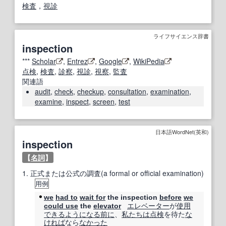
検査
，
視診
ライフサイエンス辞書
inspection
***
Scholar
,
Entrez
,
Google
,
WikiPedia
点検
,
検査
,
診察
,
視診
,
視察
,
監査
関連語
audit
,
check
,
checkup
,
consultation
,
examination
,
examine
,
inspect
,
screen
,
test
日本語WordNet(英和)
inspection
【
名詞
】
1.
正式または公式の調査(a formal or official examination)
用例
we
had to
wait for
the inspection
before
we
エレベーター
が
使用
could use
the
elevator
できる
ようになる
前に
、
私たちは
点検
を待た
な
ければ
なら
なかった