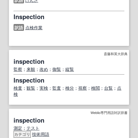
訳語
けんさ
Inspection
訳語
点検作業
斎藤和英大辞典
inspection
監察
；
来観
；
改め
；
御覧
；
縦覧
Inspection
検査
；
観覧
；
実検
；
監査
；
検分
；
視察
；
検閲
；
台覧
；
点
検
Weblio専門用語対訳辞書
inspection
測定
；
テスト
技術用語
カテゴリ