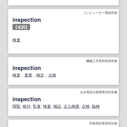
コンピューター用語辞典
inspection
【名詞】
検査
機械工学英和和英辞典
inspection
検査
，
査察
，
検定
，
点検
法令用語日英標準対訳辞書
inspection
閲覧
,
格付
,
監査
,
検査
,
検証
,
立入検査
,
点検
,
臨検
学術用語英和対訳集