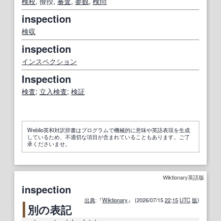
検校
, 撿挍,
審査
,
参観
,
検問
inspection
検収
inspection
インスペクション
Inspection
検査
;
立入検査
;
検証
Weblio英和対訳辞書はプログラムで機械的に意味や英語表現を生成
しているため、不適切な項目が含まれていることもあります。ご了
承くださいませ。
Wiktionary英語版
inspection
出典
:『
Wiktionary
』 (2026/07/15
22
:
15
UTC
版
)
別の表記