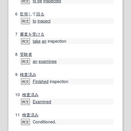
to be
inspected
例文
6
監視
して
回る
to
inspect
例文
7
審査
を受ける
take
an
inspection
例文
8
受験者
an
examinee
例文
9
検査
済み
Finished
inspection
例文
10
検査
済み
Examined
例文
11
検査
済み
Conditioned.
例文