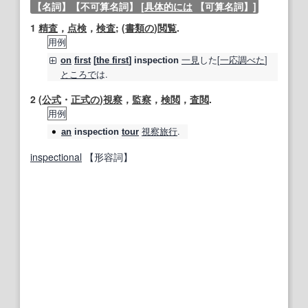
【名詞】
【不可算名詞】
[
具体的には
【可算名詞】
]
1
精査
，
点検
，
検査
; (
書類の
)
閲覧
.
用例
一見
した[
一応
調べた
]
on
first
[
the first
]
inspection
ところで
は.
2
(
公式
・
正式の
)
視察
，
監察
，
検閲
，
査閲
.
用例
視察旅行
.
an
inspection
tour
inspectional
【形容詞】