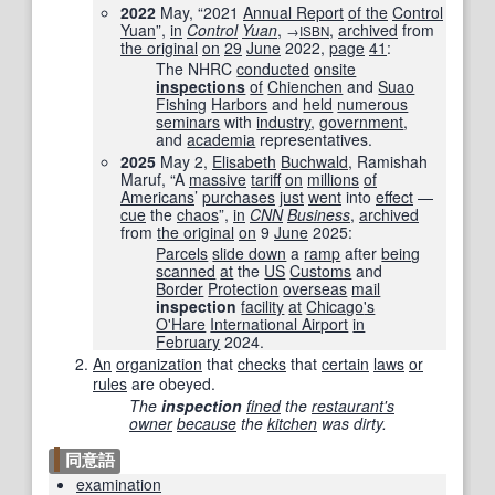
2022
May, “2021
Annual Report
of the
Control
Yuan
”,
in
Control
Yuan
‎,
,
archived
from
→
ISBN
the original
on
29
June
2022
,
page
41
:
The NHRC
conducted
onsite
inspections
of
Chienchen
and
Suao
Fishing
Harbors
and
held
numerous
seminars
with
industry
,
government
,
and
academia
representatives.
2025
May 2,
Elisabeth
Buchwald
, Ramishah
Maruf, “A
massive
tariff
on
millions
of
Americans
’
purchases
just
went
into
effect
—
cue
the
chaos
”,
in
CNN
Business
‎,
archived
from
the original
on
9
June
2025
:
Parcels
slide down
a
ramp
after
being
scanned
at
the
US
Customs
and
Border
Protection
overseas
mail
inspection
facility
at
Chicago
's
O'Hare
International Airport
in
February
2024.
An
organization
that
checks
that
certain
laws
or
rules
are obeyed.
The
inspection
fined
the
restaurant
's
owner
because
the
kitchen
was dirty.
同意語
examination