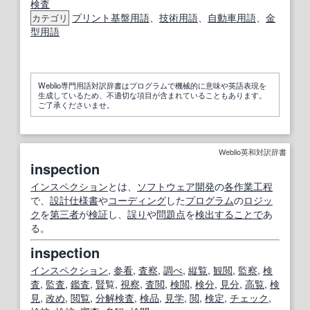
検査
プリント
基盤
用語
、
技術用語
、
自動車用語
、
金
カテゴリ
型用語
Weblio専門用語対訳辞書はプログラムで機械的に意味や英語表現を
生成しているため、不適切な項目が含まれていることもあります。
ご了承くださいませ。
Weblio英和対訳辞書
inspection
インスペクション
とは、
ソフトウェア開発
の
各
作業工程
で、
設計
仕様書
や
コーディング
した
プログラム
の
ロジッ
ク
を
第三者
が
検証
し、
誤り
や
問題点
を
検出する
ことで
あ
る。
inspection
インスペクション
,
参看
,
査察
,
調べ
,
縦覧
,
観閲
,
監察
,
検
査
,
監査
,
鑑査
,
賢
覧,
視察
,
査閲
,
検閲
,
検分
,
見分
,
高覧
,
検
見
,
改め
,
閲覧
,
分解検査
,
検品
,
見学
,
閲
,
検定
,
チェック
,