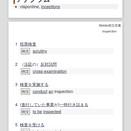
cispontine
,
inceptions
Weblio例文辞書
inspection
1
投票
検査
scrutiny
例文
2
（
法廷
の）
反対訊問
cross-examination
例文
3
検査
を実施する
conduct
an
inspection
例文
4
(
進行
していた
事業
が)
一時
行き詰まる
to be
inspected
例文
5
検査を受ける