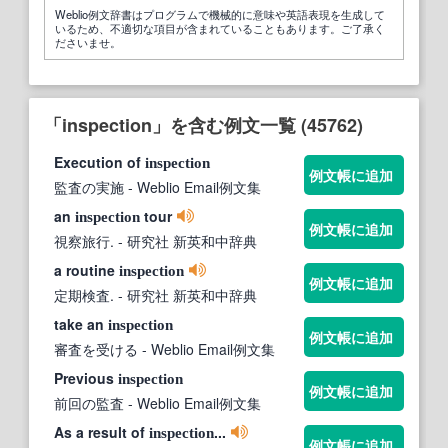
Weblio例文辞書はプログラムで機械的に意味や英語表現を生成して
いるため、不適切な項目が含まれていることもあります。ご了承く
ださいませ。
「inspection」を含む例文一覧 (45762)
Execution of
inspection
例文帳に追加
監査の実施
- Weblio Email例文集
an
tour
inspection
例文帳に追加
視察旅行.
- 研究社 新英和中辞典
a routine
inspection
例文帳に追加
定期検査.
- 研究社 新英和中辞典
take an
inspection
例文帳に追加
審査を受ける
- Weblio Email例文集
Previous
inspection
例文帳に追加
前回の監査
- Weblio Email例文集
As a result of
...
inspection
例文帳に追加