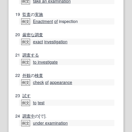
take an examination
例文
19
監査
の
実施
Enactment
of
inspection
例文
20
厳密な
調査
exact
investigation
例文
21
調査する
to investigate
例文
22
外観
の
検査
check
of
appearance
例文
23
試す
to
test
例文
24
調査中
の[で].
under examination
例文