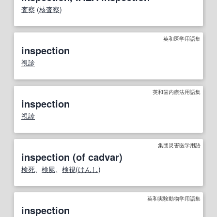
査察
(
核査察
)
英和医学用語集
inspection
視診
英和歯内療法用語集
inspection
視診
集団災害医学用語
inspection (of cadvar)
検死
、
検屍
、
検視
(
けんし
)
英和実験動物学用語集
inspection