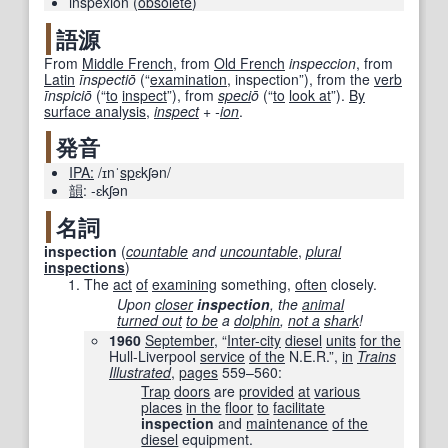
inspexion
(
obsolete
)
語源
From
Middle French
, from
Old French
inspeccion
, from
Latin
īnspectiō
(
“
examination
, inspection
”
)
, from the
verb
īnspiciō
(
“
to
inspect
”
)
, from
speci
ō
(
“
to
look at
”
)
.
By
surface analysis
,
inspect
+‎
-
ion
.
発音
IPA:
/ɪnˈ
sp
ɛkʃən/
韻
:
-ɛkʃən
名詞
inspection
(
countable
and
uncountable
,
plural
inspections
)
The
act
of
examining
something,
often
closely.
Upon
closer
inspection
, the
animal
turned out
to be
a
dolphin
,
not a
shark
!
1960
September
, “
Inter-city
diesel
units
for the
Hull-Liverpool
service
of the
N.E.R.”,
in
Trains
Illustrated
,
pages
559–560
:
Trap
doors
are
provided
at
various
places
in the
floor
to
facilitate
inspection
and
maintenance
of the
diesel
equipment.