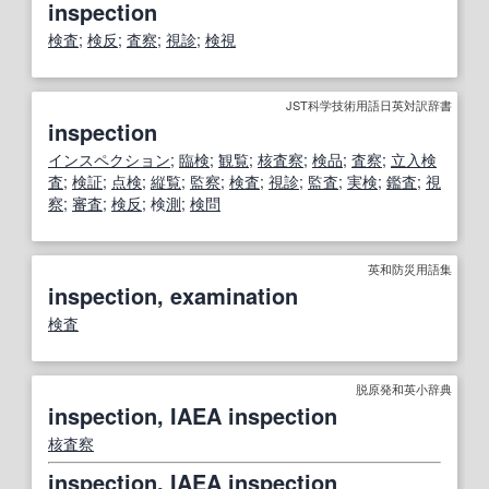
inspection
検査
;
検反
;
査察
;
視診
;
検視
JST科学技術用語日英対訳辞書
inspection
インスペクション
;
臨検
;
観覧
;
核査察
;
検品
;
査察
;
立入検
査
;
検証
;
点検
;
縦覧
;
監察
;
検査
;
視診
;
監査
;
実検
;
鑑査
;
視
察
;
審査
;
検反
; 検
測
;
検問
英和防災用語集
inspection, examination
検査
脱原発和英小辞典
inspection, IAEA inspection
核査察
inspection, IAEA inspection