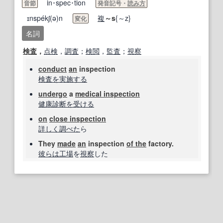
in･spec･tion
音節
発音記号・
読み方
ɪnspékʃ(ə)n
複
～s
{～z}
変化
名詞
検査
，
点検
，
調査
；
検閲
，
監査
；
視察
conduct
an
inspection
検査
を実施する
undergo
a
medical inspection
健康診断
を受ける
on
close inspection
詳しく
調べた
ら
They
made
an
inspection
of the
factory.
彼らは
工場
を
視察
した