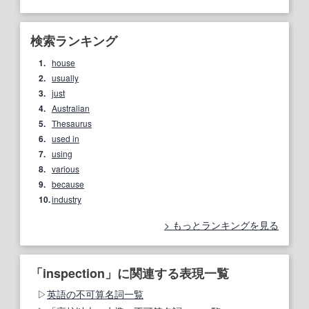
検索ランキング
1.
house
2.
usually
3.
just
4.
Australian
5.
Thesaurus
6.
used in
7.
using
8.
various
9.
because
10.
industry
もっとランキングを見る
「inspection」に関連する表現一覧
英語の不可算名詞一覧