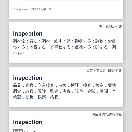
「inspection」に関する類語一覧
EDR日英対訳辞書
inspection
調べ物
；
質す
；
調べ
；
糺す
；
調
；
御尋する
；
調物
；
お尋
ねする
；
照査する
；
御尋ねする
；
点検する
；
閲する
；
調
べもの
日英・英日専門用語辞書
inspection
品
見
，
査察
，
立入検査
，
点検
，
検証
，
検査
，
検定
，
実地
調査
，
診察
，
視診
，
監査
，
実査
，
視察
，
査閲
，
検閲
，
本
検査
，
検反
，
観察
，
検収
Weblio英語表現辞典
inspection