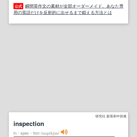
瞬間英作文の素材が全部オーダーメイド。あなた専
公式
用の英語だけを反射的に出せるまで鍛える方法とは
研究社 新英和中辞典
inspection
in・spec・tion
/
ɪnspékʃən
/