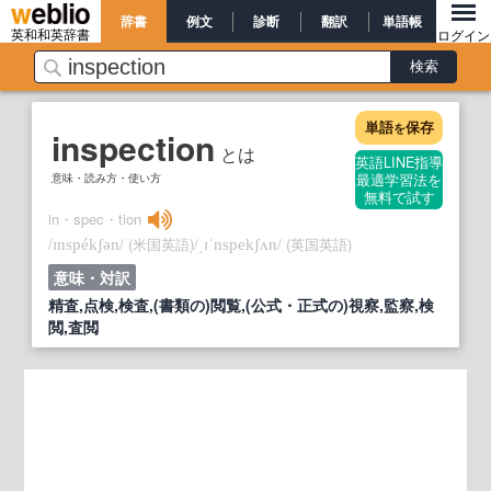
辞書
例文
診断
翻訳
単語帳
英和和英辞書
ログイン
単語
保存
を
inspection
とは
英語LINE指導
意味・読み方・使い方
最適学習法を
無料で試す
in・spec・tion
/
/
(米国英語)
/
/
(英国英語)
ɪnspékʃən
ˌɪˈnspekʃʌn
意味・対訳
精査,点検,検査,(書類の)閲覧,(公式・正式の)視察,監察,検
閲,査閲