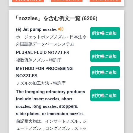
「nozzles」を含む例文一覧 (6206)
(e) Jet pump
nozzles
例文帳に追加
ホ ジェットポンプノズル
- 日本法令
外国語訳データベースシステム
PLURAL FLUID
NOZZLES
例文帳に追加
複数流体ノズル
- 特許庁
METHOD FOR PROCESSING
例文帳に追加
NOZZLES
ノズルの加工方法
- 特許庁
The foregoing refractory products
例文帳に追加
include insert
, short
nozzles
, long
, stoppers,
nozzles
nozzles
slide plates, or immersion
.
nozzles
前記耐火物は、インサートノズル，シ
ュートノズル，ロングノズル，ストッ