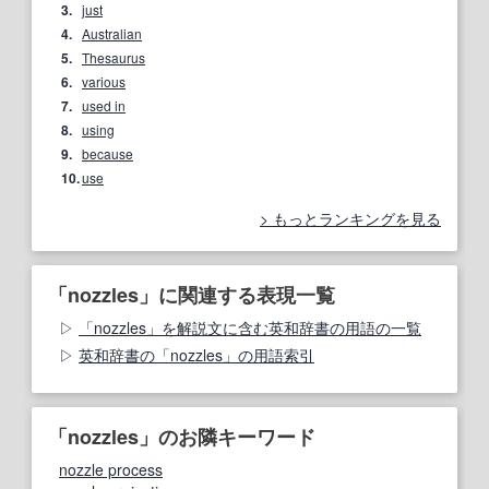
3.
just
4.
Australian
5.
Thesaurus
6.
various
7.
used in
8.
using
9.
because
10.
use
もっとランキングを見る
「nozzles」に関連する表現一覧
「nozzles」を解説文に含む英和辞書の用語の一覧
英和辞書の「nozzles」の用語索引
「nozzles」のお隣キーワード
nozzle process