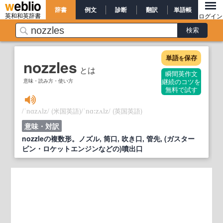
辞書
例文
診断
翻訳
単語帳
英和和英辞書
ログイン
単語
保存
を
nozzles
とは
瞬間英作文
意味・読み方・使い方
継続のコツを
無料で試す
/
/
(米国英語)
/
/
(英国英語)
ˈnɑzʌlz
ˈnɑ:zʌlz
意味・対訳
nozzleの複数形。ノズル, 筒口, 吹き口, 管先, (ガスター
ビン・ロケットエンジンなどの)噴出口