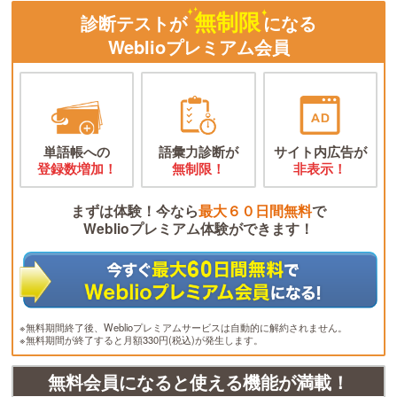
無制限
診断テストが
になる
Weblioプレミアム会員
単語帳への
語彙力診断が
サイト内広告が
登録数増加！
無制限！
非表示！
まずは体験！今なら
最大６０日間無料
で
Weblioプレミアム体験ができます！
※無料期間終了後、Weblioプレミアムサービスは自動的に解約されません。
※無料期間が終了すると月額330円(税込)が発生します。
無料会員になると使える機能が満載！