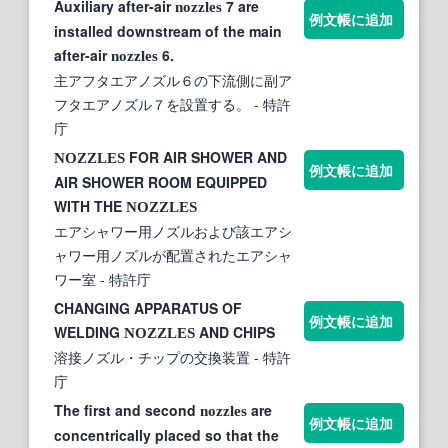
Auxiliary after-air
7 are
nozzles
例文帳に追加
installed downstream of the main
after-air
6.
nozzles
主アフタエアノズル６の下流側に副ア
フタエアノズル７を設置する。
- 特許
庁
FOR AIR SHOWER AND
NOZZLES
例文帳に追加
AIR SHOWER ROOM EQUIPPED
WITH THE
NOZZLES
エアシャワー用ノズルおよび該エアシ
ャワー用ノズルが配置されたエアシャ
ワー室
- 特許庁
CHANGING APPARATUS OF
例文帳に追加
WELDING
AND CHIPS
NOZZLES
溶接ノズル・チップの交換装置
- 特許
庁
The first and second
are
nozzles
例文帳に追加
concentrically placed so that the