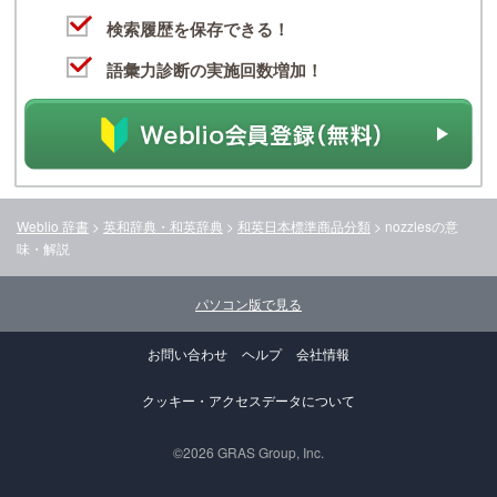
検索履歴を保存できる！
語彙力診断の実施回数増加！
Weblio 辞書
>
英和辞典・和英辞典
>
和英日本標準商品分類
>
nozzles
の意
味・解説
パソコン版で見る
お問い合わせ
ヘルプ
会社情報
クッキー・アクセスデータについて
©2026 GRAS Group, Inc.