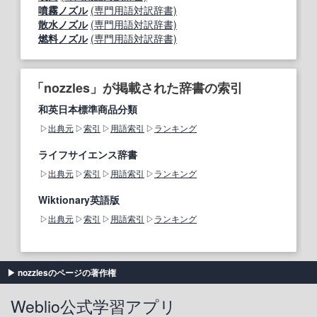
噴霧ノズル
(専門用語対訳辞書)
散水ノズル
(専門用語対訳辞書)
燃料ノズル
(専門用語対訳辞書)
「nozzles」が掲載された辞書の索引
和英日本標準商品分類
出典元
索引
用語索引
ランキング
ライフサイエンス辞書
出典元
索引
用語索引
ランキング
Wiktionary英語版
出典元
索引
用語索引
ランキング
nozzlesのページの著作権
Weblio公式学習アプリ