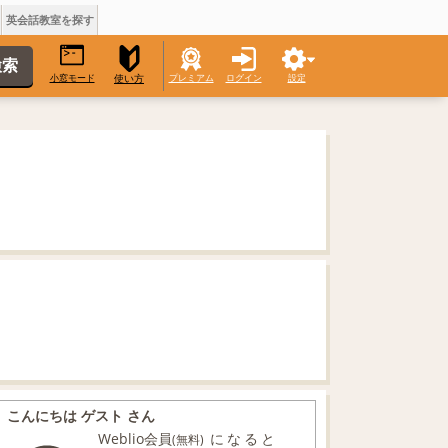
英会話教室を探す
小窓モード
プレミアム
ログイン
設定
使い方
こんにちは ゲスト さん
Weblio会員
になると
(無料)