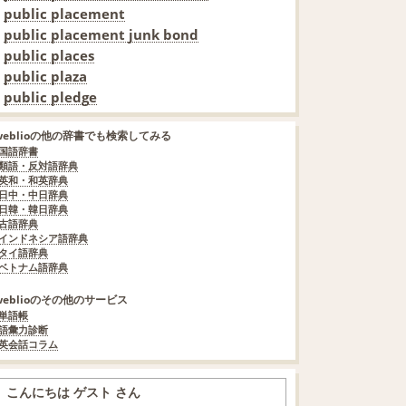
public placement
public placement junk bond
public places
public plaza
public pledge
weblioの他の辞書でも検索してみる
国語辞書
類語・反対語辞典
英和・和英辞典
日中・中日辞典
日韓・韓日辞典
古語辞典
インドネシア語辞典
タイ語辞典
ベトナム語辞典
weblioのその他のサービス
単語帳
語彙力診断
英会話コラム
こんにちは ゲスト さん