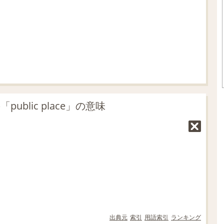
.
1
8
%
blic place」の意味
出典元
索引
用語索引
ランキング