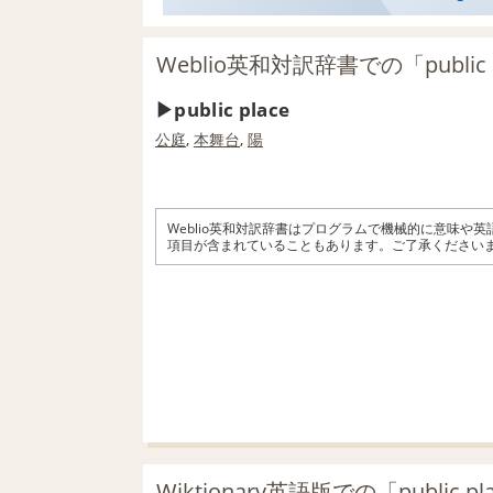
Weblio英和対訳辞書での「public
public place
公
庭
,
本舞台
,
陽
Weblio英和対訳辞書はプログラムで機械的に意味や
項目が含まれていることもあります。ご了承ください
Wiktionary英語版での「public 