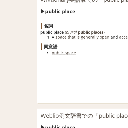
public place
名詞
public place
(
plural
public places
)
A
space
that is
generally
open
and
acce
同意語
public space
Weblio例文辞書での「public p
public place