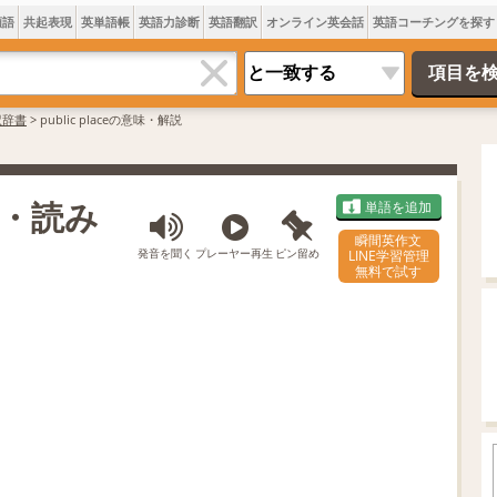
類語
共起表現
英単語帳
英語力診断
英語翻訳
オンライン英会話
英語コーチングを探す
訳辞書
>
public placeの意味・解説
意味・読み
単語を追加
瞬間英作文
発音を聞く
プレーヤー再生
ピン留め
LINE学習管理
無料で試す
L
o
/
U
a
n
d
m
e
u
d
t
:
e
7
4