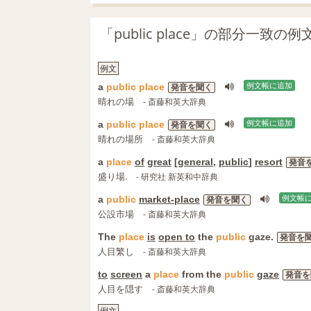
「public place」の部分一致の
例文
a
public
place
例文帳に追加
発音を聞く
晴れの場
- 斎藤和英大辞典
a
public
place
例文帳に追加
発音を聞く
晴れの場所
- 斎藤和英大辞典
a
place
of
great
[
general
,
public
]
resort
発音
盛り場.
- 研究社 新英和中辞典
a
public
market-place
例文帳
発音を聞く
公設市場
- 斎藤和英大辞典
The
place
is
open to
the
public
gaze.
発音を
人目繁し
- 斎藤和英大辞典
to
screen
a
place
from the
public
gaze
発音を
人目を隠す
- 斎藤和英大辞典
例文