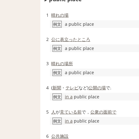
1
晴れの
場
a public place
例文
2
公に
表立った
ところ
a public place
例文
3
晴れの
場所
a public place
例文
4
(
新聞
・
テレビ
など)
公開の
場
で.
in a
public place
例文
5
人
が
見ている
前
で，
公衆の
面前で
in a
public place
例文
6
公共施設