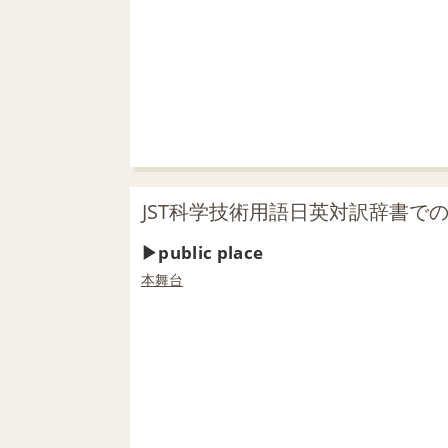
JST科学技術用語日英対訳辞書での「pu
public place
本舞台