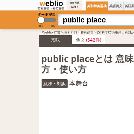
506万語
英和和英辞典
英語例文
英語
収録！
英和辞典・和英辞典
Weblio 辞書
>
英和辞典・和英辞典
>
JST科学技術用語日英対
意味
例文
(542件)
public placeとは 
方・使い方
本舞台
意味・対訳