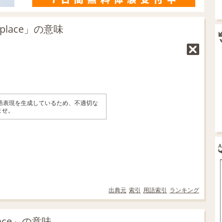
 place」の意味
英語表現を生成しているため、不適切な
ませ。
出典元
索引
用語索引
ランキング
place」の意味