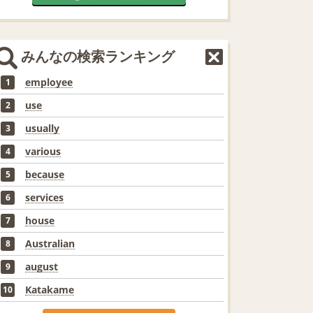
みんなの検索ランキング
employee
1
use
2
usually
3
various
4
because
5
services
6
house
7
Australian
8
august
9
Katakame
10