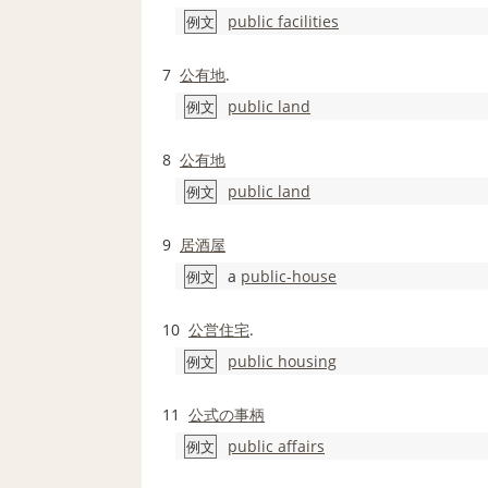
public facilities
例文
7
公有地
.
public land
例文
8
公有地
public land
例文
9
居酒屋
a
public-house
例文
10
公営住宅
.
public housing
例文
11
公式の
事柄
public affairs
例文