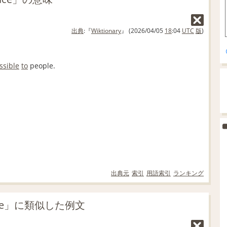
出典
:『
Wiktionary
』 (2026/04/05
18
:04
UTC
版
)
ssible
to
people.
出典元
索引
用語索引
ランキング
lace」に類似した例文