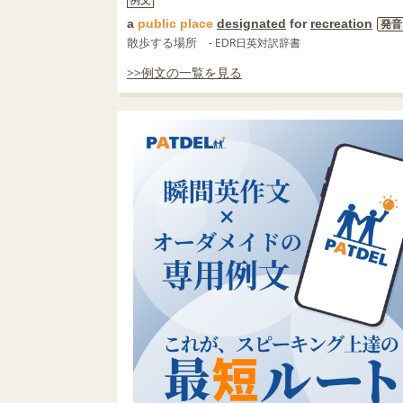
a
public
place
designated
for
recreation
発音
散歩する場所
- EDR日英対訳辞書
>>例文の一覧を見る