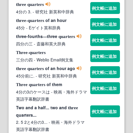
three
quarters
例文帳に追加
4分の 3.
- 研究社 新英和中辞典
of an hour
three‐quarters
例文帳に追加
45分
- Eゲイト英和辞典
three-fourths―three
quarters
例文帳に追加
四分の三
- 斎藤和英大辞典
Three-quarters
例文帳に追加
三分の四
- Weblio Email例文集
of an hour ago
three
quarters
例文帳に追加
45分前に.
- 研究社 新英和中辞典
of them
Three
quarters
例文帳に追加
4分の3のケースは
- 映画・海外ドラマ
英語字幕翻訳辞書
Two and a half... two and
three
例文帳に追加
quarters...
2. 5 2と4分の3...
- 映画・海外ドラマ
英語字幕翻訳辞書