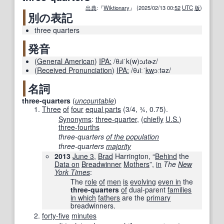
出典
:『
Wiktionary
』 (2025/02/13 00:
52
UTC
版
)
別の表記
three quarters
発音
(
General American
)
IPA:
/θɹiˈk(w)ɔɹtɚz/
(
Received Pronunciation
)
IPA:
/θɹiːˈ
kw
ɔːtəz/
名詞
three-quarters
(
uncountable
)
Three
of
four
equal parts
(3/4, ¾, 0.75).
Synonyms
:
three-quarter
,
(
chiefly
U.S.
)
three-fourths
three-quarters
of the population
three-quarters
majority
2013
June 3
,
Brad
Harrington, “
Behind
the
Data on
Breadwinner
Mothers
”,
in
The
New
York Times
‎:
The
role
of
men
is
evolving
even in
the
three-quarters
of
dual-parent
families
in which
fathers
are the
primary
breadwinners.
forty-five
minutes