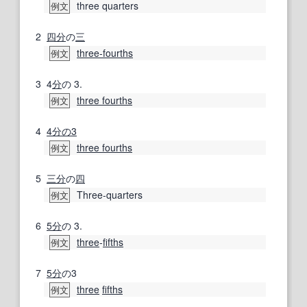
three quarters
例文
2
四分
の
三
three-fourths
例文
3
4
分
の 3.
three fourths
例文
4
4分の3
three fourths
例文
5
三分
の
四
Three-quarters
例文
6
5分
の 3.
three
‐
fifths
例文
7
5分
の3
three
fifths
例文