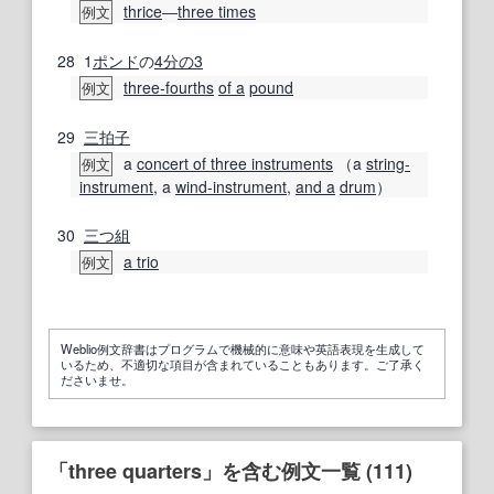
thrice
―
three times
例文
28
1
ポンド
の
4分の3
three-fourths
of a
pound
例文
29
三拍子
a
concert of three instruments
（a
string-
例文
instrument
, a
wind-instrument
,
and a
drum
）
30
三つ組
a trio
例文
Weblio例文辞書はプログラムで機械的に意味や英語表現を生成して
いるため、不適切な項目が含まれていることもあります。ご了承く
ださいませ。
「three quarters」を含む例文一覧 (111)