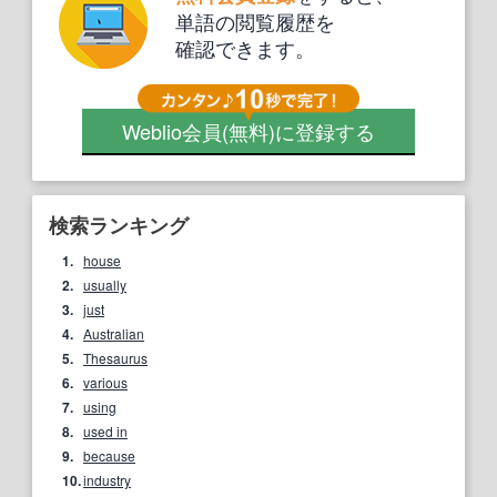
単語の閲覧履歴を
確認できます。
Weblio会員
(無料)
に登録する
検索ランキング
1.
house
2.
usually
3.
just
4.
Australian
5.
Thesaurus
6.
various
7.
using
8.
used in
9.
because
10.
industry