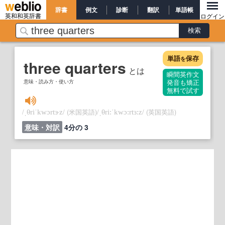
辞書
例文
診断
翻訳
単語帳
英和和英辞書
ログイン
単語
保存
を
three quarters
とは
瞬間英作文
意味・読み方・使い方
発音も矯正
無料で試す
/
/
(米国英語)
/
/
(英国英語)
ˌθriˈkwɔrtɝz
ˌθri:ˈkwɔ:rtɜ:z
意味・対訳
4分の 3