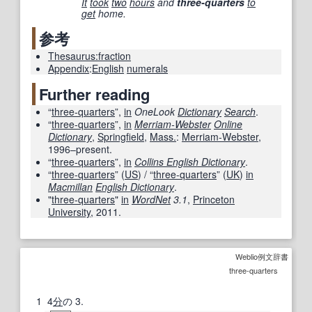
It
took
two
hours
and
three-quarters
to
get
home.
参考
Thesaurus:fraction
Appendix
:
English
numerals
Further reading
“
three-quarters
”,
in
OneLook
Dictionary
Search
.
“
three-quarters
”,
in
Merriam-Webster
Online
Dictionary
,
Springfield
,
Mass.
:
Merriam-Webster
,
1996–present.
“
three-quarters
”,
in
Collins English Dictionary
.
“
three-quarters
” (
US
) / “
three-quarters
” (
UK
)
in
Macmillan
English Dictionary
.
"
three-quarters
"
in
WordNet
3.1
,
Princeton
University
, 2011.
Weblio例文辞書
three-quarters
1
4
分
の 3.