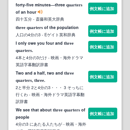
forty-five minutes―three
quarters
例文帳に追加
of an hour
四十五分
- 斎藤和英大辞典
of the population
three
quarters
例文帳に追加
人口の4分の3
- Eゲイト英和辞典
I only owe you four and
three
例文帳に追加
.
quarters
4本と4分の3だけ
- 映画・海外ドラマ
英語字幕翻訳辞書
Two and a half, two and
three
例文帳に追加
,
.
quarters
three
2と半分 2と4分の3・・・ 3 そっちに
行くわ
- 映画・海外ドラマ英語字幕翻
訳辞書
We see that about
of
three
quarters
例文帳に追加
people
4分の3 にあたる人たちが
- 映画・海外