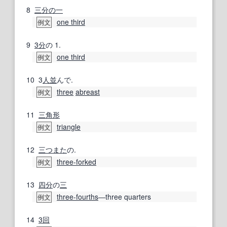
8
三分の一
one third
例文
9
3分
の 1.
one third
例文
10
3
人並
んで.
three
abreast
例文
11
三角形
triangle
例文
12
三つまた
の.
three‐forked
例文
13
四分
の
三
three-fourths
―three quarters
例文
14
3回