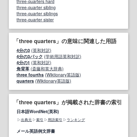
three-quarters hard
three-quarter sibling
three-quarter siblings
three-quarter sister
「three quarters」の意味に関連した用語
4分の3
(英和対訳)
4分の3パック
(学術用語英和対訳)
4分の1
(英和対訳)
角背革
(斎藤和英大辞典)
three fourths
(Wiktionary英語版)
quarters
(Wiktionary英語版)
「three quarters」が掲載された辞書の索引
日本語WordNet(英和)
出典元
索引
用語索引
ランキング
メール英語例文辞書