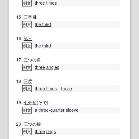
three times
例文
15
三番
目
the third
例文
16
第三
the third
例文
17
三つ
の
角
three
angles
例文
18
三度
three times
―
thrice
例文
19
七分袖
(そで).
a
three‐quarter
sleeve
例文
20
三つ
の
輪
three
rings
例文