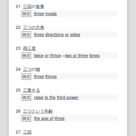
21
三
回
の
食事
three
meals
例文
22
三つ
の方
角
three
directions
or
sides
例文
23
両三
度
twice
or
thrice
―
two or three
times
例文
24
三つ
の
物
three
things
例文
25
三乗する
raise
to the
third power
例文
26
三つ
という
年齢
the age of
three
例文
27
三
回