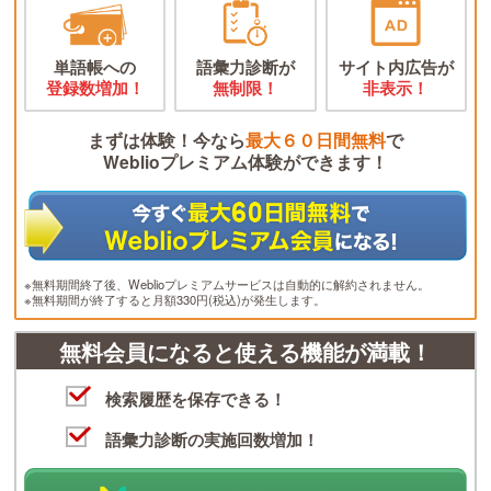
単語帳への
語彙力診断が
サイト内広告が
登録数増加！
無制限！
非表示！
まずは体験！今なら
最大６０日間無料
で
Weblioプレミアム体験ができます！
※無料期間終了後、Weblioプレミアムサービスは自動的に解約されません。
※無料期間が終了すると月額330円(税込)が発生します。
無料会員になると使える機能が満載！
検索履歴を保存できる！
語彙力診断の実施回数増加！