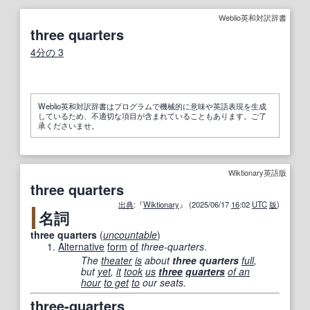
Weblio英和対訳辞書
three quarters
4分の 3
Weblio英和対訳辞書はプログラムで機械的に意味や英語表現を生成
しているため、不適切な項目が含まれていることもあります。ご了
承くださいませ。
Wiktionary英語版
three quarters
出典
:『
Wiktionary
』 (2025/06/17
16
:02
UTC
版
)
名詞
three quarters
(
uncountable
)
Alternative
form
of
three-quarters
.
The
theater
is
about
three quarters
full
,
but
yet
,
it
took
us
three
quarters
of an
hour
to get
to
our seats.
three-quarters