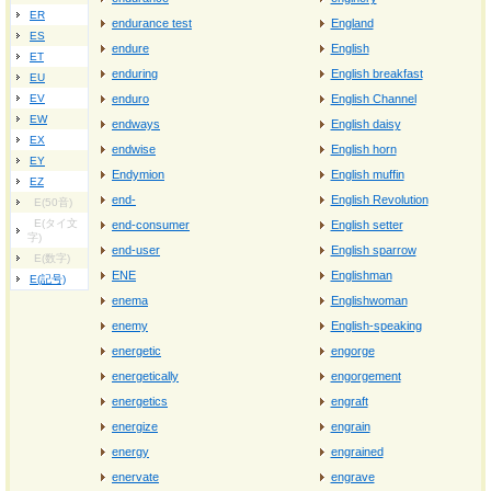
ER
endurance test
England
ES
endure
English
ET
enduring
English breakfast
EU
EV
enduro
English Channel
EW
endways
English daisy
EX
endwise
English horn
EY
Endymion
English muffin
EZ
end‐
English Revolution
E(50音)
E(タイ文
end‐consumer
English setter
字)
end‐user
English sparrow
E(数字)
ENE
Englishman
E(記号)
enema
Englishwoman
enemy
English‐speaking
energetic
engorge
energetically
engorgement
energetics
engraft
energize
engrain
energy
engrained
enervate
engrave