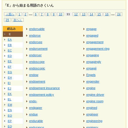
「E」から始まる用語のさくいん
...
.
...
.
＜前へ
1
2
6
7
8
9
10
11
12
13
14
15
16
24
25
次へ＞
絞込み
endorsable
engage
E
endorse
engaged
EA
endorsee
engagement
EB
endorsement
engagement ring
EC
endorser
engaging
ED
EE
endoscope
engagingly
EF
endoscopic
engagé
EG
endow
Engels
EH
endowment
engender
EI
endowment insurance
engine
EJ
EK
endowment policy
engine driver
EL
endo‐
engine room
EM
endpaper
engined
EN
endue
engineer
EO
endurable
engineering
EP
EQ
endurance
enginery