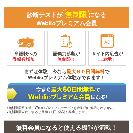
無制限
診断テストが
になる
Weblioプレミアム会員
単語帳への
語彙力診断が
サイト内広告が
登録数増加！
無制限！
非表示！
まずは体験！今なら
最大６０日間無料
で
Weblioプレミアム体験ができます！
※無料期間終了後、Weblioプレミアムサービスは自動的に解約されません。
※無料期間が終了すると月額330円(税込)が発生します。
無料会員になると使える機能が満載！