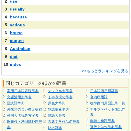
2
use
3
usually
4
because
5
various
6
house
7
august
8
Australian
9
diet
10
index
>>もっとランキングを見る
同じカテゴリーのほかの辞書
実用日本語表現辞典
デジタル大辞泉
日本語活用形辞書
文語活用形辞書
丁寧表現の辞書
宮内庁用語
難読語辞典
原色大辞典
標準案内用図記号一覧
外来語の言い換え提案
物語要素事典
アルファベット表記辞
典
外国人名読み方字典
隠語大辞典
季語・季題辞典
歌舞伎・浄瑠璃外題辞
古典文学作品名辞典
典
近代文学作品名辞典
駅名辞典