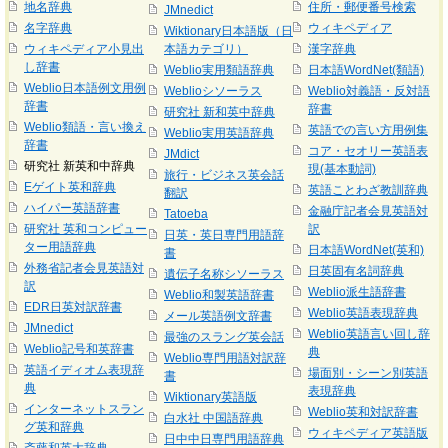
地名辞典
住所・郵便番号検索
JMnedict
名字辞典
ウィキペディア
Wiktionary日本語版（日
ウィキペディア小見出
本語カテゴリ）
漢字辞典
し辞書
Weblio実用類語辞典
日本語WordNet(類語)
Weblio日本語例文用例
Weblioシソーラス
Weblio対義語・反対語
辞書
辞書
研究社 新和英中辞典
Weblio類語・言い換え
英語での言い方用例集
Weblio実用英語辞典
辞書
コア・セオリー英語表
JMdict
研究社 新英和中辞典
現(基本動詞)
旅行・ビジネス英会話
Eゲイト英和辞典
英語ことわざ教訓辞典
翻訳
ハイパー英語辞書
金融庁記者会見英語対
Tatoeba
研究社 英和コンピュー
訳
日英・英日専門用語辞
ター用語辞典
日本語WordNet(英和)
書
外務省記者会見英語対
日英固有名詞辞典
遺伝子名称シソーラス
訳
Weblio派生語辞書
Weblio和製英語辞書
EDR日英対訳辞書
Weblio英語表現辞典
メール英語例文辞書
JMnedict
Weblio英語言い回し辞
最強のスラング英会話
Weblio記号和英辞書
典
Weblio専門用語対訳辞
英語イディオム表現辞
場面別・シーン別英語
書
典
表現辞典
Wiktionary英語版
インターネットスラン
Weblio英和対訳辞書
白水社 中国語辞典
グ英和辞典
ウィキペディア英語版
日中中日専門用語辞典