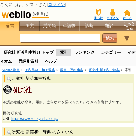
こんにちは、
ゲスト
さん[
ログイン
]
英和和英
使い方
ログイン
ホーム
もっと
辞書
例文
質問箱
単語帳
診断
翻訳
見る
▼
研究社 新英和中辞典 トップ
索引
ランキング
カテゴリー
イデ
ィオム
品詞別索引
ヘルプ
Weblio 辞書
＞
英和辞典・和英辞典
＞
辞書・百科事典
＞
研究社 新英和中辞典
＞ 索引
研究社 新英和中辞典
英語の意味や発音、用例、成句などを調べることができる英和辞典です。
提供 研究社
URL
https://www.kenkyusha.co.jp/
研究社 新英和中辞典 のさくいん