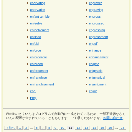
enervating
engraver
enervation
engraving
enfant terrible
engross
enfeeble
engrossed
enfeeblement
engrossing
enfilade
engrossment
enfold
engulf
enforce
enhance
enforceable
enhancement
enforced
enigma
enforcement
enigmatic
enfranchise
enigmatical
enfranchisement
enjambment
eng.
enjoin
Eng.
Weblioのさくいんはプログラムで自動的に生成されているため、一部不適切なさく
いんの配置が含まれていることもあります。ご了承くださいませ。
お問い合わせ
。
...
.
...
.
＜前へ
1
2
6
7
8
9
10
11
12
13
14
15
16
24