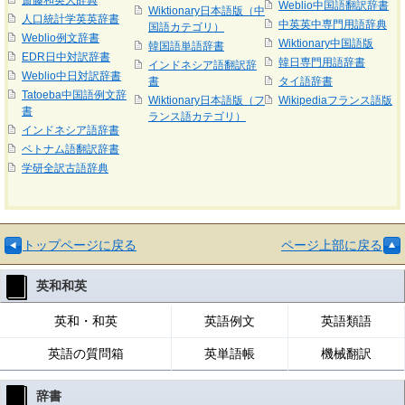
斎藤和英大辞典
Weblio中国語翻訳辞書
Wiktionary日本語版（中
人口統計学英英辞書
中英英中専門用語辞典
国語カテゴリ）
Weblio例文辞書
Wiktionary中国語版
韓国語単語辞書
EDR日中対訳辞書
韓日専門用語辞書
インドネシア語翻訳辞
Weblio中日対訳辞書
書
タイ語辞書
Tatoeba中国語例文辞
Wiktionary日本語版（フ
Wikipediaフランス語版
書
ランス語カテゴリ）
インドネシア語辞書
ベトナム語翻訳辞書
学研全訳古語辞典
トップページに戻る
ページ上部に戻る
英和和英
英和・和英
英語例文
英語類語
英語の質問箱
英単語帳
機械翻訳
辞書