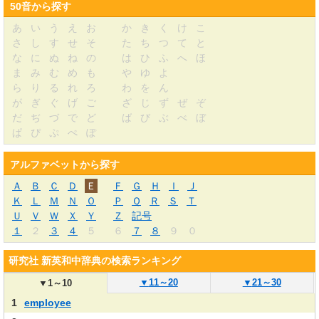
50音から探す
あ
い
う
え
お
か
き
く
け
こ
さ
し
す
せ
そ
た
ち
つ
て
と
な
に
ぬ
ね
の
は
ひ
ふ
へ
ほ
ま
み
む
め
も
や
ゆ
よ
ら
り
る
れ
ろ
わ
を
ん
が
ぎ
ぐ
げ
ご
ざ
じ
ず
ぜ
ぞ
だ
ぢ
づ
で
ど
ば
び
ぶ
べ
ぼ
ぱ
ぴ
ぷ
ぺ
ぽ
アルファベットから探す
Ａ
Ｂ
Ｃ
Ｄ
Ｅ
Ｆ
Ｇ
Ｈ
Ｉ
Ｊ
Ｋ
Ｌ
Ｍ
Ｎ
Ｏ
Ｐ
Ｑ
Ｒ
Ｓ
Ｔ
Ｕ
Ｖ
Ｗ
Ｘ
Ｙ
Ｚ
記号
１
２
３
４
５
６
７
８
９
０
研究社 新英和中辞典の検索ランキング
▼
11～20
▼
21～30
▼
1～10
1
employee