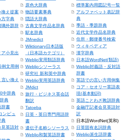
原色大辞典
標準案内用図記号一覧
い換え提案
物語要素事典
アルファベット表記辞
典
み方字典
隠語大辞典
季語・季題辞典
瑠璃外題辞
古典文学作品名辞典
近代文学作品名辞典
駅名辞典
住所・郵便番号検索
JMnedict
ウィキペディア
Wiktionary日本語版
ィア小見出
（日本語カテゴリ）
漢字辞典
Weblio実用類語辞典
日本語WordNet(類語)
本語例文用例
Weblioシソーラス
Weblio対義語・反対語
辞書
研究社 新和英中辞典
語・言い換え
英語での言い方用例集
Weblio実用英語辞典
コア・セオリー英語表
JMdict
和中辞典
現(基本動詞)
旅行・ビジネス英会話
和辞典
英語ことわざ教訓辞典
翻訳
語辞書
金融庁記者会見英語対
Tatoeba
コンピュ
訳
日英・英日専門用語辞
辞典
日本語WordNet(英和)
書
会見英語対
日英固有名詞辞典
遺伝子名称シソーラス
Weblio派生語辞書
Weblio和製英語辞書