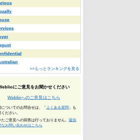
arious
sually
ouse
ervices
uyer
ugust
onfidential
ustralian
>>もっとランキングを見る
Weblioにご意見をお聞かせください
Weblioへのご意見はこちら
書についてのお問合せは、「
よくある質問
」も
照ください。
いたご意見への回答は行っておりません。
返信
要なお問い合わせはこちら