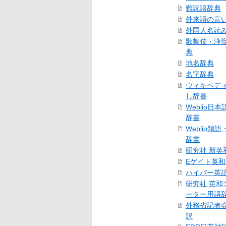
難読語辞典
外来語の言
外国人名読
歌舞伎・浄
典
地名辞典
名字辞典
ウィキペデ
し辞書
Weblio日
辞書
Weblio類
辞書
研究社 新英
Eゲイト英
ハイパー英
研究社 英和
ーター用語
外務省記者
訳