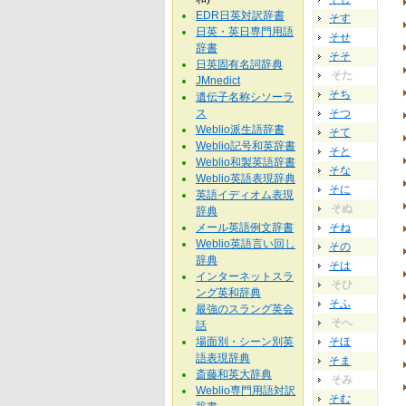
EDR日英対訳辞書
そす
日英・英日専門用語
そせ
辞書
そそ
日英固有名詞辞典
そた
JMnedict
そち
遺伝子名称シソーラ
ス
そつ
Weblio派生語辞書
そて
Weblio記号和英辞書
そと
Weblio和製英語辞書
そな
Weblio英語表現辞典
そに
英語イディオム表現
そぬ
辞典
メール英語例文辞書
そね
Weblio英語言い回し
その
辞典
そは
インターネットスラ
そひ
ング英和辞典
そふ
最強のスラング英会
そへ
話
場面別・シーン別英
そほ
語表現辞典
そま
斎藤和英大辞典
そみ
Weblio専門用語対訳
そむ