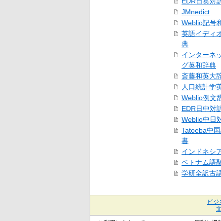
EDR日英対
JMnedict
Weblio記
英語イディ
典
インターネ
グ英和辞典
斎藤和英大
人口統計学
Weblio例文
EDR日中対
Weblio中
Tatoeba
書
インドネシ
ベトナム語
学研全訳古
ビジ