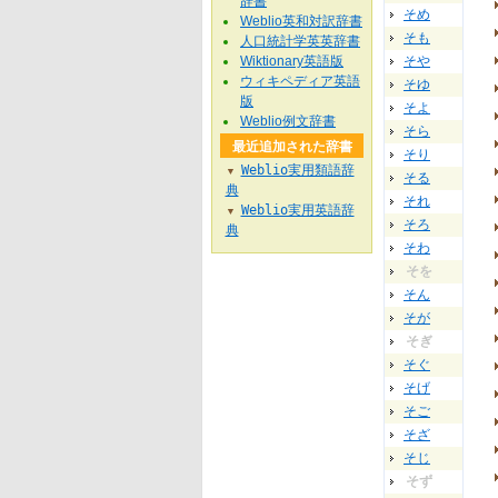
辞書
そめ
Weblio英和対訳辞書
そも
人口統計学英英辞書
Wiktionary英語版
そや
ウィキペディア英語
そゆ
版
そよ
Weblio例文辞書
そら
最近追加された辞書
そり
Weblio実用類語辞
▼
そる
典
それ
Weblio実用英語辞
▼
そろ
典
そわ
そを
そん
そが
そぎ
そぐ
そげ
そご
そざ
そじ
そず