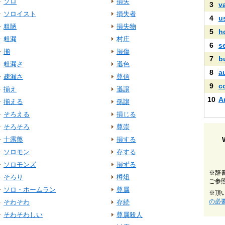
ソロ
損失
3
v
ソロイスト
損失者
4
u
粗陋
損失物
5
h
粗漏
村庄
6
s
揃
損傷
7
b
粗漏さ
遜色
8
a
疎漏さ
尊信
9
c
揃え
遜譲
10
A
揃える
孫譲
そろえる
損じる
そろそろ
尊崇
十露盤
損する
ソロモン
存する
ソロモンズ
損ずる
※辞
そろり
樽俎
ご参
ソロ・ホームラン
尊属
※頂
の必
そわそわ
存続
そわそわしい
尊属殺人