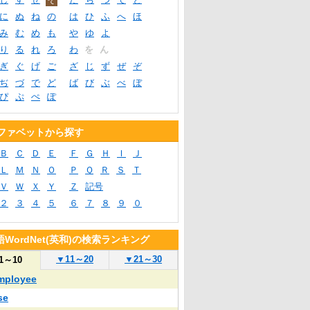
に
ぬ
ね
の
は
ひ
ふ
へ
ほ
み
む
め
も
や
ゆ
よ
り
る
れ
ろ
わ
を
ん
ぎ
ぐ
げ
ご
ざ
じ
ず
ぜ
ぞ
ぢ
づ
で
ど
ば
び
ぶ
べ
ぼ
ぴ
ぷ
ぺ
ぽ
ファベットから探す
Ｂ
Ｃ
Ｄ
Ｅ
Ｆ
Ｇ
Ｈ
Ｉ
Ｊ
Ｌ
Ｍ
Ｎ
Ｏ
Ｐ
Ｑ
Ｒ
Ｓ
Ｔ
Ｖ
Ｗ
Ｘ
Ｙ
Ｚ
記号
２
３
４
５
６
７
８
９
０
WordNet(英和)の検索ランキング
▼
11～20
▼
21～30
1～10
mployee
se