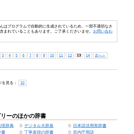
さくいんはプログラムで自動的に生成されているため、一部不適切なさ
含まれていることもあります。ご了承くださいませ。
お問い合わ
3
4
5
6
7
8
9
10
11
12
13
14
次へ＞
ジを見る：
10
ゴリーのほかの辞書
表現辞典
デジタル大辞泉
日本語活用形辞書
辞書
丁寧表現の辞書
宮内庁用語