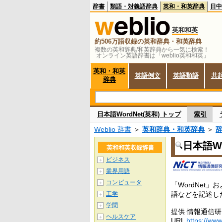
辞書
類語・対義語辞典
英和・和英辞典
日中
英和和英
約506万語収録の英和辞典・和英辞典
複数の英和辞典/和英辞典から一気に検索！
オンライン英語辞書は「weblio英和和英」
英和・和英
英語例文
英語類語
共
辞典
日本語WordNet(英和) トップ
索引
Weblio 辞書
＞
英和辞典・和英辞典
＞
日本語Wo
英和和英収録辞書
ビジネス
＋
業界用語
＋
コンピュータ
＋
「WordNet
工学
語などを記述し
＋
学問
＋
提供 情報通信
ヘルスケア
＋
URL
https://www.