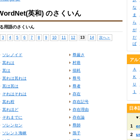
な
ordNet(英和) のさくいん
ま
ら
る用語のさくいん
が
だ
3
4
5
6
7
8
9
10
11
12
13
14
次へ＞
ぱ
ソレノイド
尊厳さ
アル
其れは
村巷
Ａ
其は
損耗
Ｋ
其れは其れは
尊号
Ｕ
其は其は
尊者
１
それはそれは
存在
其れ程
存在記号
日本語
其れほど
存在理由
それまでに
存在論
▼
ソレンセン
尊師
1
e
ソレント海峡
孫子
2
u