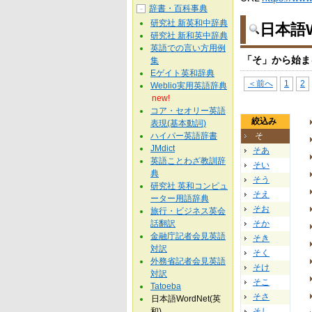
辞書・百科事典
－
研究社 新英和中辞典
日本語W
研究社 新和英中辞典
英語での言い方用例
「そ」から始ま
集
Eゲイト英和辞典
＜前へ
1
2
Weblio実用英語辞典
new!
コア・セオリー英語
絞込み
表現(基本動詞)
ハイパー英語辞書
そ
JMdict
そあ
英語ことわざ教訓辞
そい
典
そう
研究社 英和コンピュ
そえ
ーター用語辞典
そお
旅行・ビジネス英会
話翻訳
そか
金融庁記者会見英語
そき
対訳
そく
外務省記者会見英語
そけ
対訳
そこ
Tatoeba
そさ
日本語WordNet(英
和)
そし