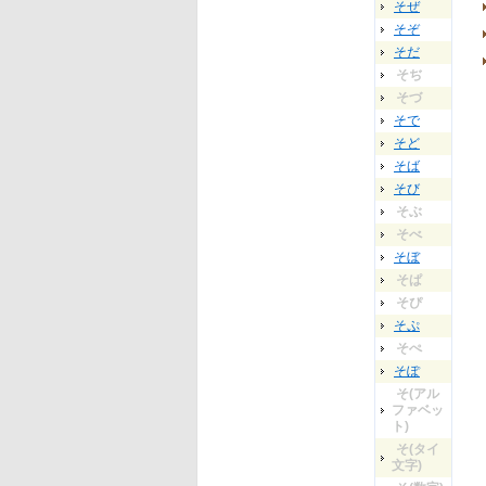
そぜ
そぞ
そだ
そぢ
そづ
そで
そど
そば
そび
そぶ
そべ
そぼ
そぱ
そぴ
そぷ
そぺ
そぽ
そ(アル
ファベッ
ト)
そ(タイ
文字)