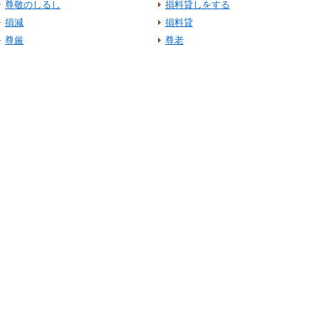
尊敬のしるし
損料貸しをする
損減
損料貸
尊厳
尊老