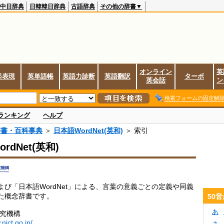
中日辞典
日韓韓日辞典
古語辞典
その他の辞書▼
オンライン
英
起表現
英単語帳
英語力診断
英語翻訳
ターボ
英会話
ン
検索フォームの固定解
ランキング
ヘルプ
辞書・百科事典
＞
日本語WordNet(英和)
＞ 索引
rdNet(英和)
」および「日本語WordNet」による、言葉の意義ごとの定義や同義
た概念辞書です。
50
あ
研究機構
nict.go.jp/
さ