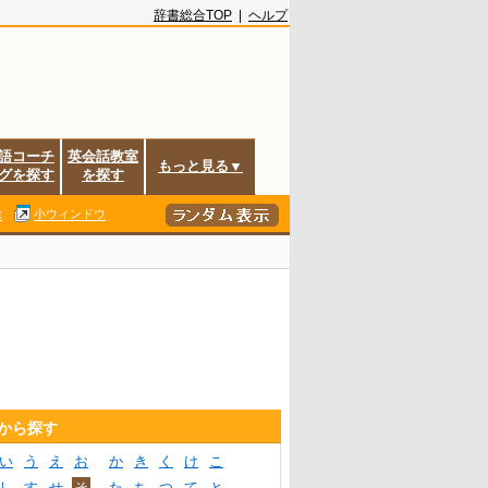
辞書総合TOP
|
ヘルプ
語コーチ
英会話教室
もっと見る▼
グを探す
を探す
除
小ウィンドウ
音から探す
い
う
え
お
か
き
く
け
こ
し
す
せ
そ
た
ち
つ
て
と