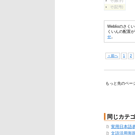
そ(数字)
そ(記号)
Weblioの
くいんの配置が
せ
。
＜前へ
1
2
もっと先のペー
同じカテ
実用日本語
文語活用形