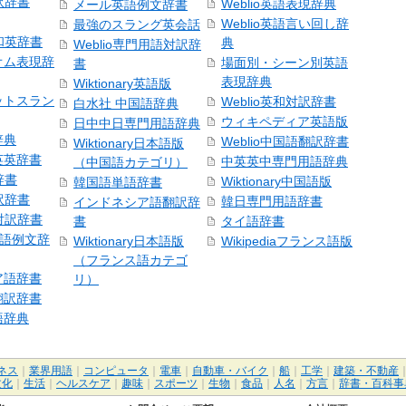
訳辞書
Weblio英語表現辞典
メール英語例文辞書
Weblio英語言い回し辞
最強のスラング英会話
号和英辞書
典
Weblio専門用語対訳辞
オム表現辞
場面別・シーン別英語
書
表現辞典
Wiktionary英語版
ットスラン
Weblio英和対訳辞書
白水社 中国語辞典
ウィキペディア英語版
日中中日専門用語辞典
辞典
Weblio中国語翻訳辞書
Wiktionary日本語版
英英辞書
中英英中専門用語辞典
（中国語カテゴリ）
辞書
Wiktionary中国語版
韓国語単語辞書
訳辞書
韓日専門用語辞書
インドネシア語翻訳辞
日対訳辞書
書
タイ語辞書
中国語例文辞
Wiktionary日本語版
Wikipediaフランス語版
（フランス語カテゴ
ア語辞書
リ）
翻訳辞書
語辞典
ネス
｜
業界用語
｜
コンピュータ
｜
電車
｜
自動車・バイク
｜
船
｜
工学
｜
建築・不動産
文化
｜
生活
｜
ヘルスケア
｜
趣味
｜
スポーツ
｜
生物
｜
食品
｜
人名
｜
方言
｜
辞書・百科事