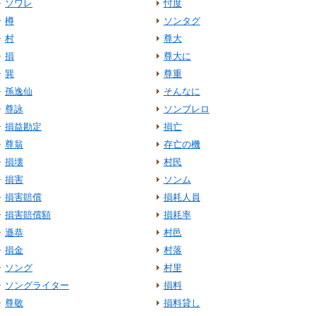
ソワレ
忖度
樽
ソンタグ
村
尊大
損
尊大に
巽
尊重
孫逸仙
そんなに
尊詠
ソンブレロ
損益勘定
損亡
尊翁
存亡の機
損壊
村民
損害
ソンム
損害賠償
損耗人員
損害賠償額
損耗率
遜恭
村邑
損金
村落
ソング
村里
ソングライター
損料
尊敬
損料貸し