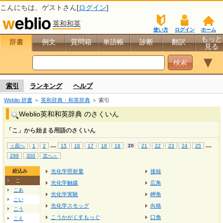
こんにちは、
ゲスト
さん[
ログイン
]
英和和英
使い方
ログイン
ホーム
もっと
辞書
例文
質問箱
単語帳
診断
翻訳
見る
▼
索引
ランキング
ヘルプ
Weblio 辞書
＞
英和辞典・和英辞典
＞ 索引
Weblio英和和英辞典 のさくいん
「こ」から始まる用語のさくいん
...
.
...
.
＜前へ
1
2
15
16
17
18
19
20
21
22
23
24
25
299
300
次へ＞
絞込み
光化学照射量
後核
こ
光化学触媒
広角
こあ
光化学実験
岬角
こい
光化学スモッグ
向格
こう
こうかがくすもっぐ
口角
こえ