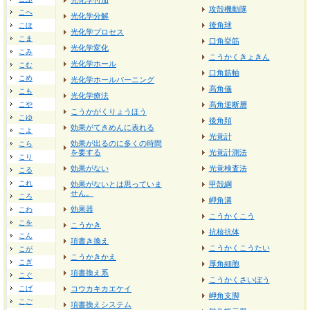
光化学付加
攻殻機動隊
こへ
光化学分解
後角球
こほ
光化学プロセス
こま
口角挙筋
光化学変化
こみ
こうかくきょきん
光化学ホール
こむ
口角筋軸
こめ
光化学ホールバーニング
高角儀
こも
光化学療法
こや
高角逆断層
こうかがくりょうほう
こゆ
後角頚
効果がてきめんに表れる
こよ
光覚計
効果が出るのに多くの時間
こら
を要する
光覚計測法
こり
効果がない
光覚検査法
こる
これ
効果がないとは思っていま
甲殻綱
せん。
ころ
岬角溝
効果器
こわ
こうかくこう
こを
こうかき
抗核抗体
こん
項書き換え
こうかくこうたい
こが
こうかきかえ
こぎ
厚角細胞
項書換え系
こぐ
こうかくさいぼう
こげ
コウカキカエケイ
岬角支脚
こご
項書換えシステム