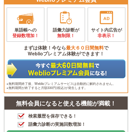
単語帳への
語彙力診断が
サイト内広告が
登録数増加！
無制限！
非表示！
まずは体験！今なら
最大６０日間無料
で
Weblioプレミアム体験ができます！
※無料期間終了後、Weblioプレミアムサービスは自動的に解約されません。
※無料期間が終了すると月額330円(税込)が発生します。
無料会員になると使える機能が満載！
検索履歴を保存できる！
語彙力診断の実施回数増加！