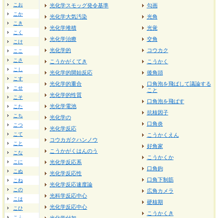
こお
光化学スモッグ発令基準
勾画
こか
光化学大気汚染
光角
こき
光化学堆積
光覚
こく
光化学治療
交角
こけ
光化学的
コウカク
ここ
こさ
こうかがくてき
こうかく
こし
光化学的開始反応
後角頭
こす
光化学的重合
口角泡を飛ばして議論する
こせ
こと
光化学的性質
こそ
口角泡を飛ばす
光化学電池
こた
抗核因子
こち
光化学の
口角炎
こつ
光化学反応
こて
こうかくえん
コウカガクハンノウ
こと
好角家
こうかがくはんのう
こな
こうかくか
こに
光化学反応系
口角鉤
こぬ
光化学反応性
口角下制筋
こね
光化学反応速度論
この
広角カメラ
光科学反応中心
こは
硬核期
光化学反応中心
こひ
こうかくき
こふ