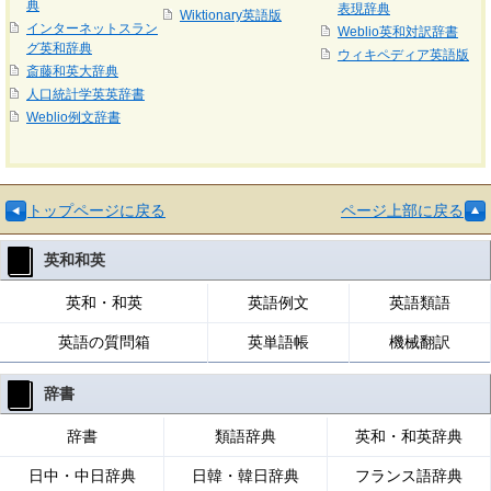
典
表現辞典
Wiktionary英語版
インターネットスラン
Weblio英和対訳辞書
グ英和辞典
ウィキペディア英語版
斎藤和英大辞典
人口統計学英英辞書
Weblio例文辞書
トップページに戻る
ページ上部に戻る
英和和英
英和・和英
英語例文
英語類語
英語の質問箱
英単語帳
機械翻訳
辞書
辞書
類語辞典
英和・和英辞典
日中・中日辞典
日韓・韓日辞典
フランス語辞典