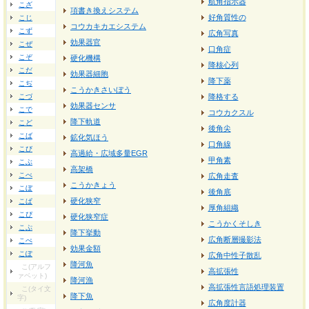
航角指示器
こざ
項書き換えシステム
好角質性の
こじ
コウカキカエシステム
こず
広角写真
効果器官
こぜ
口角症
こぞ
硬化機構
降核心列
こだ
効果器細胞
降下薬
こぢ
こうかきさいぼう
こづ
降格する
効果器センサ
こで
コウカクスル
降下軌道
こど
後角尖
こば
鉱化気ほう
口角線
こび
高過給・広域多量EGR
甲角素
こぶ
高架橋
こべ
広角走査
こうかきょう
こぼ
後角底
硬化狭窄
こぱ
厚角組織
こぴ
硬化狭窄症
こうかくそしき
こぷ
降下挙動
広角断層撮影法
こぺ
効果金額
こぽ
広角中性子散乱
降河魚
こ(アルフ
高拡張性
ァベット)
降河漁
高拡張性言語処理装置
こ(タイ文
降下魚
字)
広角度計器