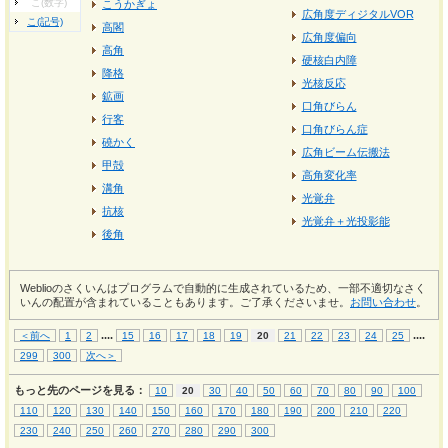
こ(数字)
こうかぎょ
広角度ディジタルVOR
こ(記号)
高閣
広角度偏向
高角
硬核白内障
降格
光核反応
鉱画
口角びらん
行客
口角びらん症
磽かく
広角ビーム伝搬法
甲殻
高角変化率
溝角
光覚弁
抗核
光覚弁＋光投影能
後角
Weblioのさくいんはプログラムで自動的に生成されているため、一部不適切なさく
いんの配置が含まれていることもあります。ご了承くださいませ。
お問い合わせ
。
...
.
...
.
＜前へ
1
2
15
16
17
18
19
20
21
22
23
24
25
299
300
次へ＞
もっと先のページを見る：
10
20
30
40
50
60
70
80
90
100
110
120
130
140
150
160
170
180
190
200
210
220
230
240
250
260
270
280
290
300