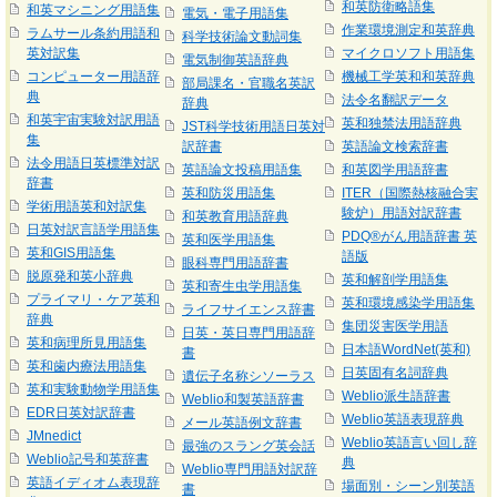
和英防衛略語集
和英マシニング用語集
電気・電子用語集
作業環境測定和英辞典
ラムサール条約用語和
科学技術論文動詞集
英対訳集
マイクロソフト用語集
電気制御英語辞典
コンピューター用語辞
機械工学英和和英辞典
部局課名・官職名英訳
典
法令名翻訳データ
辞典
和英宇宙実験対訳用語
英和独禁法用語辞典
JST科学技術用語日英対
集
訳辞書
英語論文検索辞書
法令用語日英標準対訳
英語論文投稿用語集
和英図学用語辞書
辞書
英和防災用語集
ITER（国際熱核融合実
学術用語英和対訳集
験炉）用語対訳辞書
和英教育用語辞典
日英対訳言語学用語集
PDQ®がん用語辞書 英
英和医学用語集
英和GIS用語集
語版
眼科専門用語辞書
脱原発和英小辞典
英和解剖学用語集
英和寄生虫学用語集
プライマリ・ケア英和
英和環境感染学用語集
ライフサイエンス辞書
辞典
集団災害医学用語
日英・英日専門用語辞
英和病理所見用語集
日本語WordNet(英和)
書
英和歯内療法用語集
日英固有名詞辞典
遺伝子名称シソーラス
英和実験動物学用語集
Weblio派生語辞書
Weblio和製英語辞書
EDR日英対訳辞書
Weblio英語表現辞典
メール英語例文辞書
JMnedict
Weblio英語言い回し辞
最強のスラング英会話
Weblio記号和英辞書
典
Weblio専門用語対訳辞
英語イディオム表現辞
場面別・シーン別英語
書