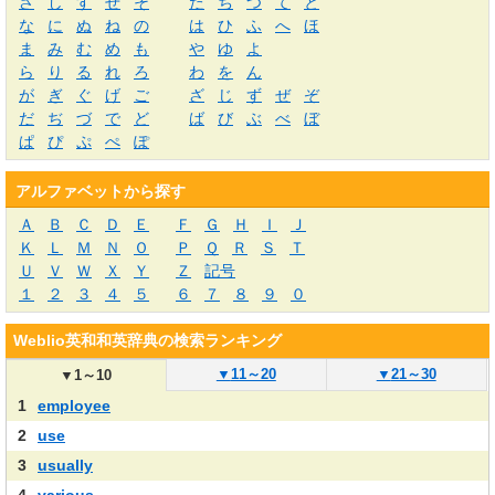
さ
し
す
せ
そ
た
ち
つ
て
と
な
に
ぬ
ね
の
は
ひ
ふ
へ
ほ
ま
み
む
め
も
や
ゆ
よ
ら
り
る
れ
ろ
わ
を
ん
が
ぎ
ぐ
げ
ご
ざ
じ
ず
ぜ
ぞ
だ
ぢ
づ
で
ど
ば
び
ぶ
べ
ぼ
ぱ
ぴ
ぷ
ぺ
ぽ
アルファベットから探す
Ａ
Ｂ
Ｃ
Ｄ
Ｅ
Ｆ
Ｇ
Ｈ
Ｉ
Ｊ
Ｋ
Ｌ
Ｍ
Ｎ
Ｏ
Ｐ
Ｑ
Ｒ
Ｓ
Ｔ
Ｕ
Ｖ
Ｗ
Ｘ
Ｙ
Ｚ
記号
１
２
３
４
５
６
７
８
９
０
Weblio英和和英辞典の検索ランキング
▼
11～20
▼
21～30
▼
1～10
1
employee
2
use
3
usually