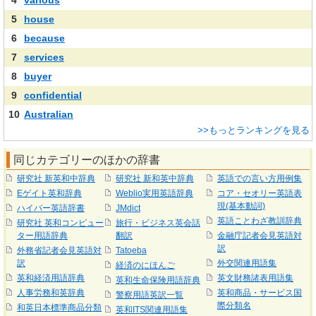
4
various
5
house
6
because
7
services
8
buyer
9
confidential
10
Australian
>>もっとランキングを見る
同じカテゴリーのほかの辞書
研究社 新英和中辞典
研究社 新和英中辞典
英語での言い方用例集
Eゲイト英和辞典
Weblio実用英語辞典
コア・セオリー英語表
現(基本動詞)
ハイパー英語辞書
JMdict
英語ことわざ教訓辞典
研究社 英和コンピュー
旅行・ビジネス英会話
ター用語辞典
翻訳
金融庁記者会見英語対
訳
外務省記者会見英語対
Tatoeba
訳
外交関連用語集
経済のにほんご
英和経済用語辞典
英文財務諸表用語集
英和生命保険用語辞典
人事労務和英辞典
英和商品・サービス国
警察用語英訳一覧
際分類名
和英日本標準商品分類
英和ITS関連用語集