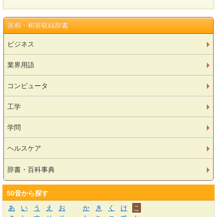
英和・和英収録辞書
ビジネス
業界用語
コンピュータ
工学
学問
ヘルスケア
辞書・百科事典
50音から探す
あ
い
う
え
お
か
き
く
け
こ