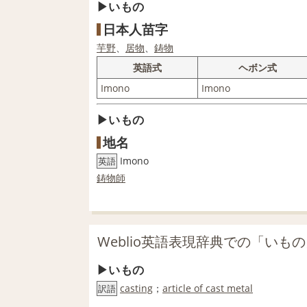
いもの
日本人苗字
芋
野
、
居物
、
鋳物
英語式
ヘボン式
Imono
Imono
いもの
地名
Imono
英語
鋳物師
Weblio英語表現辞典での「いも
いもの
casting
；
article of cast metal
訳語