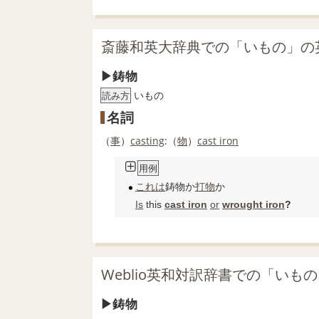
斎藤和英大辞典での「いもの」の
鋳物
いもの
読み方
名詞
（
事
）
casting
:（
物
）
cast iron
用例
これは
鋳物か
打物
か
Is
this
cast iron
or
wrought iron
?
Weblio英和対訳辞書での「いも
鋳物