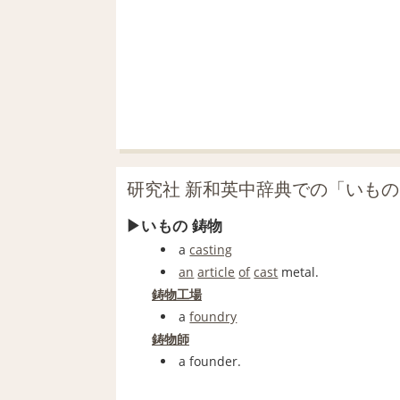
研究社 新和英中辞典での「いも
いもの 鋳物
a
casting
an
article
of
cast
metal.
鋳物工場
a
foundry
鋳物師
a founder.