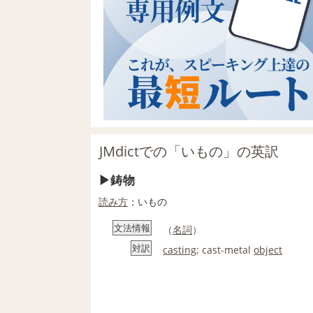
JMdictでの「いもの」の英訳
鋳物
読み方
：いもの
文法情報
（
名詞
）
対訳
casting
; cast-metal
object