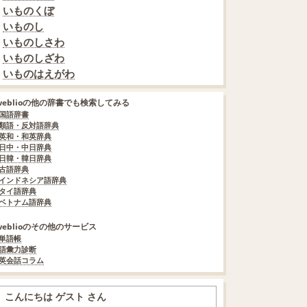
いものくぼ
いものし
いものしさわ
いものしざわ
いものはえがわ
weblioの他の辞書でも検索してみる
国語辞書
類語・反対語辞典
英和・和英辞典
日中・中日辞典
日韓・韓日辞典
古語辞典
インドネシア語辞典
タイ語辞典
ベトナム語辞典
weblioのその他のサービス
単語帳
語彙力診断
英会話コラム
こんにちは ゲスト さん