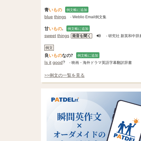
青
いもの
例文帳に追加
blue
things
- Weblio Email例文集
甘
いもの
.
例文帳に追加
sweet
things
発音を聞く
- 研究社 新英和中辞
例文
良
いもの
なの?
例文帳に追加
Is it
good
?
- 映画・海外ドラマ英語字幕翻訳辞書
>>例文の一覧を見る