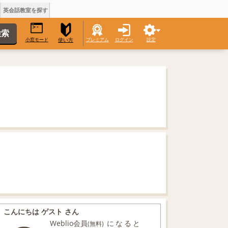
英会話教室を探す
小窓モード
プレミアム
ログイン
設定
使い方
こんにちは ゲスト さん
Weblio会員
になると
(無料)