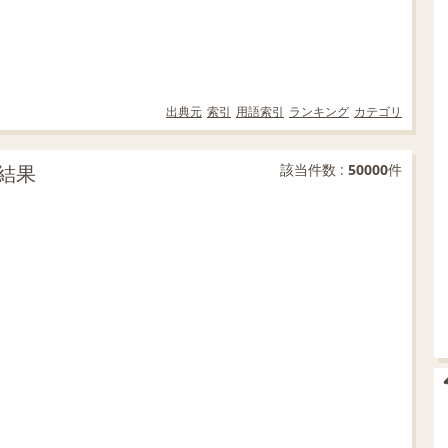
出典元
索引
用語索引
ランキング
カテゴリ
結果
該当件数 :
50000
件