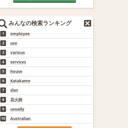
みんなの検索ランキング
employee
1
use
2
various
3
services
4
house
5
Katakame
6
diet
7
花火師
8
usually
9
Australian
10