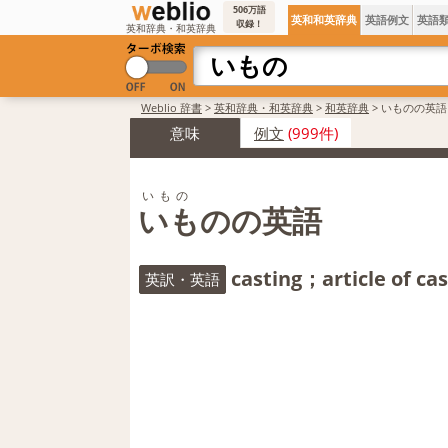
506万語
英和和英辞典
英語例文
英語
収録！
英和辞典・和英辞典
Weblio 辞書
>
英和辞典・和英辞典
>
和英辞典
>
いものの英語
意味
例文
(999件)
いもの
いものの英語
casting；article of ca
英訳・英語