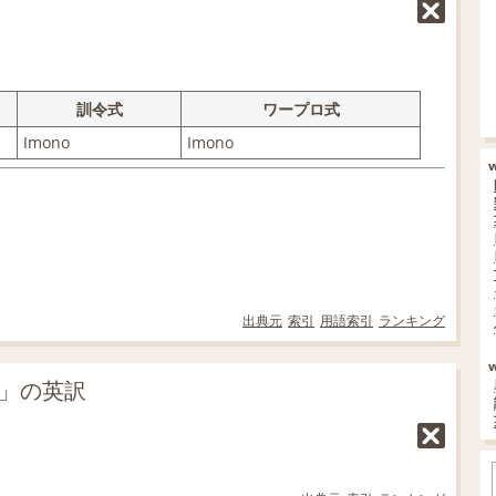
訓令式
ワープロ式
Imono
Imono
出典元
索引
用語索引
ランキング
の」の英訳