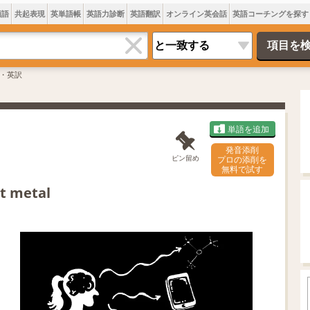
類語
共起表現
英単語帳
英語力診断
英語翻訳
オンライン英会話
英語コーチングを探す
・英訳
単語を追加
発音添削
ピン留め
プロの添削を
無料で試す
st metal