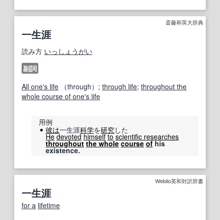
斎藤和英大辞典
一生涯
読み方
いっしょうがい
副詞
All one's life
（through）;
through life
;
throughout the
whole course of one's life
用例
彼は
一生涯
科学
を
研究
した
He
devoted
himself
to
scientific researches
throughout
the whole
course
of
his
existence.
Weblio英和対訳辞書
一生涯
for a
lifetime