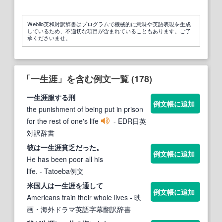
Weblio英和対訳辞書はプログラムで機械的に意味や英語表現を生成
しているため、不適切な項目が含まれていることもあります。ご了
承くださいませ。
「一生涯」を含む例文一覧 (178)
一生涯
服する刑
例文帳に追加
the punishment of being put in prison
for the rest of one's life
- EDR日英
対訳辞書
彼は
一生涯
貧乏だった。
例文帳に追加
He has been poor all his
life.
- Tatoeba例文
米国人は
一生涯
を通して
例文帳に追加
Americans train their whole lives
- 映
画・海外ドラマ英語字幕翻訳辞書