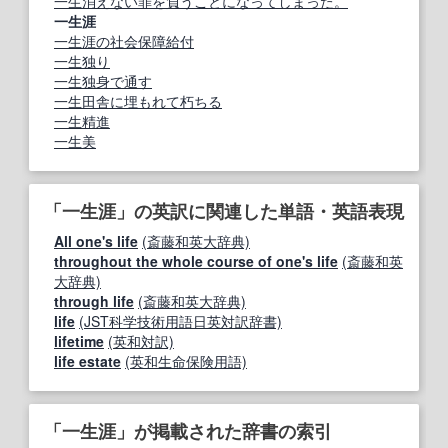
一生消えない罪を負うことになってしまった。
一生涯
一生涯の社会保障給付
一生独り
一生独身で通す
一生田舎に埋もれて朽ちる
一生精進
一生美
「一生涯」の英訳に関連した単語・英語表現
All one's life
(斎藤和英大辞典)
throughout the whole course of one's life
(斎藤和英
大辞典)
through life
(斎藤和英大辞典)
life
(JST科学技術用語日英対訳辞書)
lifetime
(英和対訳)
life estate
(英和生命保険用語)
「一生涯」が掲載された辞書の索引