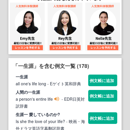
「一生涯」を含む例文一覧 (178)
一生涯
例文帳に追加
all one's life long
- Eゲイト英和辞典
人間の
一生涯
例文帳に追加
a person's entire life
- EDR日英対
訳辞書
生涯
一
愛しているのか?
例文帳に追加
Is she the love of your life?
- 映画・海
外ドラマ英語字幕翻訳辞書