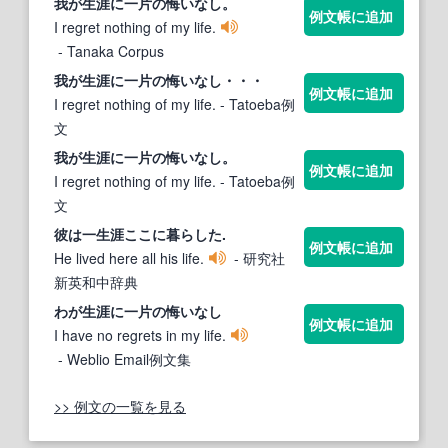
我が
生涯
に
一
片の悔いなし。
例文帳に追加
I regret nothing of my life.
- Tanaka Corpus
我が
生涯
に
一
片の悔いなし・・・
例文帳に追加
I regret nothing of my life.
- Tatoeba例
文
我が
生涯
に
一
片の悔いなし。
例文帳に追加
I regret nothing of my life.
- Tatoeba例
文
彼は
一生涯
ここに暮らした.
例文帳に追加
He lived here all his life.
- 研究社
新英和中辞典
わが
生涯
に
一
片の悔いなし
例文帳に追加
I have no regrets in my life.
- Weblio Email例文集
>> 例文の一覧を見る