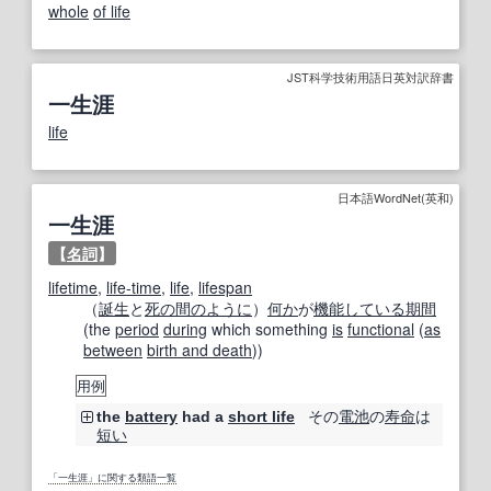
whole
of life
JST科学技術用語日英対訳辞書
一生涯
life
日本語WordNet(英和)
一生涯
【
名詞
】
lifetime
,
life-time
,
life
,
lifespan
（
誕生
と
死の
間の
ように
）
何か
が
機能
している
期間
(the
period
during
which something
is
functional
(
as
between
birth and death
))
用例
その
電池
の
寿命
は
the
battery
had a
short life
短い
「一生涯」に関する類語一覧