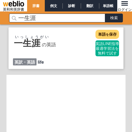
辞書
例文
診断
翻訳
単語帳
英和和英辞書
ログイン
単語
保存
を
いっしょうがい
一生涯
の英語
英語LINE指導
最適学習法を
無料で試す
英訳・英語
life