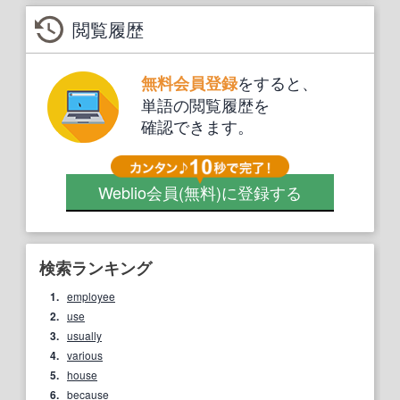
閲覧履歴
をすると、
無料会員登録
単語の閲覧履歴を
確認できます。
Weblio会員
(無料)
に登録する
検索ランキング
1.
employee
2.
use
3.
usually
4.
various
5.
house
6.
because