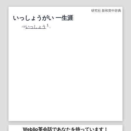
研究社 新和英中辞典
いっしょうがい 一生涯
１
⇒
いっしょう
.
Weblio英会話であなたを待っています！