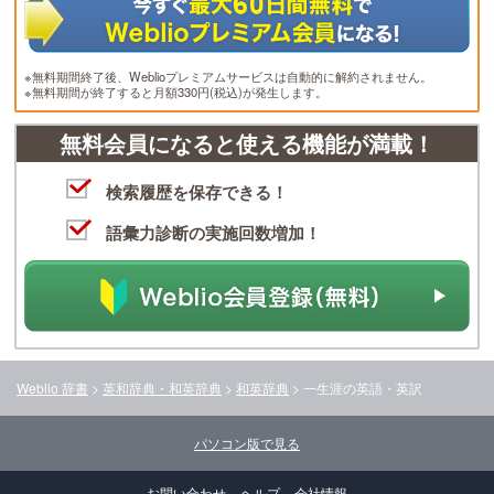
※無料期間終了後、Weblioプレミアムサービスは自動的に解約されません。
※無料期間が終了すると月額330円(税込)が発生します。
無料会員になると使える機能が満載！
検索履歴を保存できる！
語彙力診断の実施回数増加！
Weblio 辞書
>
英和辞典・和英辞典
>
和英辞典
>
一生涯
の英語・英訳
パソコン版で見る
お問い合わせ
ヘルプ
会社情報