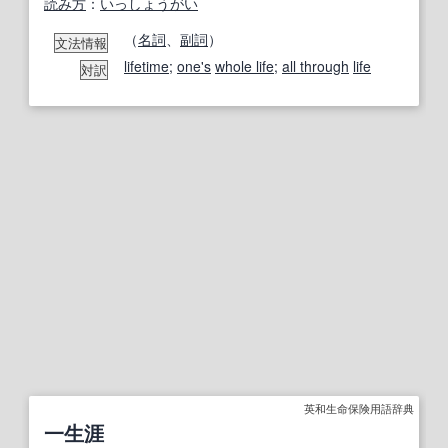
読み方
：
いっしょうがい
（
名詞
、
副詞
）
文法情報
lifetime
;
one's
whole life
;
all through
life
対訳
英和生命保険用語辞典
一生涯