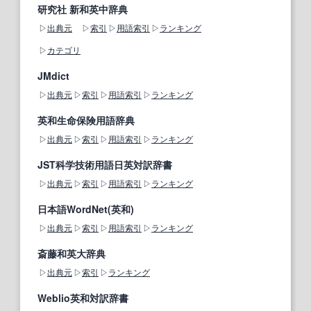
研究社 新和英中辞典
出典元
索引
用語索引
ランキング
カテゴリ
JMdict
出典元
索引
用語索引
ランキング
英和生命保険用語辞典
出典元
索引
用語索引
ランキング
JST科学技術用語日英対訳辞書
出典元
索引
用語索引
ランキング
日本語WordNet(英和)
出典元
索引
用語索引
ランキング
斎藤和英大辞典
出典元
索引
ランキング
Weblio英和対訳辞書