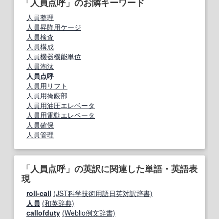
「人員点呼」のお隣キーワード
人員整理
人員昇降用ケージ
人員検査
人員構成
人員機器機能単位
人員淘汰
人員点呼
人員用リフト
人員用掩蔽部
人員用油圧エレベータ
人員用電動エレベータ
人員確保
人員管理
「人員点呼」の英訳に関連した単語・英語表
現
roll-call
(JST科学技術用語日英対訳辞書)
人員
(和英辞典)
callofduty
(Weblio例文辞書)