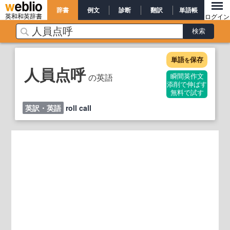
辞書
例文
診断
翻訳
単語帳
英和和英辞書
ログイン
単語
保存
を
人員点呼
の英語
瞬間英作文
添削で伸ばす
無料で試す
英訳・英語
roll call