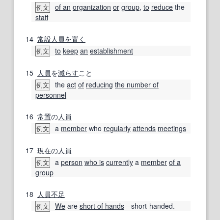
of an
organization
or
group
,
to
reduce
the
例文
staff
14
常設
人員
を置く
to
keep
an
establishment
例文
15
人員
を
減らす
こと
the
act
of
reducing
the number of
例文
personnel
16
常置
の
人員
a
member
who
regularly
attends
meetings
例文
17
現在の
人員
a
person
who is
currently
a
member
of a
例文
group
18
人員不足
We
are
short of hands
―short-handed.
例文