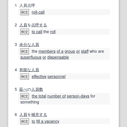
1
人員点呼
roll-call
例文
2
人員
を
点呼する
to call
the
roll
例文
3
余分な
人員
the
members
of a
group
or
staff
who are
例文
superfluous
or
dispensable
4
有能な
人員
effective
personnel
例文
5
延べ
の
人員
数
the total
number of
person-days
for
例文
something
6
人員
を
補充する
to
fill a vacancy
例文