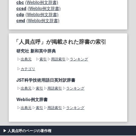
cbc
(Weblio例文辞書)
ccsd
(Weblio例文辞書)
cdp
(Weblio例文辞書)
cmd
(Weblio例文辞書)
「人員点呼」が掲載された辞書の索引
研究社 新和英中辞典
出典元
索引
用語索引
ランキング
カテゴリ
JST科学技術用語日英対訳辞書
出典元
索引
用語索引
ランキング
Weblio例文辞書
出典元
索引
用語索引
ランキング
人員点呼のページの著作権