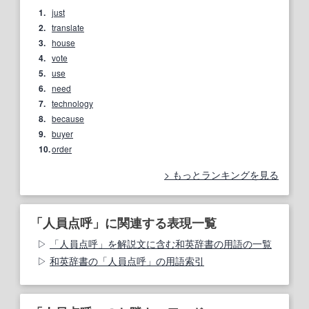
1.
just
2.
translate
3.
house
4.
vote
5.
use
6.
need
7.
technology
8.
because
9.
buyer
10.
order
もっとランキングを見る
「人員点呼」に関連する表現一覧
「人員点呼」を解説文に含む和英辞書の用語の一覧
和英辞書の「人員点呼」の用語索引