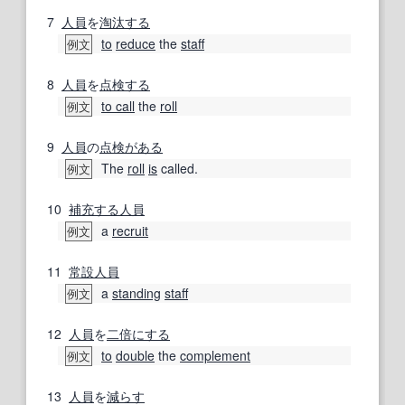
7
人員
を
淘汰する
to
reduce
the
staff
例文
8
人員
を
点検する
to call
the
roll
例文
9
人員
の
点検
がある
The
roll
is
called.
例文
10
補充する
人員
a
recruit
例文
11
常設
人員
a
standing
staff
例文
12
人員
を
二倍
にする
to
double
the
complement
例文
13
人員
を
減らす