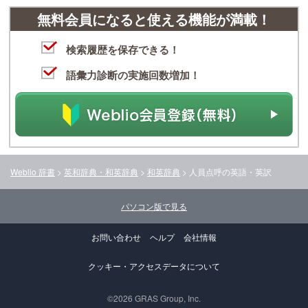
無料会員になると使える機能が満載！
検索履歴を保存できる！
語彙力診断の実施回数増加！
Weblio 辞書
>
英和辞典・和英辞典
>
和英辞典
>
人員点呼
の英語・英訳
パソコン版で見る
お問い合わせ
ヘルプ
会社情報
クッキー・アクセスデータについて
©2026 GRAS Group, Inc.