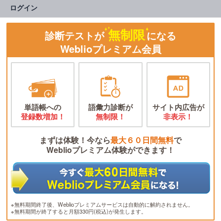
ログイン
無制限
診断テストが
になる
Weblioプレミアム会員
単語帳への
語彙力診断が
サイト内広告が
登録数増加！
無制限！
非表示！
まずは体験！今なら
最大６０日間無料
で
Weblioプレミアム体験ができます！
※無料期間終了後、Weblioプレミアムサービスは自動的に解約されません。
※無料期間が終了すると月額330円(税込)が発生します。