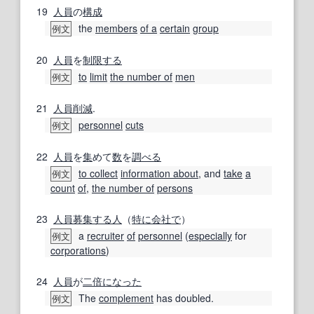
19
人員
の
構成
the
members
of a
certain
group
例文
20
人員
を
制限する
to
limit
the number of
men
例文
21
人員削減
.
personnel
cuts
例文
22
人員
を
集
めて
数
を
調べる
to collect
information about
, and
take
a
例文
count
of
,
the number of
persons
23
人員
募集する
人
（
特に
会社で
）
a
recruiter
of
personnel
(
especially
for
例文
corporations
)
24
人員
が
二倍
になった
The
complement
has doubled.
例文