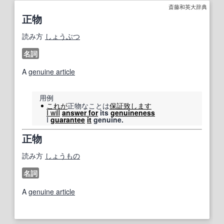
斎藤和英大辞典
正物
読み方
しょうぶつ
名詞
A
genuine article
用例
これが
正物なことは
保証
致します
I will
answer for
its
genuineness
I
guarantee
it
genuine.
正物
読み方
しょうもの
名詞
A
genuine article