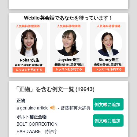
Weblio英会話であなたを待っています！
「正物」を含む例文一覧 (19643)
正物
例文帳に追加
a genuine article
- 斎藤和英大辞典
ボルト補
正
金
物
例文帳に追加
BOLT CORRECTION
HARDWARE
- 特許庁