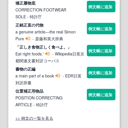
矯
正
履
物
底
例文帳に追加
CORRECTION FOOTWEAR
SOLE
- 特許庁
正
銘
正
直の代
物
例文帳に追加
a genuine article―the real Simon
Pure
- 斎藤和英大辞典
「
正
しき食
物
正
しく食べよ。」
例文帳に追加
Eat right foods.'
- Wikipedia日英京
都関連文書対訳コーパス
書
物
の
正
編
例文帳に追加
a main part of a book
- EDR日英
対訳辞書
位置補
正
用
物
品
例文帳に追加
POSITION CORRECTING
ARTICLE
- 特許庁
>> 例文の一覧を見る