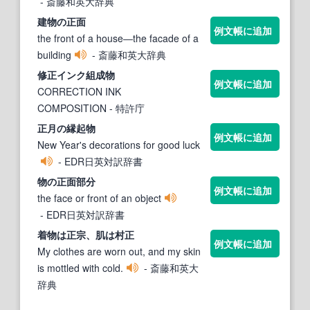
- 斎藤和英大辞典
建
物
の
正
面
例文帳に追加
the front of a house―the facade of a
building
- 斎藤和英大辞典
修
正
インク組成
物
例文帳に追加
CORRECTION INK
COMPOSITION
- 特許庁
正
月の縁起
物
例文帳に追加
New Year's decorations for good luck
- EDR日英対訳辞書
物
の
正
面部分
例文帳に追加
the face or front of an object
- EDR日英対訳辞書
着
物
は
正
宗、肌は村
正
例文帳に追加
My clothes are worn out, and my skin
is mottled with cold.
- 斎藤和英大
辞典