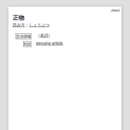
JMdict
正物
読み方
：
しょうぶつ
（
名詞
）
文法情報
genuine article
対訳