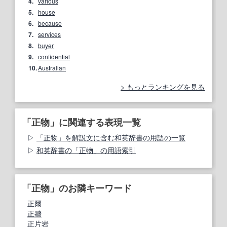
4.
various
5.
house
6.
because
7.
services
8.
buyer
9.
confidential
10.
Australian
もっとランキングを見る
「正物」に関連する表現一覧
「正物」を解説文に含む和英辞書の用語の一覧
和英辞書の「正物」の用語索引
「正物」のお隣キーワード
正爾
正牆
正片岩