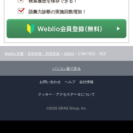
検索履歴を保存できる！
語彙力診断の実施回数増加！
Weblio 辞書
>
英和辞典・和英辞典
>
JMdict
>
正物
の英語・英訳
パソコン版で見る
お問い合わせ
ヘルプ
会社情報
クッキー・アクセスデータについて
©2026 GRAS Group, Inc.