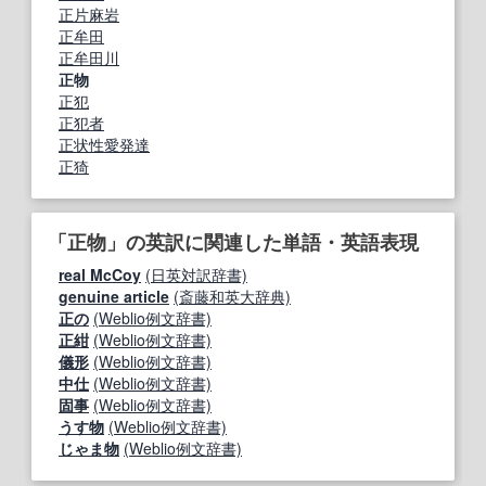
正片麻岩
正牟田
正牟田川
正物
正犯
正犯者
正状性愛発達
正猗
「正物」の英訳に関連した単語・英語表現
real McCoy
(日英対訳辞書)
genuine article
(斎藤和英大辞典)
正の
(Weblio例文辞書)
正紺
(Weblio例文辞書)
儀形
(Weblio例文辞書)
中仕
(Weblio例文辞書)
固事
(Weblio例文辞書)
うす物
(Weblio例文辞書)
じゃま物
(Weblio例文辞書)