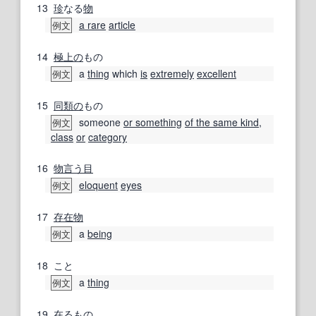
13
珍
なる
物
a rare
article
例文
14
極上の
もの
a
thing
which
is
extremely
excellent
例文
15
同類の
もの
someone
or something
of the same kind
,
例文
class
or
category
16
物言う
目
eloquent
eyes
例文
17
存在
物
a
being
例文
18
こと
a
thing
例文
19
在る
もの