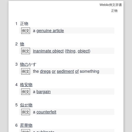
Weblio例文辞書
正物
1
正物
a
genuine article
例文
2
物
inanimate object
(
thing
,
object
)
例文
3
物の
かす
the
dregs
or
sediment
of
something
例文
4
格安
物
a
bargain
例文
5
似せ物
a
counterfeit
例文
6
昇華物
a
sublimate