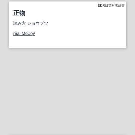
EDR日英対訳辞書
正物
読み方
ショウブツ
real McCoy