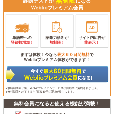
無制限
診断テストが
になる
Weblioプレミアム会員
単語帳への
語彙力診断が
サイト内広告が
登録数増加！
無制限！
非表示！
まずは体験！今なら
最大６０日間無料
で
Weblioプレミアム体験ができます！
※無料期間終了後、Weblioプレミアムサービスは自動的に解約されません。
※無料期間が終了すると月額330円(税込)が発生します。
無料会員になると使える機能が満載！