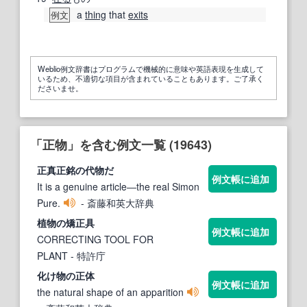
a
thing
that
exits
例文
Weblio例文辞書はプログラムで機械的に意味や英語表現を生成して
いるため、不適切な項目が含まれていることもあります。ご了承く
ださいませ。
「正物」を含む例文一覧 (19643)
正
真
正
銘の代
物
だ
例文帳に追加
It is a genuine article―the real Simon
Pure.
- 斎藤和英大辞典
植
物
の矯
正
具
例文帳に追加
CORRECTING TOOL FOR
PLANT
- 特許庁
化け
物
の
正
体
例文帳に追加
the natural shape of an apparition