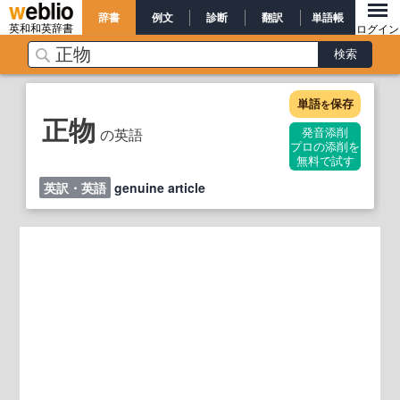
辞書
例文
診断
翻訳
単語帳
英和和英辞書
ログイン
単語
保存
を
正物
の英語
発音添削
プロの添削を
無料で試す
英訳・英語
genuine article