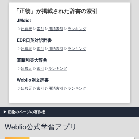
「正物」が掲載された辞書の索引
JMdict
出典元
索引
用語索引
ランキング
EDR日英対訳辞書
出典元
索引
用語索引
ランキング
斎藤和英大辞典
出典元
索引
ランキング
Weblio例文辞書
出典元
索引
用語索引
ランキング
正物のページの著作権
Weblio公式学習アプリ