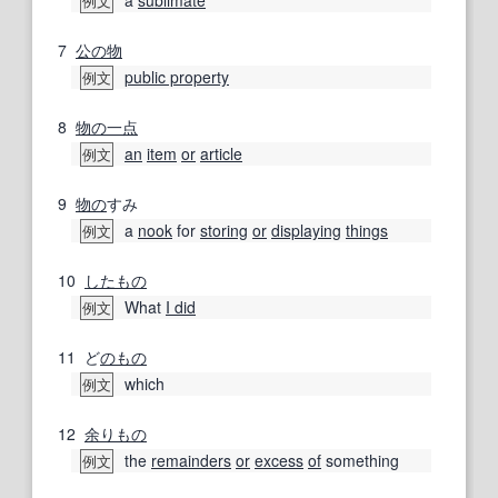
例文
7
公の
物
public property
例文
8
物の
一点
an
item
or
article
例文
9
物の
すみ
a
nook
for
storing
or
displaying
things
例文
10
したもの
What
I did
例文
11
ど
のもの
which
例文
12
余りもの
the
remainders
or
excess
of
something
例文