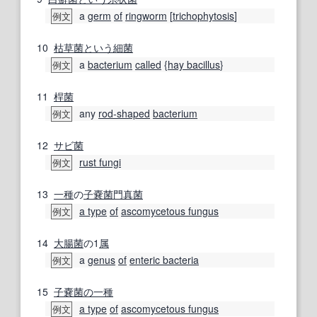
a
germ
of
ringworm
[
trichophytosis
]
例文
10
枯草菌
という
細菌
a
bacterium
called
{
hay bacillus
}
例文
11
桿菌
any
rod-shaped
bacterium
例文
12
サビ
菌
rust fungi
例文
13
一種
の
子嚢菌門
真菌
a type
of
ascomycetous fungus
例文
14
大腸菌
の1
属
a
genus
of
enteric bacteria
例文
15
子嚢菌
の一種
a type
of
ascomycetous fungus
例文