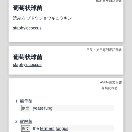
EDR日英対訳辞書
葡萄状球菌
読み方
ブドウジョウキュウキン
staphylococcus
日英・英日専門用語辞書
葡萄状球菌
staphylococcus
Weblio例文辞書
葡萄状球菌
1
醸母
菌
yeast
fungi
例文
2
醗酵
菌
the
ferment
fungus
例文