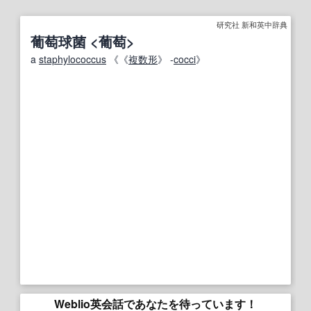
研究社 新和英中辞典
葡萄球菌 <葡萄>
a
staphylococcus
《《
複数形
》 ‐
cocci
》
Weblio英会話であなたを待っています！