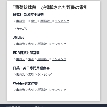
「葡萄状球菌」が掲載された辞書の索引
研究社 新和英中辞典
出典元
索引
用語索引
ランキング
カテゴリ
JMdict
出典元
索引
用語索引
ランキング
EDR日英対訳辞書
出典元
索引
用語索引
ランキング
日英・英日専門用語辞書
出典元
索引
ランキング
Weblio例文辞書
出典元
索引
用語索引
ランキング