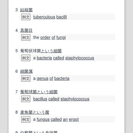
3
結核菌
tuberculous
bacilli
例文
4
真菌
目
the
order
of
fungi
例文
5
葡萄状球菌
という
細菌
a
bacteria
called
staphylococcus
例文
6
細菌
属
a
genus
of
bacteria
例文
7
葡萄球菌
という
細菌
bacillus
called
staphylococcus
例文
8
麦角菌
という
菌
a
fungus
called
an
ergot
例文
9
白癬菌
という
糸状菌