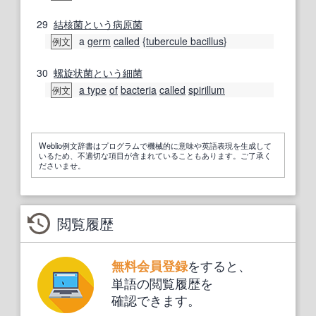
29
結核菌
という
病原菌
a
germ
called
{
tubercule bacillus
}
例文
30
螺旋状菌
という
細菌
a type
of
bacteria
called
spirillum
例文
Weblio例文辞書はプログラムで機械的に意味や英語表現を生成して
いるため、不適切な項目が含まれていることもあります。ご了承く
ださいませ。
閲覧履歴
をすると、
無料会員登録
単語の閲覧履歴を
確認できます。