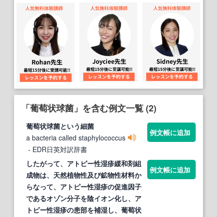
「葡萄状球菌」を含む例文一覧 (2)
葡萄状球菌
という細菌
例文帳に追加
a bacteria called staphylococcus
- EDR日英対訳辞書
したがって、アトピー性湿疹緩和剤組
例文帳に追加
成物は、天然植物性及び鉱物性材料か
らなって、アトピー性湿疹の促進因子
であるオゾン分子を陰イオン化し、ア
トピー性湿疹の患部を補湿し、
葡萄状