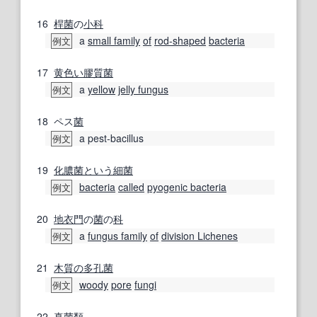
16
桿菌
の
小
科
a
small family
of
rod-shaped
bacteria
例文
17
黄色い
膠質
菌
a
yellow
jelly fungus
例文
18
ペス
菌
a pest-bacillus
例文
19
化膿菌
という
細菌
bacteria
called
pyogenic bacteria
例文
20
地衣
門
の
菌
の
科
a
fungus family
of
division Lichenes
例文
21
木質の
多孔
菌
woody
pore
fungi
例文
22
真菌類