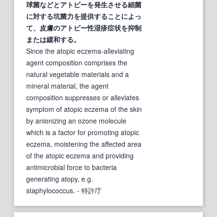
球菌
などとアトピーを発生させる細菌
に対する坑菌力を提供することによっ
て、皮膚のアトピー性湿疹症
状
を抑制
または緩和する。
Since the atopic eczema-alleviating
agent composition comprises the
natural vegetable materials and a
mineral material, the agent
composition suppresses or alleviates
symptom of atopic eczema of the skin
by anionizing an ozone molecule
which is a factor for promoting atopic
eczema, moistening the affected area
of the atopic eczema and providing
antimicrobial force to bacteria
generating atopy, e.g.
staphylococcus.
- 特許庁