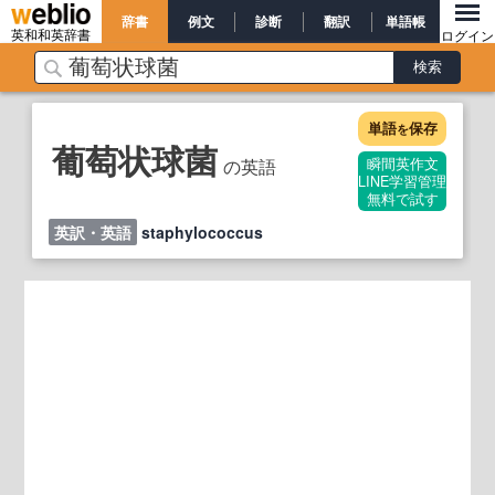
辞書
例文
診断
翻訳
単語帳
英和和英辞書
ログイン
単語
保存
を
葡萄状球菌
の英語
瞬間英作文
LINE学習管理
無料で試す
英訳・英語
staphylococcus