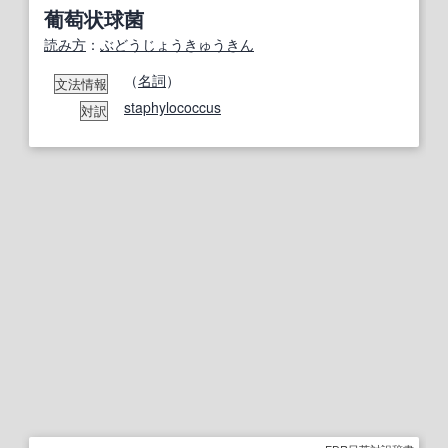
葡萄状球菌
読み方
：
ぶどうじょうきゅうきん
（
名詞
）
文法情報
staphylococcus
対訳