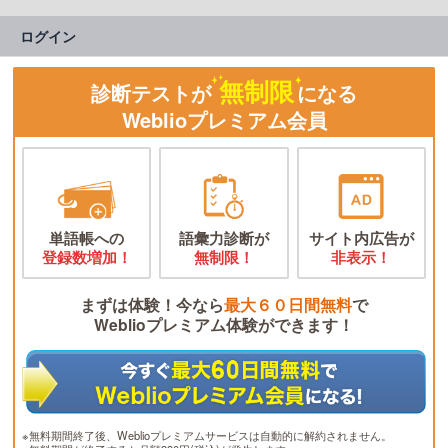
ログイン
無制限
診断テストが
になる
Weblioプレミアム会員
単語帳への
語彙力診断が
サイト内広告が
登録数増加！
無制限！
非表示！
まずは体験！今なら
最大６０日間無料
で
Weblioプレミアム体験ができます！
※無料期間終了後、Weblioプレミアムサービスは自動的に解約されません。