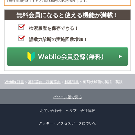
※無料期間が終了すると月額330円(税込)が発生します。
無料会員になると使える機能が満載！
検索履歴を保存できる！
語彙力診断の実施回数増加！
Weblio 辞書
>
英和辞典・和英辞典
>
和英辞典
>
葡萄状球菌
の英語・英訳
パソコン版で見る
お問い合わせ
ヘルプ
会社情報
クッキー・アクセスデータについて