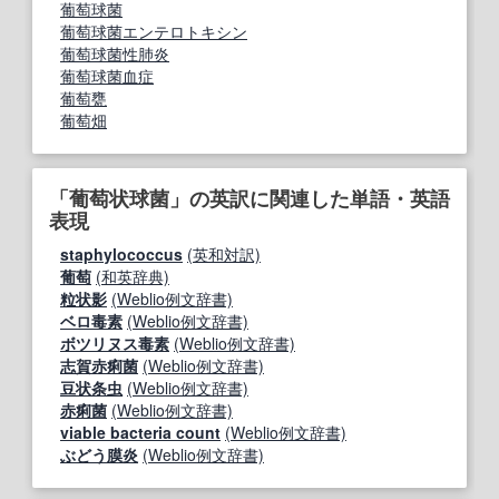
葡萄球菌
葡萄球菌エンテロトキシン
葡萄球菌性肺炎
葡萄球菌血症
葡萄甕
葡萄畑
「葡萄状球菌」の英訳に関連した単語・英語
表現
staphylococcus
(英和対訳)
葡萄
(和英辞典)
粒状影
(Weblio例文辞書)
ベロ毒素
(Weblio例文辞書)
ボツリヌス毒素
(Weblio例文辞書)
志賀赤痢菌
(Weblio例文辞書)
豆状条虫
(Weblio例文辞書)
赤痢菌
(Weblio例文辞書)
viable bacteria count
(Weblio例文辞書)
ぶどう膜炎
(Weblio例文辞書)