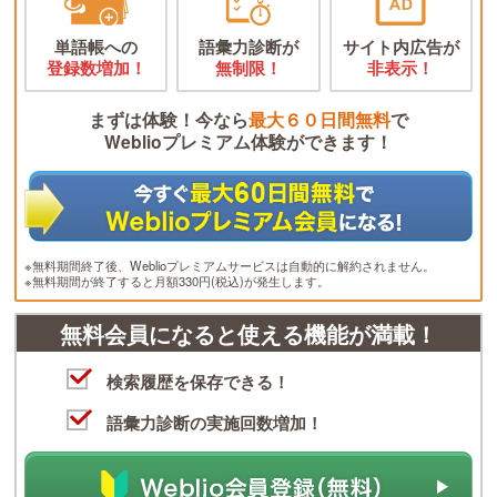
単語帳への
語彙力診断が
サイト内広告が
登録数増加！
無制限！
非表示！
まずは体験！今なら
最大６０日間無料
で
Weblioプレミアム体験ができます！
※無料期間終了後、Weblioプレミアムサービスは自動的に解約されません。
※無料期間が終了すると月額330円(税込)が発生します。
無料会員になると使える機能が満載！
検索履歴を保存できる！
語彙力診断の実施回数増加！