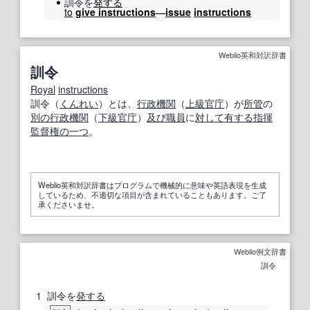
訓令を
発する
to
give instructions
―
issue
instructions
Weblio英和対訳辞書
訓令
Royal
instructions
訓令（
くんれい
）とは、
行政機関
（
上級
官庁
）が
所管
の
別の
行政機関
（
下級官庁
）
及び
職員
に
対して
有する
指揮
監督
権
の一つ
。
Weblio英和対訳辞書はプログラムで機械的に意味や英語表現を生成
しているため、不適切な項目が含まれていることもあります。ご了
承くださいませ。
Weblio例文辞書
訓令
1
訓令を
発する