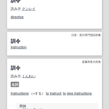
訓令
読み方
クンレイ
directive
日英・英日専門用語辞書
訓令
instruction
斎藤和英大辞典
訓令
読み方
くんれい
名詞
Instructions
:（=する）
to
instruct
;
to
give instructions
用例