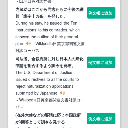
- EDR日英対訳辞書
内蔵助はここから同志たちに今後の綱
例文帳に追加
領「
訓令
十カ条」を発した。
During his stay, he issued 'the Ten
Instructions' to his comrades, which
showed the outline of their general
plan.
- Wikipedia日英京都関連文書
対訳コーパス
司法省、全裁判所に対し日本人の帰化
例文帳に追加
申請を拒否するよう
訓令
を発布。
The U.S. Department of Justice
issued directives to all the courts to
reject naturalization applications
submitted by Japanese.
- Wikipedia日英京都関連文書対訳コー
パス
(在外大使などの要請に応じ本国政府
例文帳に追加
が)回答として
訓令
を発する