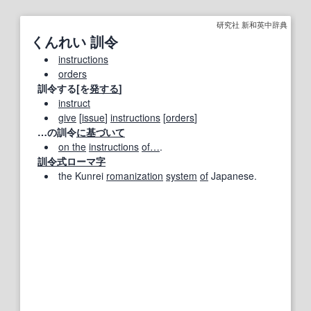
研究社 新和英中辞典
くんれい 訓令
instructions
orders
訓令する[を
発する
]
instruct
give
[
issue
]
instructions
[
orders
]
…の訓令
に基づいて
on the
instructions
of…
.
訓令式ローマ字
the Kunrei
romanization
system
of
Japanese.