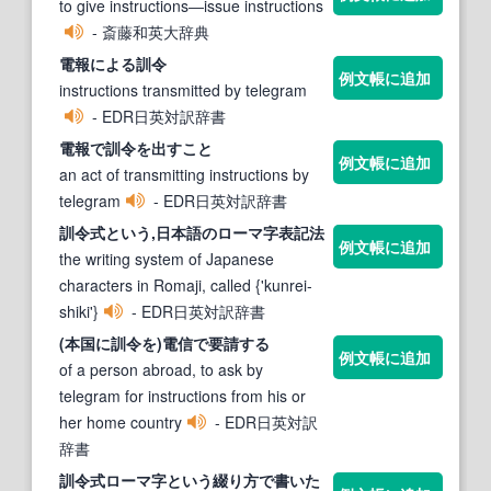
to give instructions―issue instructions
- 斎藤和英大辞典
電報による
訓令
例文帳に追加
instructions transmitted by telegram
- EDR日英対訳辞書
電報で
訓令
を出すこと
例文帳に追加
an act of transmitting instructions by
telegram
- EDR日英対訳辞書
訓令
式という,日本語のローマ字表記法
例文帳に追加
the writing system of Japanese
characters in Romaji, called {'kunrei-
shiki'}
- EDR日英対訳辞書
(本国に
訓令
を)電信で要請する
例文帳に追加
of a person abroad, to ask by
telegram for instructions from his or
her home country
- EDR日英対訳
辞書
訓令
式ローマ字という綴り方で書いた