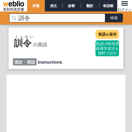
辞書
例文
診断
翻訳
単語帳
英和和英辞書
ログイン
単語
保存
を
くんれい
訓令
の英語
英語LINE指導
最適学習法を
無料で試す
英訳・英語
instructions