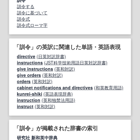
訓令する
訓令に基づいて
訓令式
訓令式ローマ字
「訓令」の英訳に関連した単語・英語表現
directive
(日英対訳辞書)
instructions
(JST科学技術用語日英対訳辞書)
give instructions
(英和対訳)
give orders
(英和対訳)
orders
(英和対訳)
cabinet notifications and directives
(和英教育用語)
kunrei-shiki
(英語表現辞典)
instruction
(英和独禁法用語)
instruct
(英和対訳)
「訓令」が掲載された辞書の索引
研究社 新和英中辞典