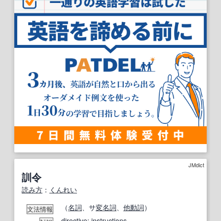
JMdict
訓令
読み方
：
くんれい
（
名詞
、サ
変名
詞
、
他動詞
）
文法情報
directive
;
instructions