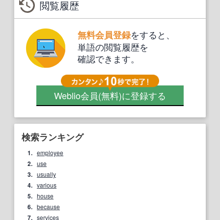
閲覧履歴
をすると、
無料会員登録
単語の閲覧履歴を
確認できます。
Weblio会員
(無料)
に登録する
検索ランキング
1.
employee
2.
use
3.
usually
4.
various
5.
house
6.
because
7.
services