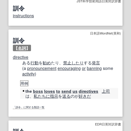
JST科学技術用語日英対訳辞書
訓令
instructions
日本語WordNet(英和)
訓令
【
名詞
】
directive
ある
行動
を
勧め
たり、
禁止
したり
する
発言
(a
pronouncement
encouraging
or
banning
some
activity
)
用例
上司
the
boss
loves
to
send
us
directives
は、
私たちに
指示
を
送る
のが
好きだ
「訓令」に関する類語一覧
EDR日英対訳辞書