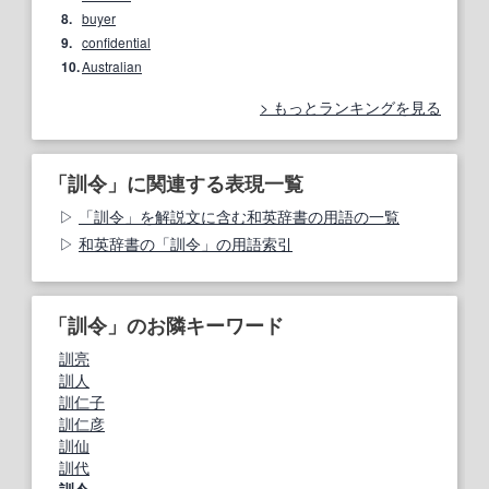
8.
buyer
9.
confidential
10.
Australian
もっとランキングを見る
「訓令」に関連する表現一覧
「訓令」を解説文に含む和英辞書の用語の一覧
和英辞書の「訓令」の用語索引
「訓令」のお隣キーワード
訓亮
訓人
訓仁子
訓仁彦
訓仙
訓代
訓令