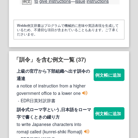
to
give instructions
―
issue
instructions
例文
Weblio例文辞書はプログラムで機械的に意味や英語表現を生成して
いるため、不適切な項目が含まれていることもあります。ご了承く
ださいませ。
「訓令」を含む例文一覧 (37)
上級の官庁から下部組織へ出す
訓令
の
例文帳に追加
通達
a notice of instruction from a higher
government office to a lower one
- EDR日英対訳辞書
訓令
式ローマ字という,日本語をローマ
例文帳に追加
字で書くときの綴り方
to write Japanese characters into
romaji called {kunrei-shiki Romaji}