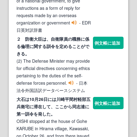
of a national government, to give
instructions as a form of reply for
requests made by an overseas
organization or government
- EDR
日英対訳辞書
２ 防衛大臣は、自衛隊員の職務に係
例文帳に追加
る倫理に関する
訓令
を定めることがで
きる。
(2) The Defense Minister may provide
for official directives concerning ethics
pertaining to the duties of the self-
defense forces personnel.
- 日本
法令外国語訳データベースシステム
大石は10月26日には川崎平間村軽部五
例文帳に追加
兵衛宅に滞在して、ここから同志達に
第一
訓令
を発した。
OISHI stopped at the house of Gohe
KARUBE in Hirama village, Kawasaki,
on October 26, and from there issued