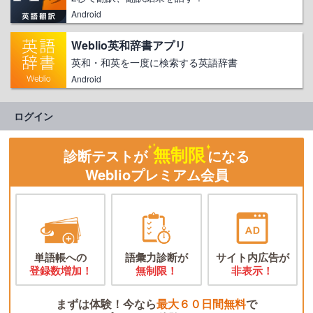
Android
Weblio英和辞書アプリ
英和・和英を一度に検索する英語辞書
Android
ログイン
無制限
診断テストが
になる
Weblioプレミアム会員
単語帳への
語彙力診断が
サイト内広告が
登録数増加！
無制限！
非表示！
まずは体験！今なら
最大６０日間無料
で