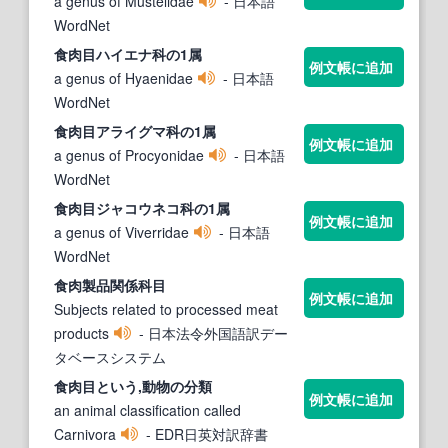
a genus of Mustelidae
- 日本語
WordNet
食肉目
ハイエナ科の1属
例文帳に追加
a genus of Hyaenidae
- 日本語
WordNet
食肉目
アライグマ科の1属
例文帳に追加
a genus of Procyonidae
- 日本語
WordNet
食肉目
ジャコウネコ科の1属
例文帳に追加
a genus of Viverridae
- 日本語
WordNet
食肉
製品関係科
目
例文帳に追加
Subjects related to processed meat
products
- 日本法令外国語訳デー
タベースシステム
食肉目
という,動物の分類
例文帳に追加
an animal classification called
Carnivora
- EDR日英対訳辞書