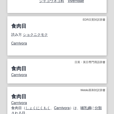
ジャコウネコ科
Viverridae
EDR日英対訳辞書
食肉目
読み方
ショクニクモク
Carnivora
日英・英日専門用語辞書
食肉目
Carnivora
Weblio英和対訳辞書
食肉目
Carnivora
食肉目（
しょくにくもく
、
Carnivora
）は、
哺乳綱
に
分類
される
目
。