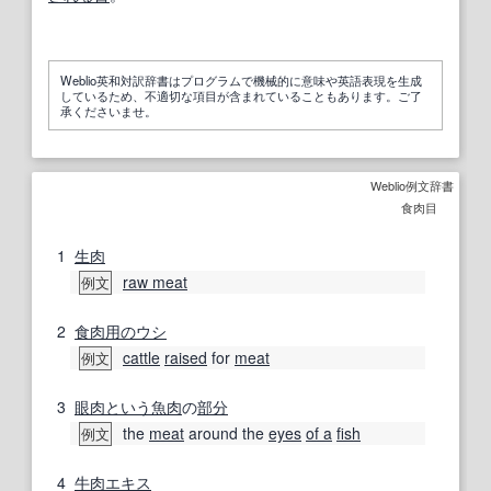
Weblio英和対訳辞書はプログラムで機械的に意味や英語表現を生成
しているため、不適切な項目が含まれていることもあります。ご了
承くださいませ。
Weblio例文辞書
食肉目
1
生肉
raw meat
例文
2
食肉
用の
ウシ
cattle
raised
for
meat
例文
3
眼
肉
という
魚肉
の
部分
the
meat
around the
eyes
of a
fish
例文
4
牛肉エキス