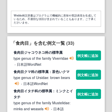
Weblio例文辞書はプログラムで機械的に意味や英語表現を生成して
いるため、不適切な項目が含まれていることもあります。ご了承く
ださいませ。
「食肉目」を含む例文一覧 (33)
食肉目
ジャコウネコ科の標準属
例文帳に追加
type genus of the family Viverridae
- 日本語WordNet
食肉目
クマ科の標準属：茶色いクマ
例文帳に追加
type genus of Ursidae: brown bears
- 日本語WordNet
食肉目
イタチ科の標準属：ミンクとイ
例文帳に追加
タチ
type genus of the family Mustelidae:
minks and weasels
- 日本語