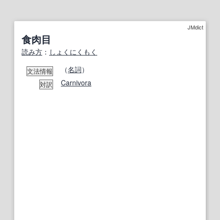
JMdict
食肉目
読み方
：
しょくにくもく
（
名詞
）
文法情報
Carnivora
対訳