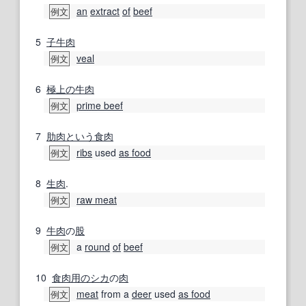
an
extract
of
beef
例文
5
子牛肉
veal
例文
6
極上の
牛肉
prime beef
例文
7
肋
肉
という
食肉
ribs
used
as food
例文
8
生肉
.
raw meat
例文
9
牛肉
の
股
a
round
of
beef
例文
10
食肉
用の
シカ
の
肉
meat
from a
deer
used
as food
例文