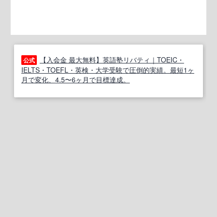
【入会金 最大無料】英語塾リバティ｜TOEIC・
公式
IELTS・TOEFL・英検・大学受験で圧倒的実績。最短1ヶ
月で変化、4.5〜6ヶ月で目標達成。