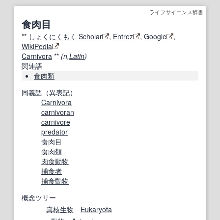
ライフサイエンス辞書
食肉目
**
しょくにくもく
Scholar
,
Entrez
,
Google
,
WikiPedia
Carnivora
**
(n,
Latin
)
関連語
食肉類
同義語（異表記）
Carnivora
carnivoran
carnivore
predator
食肉目
食肉類
肉食動物
捕食者
捕食動物
概念ツリー
真核生物
Eukaryota