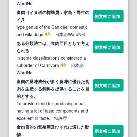
WordNet
食肉目
イヌ科の標準属：家畜・野生の
例文帳に追加
イヌ
type genus of the Canidae: domestic
and wild dogs
- 日本語WordNet
ある分類法では、
食肉
亜
目
として考え
例文帳に追加
られる
in some classifications considered a
suborder of Carnivora
- 日本語
WordNet
食肉
の呈味成分が多く食味に優れた
食
例文帳に追加
肉
を生産する飼料を提供することを
目
的とする。
To provide feed for producing meat
having a lot of taste components and
excellent in taste.
- 特許庁
食肉目
的の繁殖用及びそれに適した動
例文帳に追加
物