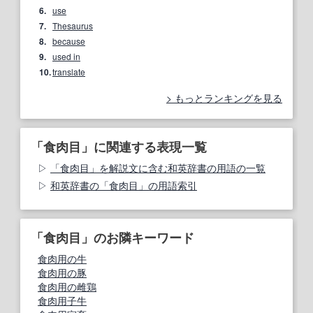
6.
use
7.
Thesaurus
8.
because
9.
used in
10.
translate
もっとランキングを見る
「食肉目」に関連する表現一覧
「食肉目」を解説文に含む和英辞書の用語の一覧
和英辞書の「食肉目」の用語索引
「食肉目」のお隣キーワード
食肉用の牛
食肉用の豚
食肉用の雌鶏
食肉用子牛