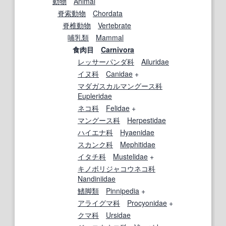
動物
Animal
脊索動物
Chordata
脊椎動物
Vertebrate
哺乳類
Mammal
食肉目
Carnivora
レッサーパンダ科
Ailuridae
イヌ科
Canidae
+
マダガスカルマングース科
Eupleridae
ネコ科
Felidae
+
マングース科
Herpestidae
ハイエナ科
Hyaenidae
スカンク科
Mephitidae
イタチ科
Mustelidae
+
キノボリジャコウネコ科
Nandiniidae
鰭脚類
Pinnipedia
+
アライグマ科
Procyonidae
+
クマ科
Ursidae