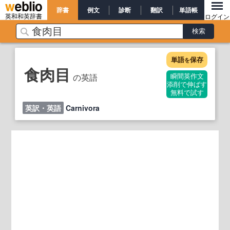
辞書
例文
診断
翻訳
単語帳
英和和英辞書
ログイン
単語
保存
を
食肉目
の英語
瞬間英作文
添削で伸ばす
無料で試す
英訳・英語
Carnivora