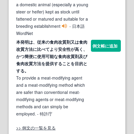
a domestic animal (especially a young
steer or heifer) kept as stock until
fattened or matured and suitable for a
breeding establishment
- 日本語
WordNet
本発明は、従来の
食肉
改質剤又は
食肉
例文帳に追加
改質方法に比べてより安全性が高く、
かつ簡便に使用可能な
食肉
改質剤及び
食肉
改質方法を提供することを
目
的と
する。
To provide a meat-modifying agent
and a meat-modifying method which
are safer than conventional meat-
modifying agents or meat-modifying
methods and can simply be
employed.
- 特許庁
>> 例文の一覧を見る