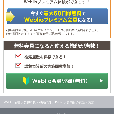
Weblioプレミアム体験ができます！
※無料期間終了後、Weblioプレミアムサービスは自動的に解約されません。
※無料期間が終了すると月額330円(税込)が発生します。
無料会員になると使える機能が満載！
検索履歴を保存できる！
語彙力診断の実施回数増加！
Weblio 辞書
>
英和辞典・和英辞典
>
JMdict
>
食肉目
の英語・英訳