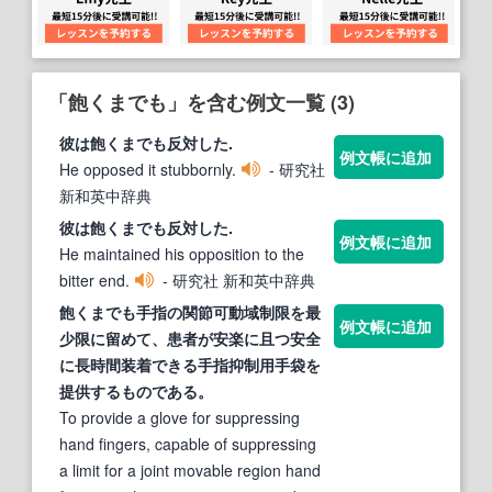
「飽くまでも」を含む例文一覧 (3)
彼は
飽くまでも
反対した.
例文帳に追加
He opposed it stubbornly.
- 研究社
新和英中辞典
彼は
飽くまでも
反対した.
例文帳に追加
He maintained his opposition to the
bitter end.
- 研究社 新和英中辞典
飽くまでも
手指の関節可動域制限を最
例文帳に追加
少限に留めて、患者が安楽に且つ安全
に長時間装着できる手指抑制用手袋を
提供するものである。
To provide a glove for suppressing
hand fingers, capable of suppressing
a limit for a joint movable region hand