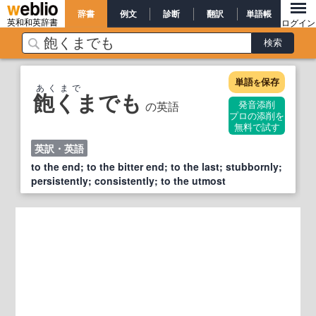
辞書
例文
診断
翻訳
単語帳
英和和英辞書
ログイン
単語
保存
を
あくまで
飽くまでも
の英語
発音添削
プロの添削を
無料で試す
英訳・英語
to the end; to the bitter end; to the last; stubbornly;
persistently; consistently; to the utmost