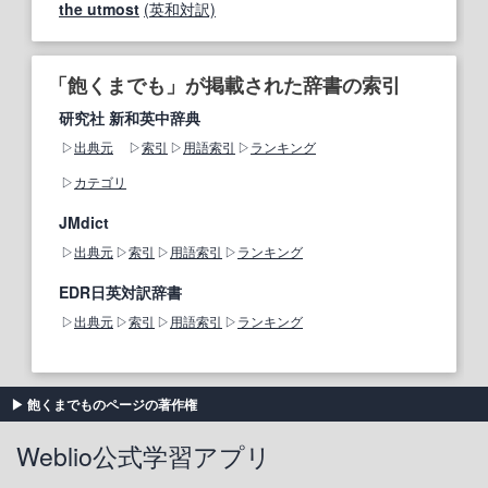
the utmost
(英和対訳)
「飽くまでも」が掲載された辞書の索引
研究社 新和英中辞典
出典元
索引
用語索引
ランキング
カテゴリ
JMdict
出典元
索引
用語索引
ランキング
EDR日英対訳辞書
出典元
索引
用語索引
ランキング
飽くまでものページの著作権
Weblio公式学習アプリ