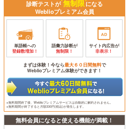
無制限
診断テストが
になる
Weblioプレミアム会員
単語帳への
語彙力診断が
サイト内広告が
登録数増加！
無制限！
非表示！
まずは体験！今なら
最大６０日間無料
で
Weblioプレミアム体験ができます！
※無料期間終了後、Weblioプレミアムサービスは自動的に解約されません。
※無料期間が終了すると月額330円(税込)が発生します。
無料会員になると使える機能が満載！