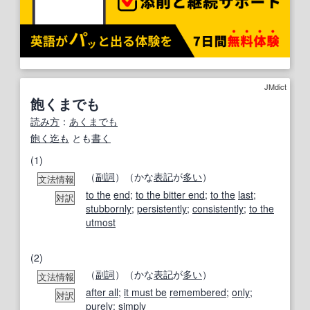
JMdict
飽くまでも
読み方
：
あくまでも
飽く迄も
とも
書く
(1)
（
副詞
）（かな
表記
が
多い
）
文法情報
to the
end
;
to the bitter end
;
to the
last
;
対訳
stubbornly
;
persistently
;
consistently
;
to the
utmost
(2)
（
副詞
）（かな
表記
が
多い
）
文法情報
after all
;
it must be
remembered
;
only
;
対訳
purely
;
simply