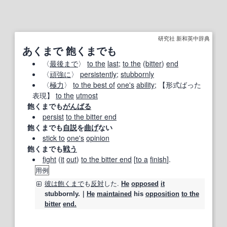
研究社 新和英中辞典
あくまで 飽くまでも
〈
最後まで
〉
to the
last
;
to the
(
bitter
)
end
〈
頑強に
〉
persistently
;
stubbornly
〈
極力
〉
to the best of
one's
ability
;
【形式ばった
表現】
to the
utmost
飽くまでも
がんばる
persist
to the bitter end
飽くまでも
自説
を
曲げ
ない
stick to
one's
opinion
飽くまでも
戦う
fight
(
it
out
)
to the bitter end
[
to a
finish
].
用例
彼は
飽くまで
も
反対
した.
He
opposed
it
stubbornly.｜
He
maintained
his
opposition
to the
bitter
end.