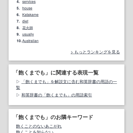
4.
services
5.
house
6.
Katakame
7.
diet
8.
花火師
9.
usually
10.
Australian
もっとランキングを見る
「飽くまでも」に関連する表現一覧
「飽くまでも」を解説文に含む和英辞書の用語の一
覧
和英辞書の「飽くまでも」の用語索引
「飽くまでも」のお隣キーワード
飽くことのないあこがれ
飽くことを知らない