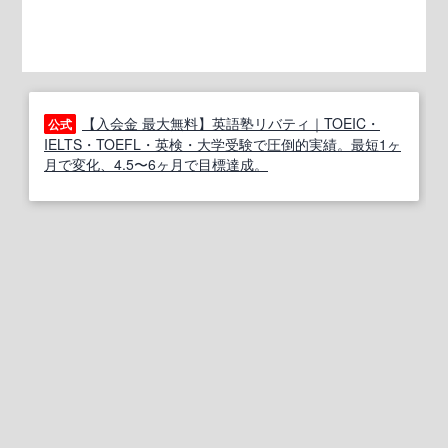
【入会金 最大無料】英語塾リバティ｜TOEIC・
公式
IELTS・TOEFL・英検・大学受験で圧倒的実績。最短1ヶ
月で変化、4.5〜6ヶ月で目標達成。