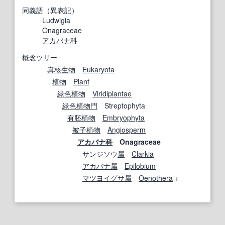
同義語（異表記）
Ludwigia
Onagraceae
アカバナ科
概念ツリー
真核生物
Eukaryota
植物
Plant
緑色植物
Viridiplantae
緑色植物
門
Streptophyta
有
胚
植物
Embryophyta
被子植物
Angiosperm
アカバナ科
Onagraceae
サンジソウ
属
Clarkia
アカバナ属
Epilobium
マツヨイグサ属
Oenothera
+