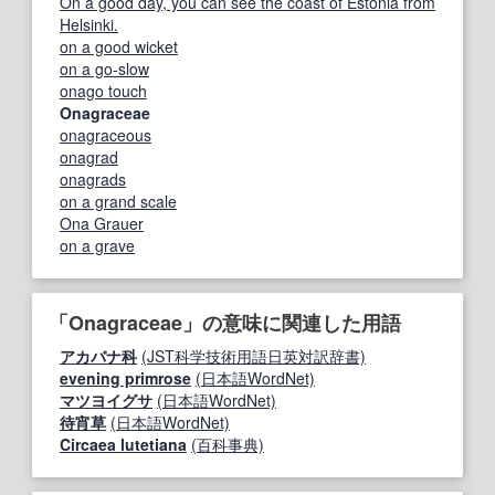
On a good day, you can see the coast of Estonia from
Helsinki.
on a good wicket
on a go-slow
onago touch
Onagraceae
onagraceous
onagrad
onagrads
on a grand scale
Ona Grauer
on a grave
「Onagraceae」の意味に関連した用語
アカバナ科
(JST科学技術用語日英対訳辞書)
evening primrose
(日本語WordNet)
マツヨイグサ
(日本語WordNet)
待宵草
(日本語WordNet)
Circaea lutetiana
(百科事典)