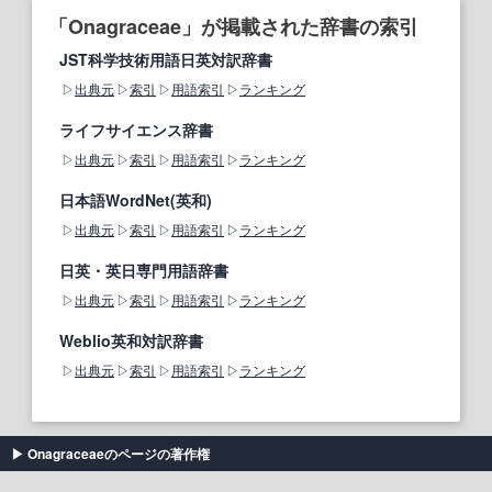
「Onagraceae」が掲載された辞書の索引
JST科学技術用語日英対訳辞書
出典元
索引
用語索引
ランキング
ライフサイエンス辞書
出典元
索引
用語索引
ランキング
日本語WordNet(英和)
出典元
索引
用語索引
ランキング
日英・英日専門用語辞書
出典元
索引
用語索引
ランキング
Weblio英和対訳辞書
出典元
索引
用語索引
ランキング
Onagraceaeのページの著作権