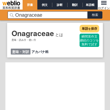
辞書
例文
診断
翻訳
単語帳
英和和英辞書
ログイン
単語
保存
を
Onagraceae
とは
瞬間英作文
意味・読み方・使い方
継続のコツを
無料で試す
意味・対訳
アカバナ科