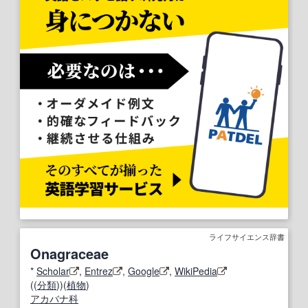
ライフサイエンス辞書
Onagraceae
*
Scholar
,
Entrez
,
Google
,
WikiPedia
((
分類
))(
植物
)
アカバナ科