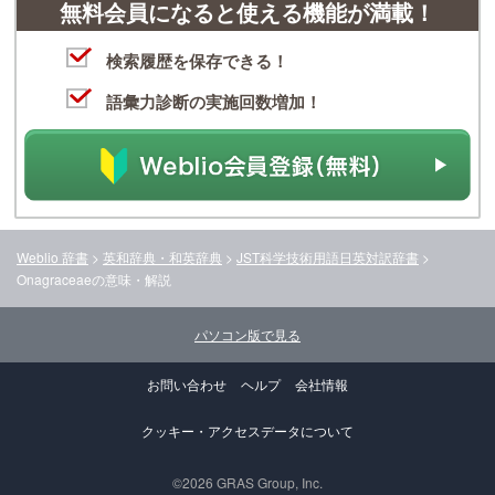
無料会員になると使える機能が満載！
検索履歴を保存できる！
語彙力診断の実施回数増加！
Weblio 辞書
>
英和辞典・和英辞典
>
JST科学技術用語日英対訳辞書
>
Onagraceae
の意味・解説
パソコン版で見る
お問い合わせ
ヘルプ
会社情報
クッキー・アクセスデータについて
©2026 GRAS Group, Inc.