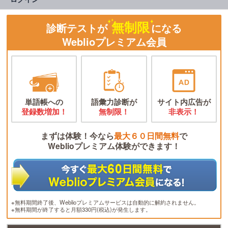
無制限
診断テストが
になる
Weblioプレミアム会員
単語帳への
語彙力診断が
サイト内広告が
登録数増加！
無制限！
非表示！
まずは体験！今なら
最大６０日間無料
で
Weblioプレミアム体験ができます！
※無料期間終了後、Weblioプレミアムサービスは自動的に解約されません。
※無料期間が終了すると月額330円(税込)が発生します。