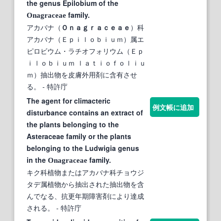
the genus Epilobium of the
family.
Onagraceae
アカバナ（
Ｏｎａｇｒａｃｅａｅ
）科
アカバナ（Ｅｐｉｌｏｂｉｕｍ）属エ
ピロビウム・ラチオフォリウム（Ｅｐ
ｉｌｏｂｉｕｍ ｌａｔｉｏｆｏｌｉｕ
ｍ）抽出物を皮膚外用剤に含有させ
る。
- 特許庁
The agent for climacteric
例文帳に追加
disturbance contains an extract of
the plants belonging to the
Asteraceae family or the plants
belonging to the Ludwigia genus
in the
family.
Onagraceae
キク科植物またはアカバナ科チョウジ
タデ属植物から抽出された抽出物を含
んでなる、抗更年期障害剤により達成
される。
- 特許庁