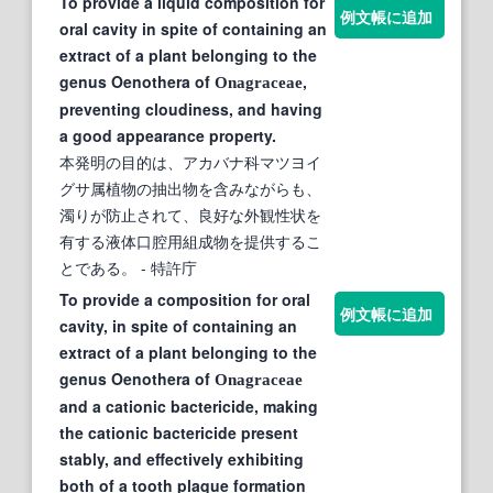
To provide a liquid composition for
例文帳に追加
oral cavity in spite of containing an
extract of a plant belonging to the
genus Oenothera of
,
Onagraceae
preventing cloudiness, and having
a good appearance property.
本発明の目的は、アカバナ科マツヨイ
グサ属植物の抽出物を含みながらも、
濁りが防止されて、良好な外観性状を
有する液体口腔用組成物を提供するこ
とである。
- 特許庁
To provide a composition for oral
例文帳に追加
cavity, in spite of containing an
extract of a plant belonging to the
genus Oenothera of
Onagraceae
and a cationic bactericide, making
the cationic bactericide present
stably, and effectively exhibiting
both of a tooth plaque formation