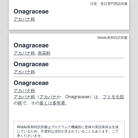
日英・英日専門用語辞書
Onagraceae
アカバナ科
Weblio英和対訳辞書
Onagraceae
アカバナ科
,
赤花
科
Onagraceae
アカバナ科
Onagraceae
アカバナ科
アカバナ科
（
アカバナ
か、Onagraceae）は、
フトモモ目
の
科
で、その
多く
は
多年草
。
Weblio英和対訳辞書はプログラムで機械的に意味や英語表現を生成
しているため、不適切な項目が含まれていることもあります。ご了
承くださいませ。