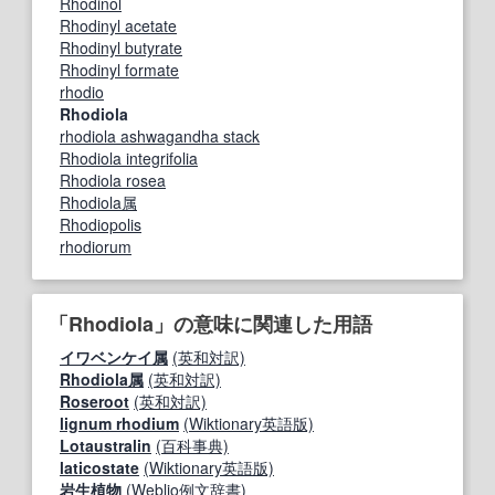
Rhodinol
Rhodinyl acetate
Rhodinyl butyrate
Rhodinyl formate
rhodio
Rhodiola
rhodiola ashwagandha stack
Rhodiola integrifolia
Rhodiola rosea
Rhodiola属
Rhodiopolis
rhodiorum
「Rhodiola」の意味に関連した用語
イワベンケイ属
(英和対訳)
Rhodiola属
(英和対訳)
Roseroot
(英和対訳)
lignum rhodium
(Wiktionary英語版)
Lotaustralin
(百科事典)
laticostate
(Wiktionary英語版)
岩生植物
(Weblio例文辞書)