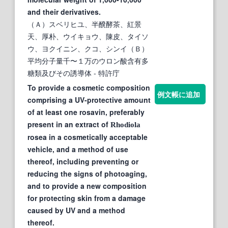
and their derivatives.
（Ａ）スベリヒユ、半醗酵茶、紅景
天、厚朴、ウイキョウ、陳皮、タイソ
ウ、ヨクイニン、クコ、シンイ（Ｂ）
平均分子量千〜１万のウロン酸含有多
糖類及びその誘導体
- 特許庁
To provide a cosmetic composition
例文帳に追加
comprising a UV-protective amount
of at least one rosavin, preferably
present in an extract of
Rhodiola
rosea in a cosmetically acceptable
vehicle, and a method of use
thereof, including preventing or
reducing the signs of photoaging,
and to provide a new composition
for protecting skin from a damage
caused by UV and a method
thereof.