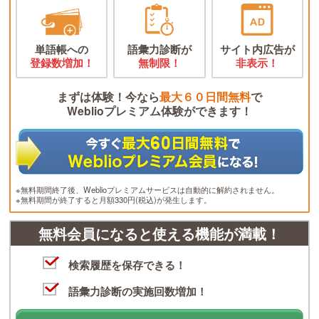
単語帳への
語彙力診断が
サイト内広告が
登録数増加！
無制限！
非表示！
まずは体験！今なら
最大６０日間無料
で
Weblioプレミアム体験ができます！
※無料期間終了後、Weblioプレミアムサービスは自動的に解約されません。
※無料期間が終了すると月額330円(税込)が発生します。
無料会員になると使える機能が満載！
検索履歴を保存できる！
語彙力診断の実施回数増加！