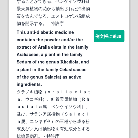
することができる、ベンケイソウ科紅
景天属植物の花から抽出された抽出物
質を含んでなる、エストロゲン様組成
物を開示する。
- 特許庁
This anti-diabetic medicine
例文帳に追加
contains the powder and/or the
extract of Aralia elata in the family
Araliaceae, a plant in the family
Sedum of the genus
, and
Rhodiola
a plant in the family Celastraceae
of the genus Salacia) as active
ingredients.
タラノキ植物（Ａｒａｌｉａ ｅｌａｔ
ａ、ウコギ科）、紅景天属植物（
Ｒｈ
ｏｄｉｏｌａ
属、ベンケイソウ科）、
及び、サラシア属植物（Ｓａｌａｃｉ
ａ属、ニシキギ科）の三種から成る粉
末及び／又は抽出物を有効成分とする
抗糖尿病剤。
- 特許庁