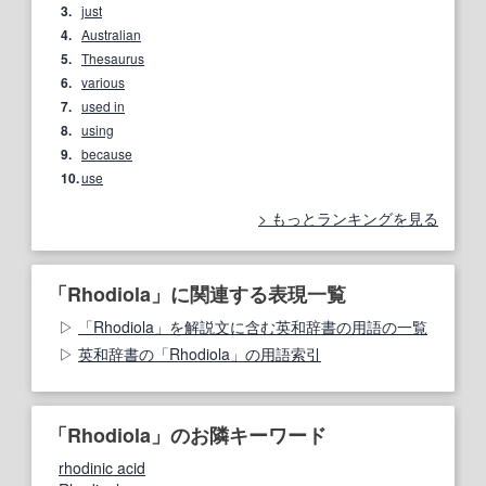
3.
just
4.
Australian
5.
Thesaurus
6.
various
7.
used in
8.
using
9.
because
10.
use
もっとランキングを見る
「Rhodiola」に関連する表現一覧
「Rhodiola」を解説文に含む英和辞書の用語の一覧
英和辞書の「Rhodiola」の用語索引
「Rhodiola」のお隣キーワード
rhodinic acid