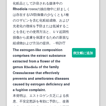
化粧品として許容される媒体中の
Rhodiola
roseaの抽出物中に好ましく
は存在するUV防御量の少なくとも1種
のロザビンを含む化粧組成物、および
光老化の徴候を予防または低減するこ
とを含むその使用方法と、ＵＶ起因性
損傷から皮膚を保護するための新規な
組成物および方法の提供。
- 特許庁
The estrogen-like composition
例文帳に追加
comprises the extract substance
extracted from a flower of the
genus
of the family
Rhodiola
Crassulaceae that effectively
prevents and ameliorates diseases
caused by estrogen deficiency and
a fugitive complaint.
本発明は、エストロゲン欠乏による疾
患、不安定愁訴を有効に予防し、改善