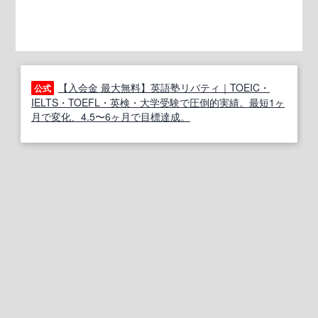
【入会金 最大無料】英語塾リバティ｜TOEIC・
公式
IELTS・TOEFL・英検・大学受験で圧倒的実績。最短1ヶ
月で変化、4.5〜6ヶ月で目標達成。