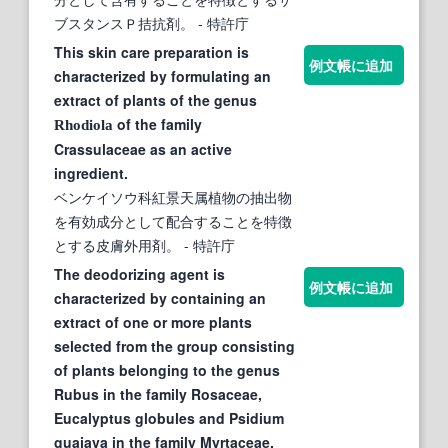
ブスタンスＰ拮抗剤。
- 特許庁
This skin care preparation is
例文帳に追加
characterized by formulating an
extract of plants of the genus
of the family
Rhodiola
Crassulaceae as an active
ingredient.
ベンケイソウ科紅景天属植物の抽出物
を有効成分として配合することを特徴
とする皮膚外用剤。
- 特許庁
The deodorizing agent is
例文帳に追加
characterized by containing an
extract of one or more plants
selected from the group consisting
of plants belonging to the genus
Rubus in the family Rosaceae,
Eucalyptus globules and Psidium
guajava in the family Myrtaceae,