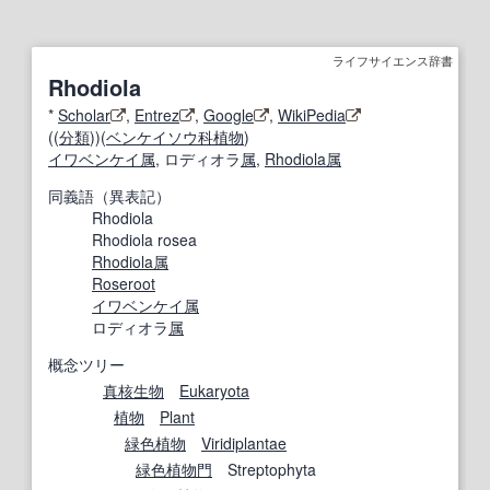
ライフサイエンス辞書
Rhodiola
*
Scholar
,
Entrez
,
Google
,
WikiPedia
((
分類
))(
ベンケイソウ科
植物
)
イワベンケイ属
, ロディオラ
属
,
Rhodiola属
同義語（異表記）
Rhodiola
Rhodiola rosea
Rhodiola属
Roseroot
イワベンケイ属
ロディオラ
属
概念ツリー
真核生物
Eukaryota
植物
Plant
緑色植物
Viridiplantae
緑色植物
門
Streptophyta