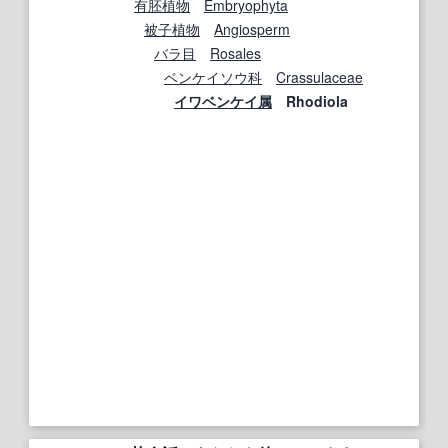
有
胚
植物
Embryophyta
被子植物
Angiosperm
バラ目
Rosales
ベンケイソウ科
Crassulaceae
イワベンケイ属
Rhodiola