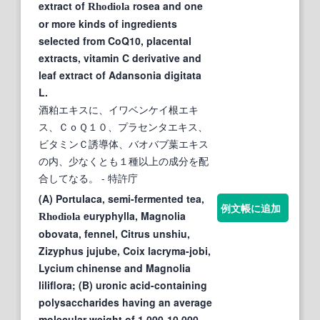
extract of
rosea and one
Rhodiola
or more kinds of ingredients
selected from CoQ10, placental
extracts, vitamin C derivative and
leaf extract of Adansonia digitata
L.
酒粕エキスに、イワベンケイ根エキ
ス、ＣｏＱ１０、プラセンタエキス、
ビタミンＣ誘導体、バオバブ葉エキス
の内、少なくとも１種以上の成分を配
合してなる。
- 特許庁
(A) Portulaca, semi-fermented tea,
例文帳に追加
euryphylla, Magnolia
Rhodiola
obovata, fennel, Citrus unshiu,
Zizyphus jujube, Coix lacryma-jobi,
Lycium chinense and Magnolia
liliflora; (B) uronic acid-containing
polysaccharides having an average
molecular weight of 1,000-10,000