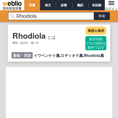
辞書
例文
診断
翻訳
単語帳
英和和英辞書
ログイン
単語
保存
を
Rhodiola
とは
発音添削
意味・読み方・使い方
プロの添削を
無料で試す
意味・対訳
イワベンケイ属,ロディオラ属,Rhodiola属