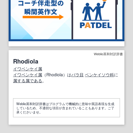
Weblio英和対訳辞書
Rhodiola
イワベンケイ属
イワベンケイ属
（Rhodiola）は
バラ目
ベンケイソウ科
に
属する
属
である
。
Weblio英和対訳辞書はプログラムで機械的に意味や英語表現を生成
しているため、不適切な項目が含まれていることもあります。ご了
承くださいませ。