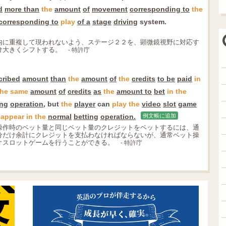
d
more than
the
amount
of
movement
corresponding to
the
corresponding to
play
of a
stage
driving
system.
内に重複して現われないよう、ステージ２２を、顕微鏡視野に対応す
け大きくシフトする。
- 特許庁
cribed
amount
than
the
amount
of
the
credits
to be
paid
in
the
same
amount
of
credits
as
the
amount to
bet
in
the
ing
operation
, but
the
player
can
play
the
video
slot
game
appear
in
the
normal
betting
operation.
例文帳に追加
操作時のベット量と同じベット量のクレジットをベットするには、通
分だけ余計にクレジットを支払わなければならないが、通常ベット操
オスロットゲームを行うことができる。
- 特許庁