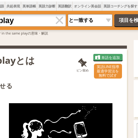
類語
共起表現
英単語帳
英語力診断
英語翻訳
オンライン英会話
英語コーチングを探す
r in the same playの意味・解説
 playとは
単語を追加
英語LINE指導
ピン留め
最適学習法を
無料で試す
せる