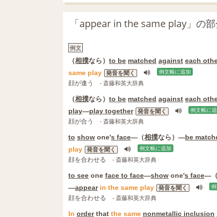
「appear in the same pl
例文
（
相撲
なら）
to be
matched
against
each othe
same
play
例文帳に追加
発音を聞く
顔が逢う
- 斎藤和英大辞典
（
相撲
なら）
to be
matched
against
each othe
play
―
play together
例文帳に追
発音を聞く
顔が合う
- 斎藤和英大辞典
to
show
one'
s face
―（
相撲
なら）―
be matche
play
例文帳に追加
発音を聞く
顔を合わせる
- 斎藤和英大辞典
to see
one
face to face
―
show
one'
s face
―
―
appear
in
the
same
play
例
発音を聞く
顔を合わせる
- 斎藤和英大辞典
In
order
that
the
same
nonmetallic inclusion