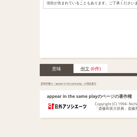
項目が含まれていることもあります。ご了承ください
意味
例文
(6件)
英和辞書の「appear in the same play」の用語索引
appear in the same playのページの著作権
Copyright (C) 1994- Nichig
「斎藤和英大辞典」斎藤