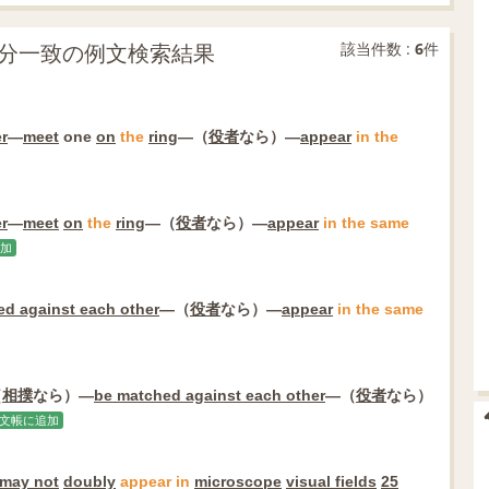
ay」の部分一致の例文検索結果
該当件数 :
6
件
r
―
meet
one
on
the
ring
―（
役者
なら）―
appear
in
the
r
―
meet
on
the
ring
―（
役者
なら）―
appear
in
the
same
加
d against each other
―（
役者
なら）―
appear
in
the
same
（
相撲
なら）―
be matched against each other
―（
役者
なら）
文帳に追加
may not
doubly
appear
in
microscope
visual fields
25