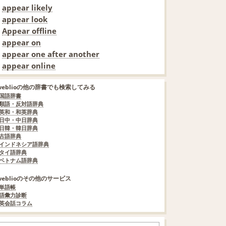
appear likely
appear look
Appear offline
appear on
appear one after another
appear online
weblioの他の辞書でも検索してみる
国語辞書
類語・反対語辞典
英和・和英辞典
日中・中日辞典
日韓・韓日辞典
古語辞典
インドネシア語辞典
タイ語辞典
ベトナム語辞典
weblioのその他のサービス
単語帳
語彙力診断
英会話コラム