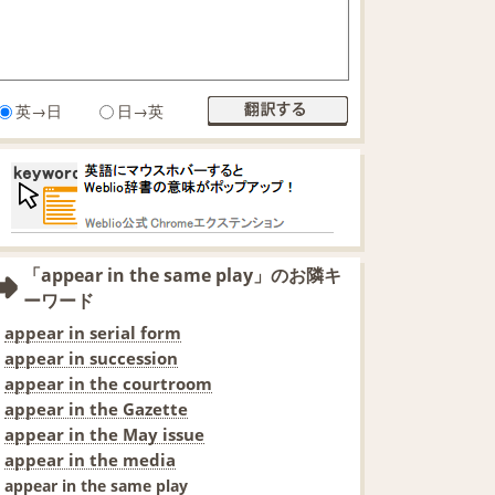
英→日
日→英
「appear in the same play」のお隣キ
ーワード
appear in serial form
appear in succession
appear in the courtroom
appear in the Gazette
appear in the May issue
appear in the media
appear in the same play