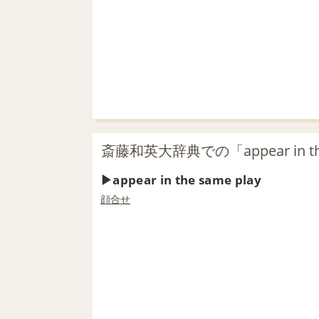
斎藤和英大辞典での「appear in th
appear in the same play
顔合せ