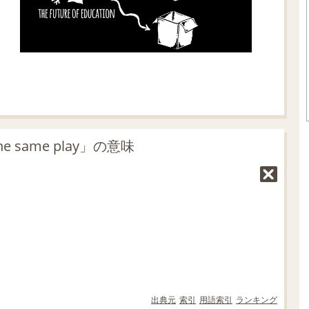
e same play」の意味
出典元
索引
用語索引
ランキング