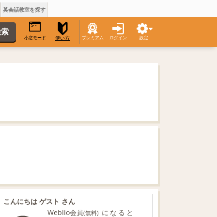
英会話教室を探す
小窓モード
プレミアム
ログイン
設定
使い方
こんにちは ゲスト さん
Weblio会員
になると
(無料)