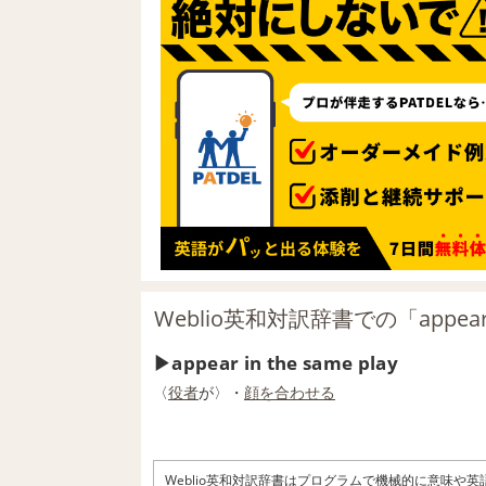
Weblio英和対訳辞書での「appear i
appear in the same play
〈
役者
が〉・
顔を合わせる
Weblio英和対訳辞書はプログラムで機械的に意味や