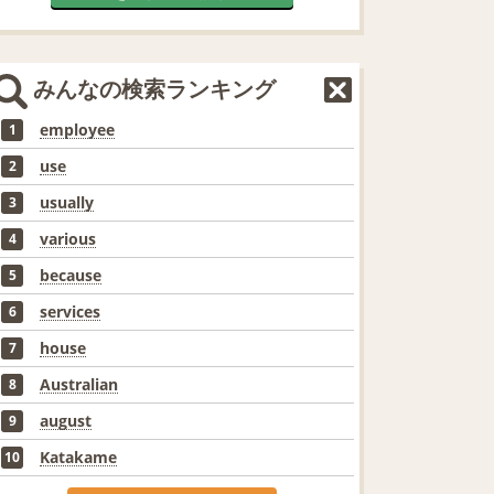
みんなの検索ランキング
employee
1
use
2
usually
3
various
4
because
5
services
6
house
7
Australian
8
august
9
Katakame
10