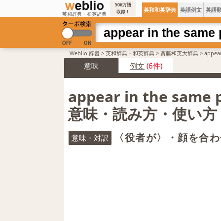
506万語
英和和英辞典
英語例文
英語
収録！
英和辞典・和英辞典
Weblio 辞書
>
英和辞典・和英辞典
>
斎藤和英大辞典
>
appea
意味
例文
(6件)
appear in the same
意味・読み方・使い方
〈役者が〉・顔を合わ
意味・対訳