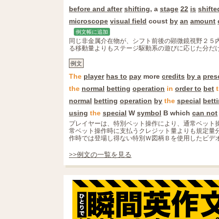
before and after
shifting
, a
stage
22
is
shifte
microscope
visual field
coust
by
an
amount
例文帳に追加
同じ非金属介在物が、シフト前後の顕微鏡視野２５
る移動量よりもステージ駆動系の遊びに応じた分だ
例文
The
player
has to
pay
more
credits
by a
pres
the
normal
betting
operation
in
order to
bet
normal
betting
operation
by
the
special
bett
using
the
special
W
symbol
B which
can not
プレイヤーは、特別ベット操作により、通常ベット
常ベット操作時に支払うクレジット量よりも規定量
作時では登場し得ない特別Ｗ図柄Ｂを使用したビデ
>>例文の一覧を見る