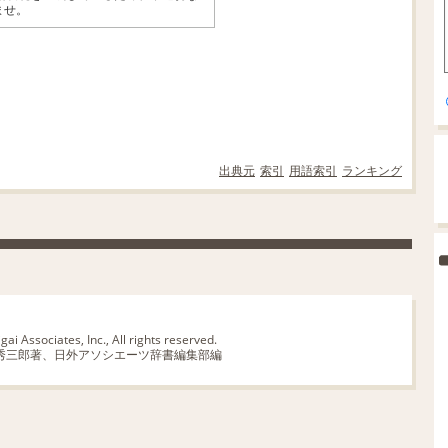
ませ。
出典元
索引
用語索引
ランキング
ai Associates, Inc., All rights reserved.
秀三郎著、日外アソシエーツ辞書編集部編