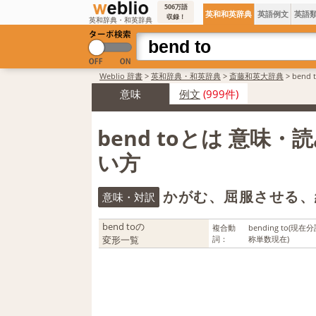
506万語
英和和英辞典
英語例文
英語
収録！
英和辞典・和英辞典
Weblio 辞書
>
英和辞典・和英辞典
>
斎藤和英大辞典
>
bend
意味
例文
(999件)
bend toとは 意味・
い方
かがむ、屈服させる、
意味・対訳
bend toの
複合動
bending to
(現在分
変形一覧
詞：
称単数現在)