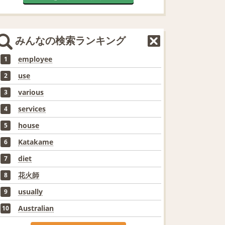
みんなの検索ランキング
employee
1
use
2
various
3
services
4
house
5
Katakame
6
diet
7
花火師
8
usually
9
Australian
10