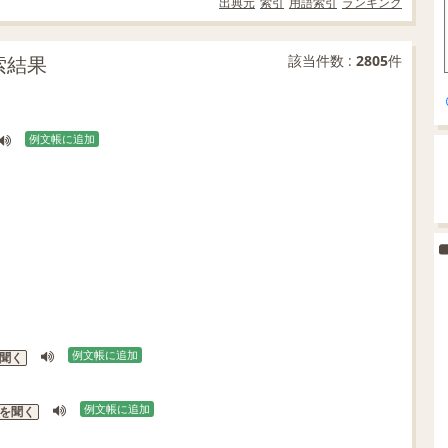
出典元
索引
用語索引
ランキング
索結果
該当件数 :
2805
件
例文帳に追加
例文帳に追加
聞く
例文帳に追加
を聞く