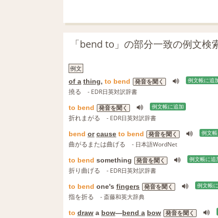
「bend to」の部分一致の例文検
例文
of a
thing
,
to
bend
例文帳に追
発音を聞く
撓る
- EDR日英対訳辞書
to
bend
例文帳に追加
発音を聞く
折れまがる
- EDR日英対訳辞書
bend
or
cause
to
bend
例文帳
発音を聞く
曲がるまたは曲げる
- 日本語WordNet
to
bend
something
例文帳に追
発音を聞く
折り曲げる
- EDR日英対訳辞書
to
bend
one's
fingers
例文帳
発音を聞く
指を折る
- 斎藤和英大辞典
to
draw
a
bow
―
bend a
bow
発音を聞く