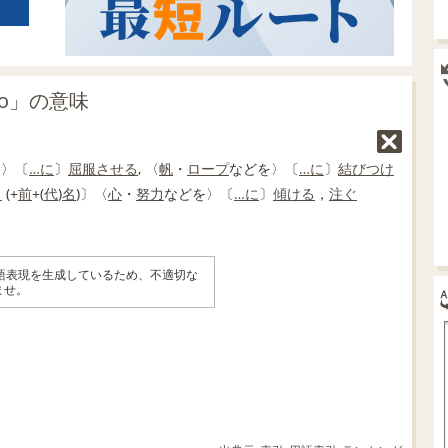
to」の意味
を〉〔
…に
〕
屈服
させる
, 〈
帆
・
ロープ
などを〉〔
…に
〕
結びつけ
目
(+
前
+(
代
)
名
)〕〈
心
・
努力
などを〉〔
…に
〕
傾ける
，
注ぐ
英語表現を生成しているため、不適切な
ませ。