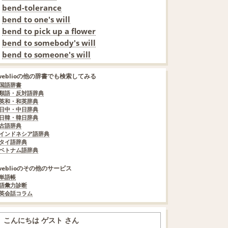
bend-tolerance
bend to one's will
bend to pick up a flower
bend to somebody's will
bend to someone's will
weblioの他の辞書でも検索してみる
国語辞書
類語・反対語辞典
英和・和英辞典
日中・中日辞典
日韓・韓日辞典
古語辞典
インドネシア語辞典
タイ語辞典
ベトナム語辞典
weblioのその他のサービス
単語帳
語彙力診断
英会話コラム
こんにちは ゲスト さん