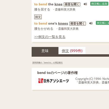
to
bend
the
knee
例文帳に追加
発音を聞く
膝を屈する
- 斎藤和英大辞典
例文
to
bend
one's
knees
例文帳に
発音を聞く
腰をかがめる
- 斎藤和英大辞典
>>例文の一覧を見る
意味
例文
(999件)
英和辞書の「bend to」の用語索引
bend toのページの著作権
Copyright (C) 1994- Nichig
「斎藤和英大辞典」斎藤