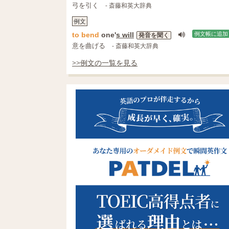
弓を引く
- 斎藤和英大辞典
例文
to
bend
one'
s will
例文帳に追加
発音を聞く
意を曲げる
- 斎藤和英大辞典
>>例文の一覧を見る