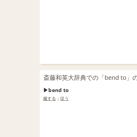
斎藤和英大辞典での「bend to」
bend to
服する
；
従う