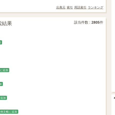
出典元
索引
用語索引
ランキング
索結果
該当件数 :
2805
件
加
に追加
加
に追加
例文帳に追加