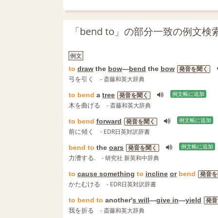
「bend to」の部分一致の例文検
例文
to
draw
the
bow
―
bend
the
bow
発音を聞く
弓を引く
- 斎藤和英大辞典
to
bend
a
tree
例文帳に追加
発音を聞く
木を曲げる
- 斎藤和英大辞典
to
bend
forward
例文帳に追加
発音を聞く
前に傾く
- EDR日英対訳辞書
bend
to
the
oars
例文帳に追加
発音を聞く
力漕する.
- 研究社 新英和中辞典
to
cause something
to
incline
or
bend
発音を
かたむける
- EDR日英対訳辞書
to
bend
to
another'
s will
―
give in
―
yield
発音
我を折る
- 斎藤和英大辞典