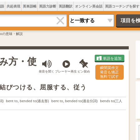
類語
共起表現
英単語帳
英語力診断
英語翻訳
オンライン英会話
英語コーチングを探す
 toの意味・解説
読み方・使
単語を追加
瞬間英作文
発音を聞く
プレーヤー再生
ピン留め
発音も矯正
無料で試す
結びつける、屈服する、従う
詞)
bent to, bended to
(過去形)
bent to, bended to
(過去分詞)
bends to
(三人
L
o
/
U
a
n
d
m
e
u
d