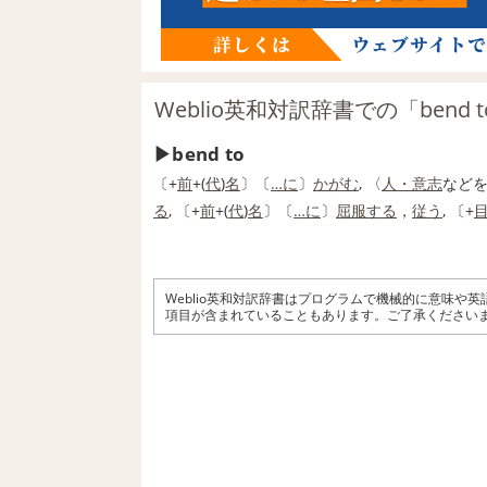
Weblio英和対訳辞書での「bend 
bend to
〔+
前
+(
代
)
名
〕〔
…に
〕
かがむ
, 〈
人・意
志
など
る
, 〔+
前
+(
代
)
名
〕〔
…に
〕
屈服する
，
従う
, 〔+
Weblio英和対訳辞書はプログラムで機械的に意味や
項目が含まれていることもあります。ご了承ください