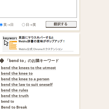
英→日
日→英
「bend to」のお隣キーワード
bend the knees to the utmost
bend the knee to
bend the knee to a person
bend the law to suit oneself
bend the rules
bend the truth
bend to
Bend to Break