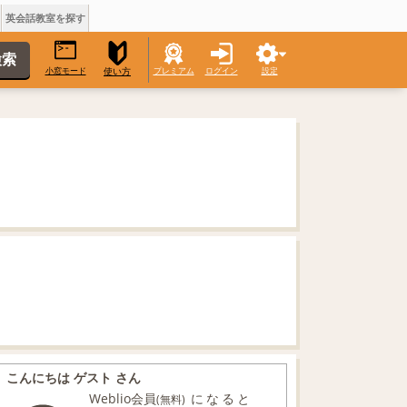
英会話教室を探す
小窓モード
プレミアム
ログイン
設定
使い方
こんにちは ゲスト さん
Weblio会員
になると
(無料)