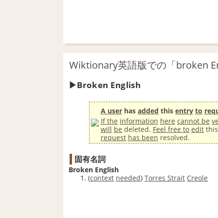
Wiktionary英語版での「broken 
Broken English
A user
has
added
this
entry
to
req
If the
information
here
cannot be
ve
will
be
deleted.
Feel free to
edit
thi
request
has been
resolved.
固有名詞
Broken English
(
context
needed
)
Torres Strait
Creole