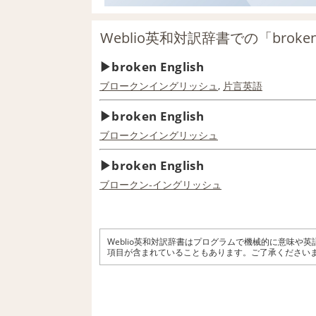
Weblio英和対訳辞書での「broken
broken English
ブロークンイングリッシュ
,
片言
英語
broken English
ブロークンイングリッシュ
broken English
ブロークン‐イングリッシュ
Weblio英和対訳辞書はプログラムで機械的に意味や
項目が含まれていることもあります。ご了承ください