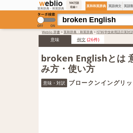
506万語
英和和英辞典
英語例文
英語
収録！
英和辞典・和英辞典
Weblio 辞書
>
英和辞典・和英辞典
>
JST科学技術用語日英対
意味
例文
(26件)
broken Englishと
み方・使い方
ブロークンイングリッ
意味・対訳