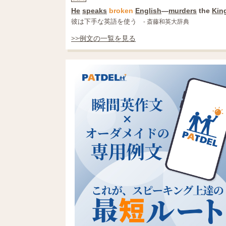
He
speaks
broken
English
―
murders
the
Kin
彼は下手な英語を使う
- 斎藤和英大辞典
>>例文の一覧を見る