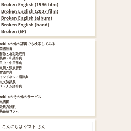
Broken English (1996 film)
Broken English (2007 film)
Broken English (album)
Broken English (band)
Broken (EP)
weblioの他の辞書でも検索してみる
国語辞書
類語・反対語辞典
英和・和英辞典
日中・中日辞典
日韓・韓日辞典
古語辞典
インドネシア語辞典
タイ語辞典
ベトナム語辞典
weblioのその他のサービス
単語帳
語彙力診断
英会話コラム
こんにちは ゲスト さん