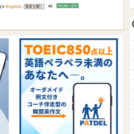
g
's
English
.
例文帳に追加
発音を聞く