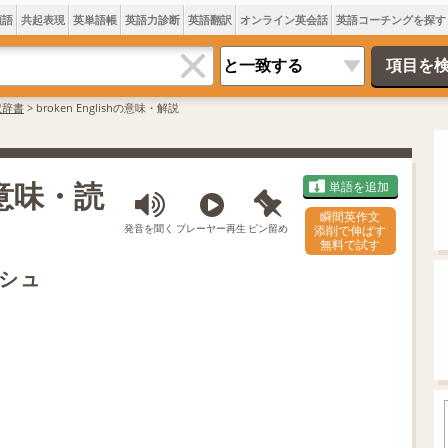
類語
共起表現
英単語帳
英語力診断
英語翻訳
オンライン英会話
英語コーチングを探す
訳辞書
>
broken Englishの意味・解説
は 意味・読
単語を追加
瞬間英作文
発音を聞く
プレーヤー再生
ピン留め
添削で伸ばす
無料で試す
シュ
L
o
/
U
a
n
d
m
e
u
d
t
:
e
4
1