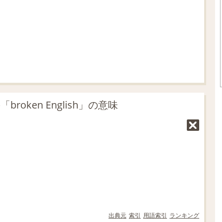
.
2
1
%
oken English」の意味
出典元
索引
用語索引
ランキング