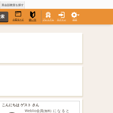
英会話教室を探す
小窓モード
プレミアム
ログイン
設定
使い方
こんにちは ゲスト さん
Weblio会員
になると
(無料)