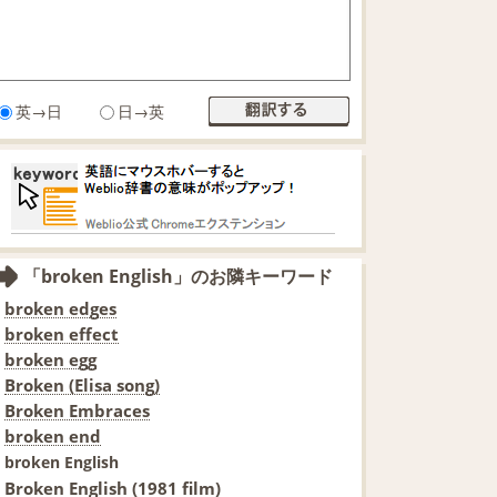
英→日
日→英
「broken English」のお隣キーワード
broken edges
broken effect
broken egg
Broken (Elisa song)
Broken Embraces
broken end
broken English
Broken English (1981 film)