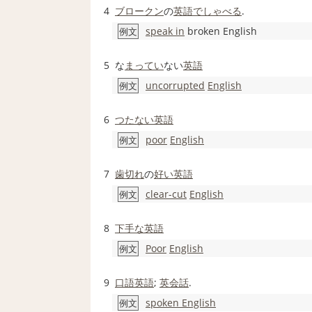
4
ブロークン
の
英語で
しゃべる
.
speak in
broken English
例文
5
な
まってい
ない
英語
uncorrupted
English
例文
6
つたない
英語
poor
English
例文
7
歯切れ
の
好い
英語
clear-cut
English
例文
8
下手な
英語
Poor
English
例文
9
口語英語
;
英会話
.
spoken English
例文