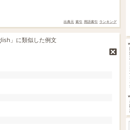
出典元
索引
用語索引
ランキング
nglish」に類似した例文