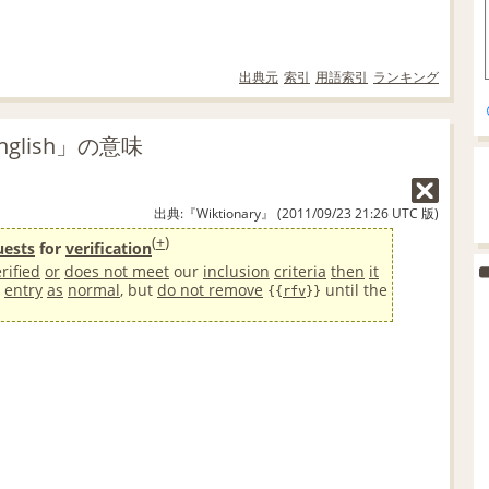
出典元
索引
用語索引
ランキング
English」の意味
出典:『Wiktionary』 (2011/09/23 21:26 UTC 版)
(
+
)
uests
for
verification
rified
or
does not meet
our
inclusion
criteria
then
it
s
entry
as
normal
, but
do not remove
until the
{{
rfv
}}