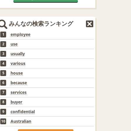
みんなの検索ランキング
employee
1
use
2
usually
3
various
4
house
5
because
6
services
7
buyer
8
confidential
9
Australian
10