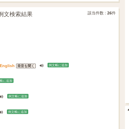
致の例文検索結果
該当件数 :
26
件
English
例文帳に追加
発音を聞く
帳に追加
例文帳に追加
例文帳に追加