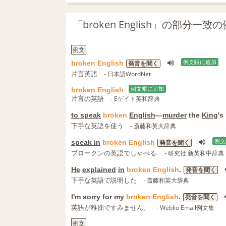
「broken English」の部分一
例文
broken
English
例文帳に追加
発音を聞く
片言英語
- 日本語WordNet
broken
English
例文帳に追加
片言の英語
- Eゲイト英和辞典
to speak
broken
English
―
murder
the
King
's
下手な英語を使う
- 斎藤和英大辞典
speak in
broken
English
例文
発音を聞く
ブロークンの英語でしゃべる.
- 研究社 新英和中辞典
He
explained
in
broken
English
.
発音を聞く
下手な英語で説明した
- 斎藤和英大辞典
I'm
sorry
for
my
broken
English
.
発音を聞く
英語が稚拙ですみません。
- Weblio Email例文集
例文