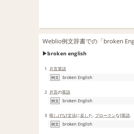
Weblio例文辞書での「broken E
broken english
1
片言
英語
broken English
例文
2
片言
の
英語
broken English
例文
3
怪しげな
[
文法
に
反し
た,
ブロークン
な]
英語
.
broken English
例文