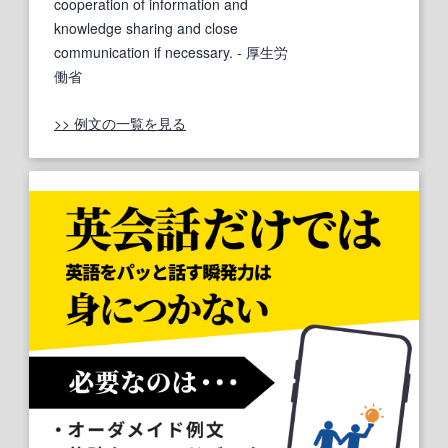
cooperation of information and
knowledge sharing and close
communication if necessary.
- 厚生労
働省
>> 例文の一覧を見る