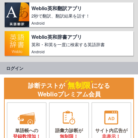
Weblio英和翻訳アプリ
2秒で翻訳、翻訳結果を話す！
Android
Weblio英和辞書アプリ
英和・和英を一度に検索する英語辞書
Android
ログイン
無制限
診断テストが
になる
Weblioプレミアム会員
単語帳への
語彙力診断が
サイト内広告が
登録数増加！
無制限！
非表示！