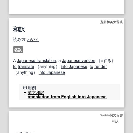
斎藤和英大辞典
和訳
読み方
わやく
名詞
A
Japanese translation
; a
Japanese version
:（=する）
to
translate
（anything）
into Japanese
;
to
render
（anything）
into Japanese
用例
英文和訳
translation from English into Japanese
Weblio例文辞書
和訳