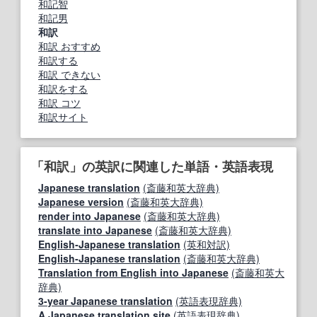
和記智
和記男
和訳
和訳 おすすめ
和訳する
和訳 できない
和訳をする
和訳 コツ
和訳サイト
「和訳」の英訳に関連した単語・英語表現
Japanese translation
(斎藤和英大辞典)
Japanese version
(斎藤和英大辞典)
render into Japanese
(斎藤和英大辞典)
translate into Japanese
(斎藤和英大辞典)
English‐Japanese translation
(英和対訳)
English-Japanese translation
(斎藤和英大辞典)
Translation from English into Japanese
(斎藤和英大
辞典)
3-year Japanese translation
(英語表現辞典)
A Japanese translation site
(英語表現辞典)