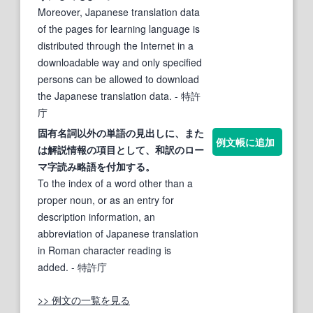
Moreover, Japanese translation data
of the pages for learning language is
distributed through the Internet in a
downloadable way and only specified
persons can be allowed to download
the Japanese translation data.
- 特許
庁
固有名詞以外の単語の見出しに、また
例文帳に追加
は解説情報の項目として、
和訳
のロー
マ字読み略語を付加する。
To the index of a word other than a
proper noun, or as an entry for
description information, an
abbreviation of Japanese translation
in Roman character reading is
added.
- 特許庁
>> 例文の一覧を見る