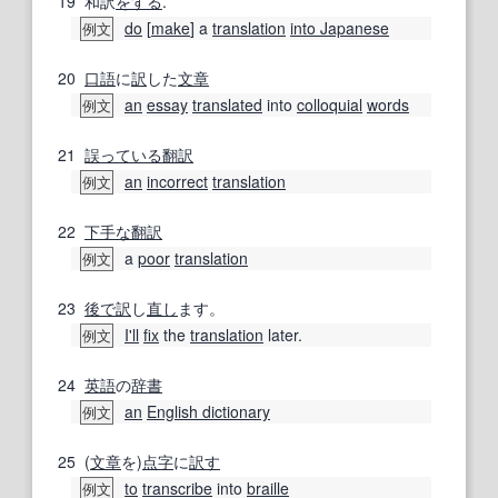
19
和訳
をする
.
do
[
make
] a
translation
into Japanese
例文
20
口語
に
訳
した
文章
an
essay
translated
into
colloquial
words
例文
21
誤っている
翻訳
an
incorrect
translation
例文
22
下手な
翻訳
a
poor
translation
例文
23
後で
訳
し
直し
ます。
I'll
fix
the
translation
later.
例文
24
英語
の
辞書
an
English dictionary
例文
25
(
文章
を)
点字
に
訳す
to
transcribe
into
braille
例文