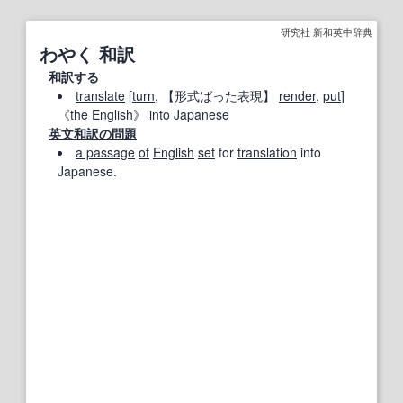
研究社 新和英中辞典
わやく 和訳
和訳する
translate
[
turn
,
【形式ばった表現】
render
,
put
]
《the
English
》
into Japanese
英文和訳
の問題
a passage
of
English
set
for
translation
into
Japanese.