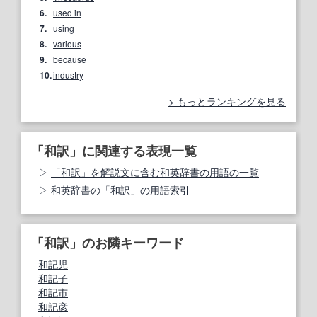
6.
used in
7.
using
8.
various
9.
because
10.
industry
もっとランキングを見る
「和訳」に関連する表現一覧
「和訳」を解説文に含む和英辞書の用語の一覧
和英辞書の「和訳」の用語索引
「和訳」のお隣キーワード
和記児
和記子
和記市
和記彦