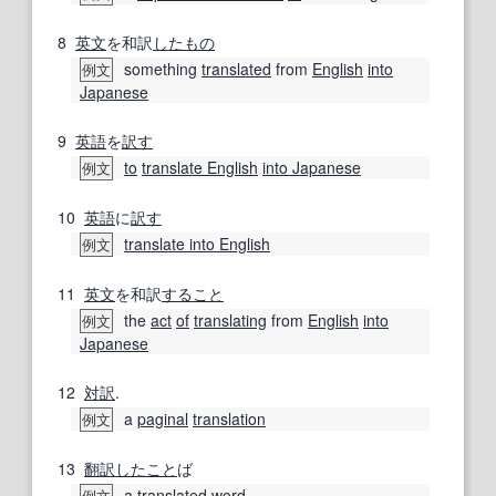
8
英文
を和訳
したもの
something
translated
from
English
into
例文
Japanese
9
英語
を
訳す
to
translate English
into Japanese
例文
10
英語
に
訳す
translate into English
例文
11
英文
を和訳
すること
the
act
of
translating
from
English
into
例文
Japanese
12
対訳
.
a
paginal
translation
例文
13
翻訳
したこと
ば
a
translated
word