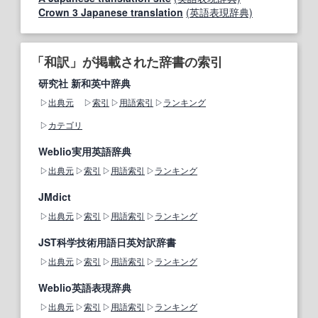
Crown 3 Japanese translation
(英語表現辞典)
「和訳」が掲載された辞書の索引
研究社 新和英中辞典
出典元
索引
用語索引
ランキング
カテゴリ
Weblio実用英語辞典
出典元
索引
用語索引
ランキング
JMdict
出典元
索引
用語索引
ランキング
JST科学技術用語日英対訳辞書
出典元
索引
用語索引
ランキング
Weblio英語表現辞典
出典元
索引
用語索引
ランキング