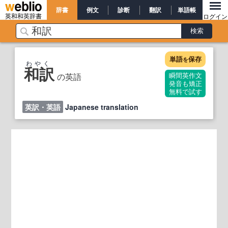
辞書
例文
診断
翻訳
単語帳
英和和英辞書
ログイン
単語
保存
を
わやく
和訳
の英語
瞬間英作文
発音も矯正
無料で試す
英訳・英語
Japanese translation