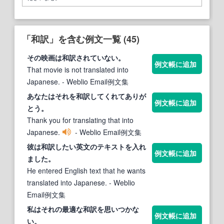
「和訳」を含む例文一覧 (45)
その映画は
和訳
されていない。
例文帳に追加
That movie is not translated into
Japanese.
- Weblio Email例文集
あなたはそれを
和訳
してくれてありが
例文帳に追加
とう。
Thank you for translating that into
Japanese.
- Weblio Email例文集
彼は
和訳
したい英文のテキストを入れ
例文帳に追加
ました。
He entered English text that he wants
translated into Japanese.
- Weblio
Email例文集
私はそれの最適な
和訳
を思いつかな
例文帳に追加
い。