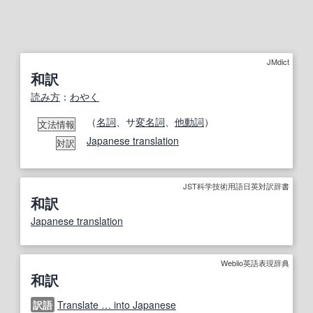
JMdict
和訳
読み方
：
わやく
（
名詞
、サ
変名
詞
、
他動詞
）
文法情報
Japanese translation
対訳
JST科学技術用語日英対訳辞書
和訳
Japanese translation
Weblio英語表現辞典
和訳
訳語
Translate … into Japanese