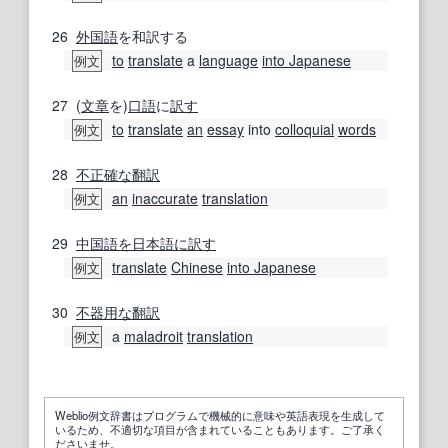
26
外国語
を和訳する
to
translate
a
language
into Japanese
例文
27
(
文章
を)
口語
に
訳す
to
translate
an
essay
into
colloquial
words
例文
28
不正確な
翻訳
an
inaccurate
translation
例文
29
中国語
を日本語に
訳す
translate
Chinese
into Japanese
例文
30
不器用な
翻訳
a
maladroit
translation
例文
Weblio例文辞書はプログラムで機械的に意味や英語表現を生成して
いるため、不適切な項目が含まれていることもあります。ご了承く
ださいませ。