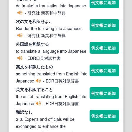
例文帳に追加
do [make] a translation into Japanese
- 研究社 新英和中辞典
次の文を
和訳
せよ.
例文帳に追加
Render the following into Japanese.
- 研究社 新英和中辞典
外国語を
和訳
する
例文帳に追加
to translate a language into Japanese
- EDR日英対訳辞書
英文を
和訳
したもの
例文帳に追加
something translated from English into
Japanese
- EDR日英対訳辞書
英文を
和訳
すること
例文帳に追加
the act of translating from English into
Japanese
- EDR日英対訳辞書
和訳
なし
例文帳に追加
2-3. Experts and officials will be
exchanged to enhance the