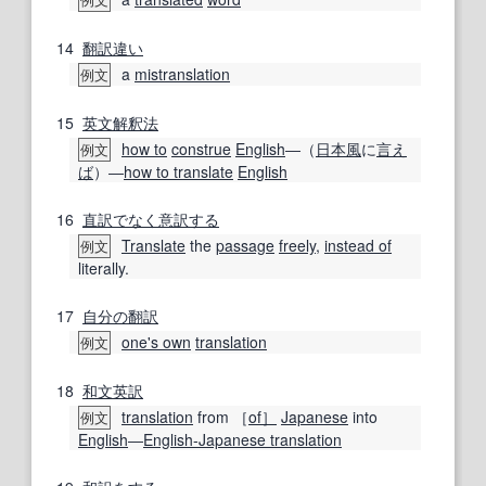
例文
14
翻訳
違い
a
mistranslation
例文
15
英文解釈
法
how to
construe
English
―（
日本風
に
言え
例文
ば
）―
how to translate
English
16
直訳
でなく
意訳する
Translate
the
passage
freely
,
instead of
例文
literally.
17
自分の
翻訳
one's own
translation
例文
18
和文英訳
translation
from ［
of］
Japanese
into
例文
English
―
English-Japanese translation