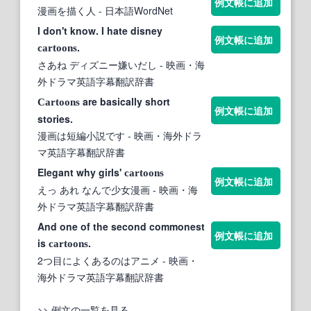
例文帳に追加
漫画を描く人
- 日本語WordNet
I don't know. I hate disney
例文帳に追加
.
cartoons
さあね ディズニー嫌いだし
- 映画・海
外ドラマ英語字幕翻訳辞書
are basically short
Cartoons
例文帳に追加
stories.
漫画は短編小説です
- 映画・海外ドラ
マ英語字幕翻訳辞書
Elegant why girls'
cartoons
例文帳に追加
えっ あれ なんで少女漫画
- 映画・海
外ドラマ英語字幕翻訳辞書
And one of the second commonest
例文帳に追加
is
.
cartoons
2つ目によくあるのはアニメ
- 映画・
海外ドラマ英語字幕翻訳辞書
>> 例文の一覧を見る