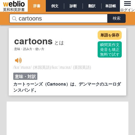
辞書
例文
診断
翻訳
単語帳
英和和英辞書
ログイン
単語
保存
を
cartoons
とは
瞬間英作文
意味・読み方・使い方
発音も矯正
無料で試す
/
/
(米国英語)
/
/
(英国英語)
kɑˈrtunz
kɑ:ˈrtu:nz
意味・対訳
カートゥーンズ（Cartoons）は、デンマークのユーロダ
ンスバンド。