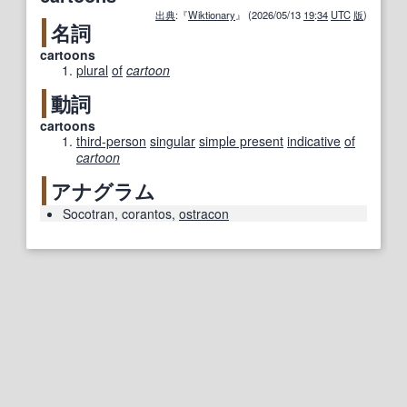
出典
:『
Wiktionary
』 (2026/05/13
19
:
34
UTC
版
)
名詞
cartoons
plural
of
cartoon
動詞
cartoons
third-person
singular
simple present
indicative
of
cartoon
アナグラム
Socotran
,
corantos
,
ostracon