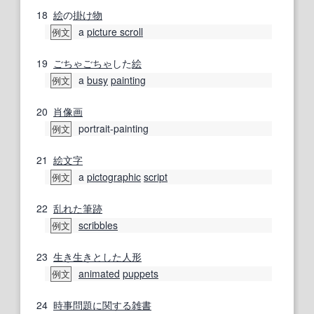
18
絵
の
掛け物
a
picture scroll
例文
19
ごちゃごちゃ
した
絵
a
busy
painting
例文
20
肖像画
portrait-painting
例文
21
絵文字
a
pictographic
script
例文
22
乱れた
筆跡
scribbles
例文
23
生き生きとした
人形
animated
puppets
例文
24
時事問題
に関する
雑書