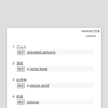
Weblio例文辞書
cartoons
1
アニメ
animated cartoons
例文
2
漫画
a
comic book
例文
3
絵巻物
a
picture scroll
例文
4
絵画
pictures
例文