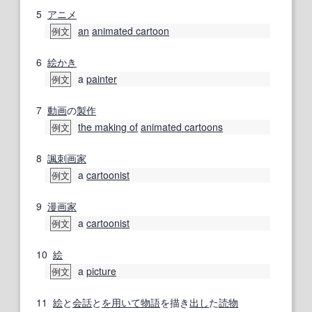
5
アニメ
an
animated cartoon
例文
6
絵かき
a
painter
例文
7
動画
の
製作
the making of
animated cartoons
例文
8
諷刺画
家
a
cartoonist
例文
9
漫画家
a
cartoonist
例文
10
絵
a
picture
例文
11
絵
と
会話
と
を用いて
物語
を描き
出し
た
読物