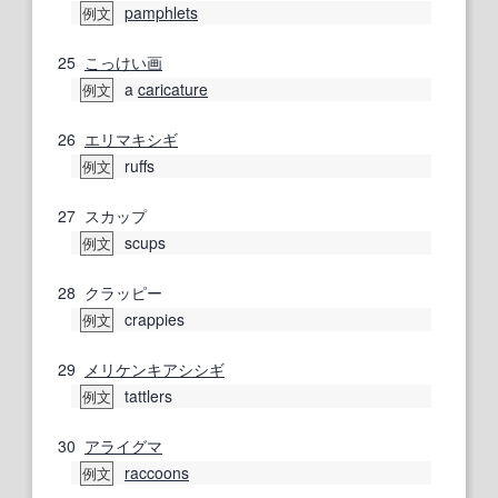
pamphlets
例文
25
こっけい
画
a
caricature
例文
26
エリマキシギ
ruffs
例文
27
スカップ
scups
例文
28
クラッピー
crappies
例文
29
メリケンキアシシギ
tattlers
例文
30
アライグマ
raccoons
例文