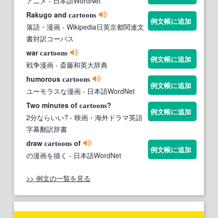
アニメ
- 日本語WordNet
Rakugo and
cartoons
例文帳に追加
落語・漫画
- Wikipedia日英京都関連文
書対訳コーパス
war
cartoons
例文帳に追加
戦争漫画
- 斎藤和英大辞典
humorous
cartoons
例文帳に追加
ユーモラスな漫画
- 日本語WordNet
Two minutes of
?
cartoons
例文帳に追加
2分ならいい?
- 映画・海外ドラマ英語
字幕翻訳辞書
draw
of
cartoons
例文帳に追加
の漫画を描く
- 日本語WordNet
>> 例文の一覧を見る