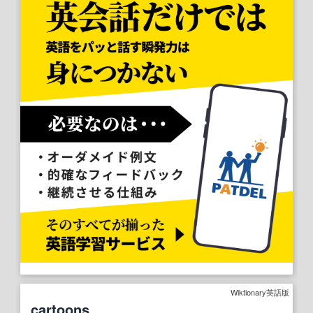
Wiktionary英語版
cartoons