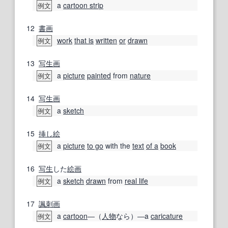
a
cartoon strip
例文
12
書画
work
that is
written
or
drawn
例文
13
写生画
a
picture
painted
from
nature
例文
14
写生画
a
sketch
例文
15
挿し絵
a
picture
to go
with the
text
of a
book
例文
16
写生
した
絵画
a
sketch
drawn
from
real life
例文
17
諷刺画
a
cartoon
―（
人物
なら）―a
caricature
例文