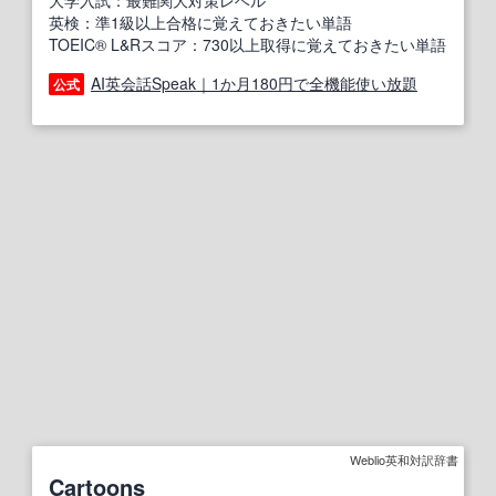
大学入試：最難関大対策レベル
英検：準1級以上合格に覚えておきたい単語
TOEIC® L&Rスコア：730以上取得に覚えておきたい単語
AI英会話Speak｜1か月180円で全機能使い放題
公式
Weblio英和対訳辞書
Cartoons