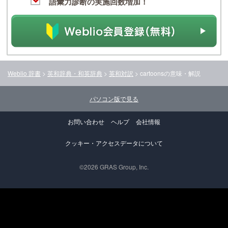
語彙力診断の実施回数増加！
Weblio 辞書
>
英和辞典・和英辞典
>
英和対訳
>
cartoons
の意味・解説
パソコン版で見る
お問い合わせ
ヘルプ
会社情報
クッキー・アクセスデータについて
©2026 GRAS Group, Inc.