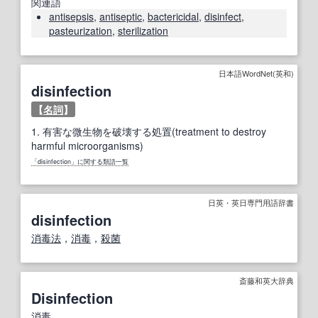
関連語
antisepsis
,
antiseptic
,
bactericidal
,
disinfect
,
pasteurization
,
sterilization
日本語WordNet(英和)
disinfection
【
名詞
】
1.
有害な微生物を破壊する処置(treatment to destroy
harmful microorganisms)
「disinfection」に関する類語一覧
日英・英日専門用語辞書
disinfection
消毒法
，
消毒
，
殺菌
斎藤和英大辞典
Disinfection
消毒