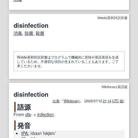
Weblio英和対訳辞書
disinfection
消毒
,
除菌
,
殺菌
Weblio英和対訳辞書はプログラムで機械的に意味や英語表現を生成
しているため、不適切な項目が含まれていることもあります。ご了
承くださいませ。
Wiktionary英語版
disinfection
出典
:『
Wiktionary
』 (2025/07/12
21
:
14
UTC
版
)
語源
From
dis
-
+‎
infection
.
発音
IPA:
/dɪsɪnˈfɛkʃən/