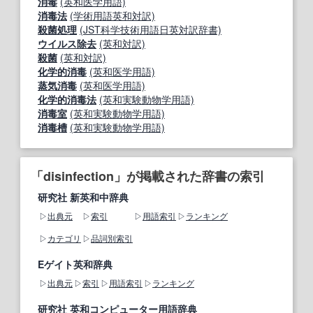
消毒
(英和医学用語)
消毒法
(学術用語英和対訳)
殺菌処理
(JST科学技術用語日英対訳辞書)
ウイルス除去
(英和対訳)
殺菌
(英和対訳)
化学的消毒
(英和医学用語)
蒸気消毒
(英和医学用語)
化学的消毒法
(英和実験動物学用語)
消毒室
(英和実験動物学用語)
消毒槽
(英和実験動物学用語)
「disinfection」が掲載された辞書の索引
研究社 新英和中辞典
出典元
索引
用語索引
ランキング
カテゴリ
品詞別索引
Eゲイト英和辞典
出典元
索引
用語索引
ランキング
研究社 英和コンピューター用語辞典