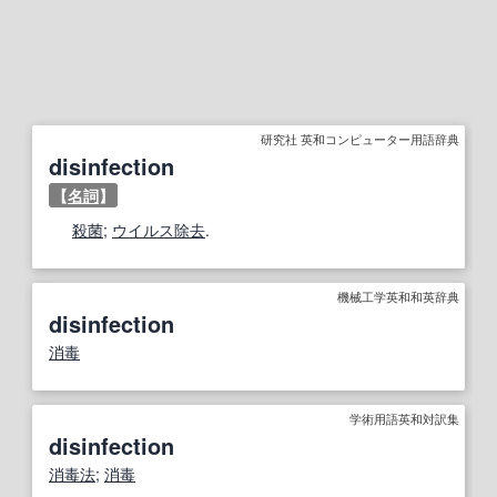
研究社 英和コンピューター用語辞典
disinfection
【
名詞
】
殺菌
;
ウイルス除去
.
機械工学英和和英辞典
disinfection
消毒
学術用語英和対訳集
disinfection
消毒法
;
消毒