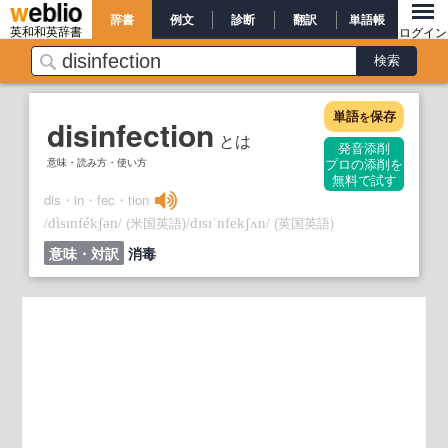
辞書
例文
診断
翻訳
単語帳
英和和英辞書
ログイン
単語
保存
を
disinfection
とは
発音添削
意味・読み方・使い方
プロの添削を
無料で試す
dis・in・fec・tion
/
/
(米国英語)
/
/
(英国英語)
dìsɪnfékʃən
dɪsɪˈnfekʃʌn
意味・対訳
消毒