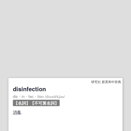
研究社 新英和中辞典
disinfection
dis・in・fec・tion
/
dìsɪnfékʃən
/
【名詞】
【不可算名詞】
消毒
.