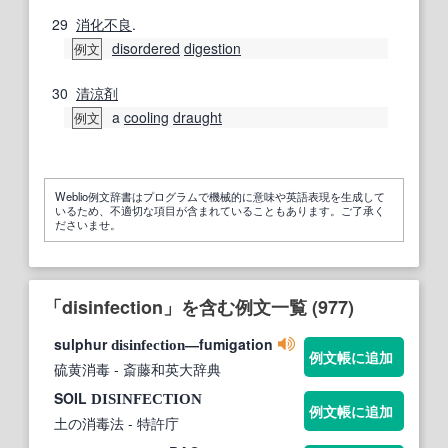
29
消化不良
.
disordered
digestion
例文
30
清涼剤
a
cooling
draught
例文
Weblio例文辞書はプログラムで機械的に意味や英語表現を生成して
いるため、不適切な項目が含まれていることもあります。ご了承く
ださいませ。
「disinfection」を含む例文一覧 (977)
sulphur
―fumigation
disinfection
例文帳に追加
硫黄消毒
- 斎藤和英大辞典
SOIL
DISINFECTION
例文帳に追加
土の消毒法
- 特許庁