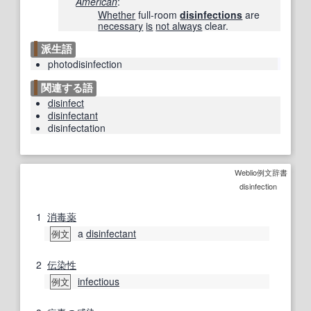
American
‎:
Whether
full-room
disinfections
are
necessary
is
not always
clear.
派生語
photodisinfection
関連する語
disinfect
disinfectant
disinfectation
Weblio例文辞書
disinfection
1
消毒薬
a
disinfectant
例文
2
伝染性
infectious
例文