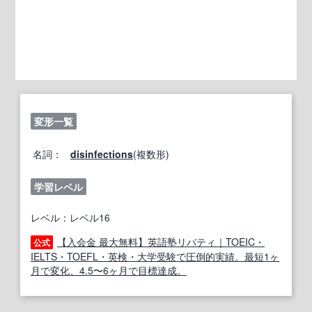
変形一覧
名詞：
disinfections
(複数形)
学習レベル
レベル：レベル16
【入会金 最大無料】英語塾リバティ｜TOEIC・
公式
IELTS・TOEFL・英検・大学受験で圧倒的実績。最短1ヶ
月で変化、4.5〜6ヶ月で目標達成。