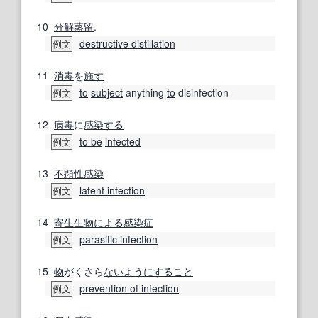
10
分解蒸留
.
destructive distillation
例文
11
消毒
を
施す
to
subject
anything
to
disinfection
例文
12
病毒
に
感染する
to be
infected
例文
13
不顕性感染
latent infection
例文
14
寄生生物
による
感染症
parasitic infection
例文
15
物
がくさら
ないように
すること
prevention of infection
例文