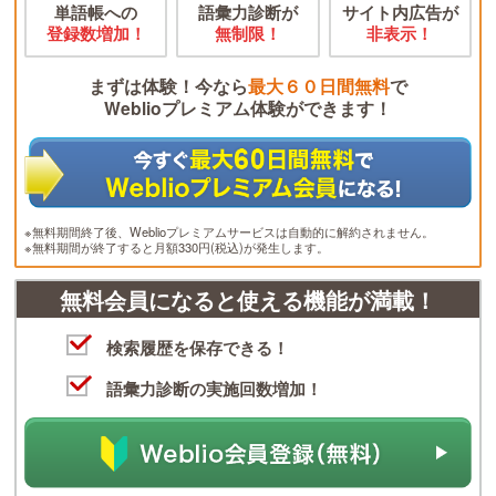
単語帳への
語彙力診断が
サイト内広告が
登録数増加！
無制限！
非表示！
まずは体験！今なら
最大６０日間無料
で
Weblioプレミアム体験ができます！
※無料期間終了後、Weblioプレミアムサービスは自動的に解約されません。
※無料期間が終了すると月額330円(税込)が発生します。
無料会員になると使える機能が満載！
検索履歴を保存できる！
語彙力診断の実施回数増加！