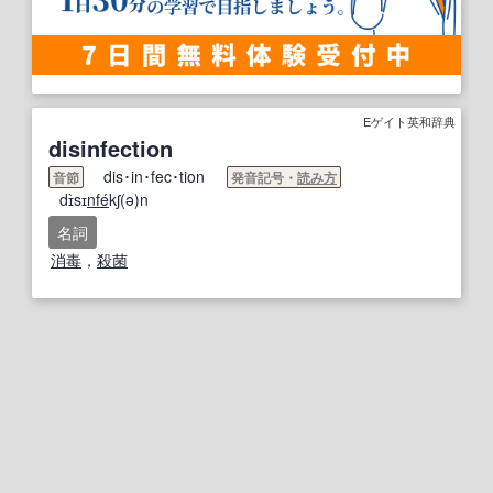
Eゲイト英和辞典
disinfection
dis･in･fec･tion
音節
発音記号・
読み方
dɪ̀sɪ
nfe
́kʃ(ə)n
名詞
消毒
，
殺菌