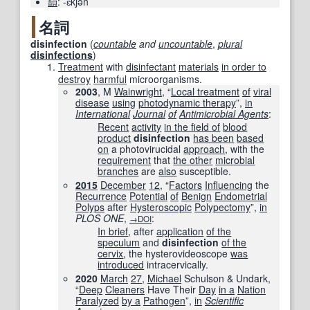
韻
:
-ɛkʃən
名詞
disinfection
(
countable
and
uncountable
,
plural
disinfections
)
Treatment
with
disinfectant
materials
in order to
destroy
harmful
microorganisms.
2003
, M
Wainwright
, “
Local treatment
of
viral
disease
using
photodynamic therapy
”,
in
International
Journal
of
Antimicrobial Agents
:
Recent
activity
in the field of
blood
product
disinfection
has been
based
on
a photovirucidal
approach
, with the
requirement
that
the other
microbial
branches
are
also
susceptible.
2015
December
12
, “
Factors
Influencing
the
Recurrence
Potential
of
Benign
Endometrial
Polyps
after
Hysteroscopic
Polypectomy
”,
in
PLOS ONE
‎,
:
→DOI
In brief
, after
application
of the
speculum
and
disinfection
of the
cervix
, the hysterovideoscope
was
introduced
intracervically.
2020
March
27
,
Michael
Schulson & Undark,
“
Deep
Cleaners
Have Their
Day
in a
Nation
Paralyzed
by a
Pathogen
”,
in
Scientific