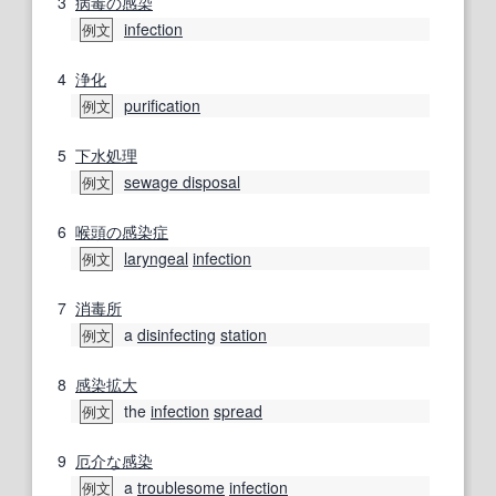
3
病毒の
感染
infection
例文
4
浄化
purification
例文
5
下水処理
sewage disposal
例文
6
喉頭の
感染症
laryngeal
infection
例文
7
消毒
所
a
disinfecting
station
例文
8
感染拡大
the
infection
spread
例文
9
厄介な
感染
a
troublesome
infection
例文