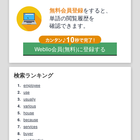
をすると、
無料会員登録
単語の閲覧履歴を
確認できます。
Weblio会員
(無料)
に登録する
検索ランキング
1.
employee
2.
use
3.
usually
4.
various
5.
house
6.
because
7.
services
8.
buyer