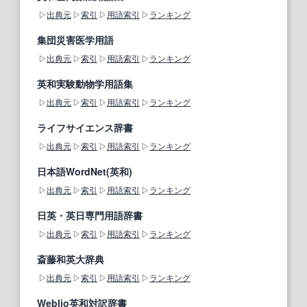
出典元
索引
用語索引
ランキング
集団災害医学用語
出典元
索引
用語索引
ランキング
英和実験動物学用語集
出典元
索引
用語索引
ランキング
ライフサイエンス辞書
出典元
索引
用語索引
ランキング
日本語WordNet(英和)
出典元
索引
用語索引
ランキング
日英・英日専門用語辞書
出典元
索引
用語索引
ランキング
斎藤和英大辞典
出典元
索引
用語索引
ランキング
Weblio英和対訳辞書