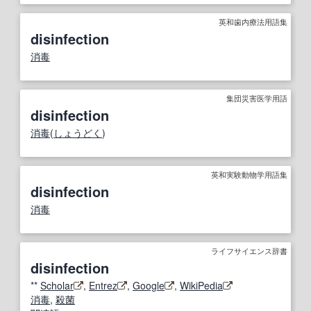
英和歯内療法用語集
disinfection
消毒
集団災害医学用語
disinfection
消毒
(
しょうどく
)
英和実験動物学用語集
disinfection
消毒
ライフサイエンス辞書
disinfection
**
Scholar
,
Entrez
,
Google
,
WikiPedia
消毒
,
殺菌