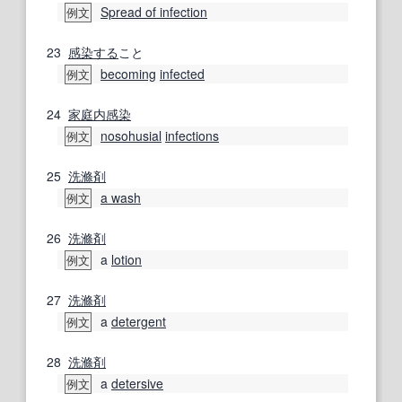
Spread of infection
例文
23
感染する
こと
becoming
infected
例文
24
家庭内
感染
nosohusial
infections
例文
25
洗滌
剤
a wash
例文
26
洗滌
剤
a
lotion
例文
27
洗滌
剤
a
detergent
例文
28
洗滌
剤
a
detersive
例文