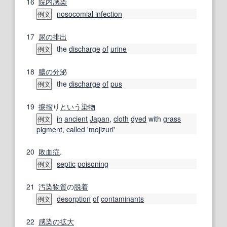
16
院内感染
nosocomial infection
例文
17
尿の
排出
the
discharge
of
urine
例文
18
膿
の分
泌
the
discharge
of
pus
例文
19
捩
摺
り
という
染物
in
ancient
Japan
,
cloth
dyed
with
grass
例文
pigment
,
called
'mojizuri'
20
敗血症
.
septic
poisoning
例文
21
汚染物質
の
脱着
desorption
of
contaminants
例文
22
感染の
拡大