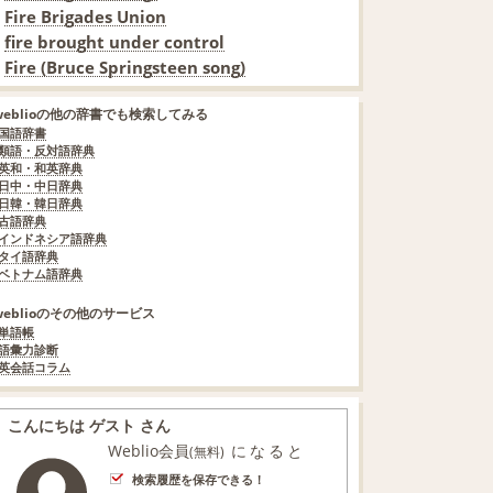
Fire Brigades Union
fire brought under control
Fire (Bruce Springsteen song)
weblioの他の辞書でも検索してみる
国語辞書
類語・反対語辞典
英和・和英辞典
日中・中日辞典
日韓・韓日辞典
古語辞典
インドネシア語辞典
タイ語辞典
ベトナム語辞典
weblioのその他のサービス
単語帳
語彙力診断
英会話コラム
こんにちは ゲスト さん
Weblio会員
になると
(無料)
検索履歴を保存できる！