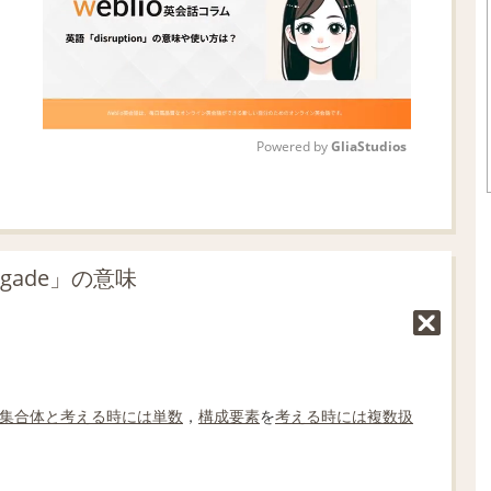
Powered by 
GliaStudios
M
u
t
igade」の意味
e
集合体
と考える
時には
単数
，
構成要素
を
考える
時には
複数
扱