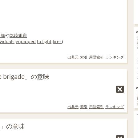
組織
や
臨時
組織
viduals
equipped
to fight
fires
)
出典元
索引
用語索引
ランキング
brigade」の意味
出典元
索引
用語索引
ランキング
de」の意味