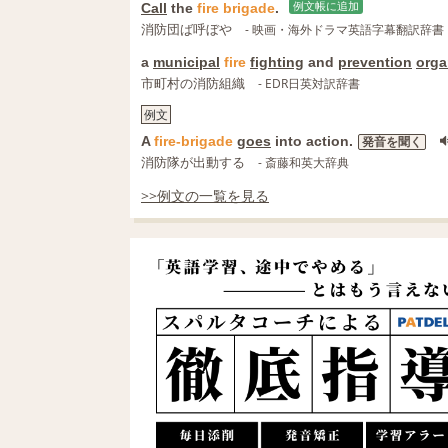
Call
the
fire
brigade
.
例文帳に追加
消防団ば呼ぼや
- 映画・海外ドラマ英語字幕翻訳辞書
a
municipal
fire
fighting
and
prevention
orga
市町村の消防組織
- EDR日英対訳辞書
例文
A
fire-brigade
goes
into action.
発音を聞く
消防隊が出動する
- 斎藤和英大辞典
>>例文の一覧を見る