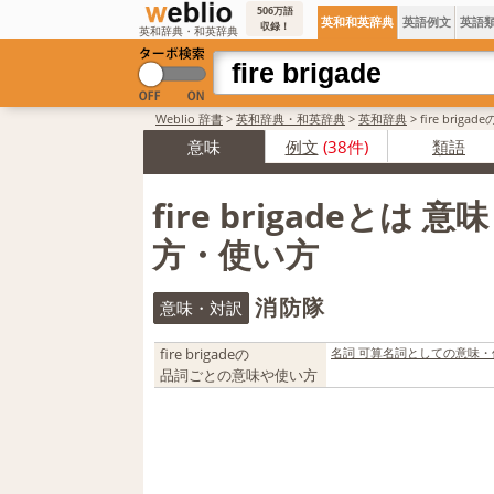
506万語
英和和英辞典
英語例文
英語
収録！
英和辞典・和英辞典
Weblio 辞書
>
英和辞典・和英辞典
>
英和辞典
>
fire brig
意味
例文
(38件)
類語
fire brigadeとは 
方・使い方
消防隊
意味・対訳
fire brigadeの
名詞 可算名詞としての意味・
品詞ごとの意味や使い方