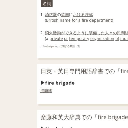
名詞
1
消防署
の
英国
に
おける
呼称
(
British
name for
a fire department
)
2
消火活動
ができる
ように
装備した
人々の
民間
(a
private
or
temporary
organization
of
indi
「fire brigade」に関する類語一覧
日英・英日専門用語辞書での「fire 
fire brigade
消防隊
斎藤和英大辞典での「fire briga