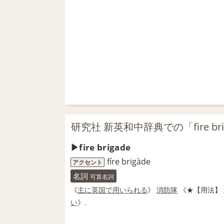
研究社 新英和中辞典での「fire br
fire brigade
fíre brigàde
アクセント
名詞
可算名詞
《
主に
英国
で用いられる
》
消防隊
《★
【用法】
い
》.