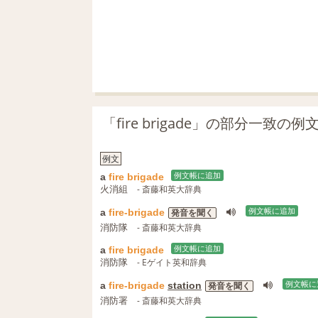
「fire brigade」の部分一致の
例文
a
fire
brigade
例文帳に追加
火消組
- 斎藤和英大辞典
a
fire-brigade
例文帳に追加
発音を聞く
消防隊
- 斎藤和英大辞典
a
fire
brigade
例文帳に追加
消防隊
- Eゲイト英和辞典
a
fire-brigade
station
例文帳に
発音を聞く
消防署
- 斎藤和英大辞典