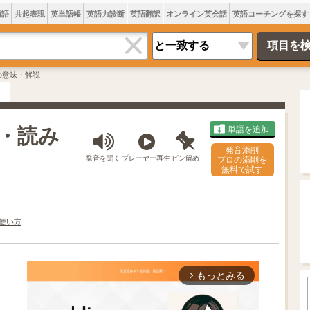
類語
共起表現
英単語帳
英語力診断
英語翻訳
オンライン英会話
英語コーチングを探す
adeの意味・解説
意味・読み
単語を追加
発音添削
発音を聞く
プレーヤー再生
ピン留め
プロの添削を
無料で試す
使い方
もっとみる
arrow_forward_ios