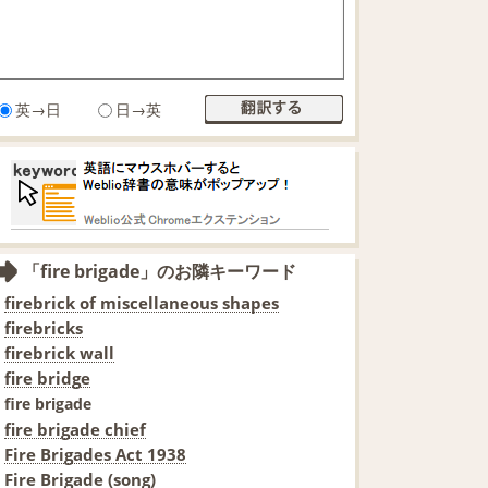
英→日
日→英
「fire brigade」のお隣キーワード
firebrick of miscellaneous shapes
firebricks
firebrick wall
fire bridge
fire brigade
fire brigade chief
Fire Brigades Act 1938
Fire Brigade (song)