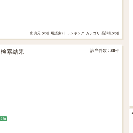
出典元
索引
用語索引
ランキング
カテゴリ
品詞別索引
例文検索結果
該当件数 :
38
件
追加