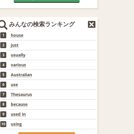
みんなの検索ランキング
house
1
just
2
usually
3
various
4
Australian
5
use
6
Thesaurus
7
because
8
used in
9
using
10