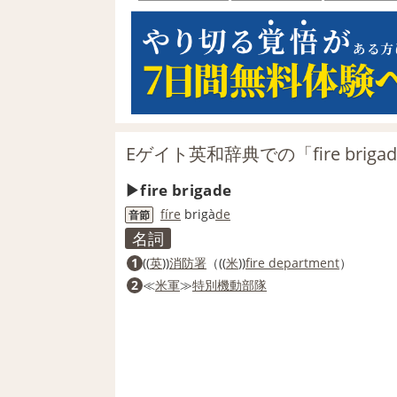
Eゲイト英和辞典での「fire brig
fire brigade
fi
re
brigà
de
音節
名詞
1
((
英
))
消防署
（((
米
))
fire department
）
2
≪
米軍
≫
特別機
動
部隊