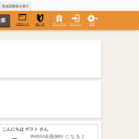
英会話教室を探す
小窓モード
プレミアム
ログイン
設定
使い方
こんにちは ゲスト さん
Weblio会員
になると
(無料)