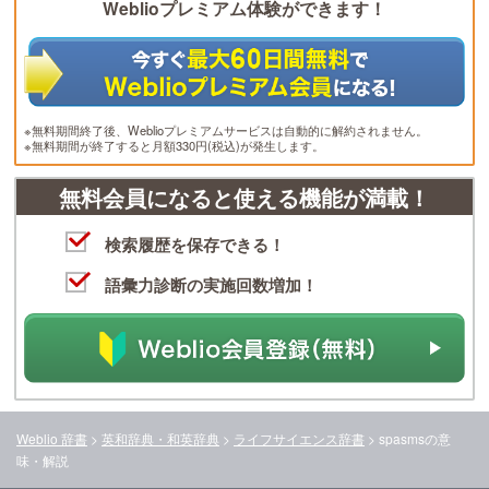
Weblioプレミアム体験ができます！
※無料期間終了後、Weblioプレミアムサービスは自動的に解約されません。
※無料期間が終了すると月額330円(税込)が発生します。
無料会員になると使える機能が満載！
検索履歴を保存できる！
語彙力診断の実施回数増加！
Weblio 辞書
>
英和辞典・和英辞典
>
ライフサイエンス辞書
>
spasms
の意
味・解説