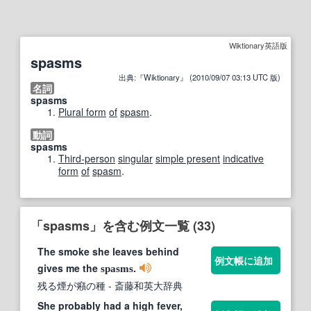
Wiktionary英語版
spasms
出典:『Wiktionary』 (2010/09/07 03:13 UTC 版)
名詞
spasms
Plural form
of
spasm
.
動詞
spasms
Third-person
singular
simple present
indicative
form
of
spasm
.
「spasms」を含む例文一覧 (33)
The smoke she leaves behind
例文帳に追加
gives me the
.
spasms
残る煙が癪の種
- 斎藤和英大辞典
She probably had a high fever,