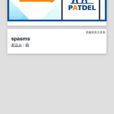
斎藤和英大辞典
spasms
差込み
；
癪