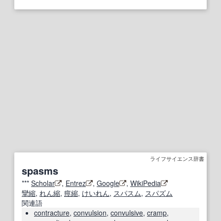
ライフサイエンス辞書
spasms
***
Scholar
,
Entrez
,
Google
,
WikiPedia
攣縮
,
れん縮
,
痙縮
,
けいれん
,
スパスム
,
スパズム
関連語
contracture
,
convulsion
,
convulsive
,
cramp
,