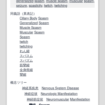
generalized
spasm
,
muscle spasm
,
muscular
spasm
,
seizure
,
spasticity
,
twitch
,
twitching
同義語（異表記）
Ciliary Body
Spasm
Generalized
Spasm
Muscle Spasm
Muscular
Spasm
Spasm
twitch
twitching
れん縮
スパスム
スパズム
筋攣縮
全身
痙縮
攣縮
概念ツリー
神経系疾患
Nervous System Disease
神経症状
Neurologic Manifestation
神経筋
症状
Neuromuscular
Manifestation
攣縮
Spasm