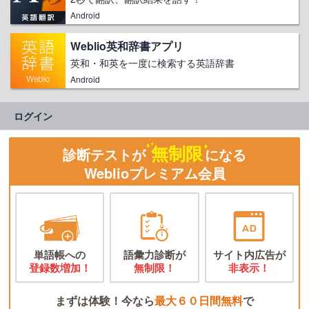
Android
Weblio英和辞書アプリ
英和・和英を一度に検索する英語辞書
Android
ログイン
無制限
診断テストが
になる
Weblioプレミアム会員
単語帳への
語彙力診断が
サイト内広告が
登録数増加！
無制限！
非表示！
まずは体験！今なら
最大６０日間無料
で