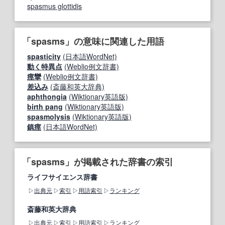
spasmus glottidis
「spasms」の意味に関連した用語
spasticity
(日本語WordNet)
動く特異点
(Weblio例文辞書)
痙攣
(Weblio例文辞書)
差込み
(斎藤和英大辞典)
aphthongia
(Wiktionary英語版)
birth pang
(Wiktionary英語版)
spasmolysis
(Wiktionary英語版)
鎮痙
(日本語WordNet)
「spasms」が掲載された辞書の索引
ライフサイエンス辞書
出典元
索引
用語索引
ランキング
斎藤和英大辞典
出典元
索引
用語索引
ランキング