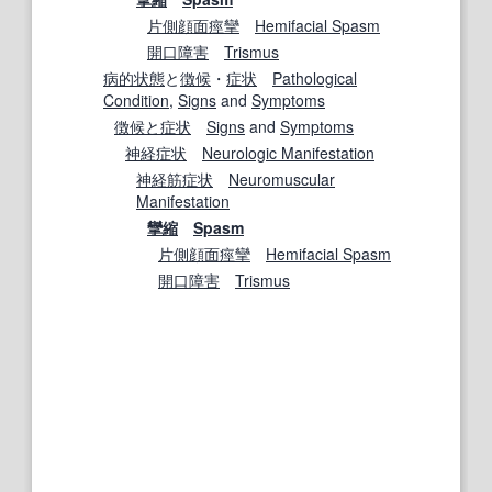
片側顔面痙攣
Hemifacial Spasm
開口障害
Trismus
病的状態
と
徴候
・
症状
Pathological
Condition
,
Signs
and
Symptoms
徴候と症状
Signs
and
Symptoms
神経症状
Neurologic Manifestation
神経筋
症状
Neuromuscular
Manifestation
攣縮
Spasm
片側顔面痙攣
Hemifacial Spasm
開口障害
Trismus