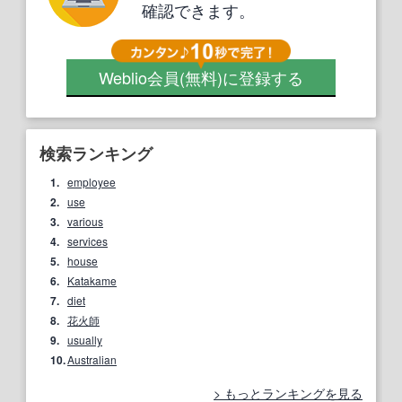
確認できます。
Weblio会員
(無料)
に登録する
検索ランキング
1.
employee
2.
use
3.
various
4.
services
5.
house
6.
Katakame
7.
diet
8.
花火師
9.
usually
10.
Australian
もっとランキングを見る