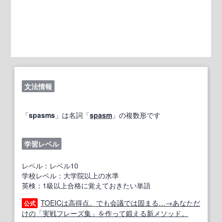
文法情報
「
spasms
」は名詞「
spasm
」の複数形です
学習レベル
レベル：レベル10
学校レベル：大学院以上の水準
英検：1級以上合格に覚えておきたい単語
TOEICは高得点。でも会議では固まる…→あなただ
公式
けの「実戦フレーズ集」を作って鍛える新メソッド。