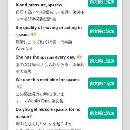
例文帳に追加
blood pressure,
...
spasms
血圧も高くて 痙攣も...
- 映画・海外ド
ラマ英語字幕翻訳辞書
the quality of moving or acting in
例文帳に追加
spasms
痙攣によって動く特質
- 日本語
WordNet
She has the
every day.
spasms
例文帳に追加
あの女は毎日さし込みがある
- 斎藤和
英大辞典
We use this medicine for
.
spasms
例文帳に追加
この薬は発作の時に使いま
す。
- Weblio Email例文集
Do you get muscle
for no
spasms
例文帳に追加
reason?
理由もなくけいれんを起こすか