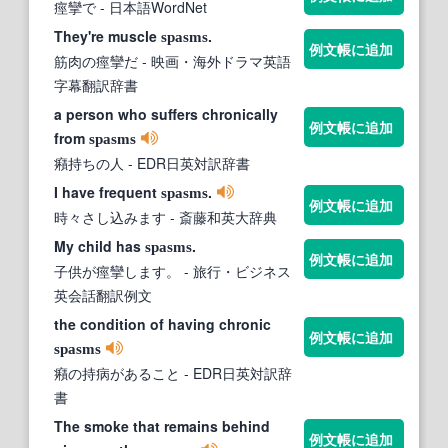
痙攣で
- 日本語WordNet
They're muscle
.
spasms
例文帳に追加
筋肉の痙攣だ
- 映画・海外ドラマ英語
字幕翻訳辞書
a person who suffers chronically
例文帳に追加
from
spasms
癪持ちの人
- EDR日英対訳辞書
I have frequent
.
spasms
例文帳に追加
時々さし込みます
- 斎藤和英大辞典
My child has
.
spasms
例文帳に追加
子供が痙攣します。
- 旅行・ビジネス
英会話翻訳例文
the condition of having chronic
例文帳に追加
spasms
癪の持病があること
- EDR日英対訳辞
書
The smoke that remains behind
例文帳に追加