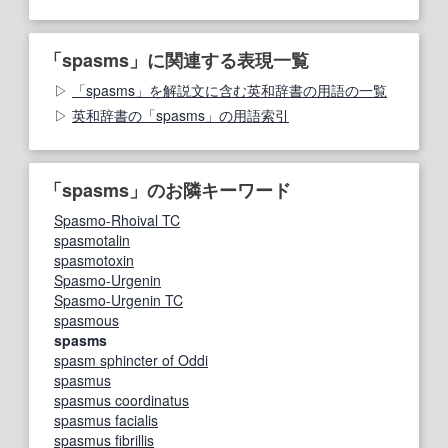
「spasms」に関連する表現一覧
「spasms」を解説文に含む英和辞書の用語の一覧
英和辞書の「spasms」の用語索引
「spasms」のお隣キーワード
Spasmo-Rhoival TC
spasmotalin
spasmotoxin
Spasmo-Urgenin
Spasmo-Urgenin TC
spasmous
spasms
spasm sphincter of Oddi
spasmus
spasmus coordinatus
spasmus facialis
spasmus fibrillis