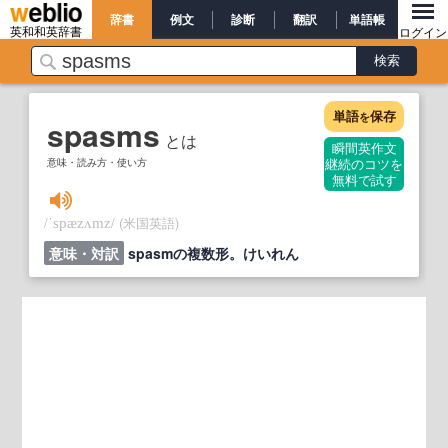
辞書
例文
診断
翻訳
単語帳
英和和英辞書
ログイン
単語
保存
を
spasms
とは
瞬間英作文
意味・読み方・使い方
継続のコツを
無料で試す
/
/
(米国英語)
ˈspæzʌmz
意味・対訳
spasmの複数形。けいれん