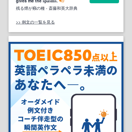
gives me the
.
spasms
残る煙が癪の種
- 斎藤和英大辞典
>> 例文の一覧を見る