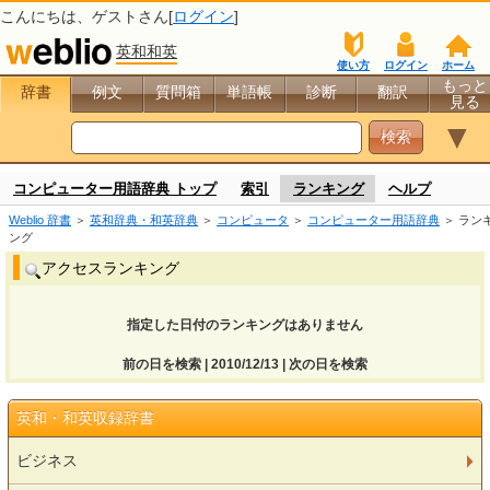
こんにちは、
ゲスト
さん[
ログイン
]
英和和英
使い方
ログイン
ホーム
もっと
辞書
例文
質問箱
単語帳
診断
翻訳
見る
▼
コンピューター用語辞典 トップ
索引
ランキング
ヘルプ
Weblio 辞書
＞
英和辞典・和英辞典
＞
コンピュータ
＞
コンピューター用語辞典
＞ ラン
ング
アクセスランキング
指定した日付のランキングはありません
前の日を検索 | 2010/12/13 | 次の日を検索
英和・和英収録辞書
ビジネス