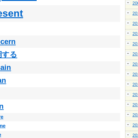
2
esent
2
2
2
cern
2
期する
2
2
ain
2
an
2
2
n
2
2
re
2
me
e
2