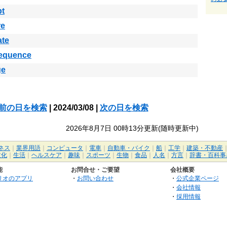
pt
re
ate
equence
ge
前の日を検索
| 2024/03/08 |
次の日を検索
2026年8月7日 00時13分更新(随時更新中)
ネス
｜
業界用語
｜
コンピュータ
｜
電車
｜
自動車・バイク
｜
船
｜
工学
｜
建築・不動産
文化
｜
生活
｜
ヘルスケア
｜
趣味
｜
スポーツ
｜
生物
｜
食品
｜
人名
｜
方言
｜
辞書・百科事
能
お問合せ・ご要望
会社概要
リオのアプリ
・
お問い合わせ
・
公式企業ページ
・
会社情報
・
採用情報