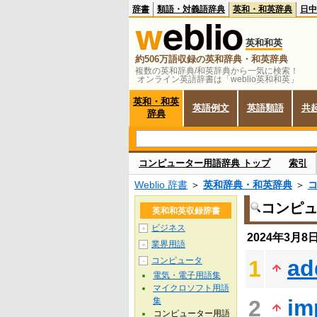
辞書
類語・対義語辞典
英和・和英辞典
日中
英和和英
約506万語収録の英和辞典・和英辞典
複数の英和辞典/和英辞典から一気に検索！
オンライン英語辞書は「weblio英和和英」
英和・和英
英語例文
英語類語
共
辞典
コンピューター用語辞典 トップ
索引
Weblio 辞書
＞
英和辞典・和英辞典
＞
コンピ
英和和英収録辞書
ビジネス
＋
2024年3月
業界用語
＋
コンピュータ
ad
1
－
電気・電子用語集
マイクロソフト用語
im
集
2
コンピューター用語