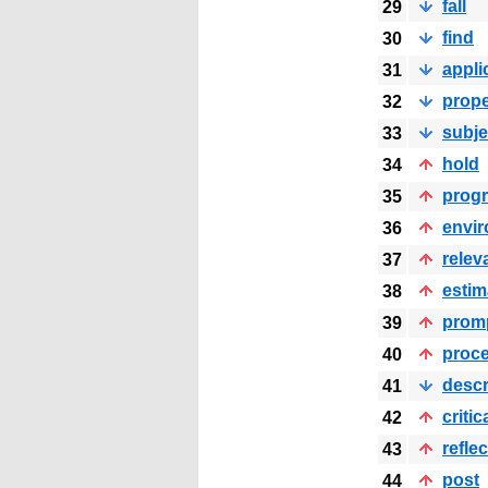
fall
29
find
30
appli
31
prope
32
subje
33
hold
34
prog
35
envi
36
relev
37
estim
38
prom
39
proc
40
descr
41
critic
42
reflec
43
post
44