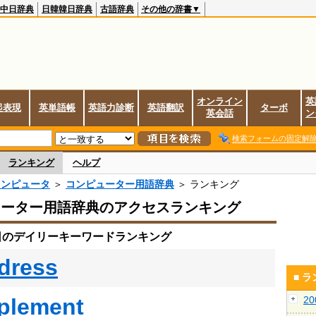
中日辞典
日韓韓日辞典
古語辞典
その他の辞書▼
オンライン
英
起表現
英単語帳
英語力診断
英語翻訳
ターボ
英会話
ン
検索フォームの固定解
ランキング
ヘルプ
コンピュータ
＞
コンピューター用語辞典
＞ ランキング
ューター用語辞典のアクセスランキング
8日のデイリーキーワードランキング
dress
■ 
plement
2