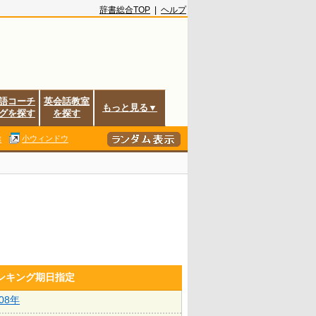
辞書総合TOP
|
ヘルプ
語コーチ
英会話教室
もっと見る▼
グを探す
を探す
除
小ウィンドウ
ランキング期日指定
008年