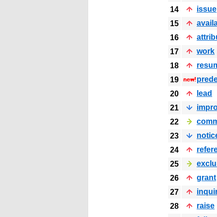
issue
14
avail
15
attrib
16
work
17
resu
18
pred
19
lead
20
impr
21
comm
22
notic
23
refer
24
exclu
25
grant
26
inqui
27
raise
28