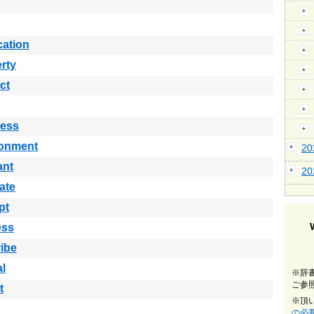
cation
rty
ct
ress
ronment
2
ant
2
ate
pt
ess
ibe
al
※辞
ご参
t
※頂
の必