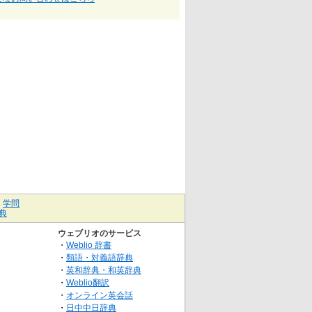
｜
学問
典
ウェブリオのサービス
・
Weblio 辞書
・
類語・対義語辞典
・
英和辞典・和英辞典
・
Weblio翻訳
・
オンライン英会話
・
日中中日辞典