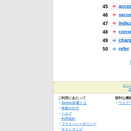
acce
45
secu
46
indic
47
cons
48
char
49
refer
50
ビジ
ご利用にあたって
便利な機
・
Weblio辞書とは
・
ウェブ
・
検索の仕方
・
ヘルプ
・
利用規約
・
プライバシーポリシー
・
サイトマップ