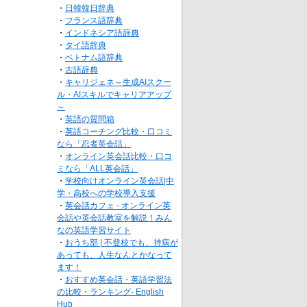
・
日韓韓日辞典
・
フランス語辞典
・
インドネシア語辞典
・
タイ語辞典
・
ベトナム語辞典
・
古語辞典
・
キャリジェネ～生成AIスクー
ル・AIスキルでキャリアアップ
～
・
英語の質問箱
・
英語コーチング比較・口コミ
なら「忍者英会話」
・
オンライン英会話比較・口コ
ミなら「ALL英会話」
・
学校向けオンライン英会話|中
学・高校への学校導入支援
・
英会話カフェ - オンライン英
会話や英会話教室を解説！みん
なの英語学習サイト
・
おうち部 | 不登校でも、持病が
あっても、人生なんとかなって
ます！
・
おすすめ英会話・英語学習法
の比較・ランキング- English
Hub