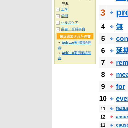
辞典
pr
工学
3
＋
学問
＋
ヘルスケア
＋
4
無
辞書・百科事典
＋
最近追加された辞書
5
con
Weblio実用類語辞
▼
典
6
延
Weblio実用英語辞
▼
典
7
rem
8
me
9
for
10
eve
featu
11
assu
12
caus
13