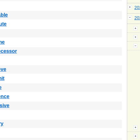
2
able
2
ute
me
ecessor
ove
it
e
ence
sive
ry