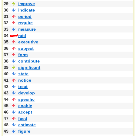
29
improve
30
indicate
31
period
32
require
33
measure
34
raid
35
executive
36
subject
37
form
38
contribute
39
significant
40
state
41
notice
42
treat
43
develop
44
specific
45
enable
46
accept
47
feed
48
estimate
49
figure