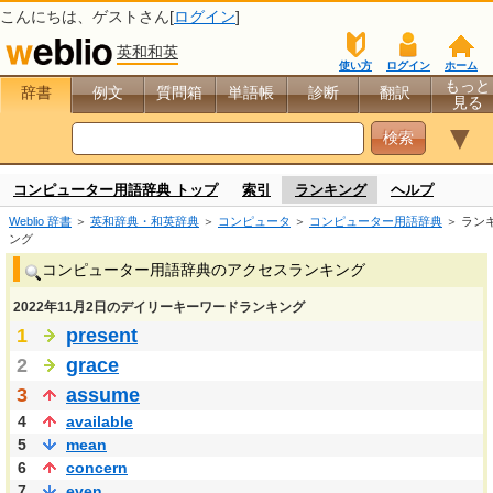
こんにちは、
ゲスト
さん[
ログイン
]
英和和英
使い方
ログイン
ホーム
もっと
辞書
例文
質問箱
単語帳
診断
翻訳
見る
▼
コンピューター用語辞典 トップ
索引
ランキング
ヘルプ
Weblio 辞書
＞
英和辞典・和英辞典
＞
コンピュータ
＞
コンピューター用語辞典
＞ ラン
ング
コンピューター用語辞典のアクセスランキング
2022年11月2日のデイリーキーワードランキング
1
present
2
grace
3
assume
4
available
5
mean
6
concern
7
even