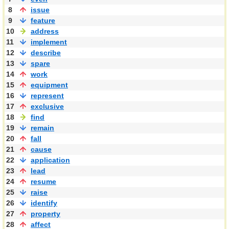
8
issue
9
feature
10
address
11
implement
12
describe
13
spare
14
work
15
equipment
16
represent
17
exclusive
18
find
19
remain
20
fall
21
cause
22
application
23
lead
24
resume
25
raise
26
identify
27
property
28
affect