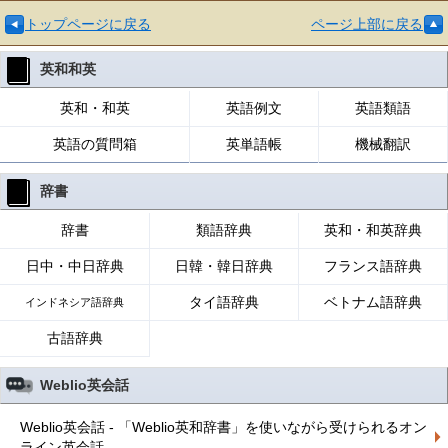
トップページに戻る
ページ上部に戻る
英和和英
英和・和英
英語例文
英語類語
英語の質問箱
英単語帳
機械翻訳
辞書
辞書
類語辞典
英和・和英辞典
日中・中日辞典
日韓・韓日辞典
フランス語辞典
タイ語辞典
ベトナム語辞典
インドネシア語辞典
古語辞典
Weblio英会話
Weblio英会話 - 「Weblio英和辞書」を使いながら受けられるオン
ライン英会話