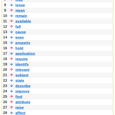
8
issue
9
mean
10
remain
11
available
12
fall
13
cause
14
even
15
property
16
hold
17
application
18
require
19
identify
20
relevant
21
subject
22
state
23
describe
24
improve
25
find
26
attribute
27
raise
28
affect