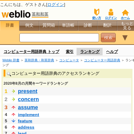
こんにちは、
ゲスト
さん[
ログイン
]
英和和英
使い方
ログイン
ホーム
もっと
辞書
例文
質問箱
単語帳
診断
翻訳
見る
▼
コンピューター用語辞典 トップ
索引
ランキング
ヘルプ
Weblio 辞書
＞
英和辞典・和英辞典
＞
コンピュータ
＞
コンピューター用語辞典
＞ ラン
ング
コンピューター用語辞典のアクセスランキング
2020年8月の月間キーワードランキング
1
present
2
concern
3
assume
4
implement
5
feature
6
address
7
lead