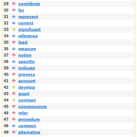
29
contribute
30
for
31
represent
32
current
33
significant
34
reference
35
feed
36
measure
37
notice
38
specific
39
indicate
40
process
41
account
42
develop
43
grant
44
contract
45
consequence
46
refer
47
procedure
48
common
49
alternative