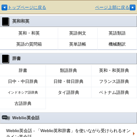
トップページに戻る
ページ上部に戻る
英和和英
英和・和英
英語例文
英語類語
英語の質問箱
英単語帳
機械翻訳
辞書
辞書
類語辞典
英和・和英辞典
日中・中日辞典
日韓・韓日辞典
フランス語辞典
タイ語辞典
ベトナム語辞典
インドネシア語辞典
古語辞典
Weblio英会話
Weblio英会話 - 「Weblio英和辞書」を使いながら受けられるオン
ライン英会話