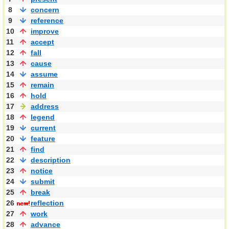
8
concern
9
reference
10
improve
11
accept
12
fall
13
cause
14
assume
15
remain
16
hold
17
address
18
legend
19
current
20
feature
21
find
22
description
23
notice
24
submit
25
break
26
reflection
27
work
28
advance