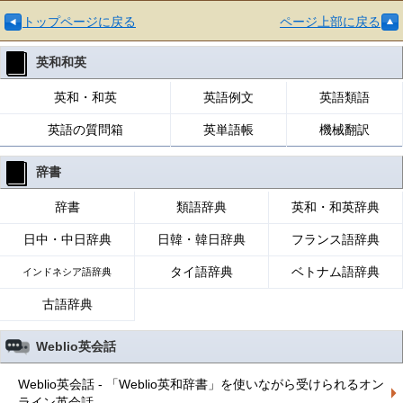
トップページに戻る
ページ上部に戻る
英和和英
英和・和英
英語例文
英語類語
英語の質問箱
英単語帳
機械翻訳
辞書
辞書
類語辞典
英和・和英辞典
日中・中日辞典
日韓・韓日辞典
フランス語辞典
タイ語辞典
ベトナム語辞典
インドネシア語辞典
古語辞典
Weblio英会話
Weblio英会話 - 「Weblio英和辞書」を使いながら受けられるオン
ライン英会話