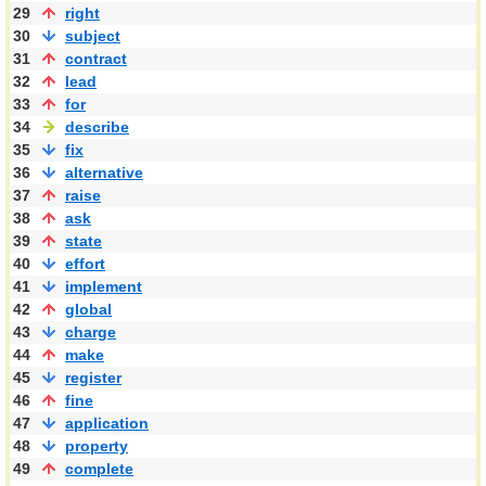
29
right
30
subject
31
contract
32
lead
33
for
34
describe
35
fix
36
alternative
37
raise
38
ask
39
state
40
effort
41
implement
42
global
43
charge
44
make
45
register
46
fine
47
application
48
property
49
complete