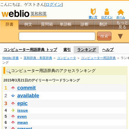
こんにちは、
ゲスト
さん[
ログイン
]
英和和英
使い方
ログイン
ホーム
もっと
辞書
例文
質問箱
単語帳
診断
翻訳
見る
▼
コンピューター用語辞典 トップ
索引
ランキング
ヘルプ
Weblio 辞書
＞
英和辞典・和英辞典
＞
コンピュータ
＞
コンピューター用語辞典
＞ ラン
ング
コンピューター用語辞典のアクセスランキング
2015年3月21日のデイリーキーワードランキング
1
commit
2
available
3
epic
4
issue
5
even
6
mean
7
present