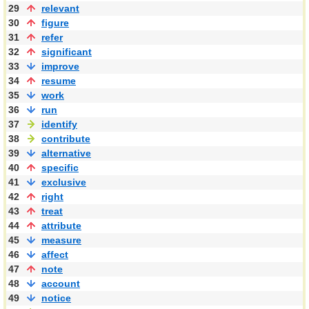
29
relevant
30
figure
31
refer
32
significant
33
improve
34
resume
35
work
36
run
37
identify
38
contribute
39
alternative
40
specific
41
exclusive
42
right
43
treat
44
attribute
45
measure
46
affect
47
note
48
account
49
notice