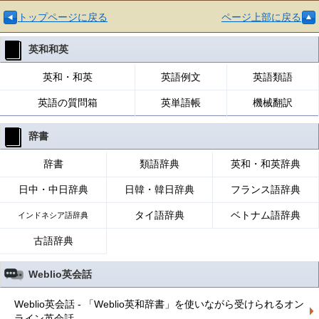
トップページに戻る
ページ上部に戻る
英和和英
英和・和英
英語例文
英語類語
英語の質問箱
英単語帳
機械翻訳
辞書
辞書
類語辞典
英和・和英辞典
日中・中日辞典
日韓・韓日辞典
フランス語辞典
タイ語辞典
ベトナム語辞典
インドネシア語辞典
古語辞典
Weblio英会話
Weblio英会話 - 「Weblio英和辞書」を使いながら受けられるオン
ライン英会話