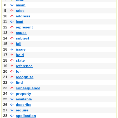
8
mean
9
raise
10
address
11
lead
12
represent
13
cause
14
subject
15
fall
16
issue
17
hold
18
state
19
reference
20
for
21
recognize
22
find
23
consequence
24
property
25
available
26
describe
27
require
28
application