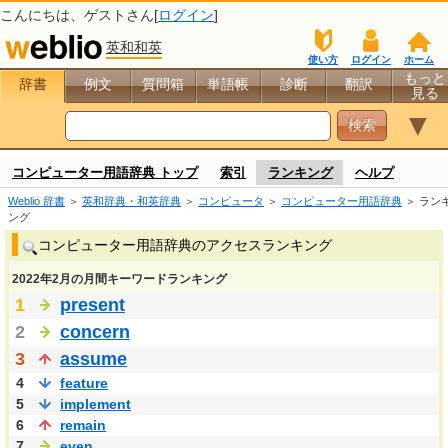
こんにちは、
ゲスト
さん[
ログイン
]
英和和英
使い方
ログイン
ホーム
もっと
辞書
例文
質問箱
単語帳
診断
翻訳
見る
▼
コンピューター用語辞典 トップ
索引
ランキング
ヘルプ
Weblio 辞書
＞
英和辞典・和英辞典
＞
コンピュータ
＞
コンピューター用語辞典
＞ ラン
ング
コンピューター用語辞典のアクセスランキング
2022年2月の月間キーワードランキング
1
present
2
concern
3
assume
4
feature
5
implement
6
remain
7
even